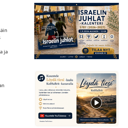
Näin
s
a ja
an