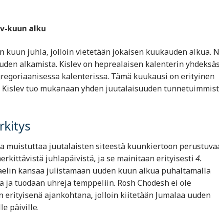
ev-kuun alku
n kuun juhla, jolloin vietetään jokaisen kuukauden alkua. 
uden alkamista. Kislev on heprealaisen kalenterin yhdeksä
gregoriaanisessa kalenterissa. Tämä kuukausi on erityinen
tä Kislev tuo mukanaan yhden juutalaisuuden tunnetuimmist
kitys
ka muistuttaa juutalaisten siteestä kuunkiertoon perustuva
rkittävistä juhlapäivistä, ja se mainitaan erityisesti
4.
raelin kansaa julistamaan uuden kuun alkua puhaltamalla
ia ja tuodaan uhreja temppeliin. Rosh Chodesh ei ole
n erityisenä ajankohtana, jolloin kiitetään Jumalaa uuden
e päiville.