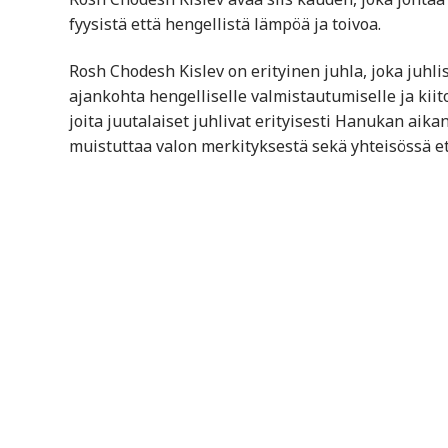
fyysistä että hengellistä lämpöä ja toivoa.
Rosh Chodesh Kislev on erityinen juhla, joka juhl
ajankohta hengelliselle valmistautumiselle ja kiit
joita juutalaiset juhlivat erityisesti Hanukan aik
muistuttaa valon merkityksestä sekä yhteisössä et