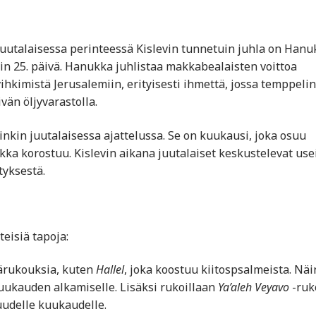
 Juutalaisessa perinteessä Kislevin tunnetuin juhla on Hanu
in 25. päivä. Hanukka juhlistaa makkabealaisten voittoa
vihkimistä Jerusalemiin, erityisesti ihmettä, jossa temppelin
än öljyvarastolla.
kin juutalaisessa ajattelussa. Se on kuukausi, joka osuu
ka korostuu. Kislevin aikana juutalaiset keskustelevat use
tyksestä.
eisiä tapoja:
särukouksia, kuten
Hallel
, joka koostuu kiitospsalmeista. Näi
uukauden alkamiselle. Lisäksi rukoillaan
Ya’aleh Veyavo
-ruk
uudelle kuukaudelle.