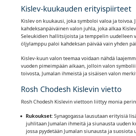
Kislev-kuukauden erityispiirteet
Kislev on kuukausi, joka symboloi valoa ja toivoa.
kahdeksanpäiväinen valon juhla, joka alkaa Kislev
Seleukidien hallitsijoista ja temppelin uudelleen 
öljylamppu paloi kahdeksan päivää vain yhden päiv
Kislev-kuun valon teemaa voidaan nähdä laajemmin
vuoden pimeimpään aikaan, jolloin valon symboliik
toivosta, Jumalan ihmeistä ja sisäisen valon merki
Rosh Chodesh Kislevin vietto
Rosh Chodesh Kislevin viettoon liittyy monia perint
Rukoukset
: Synagogassa lausutaan erityisiä li
juhlitaan Jumalan ihmeitä ja siunausta uuden k
jossa pyydetään Jumalan siunausta ja suosiota 