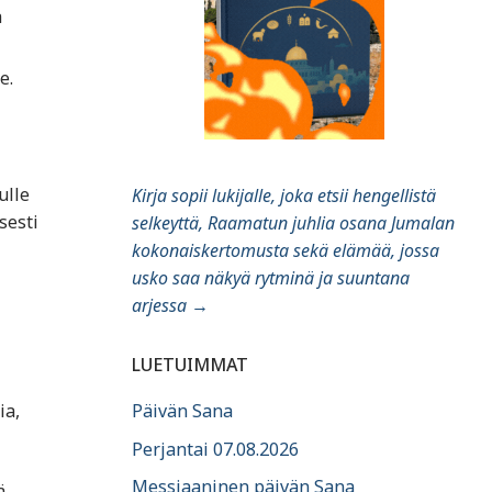
a
e.
ulle
Kirja sopii lukijalle, joka etsii hengellistä
sesti
selkeyttä, Raamatun juhlia osana Jumalan
kokonaiskertomusta sekä elämää, jossa
usko saa näkyä rytminä ja suuntana
arjessa
→
LUETUIMMAT
ia,
Päivän Sana
Perjantai 07.08.2026
Messiaaninen päivän Sana
ä