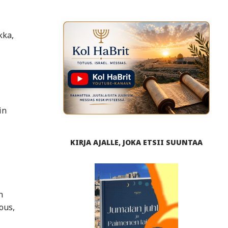
kka,
in
KIRJA AJALLE, JOKA ETSII SUUNTAA
n
ous,