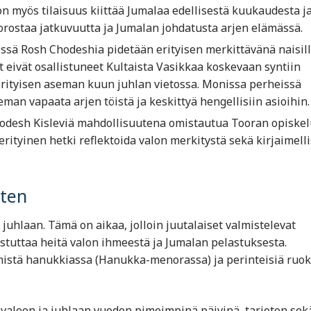
on myös tilaisuus kiittää Jumalaa edellisestä kuukaudesta j
orostaa jatkuvuutta ja Jumalan johdatusta arjen elämässä.
essä Rosh Chodeshia pidetään erityisen merkittävänä naisill
eivät osallistuneet Kultaista Vasikkaa koskevaan syntiin
 erityisen aseman kuun juhlan vietossa. Monissa perheissä
an vapaata arjen töistä ja keskittyä hengellisiin asioihin.
hodesh Kisleviä mahdollisuutena omistautua Tooran opiskel
rityinen hetki reflektoida valon merkitystä sekä kirjaimelli
rten
juhlaan. Tämä on aikaa, jolloin juutalaiset valmistelevat
stuttaa heitä valon ihmeestä ja Jumalan pelastuksesta.
istä hanukkiassa (Hanukka-menorassa) ja perinteisiä ruok
 valoon ja juhlaan vuoden pimeimpinä päivinä, tarjoten sek