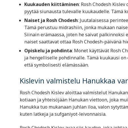
Kuukauden kiittäminen
: Rosh Chodesh Kislev 
pyytää siunausta tulevalle kuukaudelle. Tämä k
Naiset ja Rosh Chodesh
: Juutalaisessa perinte
Tämä perustuu midrashiin, jonka mukaan naiset 
Siinain erämaassa, joten he saivat palkinnoksi
naiset saattavat ottaa Rosh Chodesh-päivänä hiem
Opiskelu ja pohdinta
: Monet käyttävät Rosh C
ja hengelliselle pohdinnalle. Tämä kuukausi on e
että symbolisesti elämässään.
Kislevin valmistelu Hanukkaa va
Rosh Chodesh Kislev aloittaa valmistelut Hanukan 
kotiaan ja yhteisöjään Hanukan viettoon, joka mui
Hanukka tuo mukanaan juhlan iloa, valon sytyttäm
kuten latkeja ja sufganiyot-leivonnaisia.
Rosh Chodesh Kislev avaa siis kauden, joka johtaa