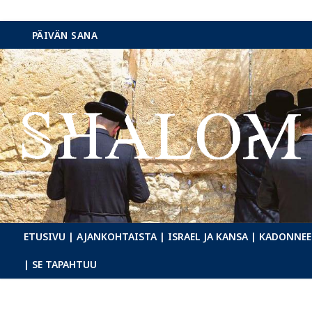
Hyppää
PÄIVÄN SANA
sisältöön
ETUSIVU
| AJANKOHTAISTA
| ISRAEL JA KANSA
| KADONNEE
| SE TAPAHTUU