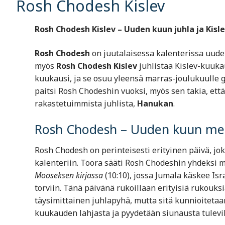
Rosh Chodesh Kislev
Rosh Chodesh Kislev – Uuden kuun juhla ja Kisl
Rosh Chodesh
on juutalaisessa kalenterissa uude
myös
Rosh Chodesh Kislev
juhlistaa Kislev-kuuka
kuukausi, ja se osuu yleensä marras-joulukuulle 
paitsi Rosh Chodeshin vuoksi, myös sen takia, et
rakastetuimmista juhlista,
Hanukan
.
Rosh Chodesh – Uuden kuun mer
Rosh Chodesh on perinteisesti erityinen päivä, jo
kalenteriin. Toora sääti Rosh Chodeshin yhdeksi me
Mooseksen kirjassa
(10:10), jossa Jumala käskee Is
torviin. Tänä päivänä rukoillaan erityisiä rukouks
täysimittainen juhlapyhä, mutta sitä kunnioitetaa
kuukauden lahjasta ja pyydetään siunausta tulevill