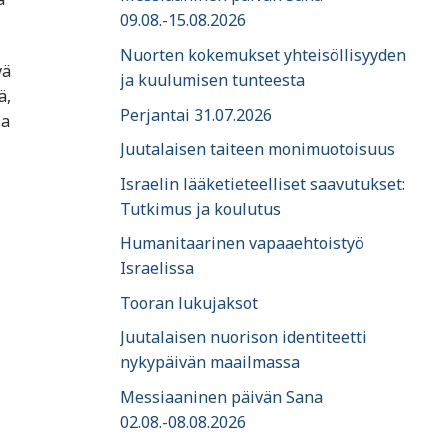
09.08.-15.08.2026
Nuorten kokemukset yhteisöllisyyden
vä
ja kuulumisen tunteesta
ä,
Perjantai 31.07.2026
ja
Juutalaisen taiteen monimuotoisuus
Israelin lääketieteelliset saavutukset:
Tutkimus ja koulutus
Humanitaarinen vapaaehtoistyö
Israelissa
Tooran lukujaksot
Juutalaisen nuorison identiteetti
nykypäivän maailmassa
Messiaaninen päivän Sana
02.08.-08.08.2026