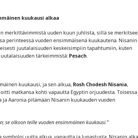
immäinen kuukausi alkaa
in merkittävimmistä uuden kuun juhlista, sillä se merkitsee
essa perinteessä vuoden ensimmäisenä kuukautena. Nisanin
äheisesti juutalaisuuden keskeisimpiin tapahtumiin, kuten
 juutalaisuuden tärkeimmistä:
Pesach
.
mäinen kuukausi, ja sen alkua,
Rosh Chodesh Nisania
,
loitti matkansa kohti vapautta Egyptin orjuudesta. Toisessa
ta ja Aaronia pitämään Nisanin kuukauden vuoden
n; se olkoon teille vuoden ensimmäinen kuukausi.”
 symboloi uutta alkua, vapautta ja lunastusta. Nisanin alk