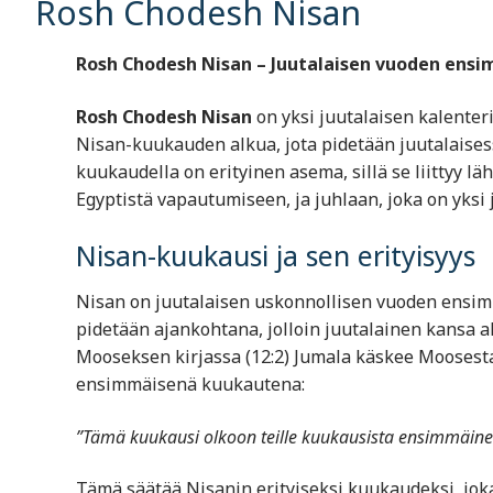
Rosh Chodesh Nisan
Rosh Chodesh Nisan – Juutalaisen vuoden ens
Rosh Chodesh Nisan
on yksi juutalaisen kalenter
Nisan-kuukauden alkua, jota pidetään juutalais
kuukaudella on erityinen asema, sillä se liittyy l
Egyptistä vapautumiseen, ja juhlaan, joka on yksi
Nisan-kuukausi ja sen erityisyys
Nisan on juutalaisen uskonnollisen vuoden ensim
pidetään ajankohtana, jolloin juutalainen kansa a
Mooseksen kirjassa (12:2) Jumala käskee Mooses
ensimmäisenä kuukautena:
”Tämä kuukausi olkoon teille kuukausista ensimmäine
Tämä säätää Nisanin erityiseksi kuukaudeksi, joka