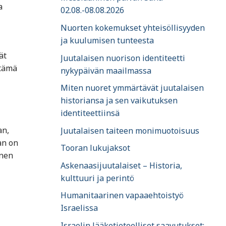
a
02.08.-08.08.2026
Nuorten kokemukset yhteisöllisyyden
ja kuulumisen tunteesta
ät
Juutalaisen nuorison identiteetti
 tämä
nykypäivän maailmassa
Miten nuoret ymmärtävät juutalaisen
historiansa ja sen vaikutuksen
identiteettiinsä
an,
Juutalaisen taiteen monimuotoisuus
an on
Tooran lukujaksot
inen
Askenaasijuutalaiset – Historia,
kulttuuri ja perintö
Humanitaarinen vapaaehtoistyö
Israelissa
Israelin lääketieteelliset saavutukset: