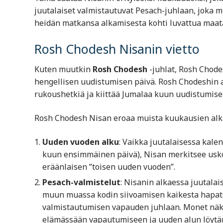
juutalaiset valmistautuvat Pesach-juhlaan, joka m
heidän matkansa alkamisesta kohti luvattua maat
Rosh Chodesh Nisanin vietto
Kuten muutkin
Rosh Chodesh
-juhlat, Rosh Chode
hengellisen uudistumisen päivä. Rosh Chodeshin ai
rukoushetkiä ja kiittää Jumalaa kuun uudistumise
Rosh Chodesh Nisan eroaa muista kuukausien alkam
Uuden vuoden alku
: Vaikka juutalaisessa kale
kuun ensimmäinen päivä), Nisan merkitsee usk
eräänlaisen ”toisen uuden vuoden”.
Pesach-valmistelut
: Nisanin alkaessa juutalai
muun muassa kodin siivoamisen kaikesta hapatet
valmistautumisen vapauden juhlaan. Monet näk
elämässään vapautumiseen ja uuden alun löytä