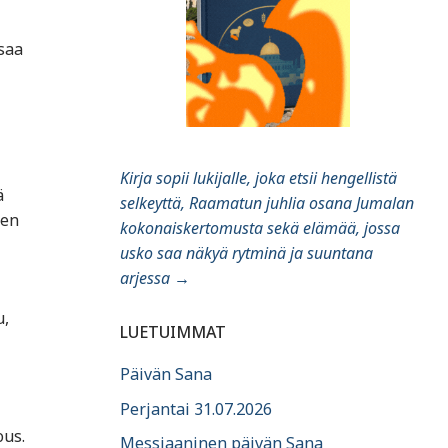
saa
Kirja sopii lukijalle, joka etsii hengellistä
ä
selkeyttä, Raamatun juhlia osana Jumalan
den
kokonaiskertomusta sekä elämää, jossa
usko saa näkyä rytminä ja suuntana
arjessa
→
u,
LUETUIMMAT
Päivän Sana
Perjantai 31.07.2026
ous.
Messiaaninen päivän Sana