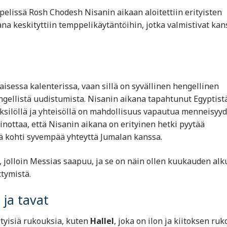
pelissä Rosh Chodesh Nisanin aikaan aloitettiin erityisten
a keskityttiin temppelikäytäntöihin, jotka valmistivat kan
isessa kalenterissa, vaan sillä on syvällinen hengellinen
engellistä uudistumista. Nisanin aikana tapahtunut Egyptist
yksilöllä ja yhteisöllä on mahdollisuus vapautua menneisyy
painottaa, että Nisanin aikana on erityinen hetki pyytää
kiä kohti syvempää yhteyttä Jumalan kanssa.
olloin Messias saapuu, ja se on näin ollen kuukauden alk
tymistä.
ja tavat
tyisiä rukouksia, kuten
Hallel
, joka on ilon ja kiitoksen ruk