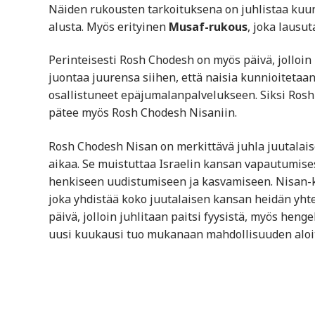
Näiden rukousten tarkoituksena on juhlistaa kuun
alusta. Myös erityinen
Musaf-rukous
, joka lausu
Perinteisesti Rosh Chodesh on myös päivä, jolloin 
juontaa juurensa siihen, että naisia kunnioitetaan
osallistuneet epäjumalanpalvelukseen. Siksi Rosh C
pätee myös Rosh Chodesh Nisaniin.
Rosh Chodesh Nisan on merkittävä juhla juutalais
aikaa. Se muistuttaa Israelin kansan vapautumises
henkiseen uudistumiseen ja kasvamiseen. Nisan-k
joka yhdistää koko juutalaisen kansan heidän yh
päivä, jolloin juhlitaan paitsi fyysistä, myös henge
uusi kuukausi tuo mukanaan mahdollisuuden aloit