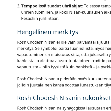
Temppelissä tuodut uhrilahjat
: Toisessa temp
uhrien tuominen, ja koko Nisan-kuukauden aikan
Pesachin juhlintaan.
Hengellinen merkitys
Rosh Chodesh Nisan ei ole vain päivämäärä juutala
merkitys. Se symboloi paitsi luonnollista, myös h
vapautuminen on muistutus siitä, että jokaisella 
kahleista ja aloittaa alusta. Juutalainen traditio 
vapautusta – niin fyysistä kuin henkistä – ja pyr
Rosh Chodesh Nisania pidetään myös kuukautena, j
jolloin juutalainen kansa odottaa lunastuksen täyt
Rosh Chodesh Nisanin rukoukset 
Rosh Chodesh Nisanina synagogissa lausutaan eri