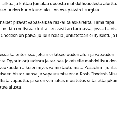
 alkua ja kiittää Jumalaa uudesta mahdollisuudesta aloitta
taan uuden kuun kunniaksi, on osa päivän liturgiaa.
naiset pitävät vapaa-aikaa raskailta askareilta. Tämä tapa
 heidän roolistaan kultaisen vasikan tarinassa, jossa he eiv
hodesh on päivä, jolloin naisia juhlistetaan erityisesti, ja
essa kalenterissa, joka merkitsee uuden alun ja vapauden
ta Egyptin orjuudesta ja tarjoaa jokaiselle mahdollisuuden
uukauden alku on myös valmistautumista Pesachiin, juhla
teiseen historiaansa ja vapautumiseensa. Rosh Chodesh Nis
llistä vapautta, ja se on voimakas muistutus siitä, että joka
taa alusta.