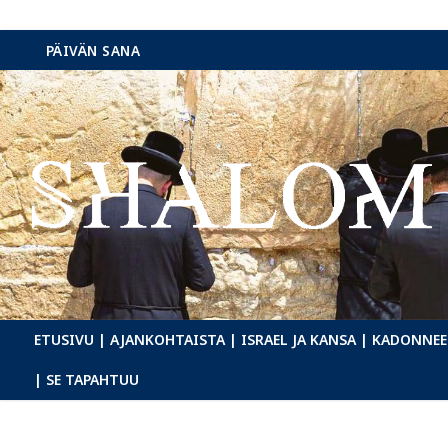
Hyppää
PÄIVÄN SANA
sisältöön
ETUSIVU
| AJANKOHTAISTA
| ISRAEL JA KANSA
| KADONNEE
| SE TAPAHTUU