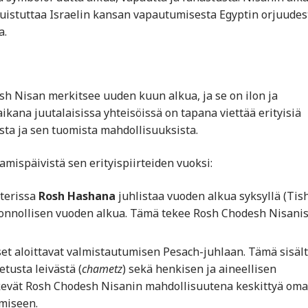
uistuttaa Israelin kansan vapautumisesta Egyptin orjuudes
a.
sh Nisan merkitsee uuden kuun alkua, ja se on ilon ja
kana juutalaisissa yhteisöissä on tapana viettää erityisiä
sta ja sen tuomista mahdollisuuksista.
ispäivistä sen erityispiirteiden vuoksi:
nterissa
Rosh Hashana
juhlistaa vuoden alkua syksyllä (Tish
onnollisen vuoden alkua. Tämä tekee Rosh Chodesh Nisanis
set aloittavat valmistautumisen Pesach-juhlaan. Tämä sisäl
usta leivästä (
chametz
) sekä henkisen ja aineellisen
evät Rosh Chodesh Nisanin mahdollisuutena keskittyä oma
miseen.