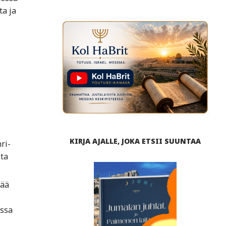
ta ja
KIRJA AJALLE, JOKA ETSII SUUNTAA
ri-
ta
tää
ssa