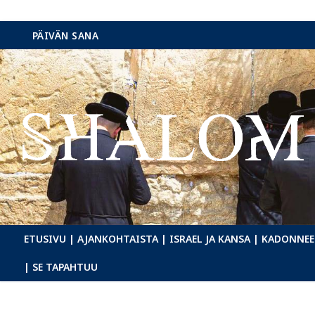
Hyppää
PÄIVÄN SANA
sisältöön
ETUSIVU
| AJANKOHTAISTA
| ISRAEL JA KANSA
| KADONNEE
| SE TAPAHTUU