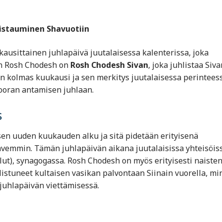
mistauminen Shavuotiin
kausittainen juhlapäivä juutalaisessa kalenterissa, joka
en Rosh Chodesh on
Rosh Chodesh Sivan
, joka juhlistaa Siva
n kolmas kuukausi ja sen merkitys juutalaisessa perintees
Tooran antamisen juhlaan.
s
sen uuden kuukauden alku ja sitä pidetään erityisenä
hvemmin. Tämän juhlapäivän aikana juutalaisissa yhteisöis
lut), synagogassa. Rosh Chodesh on myös erityisesti naiste
listuneet kultaisen vasikan palvontaan Siinain vuorella, mi
juhlapäivän viettämisessä.