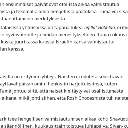
nin ensimmäiset päivät ovat otollista aikaa valmistautua
ystä ja tekemällä omia hengellisiä päätöksiä. Tämä voi sisä
astaanottamisen merkityksestä.
utalaisissa yhteisöissä on tapana lukea
Tefillat HaShlah
, erit
en hyvinvoinnille ja heidän menestykselleen. Tämä rukous 
 koska juuri tässä kuussa Israelin kansa valmistautui
alan kanssa.
isilla on erityinen yhteys. Naisten ei odoteta suorittavan
äyttävät päivän omiin henkisiin harjoituksiinsa, kuten
mä johtuu siitä, että naiset kieltäytyivät osallistumasta
aikana, mikä johti siihen, että Rosh Chodeshista tuli naist
rkitsee hengellisen valmistautumisen aikaa kohti Shavuoti
a säännöllinen, kuukausittain toistuva juhlapäivä, Sivan-k