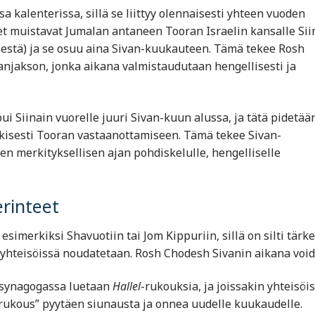
a kalenterissa, sillä se liittyy olennaisesti yhteen vuoden
set muistavat Jumalan antaneen Tooran Israelin kansalle Sii
isestä) ja se osuu aina Sivan-kuukauteen. Tämä tekee Rosh
janjakson, jonka aikana valmistaudutaan hengellisesti ja
i Siinain vuorelle juuri Sivan-kuun alussa, ja tätä pidetää
nkisesti Tooran vastaanottamiseen. Tämä tekee Sivan-
en merkityksellisen ajan pohdiskelulle, hengelliselle
erinteet
simerkiksi Shavuotiin tai Jom Kippuriin, sillä on silti tärke
 ja yhteisöissä noudatetaan. Rosh Chodesh Sivanin aikana voi
 synagogassa luetaan
Hallel
-rukouksia, ja joissakin yhteisöi
rukous” pyytäen siunausta ja onnea uudelle kuukaudelle.