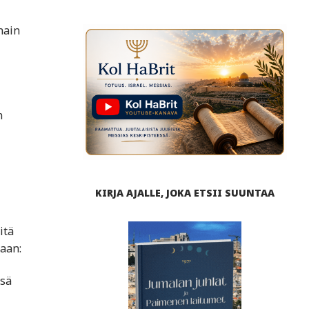
nain
n
KIRJA AJALLE, JOKA ETSII SUUNTAA
itä
daan:
ssä