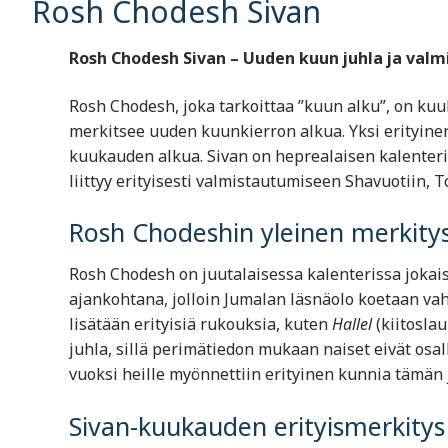
Rosh Chodesh Sivan
Rosh Chodesh Sivan – Uuden kuun juhla ja val
Rosh Chodesh, joka tarkoittaa ”kuun alku”, on kuu
merkitsee uuden kuunkierron alkua. Yksi erityin
kuukauden alkua. Sivan on heprealaisen kalenteri
liittyy erityisesti valmistautumiseen Shavuotiin, 
Rosh Chodeshin yleinen merkity
Rosh Chodesh on juutalaisessa kalenterissa jokai
ajankohtana, jolloin Jumalan läsnäolo koetaan va
lisätään erityisiä rukouksia, kuten
Hallel
(kiitoslau
juhla, sillä perimätiedon mukaan naiset eivät osal
vuoksi heille myönnettiin erityinen kunnia tämän 
Sivan-kuukauden erityismerkitys