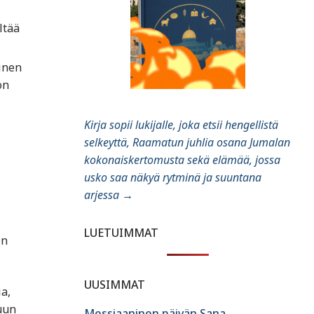
ltää
yinen
on
Kirja sopii lukijalle, joka etsii hengellistä
selkeyttä, Raamatun juhlia osana Jumalan
kokonaiskertomusta sekä elämää, jossa
usko saa näkyä rytminä ja suuntana
arjessa
→
LUETUIMMAT
en
UUSIMMAT
a,
uun
Messiaaninen päivän Sana