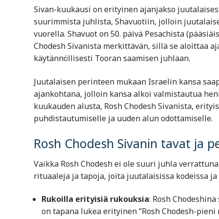
Sivan-kuukausi on erityinen ajanjakso juutalaisess
suurimmista juhlista, Shavuotiin, jolloin juutalai
vuorella. Shavuot on 50. päivä Pesachista (pääsiä
Chodesh Sivanista merkittävän, sillä se aloittaa a
käytännöllisesti Tooran saamisen juhlaan.
Juutalaisen perinteen mukaan Israelin kansa saapu
ajankohtana, jolloin kansa alkoi valmistautua he
kuukauden alusta, Rosh Chodesh Sivanista, erityis
puhdistautumiselle ja uuden alun odottamiselle.
Rosh Chodesh Sivanin tavat ja p
Vaikka Rosh Chodesh ei ole suuri juhla verrattuna e
rituaaleja ja tapoja, joita juutalaisissa kodeissa
Rukoilla erityisiä rukouksia
: Rosh Chodeshina
on tapana lukea erityinen ”Rosh Chodesh-pieni 