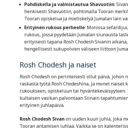
Pohdiskella ja valmistautua Shavuotiin
: Siva
henkisesti Shavuotiin, pohtimalla Tooran merkit
Tooran opiskelua ja mietiskelyä Jumalan lain v
Erityinen rukous perheelle
: Monissa sefardiju
rukous, jossa pyydetään Jumalan siunausta last
erityisesti tapana Rosh Chodesh Sivanin aikana,
hengellisesti sukupolvien väliseen liittoon Jum
Rosh Chodesh ja naiset
Rosh Chodesh on perinteisesti ollut päivä, johon na
raskasta työtä Rosh Chodeshina, ja monet naiset k
rukoukseen, opiskeluun tai hyväntekeväisyyteen. Tä
kultaisen vasikan palvontaan Siinain tapahtumien 
erityinen juhlapäivä.
Rosh Chodesh Sivan
on uuden kuun juhla, joka me
Tooran antamisen juhlaa. Vaikka se on kalenteriss