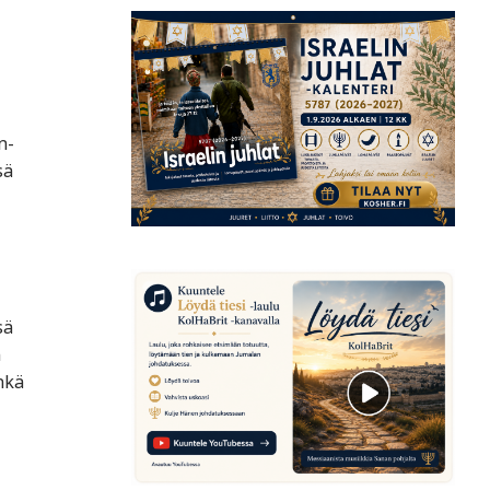
n-
sä
sä
n
nkä