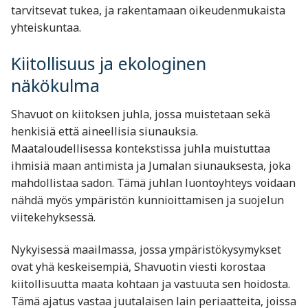
tarvitsevat tukea, ja rakentamaan oikeudenmukaista
yhteiskuntaa.
Kiitollisuus ja ekologinen
näkökulma
Shavuot on kiitoksen juhla, jossa muistetaan sekä
henkisiä että aineellisia siunauksia.
Maataloudellisessa kontekstissa juhla muistuttaa
ihmisiä maan antimista ja Jumalan siunauksesta, joka
mahdollistaa sadon. Tämä juhlan luontoyhteys voidaan
nähdä myös ympäristön kunnioittamisen ja suojelun
viitekehyksessä.
Nykyisessä maailmassa, jossa ympäristökysymykset
ovat yhä keskeisempiä, Shavuotin viesti korostaa
kiitollisuutta maata kohtaan ja vastuuta sen hoidosta.
Tämä ajatus vastaa juutalaisen lain periaatteita, joissa