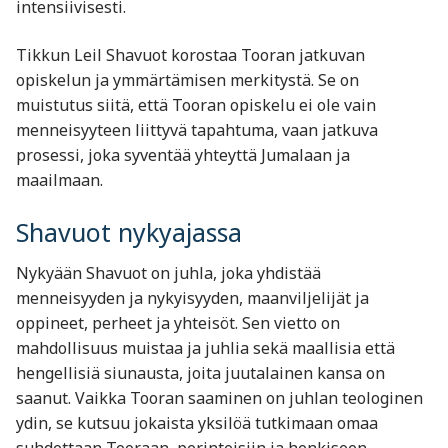
intensiivisesti.
Tikkun Leil Shavuot korostaa Tooran jatkuvan
opiskelun ja ymmärtämisen merkitystä. Se on
muistutus siitä, että Tooran opiskelu ei ole vain
menneisyyteen liittyvä tapahtuma, vaan jatkuva
prosessi, joka syventää yhteyttä Jumalaan ja
maailmaan.
Shavuot nykyajassa
Nykyään Shavuot on juhla, joka yhdistää
menneisyyden ja nykyisyyden, maanviljelijät ja
oppineet, perheet ja yhteisöt. Sen vietto on
mahdollisuus muistaa ja juhlia sekä maallisia että
hengellisiä siunausta, joita juutalainen kansa on
saanut. Vaikka Tooran saaminen on juhlan teologinen
ydin, se kutsuu jokaista yksilöä tutkimaan omaa