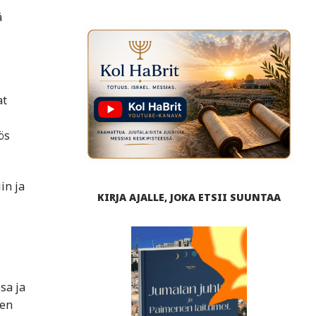
ä
at
ös
in ja
KIRJA AJALLE, JOKA ETSII SUUNTAA
sa ja
nen