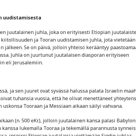
ton uudistamisesta
 juutalainen juhla, joka on erityisesti Etiopian juutalaist
 kiitollisuuden ja Tooran uudistamisen juhla, jota vietetään
n jälkeen. Se on päivä, jolloin yhteisö kerääntyy paastoama
sa. Juhla on juurtunut juutalaisen diasporan erityiseen
n eli Jerusalemiin.
issä, ja sen juuret ovat syvässä halussa palata Israelin maa
skoivat tuhansia vuosia, että he olivat menettäneet yhteyten
 uskonsa Tooraan ja Messiaan aikaan säilyi vahvana.
aan (n. 500 eKr.), jolloin juutalainen kansa palasi Babylon
an kanssa lukemalla Tooraa ja tekemällä parannusta synneis
, inspiroi Etiopian juutalaisia viettämään Sigdin juhlaa