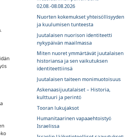
02.08.-08.08.2026
Nuorten kokemukset yhteisöllisyyden
ja kuulumisen tunteesta
.
Juutalaisen nuorison identiteetti
nykypäivän maailmassa
Miten nuoret ymmärtävät juutalaisen
eidän
historiansa ja sen vaikutuksen
yös
identiteettiinsä
Juutalaisen taiteen monimuotoisuus
Askenaasijuutalaiset – Historia,
kulttuuri ja perintö
ja
Tooran lukujaksot
Humanitaarinen vapaaehtoistyö
en
Israelissa
oko
Israelin lääketieteelliset saavutukset: