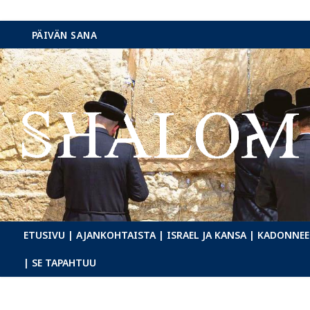
Hyppää
PÄIVÄN SANA
sisältöön
ETUSIVU
| AJANKOHTAISTA
| ISRAEL JA KANSA
| KADONNEE
| SE TAPAHTUU