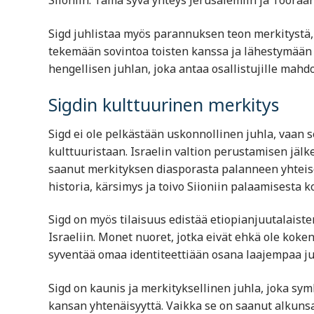
Sigd juhlistaa myös parannuksen teon merkitystä,
tekemään sovintoa toisten kanssa ja lähestymään 
hengellisen juhlan, joka antaa osallistujille mah
Sigdin kulttuurinen merkitys
Sigd ei ole pelkästään uskonnollinen juhla, vaan s
kulttuuristaan. Israelin valtion perustamisen jälk
saanut merkityksen diasporasta palanneen yhteisö
historia, kärsimys ja toivo Siioniin palaamisesta k
Sigd on myös tilaisuus edistää etiopianjuutalaist
Israeliin. Monet nuoret, jotka eivät ehkä ole koke
syventää omaa identiteettiään osana laajempaa ju
Sigd on kaunis ja merkityksellinen juhla, joka sym
kansan yhtenäisyyttä. Vaikka se on saanut alkunsa 