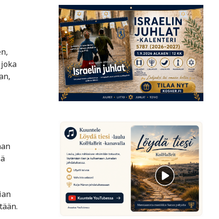
en,
 joka
an,
han
sä
ian
tään.