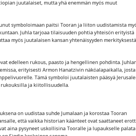
ti Etiopian juutalaiset, mutta yhä enemmän myös muut
unut symboloimaan paitsi Tooran ja liiton uudistamista my
kuntaan. Juhla tarjoaa tilaisuuden pohtia yhteisön erityistä
tuttaa myös juutalaisen kansan yhtenäisyyden merkityksestä
ovat edelleen rukous, paasto ja hengellinen pohdinta. Juhla
issa, erityisesti Armon Hanatzivin näköalapaikalla, josta
pelivuorelle. Tämä symboloi juutalaisten pääsyä Jerusal
rukouksilla ja kiitollisuudella.
oituksena on uudistaa suhde Jumalaan ja korostaa Tooran
nsalle, että vaikka historian käänteet ovat saattaneet erot
ovat aina pysyneet uskollisina Tooralle ja lupaukselle palata
n on Sigdin keskeinen sanoma.