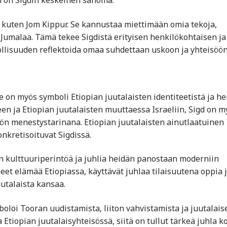
 kuten Jom Kippur. Se kannustaa miettimään omia tekoja,
Jumalaa. Tämä tekee Sigdistä erityisen henkilökohtaisen ja
dollisuuden reflektoida omaa suhdettaan uskoon ja yhteisöön
e on myös symboli Etiopian juutalaisten identiteetistä ja h
een ja Etiopian juutalaisten muuttaessa Israeliin, Sigd on m
n menestystarinana. Etiopian juutalaisten ainutlaatuinen
onkretisoituvat Sigdissä.
en kulttuuriperintöä ja juhlia heidän panostaan moderniin
neet elämää Etiopiassa, käyttävät juhlaa tilaisuutena oppia 
utalaista kansaa.
boloi Tooran uudistamista, liiton vahvistamista ja juutalais
Etiopian juutalaisyhteisössä, siitä on tullut tärkeä juhla k