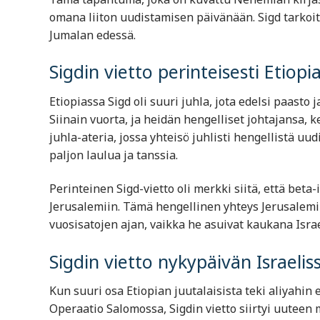
omana liiton uudistamisen päivänään. Sigd tarkoitt
Jumalan edessä.
Sigdin vietto perinteisesti Etiopi
Etiopiassa Sigd oli suuri juhla, jota edelsi paasto
Siinain vuorta, ja heidän hengelliset johtajansa, k
juhla-ateria, jossa yhteisö juhlisti hengellistä uu
paljon laulua ja tanssia.
Perinteinen Sigd-vietto oli merkki siitä, että beta-i
Jerusalemiin. Tämä hengellinen yhteys Jerusalemi
vuosisatojen ajan, vaikka he asuivat kaukana Isra
Sigdin vietto nykypäivän Israelis
Kun suuri osa Etiopian juutalaisista teki aliyahin
Operaatio Salomossa, Sigdin vietto siirtyi uuteen