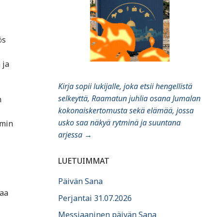
ös
 ja
Kirja sopii lukijalle, joka etsii hengellistä
selkeyttä, Raamatun juhlia osana Jumalan
n
kokonaiskertomusta sekä elämää, jossa
usko saa näkyä rytminä ja suuntana
emin
arjessa
→
LUETUIMMAT
Päivän Sana
taa
Perjantai 31.07.2026
Messiaaninen päivän Sana