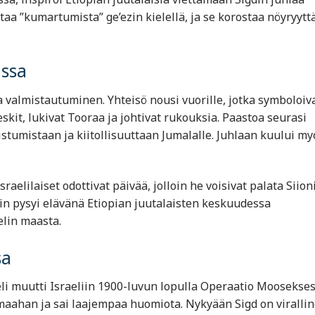
aa ”kumartumista” ge’ezin kielellä, ja se korostaa nöyryytt
assa
 ja valmistautuminen. Yhteisö nousi vuorille, jotka symboloiv
eskit, lukivat Tooraa ja johtivat rukouksia. Paastoa seurasi
distumistaan ja kiitollisuuttaan Jumalalle. Juhlaan kuului my
sraelilaiset odottivat päivää, jolloin he voisivat palata Siioni
in pysyi elävänä Etiopian juutalaisten keskuudessa
elin maasta.
sa
 eli muutti Israeliin 1900-luvun lopulla Operaatio Moosekses
 maahan ja sai laajempaa huomiota. Nykyään Sigd on viralli