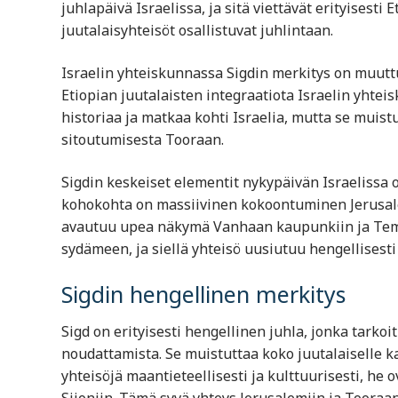
juhlapäivä Israelissa, ja sitä viettävät erityises
juutalaisyhteisöt osallistuvat juhlintaan.
Israelin yhteiskunnassa Sigdin merkitys on muutt
Etiopian juutalaisten integraatiota Israelin yhteis
historiaa ja matkaa kohti Israelia, mutta se muis
sitoutumisesta Tooraan.
Sigdin keskeiset elementit nykypäivän Israelissa 
kohokohta on massiivinen kokoontuminen Jerusalem
avautuu upea näkymä Vanhaan kaupunkiin ja Temp
sydämeen, ja siellä yhteisö uusiutuu hengellisesti 
Sigdin hengellinen merkitys
Sigd on erityisesti hengellinen juhla, jonka tark
noudattamista. Se muistuttaa koko juutalaiselle ka
yhteisöjä maantieteellisesti ja kulttuurisesti, he 
Siioniin. Tämä syvä yhteys Jerusalemiin ja Tooraa