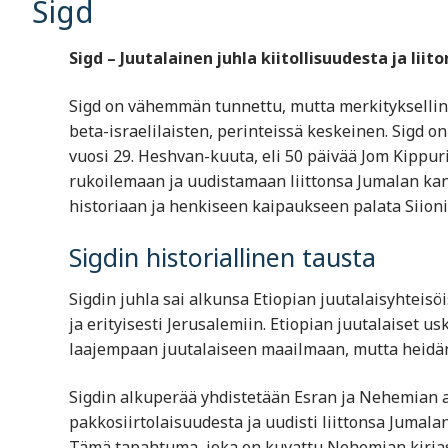
Sigd
Sigd – Juutalainen juhla kiitollisuudesta ja lii
Sigd on vähemmän tunnettu, mutta merkityksellinen
beta-israelilaisten, perinteissä keskeinen. Sigd on
vuosi 29. Heshvan-kuuta, eli 50 päivää Jom Kippuri
rukoilemaan ja uudistamaan liittonsa Jumalan kans
historiaan ja henkiseen kaipaukseen palata Siionii
Sigdin historiallinen tausta
Sigdin juhla sai alkunsa Etiopian juutalaisyhteisö
ja erityisesti Jerusalemiin. Etiopian juutalaiset u
laajempaan juutalaiseen maailmaan, mutta heidän
Sigdin alkuperää yhdistetään Esran ja Nehemian aik
pakkosiirtolaisuudesta ja uudisti liittonsa Jumal
Tämä tapahtuma, joka on kuvattu Nehemian kirjassa