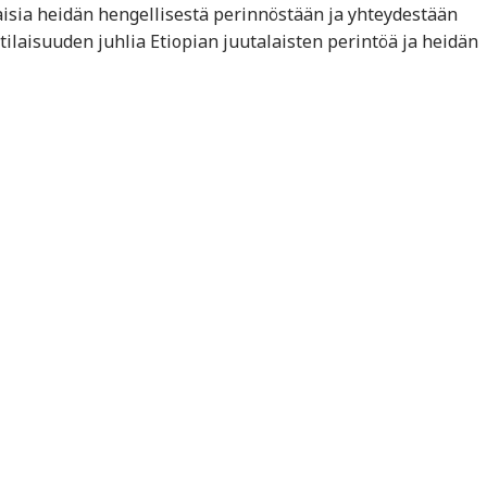
laisia heidän hengellisestä perinnöstään ja yhteydestään
 tilaisuuden juhlia Etiopian juutalaisten perintöä ja heidän