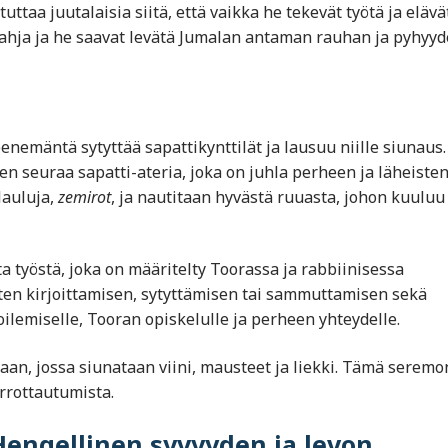
taa juutalaisia siitä, että vaikka he tekevät työtä ja elävä
lahja ja he saavat levätä Jumalan antaman rauhan ja pyhyy
enemäntä sytyttää sapattikynttilät ja lausuu niille siunaus.
 seuraa sapatti-ateria, joka on juhla perheen ja läheiste
lauluja,
zemirot
, ja nautitaan hyvästä ruuasta, johon kuuluu
a työstä, joka on määritelty Toorassa ja rabbiinisessa
uten kirjoittamisen, sytyttämisen tai sammuttamisen sekä
ilemiselle, Tooran opiskelulle ja perheen yhteydelle.
an, jossa siunataan viini, mausteet ja liekki. Tämä seremo
rrottautumista.
Hengellinen syvyyden ja levon