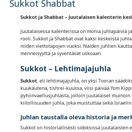
Sukkot Shabbat
Sukkot ja Shabbat – Juutalaisen kalenterin kes
Juutalaisessa kalenterissa on monia juhlapäiviä j
rooli. Sukkot ja Shabbat ovat kaksi keskeistä juhl
niiden viettotapojen vuoksi. Näiden juhlien kautta
menneisyyttä ja syventävät uskoaan.
Sukkot – Lehtimajajuhla
Sukkot
, eli lehtimajajuhla, on yksi Tooran säädök
kuukautena, tishrei-kuussa, viisi päivää Yom Kippu
pyhiinvaellusjuhlasta, jolloin juutalaiset muinoin
kiitollisuuden juhla, joka muistuttaa sekä Israel
Juhlan taustalla oleva historia ja mer
Sukkot on historiallisesti sidoksissa juutalaist