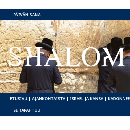
Hyppää
PÄIVÄN SANA
sisältöön
ETUSIVU
| AJANKOHTAISTA
| ISRAEL JA KANSA
| KADONNEE
| SE TAPAHTUU