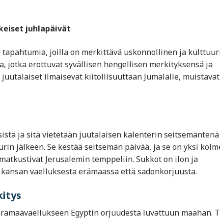
keiset juhlapäivät
a tapahtumia, joilla on merkittävä uskonnollinen ja kulttuu
aa, jotka erottuvat syvällisen hengellisen merkityksensä ja
 juutalaiset ilmaisevat kiitollisuuttaan Jumalalle, muistavat
sistä ja sitä vietetään juutalaisen kalenterin seitsemäntenä
rin jälkeen. Se kestää seitsemän päivää, ja se on yksi kolm
 matkustivat Jerusalemin temppeliin. Sukkot on ilon ja
in kansan vaelluksesta erämaassa että sadonkorjuusta.
kitys
en erämaavaellukseen Egyptin orjuudesta luvattuun maahan. 