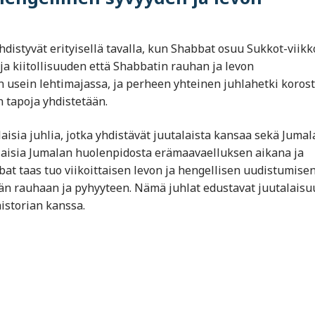
yhdistyvät erityisellä tavalla, kun Shabbat osuu Sukkot-viikk
 ja kiitollisuuden että Shabbatin rauhan ja levon
n usein lehtimajassa, ja perheen yhteinen juhlahetki koros
n tapoja yhdistetään.
isia juhlia, jotka yhdistävät juutalaista kansaa sekä Juma
alaisia Jumalan huolenpidosta erämaavaelluksen aikana ja
at taas tuo viikoittaisen levon ja hengellisen uudistumisen
ytään rauhaan ja pyhyyteen. Nämä juhlat edustavat juutalais
istorian kanssa.