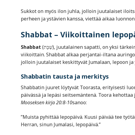
Sukkot on myös ilon juhla, jolloin juutalaiset iloi
perheen ja ystävien kanssa, viettää aikaa luonnon
Shabbat – Viikoittainen lepop
Shabbat
(שַׁבָּת), juutalainen sapatti, on yksi tärkeimmistä ja pyhimmistä juutalaisista juhlista, jota vietetään
viikoittain. Shabbat alkaa perjantai-iltana auringo
jolloin juutalaiset keskittyvät Jumalaan, lepoon j
Shabbatin tausta ja merkitys
Shabbatin juuret löytyvät Toorasta, erityisesti l
päivässä ja lepäsi seitsemäntenä. Toora kehottaa
Mooseksen kirja 20:8-10
sanoo:
”Muista pyhittää lepopäivä. Kuusi päivää tee työt
Herran, sinun Jumalasi, lepopäivä.”