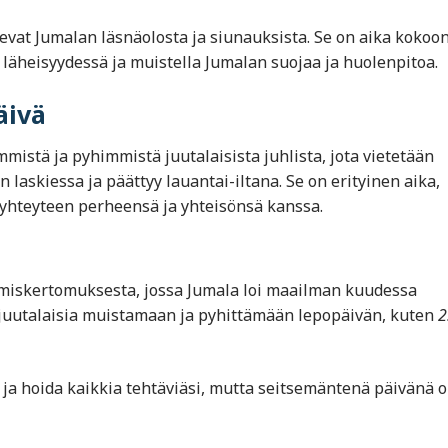
tsevat Jumalan läsnäolosta ja siunauksista. Se on aika kokoo
 läheisyydessä ja muistella Jumalan suojaa ja huolenpitoa.
äivä
n laskiessa ja päättyy lauantai-iltana. Se on erityinen aika,
a yhteyteen perheensä ja yhteisönsä kanssa.
uomiskertomuksesta, jossa Jumala loi maailman kuudessa
 juutalaisia muistamaan ja pyhittämään lepopäivän, kuten
2
ä ja hoida kaikkia tehtäviäsi, mutta seitsemäntenä päivänä 