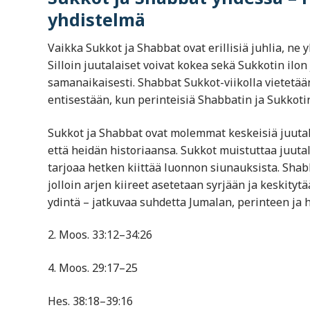
yhdistelmä
Vaikka Sukkot ja Shabbat ovat erillisiä juhlia, ne 
Silloin juutalaiset voivat kokea sekä Sukkotin ilon
samanaikaisesti. Shabbat Sukkot-viikolla vietetää
entisestään, kun perinteisiä Shabbatin ja Sukkoti
Sukkot ja Shabbat ovat molemmat keskeisiä juutala
että heidän historiaansa. Sukkot muistuttaa juut
tarjoaa hetken kiittää luonnon siunauksista. Shabb
jolloin arjen kiireet asetetaan syrjään ja keskit
ydintä – jatkuvaa suhdetta Jumalan, perinteen ja h
2. Moos. 33:12–34:26
4. Moos. 29:17–25
Hes. 38:18–39:16