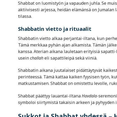
Shabbat on luomistyön ja vapauden juhla. Se muistut
aktiivisesti arjessa, heidän elämänsä on Jumalan 
tilassa.
Shabbatin vietto ja rituaalit
Shabbatin vietto alkaa perjantai-iltana, kun perhe
Tämä merkkaa pyhän ajan alkamista. Tämän jälkeen
kanssa. Aterian aikana lauletaan erityisiä sapatti-
usein
challah
eli sapattileipä sekä viiniä.
Shabbatin aikana juutalaiset pidättäytyvät kaikest
perinteessä. Tämä kattaa kaiken fyysisen työn, k
matkustamisen. Shabbat on omistettu levolle, ruko
Shabbat päättyy lauantai-iltana
Havdala
-seremonia
symboloi siirtymistä takaisin arkeen ja pyhyyden i
Sukkot ja Shabbat yhdessä – 