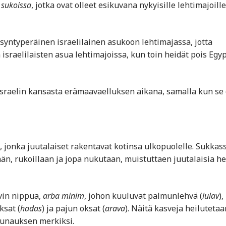
,
sukoissa
, jotka ovat olleet esikuvana nykyisille lehtimajoille
syntyperäinen israelilainen asukoon lehtimajassa, jotta
 israelilaisten asua lehtimajoissa, kun toin heidät pois Egy
Israelin kansasta erämaavaelluksen aikana, samalla kun se
, jonka juutalaiset rakentavat kotinsa ulkopuolelle. Sukkas
ään, rukoillaan ja jopa nukutaan, muistuttaen juutalaisia h
vin nippua,
arba minim
, johon kuuluvat palmunlehvä (
lulav
),
ksat (
hadas
) ja pajun oksat (
arava
). Näitä kasveja heilutetaa
siunauksen merkiksi.