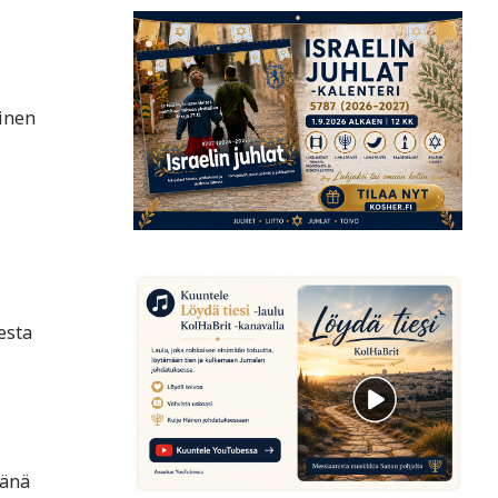
rinen
esta
Tänä