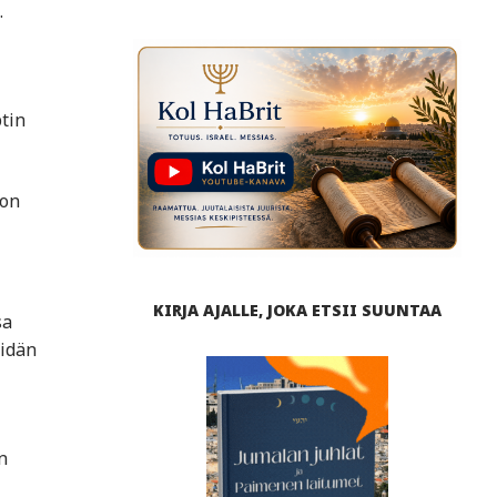
.
ptin
 on
KIRJA AJALLE, JOKA ETSII SUUNTAA
sa
eidän
n