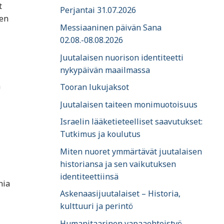
t
Perjantai 31.07.2026
den
Messiaaninen päivän Sana
02.08.-08.08.2026
Juutalaisen nuorison identiteetti
nykypäivän maailmassa
n
Tooran lukujaksot
Juutalaisen taiteen monimuotoisuus
Israelin lääketieteelliset saavutukset:
Tutkimus ja koulutus
Miten nuoret ymmärtävät juutalaisen
historiansa ja sen vaikutuksen
identiteettiinsä
nia
Askenaasijuutalaiset – Historia,
kulttuuri ja perintö
Humanitaarinen vapaaehtoistyö