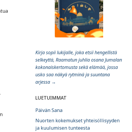
ntua
Kirja sopii lukijalle, joka etsii hengellistä
selkeyttä, Raamatun juhlia osana Jumalan
kokonaiskertomusta sekä elämää, jossa
usko saa näkyä rytminä ja suuntana
arjessa
→
.
LUETUIMMAT
Päivän Sana
on
Nuorten kokemukset yhteisöllisyyden
ja kuulumisen tunteesta