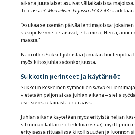
aikana juutalaiset asuivat väliaikaisissa majoissa
Toorassa
3. Mooseksen kirjassa 23:42-43
säädetään:
”Asukaa seitsemän päivää lehtimajoissa; jokainen 
sukupolvenne tietäisivät, että minä, Herra, annoin
maasta.”
Näin ollen Sukkot juhlistaa Jumalan huolenpitoa 
myös kiitosjuhla sadonkorjuusta.
Sukkotin perinteet ja käytännöt
Sukkotin keskeinen symboli on
sukka
eli lehtimaja
vietetään paljon aikaa juhlan aikana – siellä syöd
esi-isiensä elämästä erämaassa.
Juhlan aikana käytetään myös erityistä neljän kas
sitruunan kaltainen hedelmä (
etrog
), myrttipuun o
erityisessä rituaalissa kiitollisuuden ja luonnon 