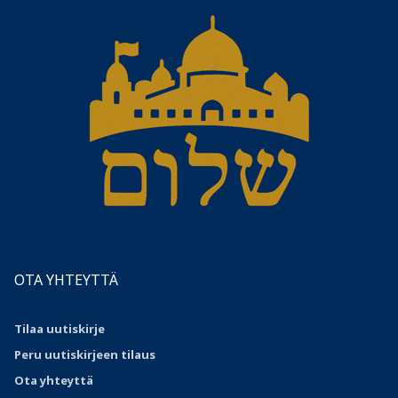
OTA YHTEYTTÄ
Tilaa uutiskirje
Peru uutiskirjeen tilaus
Ota
yhteyttä