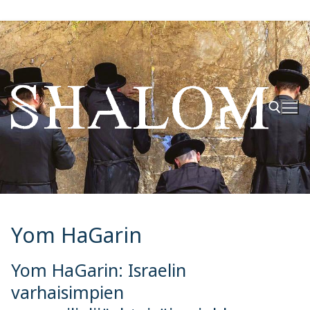
Hyppää
sisältöön
Hae:
Yom HaGarin
Yom HaGarin: Israelin
varhaisimpien