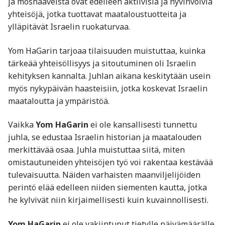
ja moshaaveista ovat edelleen aktiivisia ja hyvinvoivia
yhteisöjä, jotka tuottavat maataloustuotteita ja
ylläpitävät Israelin ruokaturvaa.
Yom HaGarin tarjoaa tilaisuuden muistuttaa, kuinka
tärkeää yhteisöllisyys ja sitoutuminen oli Israelin
kehityksen kannalta. Juhlan aikana keskitytään usein
myös nykypäivän haasteisiin, jotka koskevat Israelin
maataloutta ja ympäristöä.
Vaikka
Yom HaGarin
ei ole kansallisesti tunnettu
juhla, se edustaa Israelin historian ja maatalouden
merkittävää osaa. Juhla muistuttaa siitä, miten
omistautuneiden yhteisöjen työ voi rakentaa kestävää
tulevaisuutta. Näiden varhaisten maanviljelijöiden
perintö elää edelleen niiden siementen kautta, jotka
he kylvivät niin kirjaimellisesti kuin kuvainnollisesti.
Yom HaGarin
ei ole vakiintunut tietylle päivämäärälle