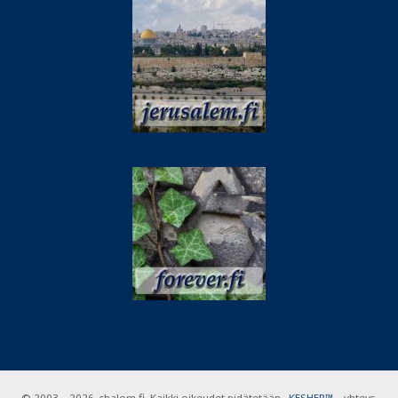
© 2003 – 2026. shalom.fi. Kaikki oikeudet pidätetään .
KESHER™
– yhteys,