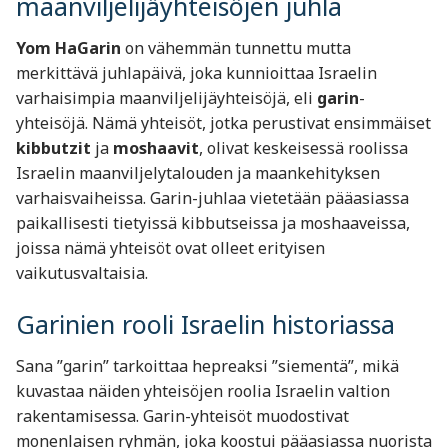
maanviljelijäyhteisöjen juhla
Yom HaGarin
on vähemmän tunnettu mutta
merkittävä juhlapäivä, joka kunnioittaa Israelin
varhaisimpia maanviljelijäyhteisöjä, eli
garin
-
yhteisöjä. Nämä yhteisöt, jotka perustivat ensimmäiset
kibbutzit
ja
moshaavit
, olivat keskeisessä roolissa
Israelin maanviljelytalouden ja maankehityksen
varhaisvaiheissa. Garin-juhlaa vietetään pääasiassa
paikallisesti tietyissä kibbutseissa ja moshaaveissa,
joissa nämä yhteisöt ovat olleet erityisen
vaikutusvaltaisia.
Garinien rooli Israelin historiassa
Sana ”garin” tarkoittaa hepreaksi ”siementä”, mikä
kuvastaa näiden yhteisöjen roolia Israelin valtion
rakentamisessa. Garin-yhteisöt muodostivat
monenlaisen ryhmän, joka koostui pääasiassa nuorista