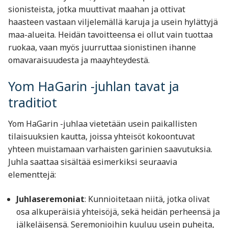
sionisteista, jotka muuttivat maahan ja ottivat
haasteen vastaan viljelemällä karuja ja usein hylättyjä
maa-alueita. Heidän tavoitteensa ei ollut vain tuottaa
ruokaa, vaan myös juurruttaa sionistinen ihanne
omavaraisuudesta ja maayhteydestä.
Yom HaGarin -juhlan tavat ja
traditiot
Yom HaGarin -juhlaa vietetään usein paikallisten
tilaisuuksien kautta, joissa yhteisöt kokoontuvat
yhteen muistamaan varhaisten garinien saavutuksia.
Juhla saattaa sisältää esimerkiksi seuraavia
elementtejä:
Juhlaseremoniat
: Kunnioitetaan niitä, jotka olivat
osa alkuperäisiä yhteisöjä, sekä heidän perheensä ja
jälkeläisensä. Seremonioihin kuuluu usein puheita,