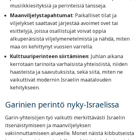
musiikkiesityksiä ja perinteisiä tansseja.
Maanviljelystapahtumat
: Paikalliset tilat ja
viljelykset saattavat järjestää avoimet ovet tai
esittelyjä, joissa osallistujat voivat oppia
alkuperäisistä viljelymenetelmistä ja nähdä, miten
maa on kehittynyt vuosien varrella.
Kulttuuriperinteen siirtäminen
: Juhlan aikana
kerrotaan tarinoita varhaisista yhteisöistä, niiden
haasteista ja saavutuksista, sekä siitä, miten ne
vaikuttivat modernin Israelin maatalouden
kehitykseen.
Garinien perintö nyky-Israelissa
Garin-yhteisöjen työ vaikutti merkittävästi Israelin
itsenäistymiseen ja maanviljelyksen
vakiinnuttamiseen alueelle. Monet näistä kibbutseista