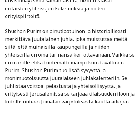
ensisilmäyksellä samanlaisilta, ne korostavat
erilaisten yhteisöjen kokemuksia ja niiden
erityispiirteitä.
Shushan Purim on ainutlaatuinen ja historiallisesti
merkittävä juutalainen juhla, joka muistuttaa meitä
siitä, että muinaisilla kaupungeilla ja niiden
yhteisöillä on oma tarinansa kerrottavanaan. Vaikka se
on monille ehkä tuntemattomampi kuin tavallinen
Purim, Shushan Purim tuo lisää syvyyttä ja
monimuotoisuutta juutalaiseen juhlakalenteriin. Se
juhlistaa voittoa, pelastusta ja yhteisöllisyyttä, ja
erityisesti Jerusalemissa se tarjoaa tilaisuuden iloon ja
kiitollisuuteen Jumalan varjeluksesta kautta aikojen.