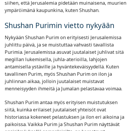
siihen, että Jerusalemia pidetään muinaisena, muurien
ympäröimänä kaupunkina, kuten Shushan.
Shushan Purimin vietto nykyään
Nykyään Shushan Purim on erityisesti Jerusalemissa
juhlittu päivä, ja se muistuttaa vahvasti tavallista
Purimia. Jerusalemissa asuvat juutalaiset juhlivat sitä
megillan lukemisella, juhla-aterioilla, lahjojen
antamisella ystäville ja hyväntekeväisyydellä. Kuten
tavallinen Purim, myös Shushan Purim on ilon ja
juhlinnan aikaa, jolloin juutalaiset muistavat
menneisyyden ihmeitä ja Jumalan pelastavaa voimaa.
Shushan Purim antaa myös erityisen muistutuksen
siitä, kuinka erilaiset juutalaiset yhteisöt ovat
historiassa kokeneet pelastuksen ja ilon eri aikoina ja
paikoissa. Vaikka Purim ja Shushan Purim näyttävät