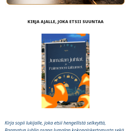
KIRJA AJALLE, JOKA ETSII SUUNTAA
Kirja sopii lukijalle, joka etsii hengellistä selkeyttä,
Raamatun juhlia osana Jumalan kokonaiskertomusta sekä