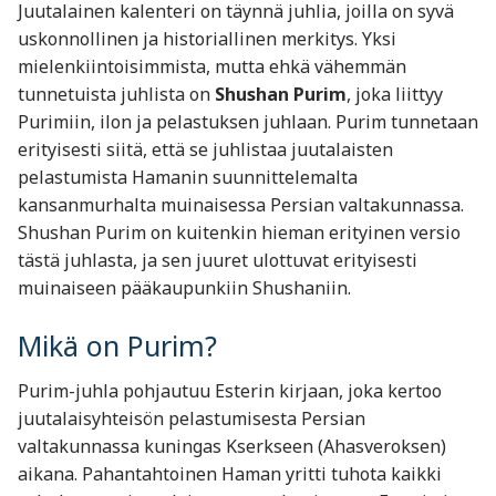
Juutalainen kalenteri on täynnä juhlia, joilla on syvä
uskonnollinen ja historiallinen merkitys. Yksi
mielenkiintoisimmista, mutta ehkä vähemmän
tunnetuista juhlista on
Shushan Purim
, joka liittyy
Purimiin, ilon ja pelastuksen juhlaan. Purim tunnetaan
erityisesti siitä, että se juhlistaa juutalaisten
pelastumista Hamanin suunnittelemalta
kansanmurhalta muinaisessa Persian valtakunnassa.
Shushan Purim on kuitenkin hieman erityinen versio
tästä juhlasta, ja sen juuret ulottuvat erityisesti
muinaiseen pääkaupunkiin Shushaniin.
Mikä on Purim?
Purim-juhla pohjautuu Esterin kirjaan, joka kertoo
juutalaisyhteisön pelastumisesta Persian
valtakunnassa kuningas Kserkseen (Ahasveroksen)
aikana. Pahantahtoinen Haman yritti tuhota kaikki