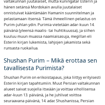
valtakunnan juutalaiset, mutta kuningatar Esterin ja
hänen setänsä Mordokain avulla juutalaiset
onnistuivat kääntämään Hamanin suunnitelman ja
pelastamaan itsensä. Tämä ihmeellinen pelastus on
Purim-juhlan ydin. Purimia vietetään adar-kuun 14.
päivänä (yleensä maalis- tai huhtikuussa), ja siihen
kuuluu muun muassa naamiaisasuja, megillan eli
Esterin kirjan lukemista, lahjojen jakamista sekä
runsasta ruokailua.
Shushan Purim – Mikä erottaa sen
tavallisesta Purimista?
Shushan Purim on erikoistapaus, joka liittyy erityisesti
Esterin kirjan tapahtumiin. Muut Persian valtakunnan
alueet saivat suojella itseään ja voittaa vihollisensa
adar-kuun 13. päivänä, ja he juhlivat voittoa
seuraavana päivänä, 14. adar. Shushanissa, Persian