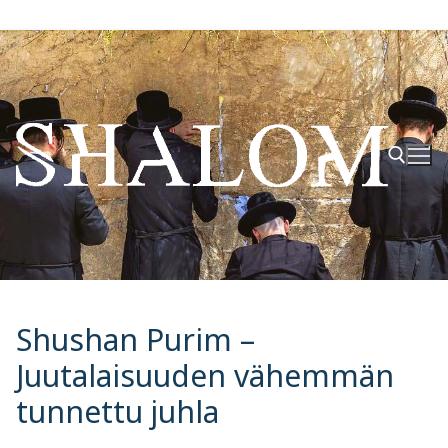
Hyppää
sisältöön
Hae:
Shushan Purim –
Juutalaisuuden vähemmän
tunnettu juhla