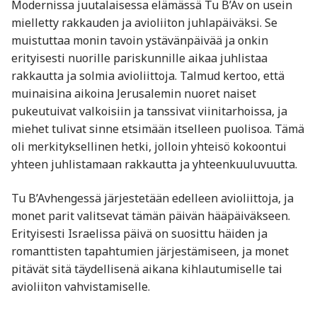
Modernissa juutalaisessa elämässä Tu B’Av on usein
mielletty rakkauden ja avioliiton juhlapäiväksi. Se
muistuttaa monin tavoin ystävänpäivää ja onkin
erityisesti nuorille pariskunnille aikaa juhlistaa
rakkautta ja solmia avioliittoja. Talmud kertoo, että
muinaisina aikoina Jerusalemin nuoret naiset
pukeutuivat valkoisiin ja tanssivat viinitarhoissa, ja
miehet tulivat sinne etsimään itselleen puolisoa. Tämä
oli merkityksellinen hetki, jolloin yhteisö kokoontui
yhteen juhlistamaan rakkautta ja yhteenkuuluvuutta.
Tu B’Avhengessä järjestetään edelleen avioliittoja, ja
monet parit valitsevat tämän päivän hääpäiväkseen.
Erityisesti Israelissa päivä on suosittu häiden ja
romanttisten tapahtumien järjestämiseen, ja monet
pitävät sitä täydellisenä aikana kihlautumiselle tai
avioliiton vahvistamiselle.