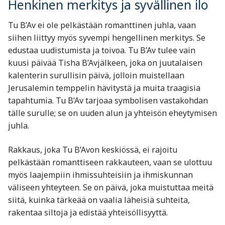
Henkinen merkitys ja syvällinen ilo
Tu B’Av ei ole pelkästään romanttinen juhla, vaan
siihen liittyy myös syvempi hengellinen merkitys. Se
edustaa uudistumista ja toivoa. Tu B’Av tulee vain
kuusi päivää Tisha B’Avjälkeen, joka on juutalaisen
kalenterin surullisin päivä, jolloin muistellaan
Jerusalemin temppelin hävitystä ja muita traagisia
tapahtumia. Tu B’Av tarjoaa symbolisen vastakohdan
tälle surulle; se on uuden alun ja yhteisön eheytymisen
juhla.
Rakkaus, joka Tu B’Avon keskiössä, ei rajoitu
pelkästään romanttiseen rakkauteen, vaan se ulottuu
myös laajempiin ihmissuhteisiin ja ihmiskunnan
väliseen yhteyteen. Se on päivä, joka muistuttaa meitä
siitä, kuinka tärkeää on vaalia läheisiä suhteita,
rakentaa siltoja ja edistää yhteisöllisyyttä.