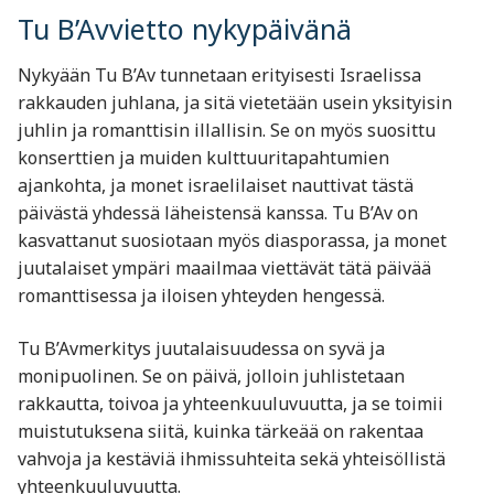
Tu B’Avvietto nykypäivänä
Nykyään Tu B’Av tunnetaan erityisesti Israelissa
rakkauden juhlana, ja sitä vietetään usein yksityisin
juhlin ja romanttisin illallisin. Se on myös suosittu
konserttien ja muiden kulttuuritapahtumien
ajankohta, ja monet israelilaiset nauttivat tästä
päivästä yhdessä läheistensä kanssa. Tu B’Av on
kasvattanut suosiotaan myös diasporassa, ja monet
juutalaiset ympäri maailmaa viettävät tätä päivää
romanttisessa ja iloisen yhteyden hengessä.
Tu B’Avmerkitys juutalaisuudessa on syvä ja
monipuolinen. Se on päivä, jolloin juhlistetaan
rakkautta, toivoa ja yhteenkuuluvuutta, ja se toimii
muistutuksena siitä, kuinka tärkeää on rakentaa
vahvoja ja kestäviä ihmissuhteita sekä yhteisöllistä
yhteenkuuluvuutta.