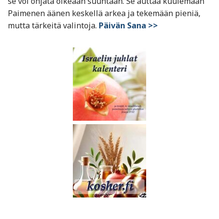
se voi ohjata oikeaan suuntaan. Se auttaa kuulemaan
Paimenen äänen keskellä arkea ja tekemään pieniä,
mutta tärkeitä valintoja.
Päivän Sana >>