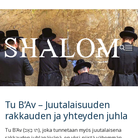
Hyppää
sisältöön
Hae:
Tu B’Av – Juutalaisuuden
rakkauden ja yhteyden juhla
Tu B’Av (תּוּ בְּאָב), joka tunnetaan myös juutalaisena
rakkauden juhlapäivänä, on yksi niistä vähemmän