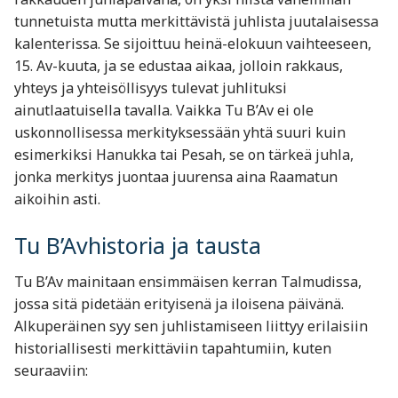
tunnetuista mutta merkittävistä juhlista juutalaisessa
kalenterissa. Se sijoittuu heinä-elokuun vaihteeseen,
15. Av-kuuta, ja se edustaa aikaa, jolloin rakkaus,
yhteys ja yhteisöllisyys tulevat juhlituksi
ainutlaatuisella tavalla. Vaikka Tu B’Av ei ole
uskonnollisessa merkityksessään yhtä suuri kuin
esimerkiksi Hanukka tai Pesah, se on tärkeä juhla,
jonka merkitys juontaa juurensa aina Raamatun
aikoihin asti.
Tu B’Avhistoria ja tausta
Tu B’Av mainitaan ensimmäisen kerran Talmudissa,
jossa sitä pidetään erityisenä ja iloisena päivänä.
Alkuperäinen syy sen juhlistamiseen liittyy erilaisiin
historiallisesti merkittäviin tapahtumiin, kuten
seuraaviin: