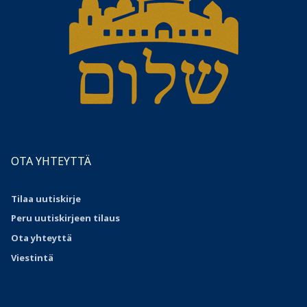
OTA YHTEYTTÄ
Tilaa uutiskirje
Peru uutiskirjeen tilaus
Ota
yhteyttä
Viestintä