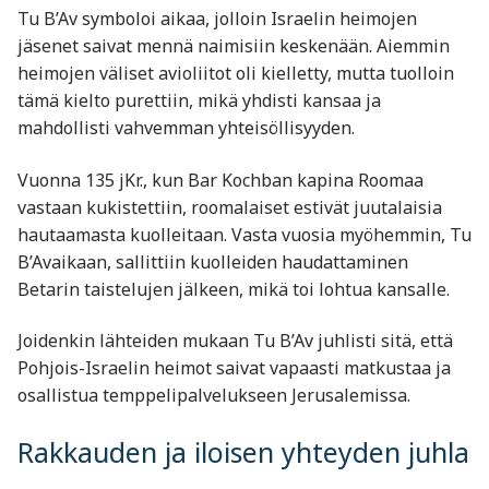
Tu B’Av symboloi aikaa, jolloin Israelin heimojen
jäsenet saivat mennä naimisiin keskenään. Aiemmin
heimojen väliset avioliitot oli kielletty, mutta tuolloin
tämä kielto purettiin, mikä yhdisti kansaa ja
mahdollisti vahvemman yhteisöllisyyden.
Vuonna 135 jKr., kun Bar Kochban kapina Roomaa
vastaan kukistettiin, roomalaiset estivät juutalaisia
hautaamasta kuolleitaan. Vasta vuosia myöhemmin, Tu
B’Avaikaan, sallittiin kuolleiden haudattaminen
Betarin taistelujen jälkeen, mikä toi lohtua kansalle.
Joidenkin lähteiden mukaan Tu B’Av juhlisti sitä, että
Pohjois-Israelin heimot saivat vapaasti matkustaa ja
osallistua temppelipalvelukseen Jerusalemissa.
Rakkauden ja iloisen yhteyden juhla