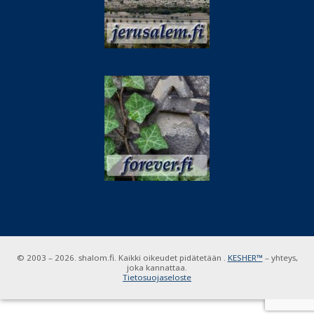
© 2003 – 2026. shalom.fi. Kaikki oikeudet pidätetään .
KESHER™
– yhteys,
joka kannattaa.
Tietosuojaseloste