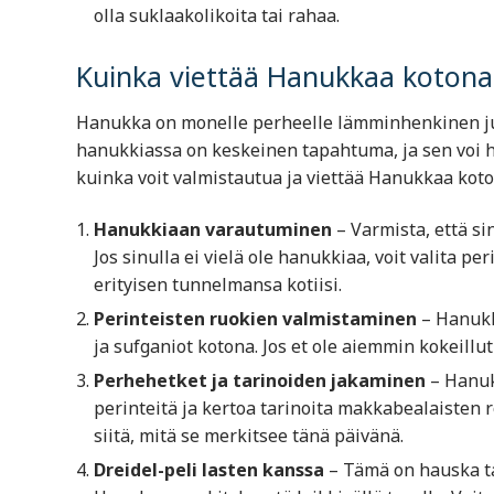
olla suklaakolikoita tai rahaa.
Kuinka viettää Hanukkaa koton
Hanukka on monelle perheelle lämminhenkinen juhl
hanukkiassa on keskeinen tapahtuma, ja sen voi h
kuinka voit valmistautua ja viettää Hanukkaa kot
Hanukkiaan varautuminen
– Varmista, että si
Jos sinulla ei vielä ole hanukkiaa, voit valita 
erityisen tunnelmansa kotiisi.
Perinteisten ruokien valmistaminen
– Hanukka
ja sufganiot kotona. Jos et ole aiemmin kokeillut
Perhehetket ja tarinoiden jakaminen
– Hanukk
perinteitä ja kertoa tarinoita makkabealaisten
siitä, mitä se merkitsee tänä päivänä.
Dreidel-peli lasten kanssa
– Tämä on hauska ta