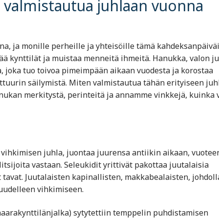
 valmistautua juhlaan vuonna
, ja monille perheille ja yhteisöille tämä kahdeksanpäivä
ää kynttilät ja muistaa menneitä ihmeitä. Hanukka, valon ju
a, joka tuo toivoa pimeimpään aikaan vuodesta ja korostaa
ttuurin säilymistä. Miten valmistautua tähän erityiseen juh
ukan merkitystä, perinteitä ja annamme vinkkejä, kuinka v
ihkimisen juhla, juontaa juurensa antiikin aikaan, vuotee
itsijoita vastaan. Seleukidit yrittivät pakottaa juutalaisia
avat. Juutalaisten kapinallisten, makkabealaisten, johdoll
 uudelleen vihkimiseen.
rakynttilänjalka) sytytettiin temppelin puhdistamisen