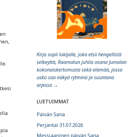
nen
hen,
Kirja sopii lukijalle, joka etsii hengellistä
selkeyttä, Raamatun juhlia osana Jumalan
le.
kokonaiskertomusta sekä elämää, jossa
usko saa näkyä rytminä ja suuntana
arjessa
→
tkesi
LUETUIMMAT
ella
Päivän Sana
Perjantai 31.07.2026
ppia
Messiaaninen päivän Sana