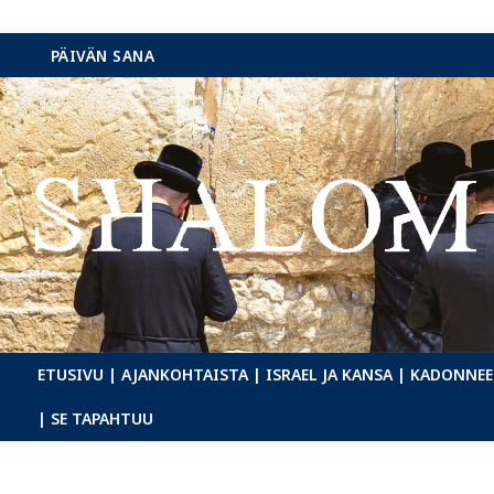
Hyppää
PÄIVÄN SANA
sisältöön
ETUSIVU
| AJANKOHTAISTA
| ISRAEL JA KANSA
| KADONNEE
| SE TAPAHTUU