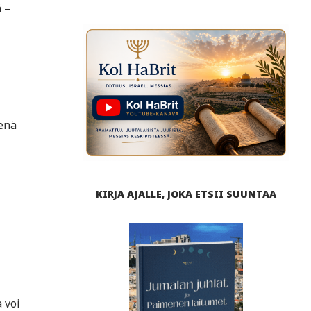
 –
senä
KIRJA AJALLE, JOKA ETSII SUUNTAA
 voi