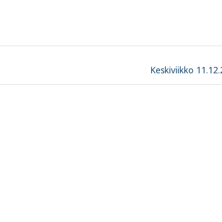
Next
Keskiviikko 11.12
post: