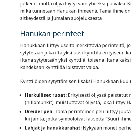
jälkeen, mutta öljyä löytyi vain yhdeksi päiväksi.
mikä tunnetaan Hanukan ihmeenä. Tämä ihme on j
sitkeydestä ja Jumalan suojeluksesta.
Hanukan perinteet
Hanukkaan liittyy useita merkittäviä perinteitä, j
sytytetään joka ilta yksi uusi kynttilä erityisee
iltana sytytetään yksi kynttilä, toisena iltana kak
kahdeksan kynttilää loistavat valoa.
Kynttilöiden sytyttämisen lisäksi Hanukkaan kuulu
Herkulliset ruoat:
Erityisesti öljyssä paistetut
(hillomunkit), muistuttavat öljystä, joka liitty
Dreidel-peli:
Tämä perinteinen peli liittyy juut
kirjainta, jotka symboloivat lausetta ”Suuri ihme
Lahjat ja hanukkarahat:
Nykyään monet perheet 