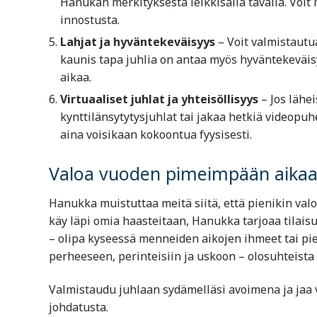
Hanukan merkityksestä leikkisällä tavalla. Voit m
innostusta.
Lahjat ja hyväntekeväisyys
– Voit valmistautu
kaunis tapa juhlia on antaa myös hyväntekeväis
aikaa.
Virtuaaliset juhlat ja yhteisöllisyys
– Jos lähei
kynttilänsytytysjuhlat tai jakaa hetkiä videopu
aina voisikaan kokoontua fyysisesti.
Valoa vuoden pimeimpään aika
Hanukka muistuttaa meitä siitä, että pienikin val
käy läpi omia haasteitaan, Hanukka tarjoaa tilai
– olipa kyseessä menneiden aikojen ihmeet tai pie
perheeseen, perinteisiin ja uskoon – olosuhteista
Valmistaudu juhlaan sydämelläsi avoimena ja jaa v
johdatusta.