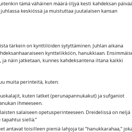
 Kuitenkin tämä vähäinen määrä öljyä kesti kahdeksan päivää
uhlassa keskiössä ja muistuttaa juutalaisen kansan
oista tärkein on kynttilöiden sytyttäminen. Juhlan aikana
n kahdeksanhaaraiseen kynttelikköön, hanukkiaan. Ensimmäi
si, ja näin jatketaan, kunnes kahdeksantena iltana kaikki
u muita perinteitä, kuten:
 ruokalajit, kuten latket (perunapannukakut) ja sufganiot
y Hanukan ihmeeseen.
alaisten salaiseen opetusperinteeseen. Dreidelissä on neljä
 tapahtui siellä.”
antavat toisilleen pieniä lahjoja tai ”hanukkarahaa,” joka