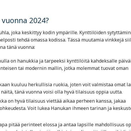
a vuonna 2024?
a, joka keskittyy kodin ympärille. Kynttilöiden sytyttämi
elposti tehdä omassa kodissa. Tässä muutamia vinkkejä sii
ona tänä vuonna:
nulla on hanukkia ja tarpeeksi kynttilöitä kahdeksalle päiväl
perinteisen tai modernin mallin, jotka molemmat tuovat oman
an kuuluu herkullisia ruokia, joten voit valmistaa omat la
 näitä, tänä vuonna voisi olla hyvä tilaisuus oppia uutta.
a on hyvä tilaisuus viettää aikaa perheen kanssa, jakaa
 rohkeudesta. Voit lukea Hanukan ihmeen tarinan ja keskust
pa pitää perinteet elossa ja antaa lapsille mahdollisuus o