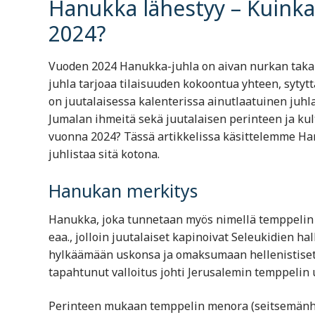
Hanukka lähestyy – Kuinka
2024?
Vuoden 2024 Hanukka-juhla on aivan nurkan takana
juhla tarjoaa tilaisuuden kokoontua yhteen, sytytt
on juutalaisessa kalenterissa ainutlaatuinen juhl
Jumalan ihmeitä sekä juutalaisen perinteen ja kul
vuonna 2024? Tässä artikkelissa käsittelemme Han
juhlistaa sitä kotona.
Hanukan merkitys
Hanukka, joka tunnetaan myös nimellä temppelin v
eaa., jolloin juutalaiset kapinoivat Seleukidien hall
hylkäämään uskonsa ja omaksumaan hellenistiset t
tapahtunut valloitus johti Jerusalemin temppelin
Perinteen mukaan temppelin menora (seitsemänhaa