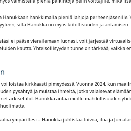
yös valmistella pieniä palkintoja pelin voittajille, mikä lis
a Hanukkaan hankkimalla pieniä lahjoja perheenjäsenille. 
yyteen, sillä Hanukka on myös kiitollisuuden ja antamisen
siäsi ei pääse vierailemaan luonasi, voit järjestää virtuaalis
heluiden kautta. Yhteisöllisyyden tunne on tärkeää, vaikka 
an
o voi loistaa kirkkaasti pimeydessä. Vuonna 2024, kun maai
suuden pysähtyä ja muistaa ihmeitä, jotka valaisevat elämä
net arkiset ilot. Hanukka antaa meille mahdollisuuden yhdi
 huolimatta.
aloa ympärillesi – Hanukka juhlistaa toivoa, iloa ja Jumala