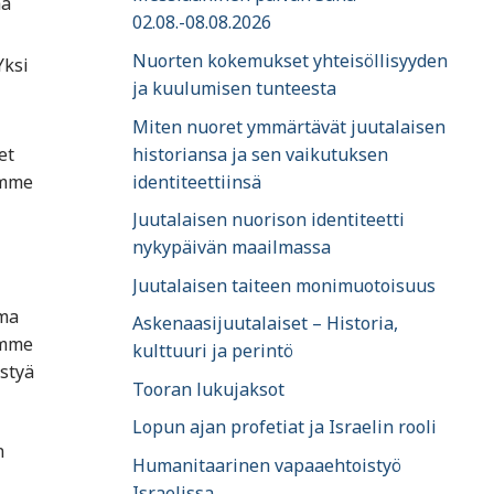
ää
02.08.-08.08.2026
Nuorten kokemukset yhteisöllisyyden
Yksi
ja kuulumisen tunteesta
Miten nuoret ymmärtävät juutalaisen
historiansa ja sen vaikutuksen
et
identiteettiinsä
emme
Juutalaisen nuorison identiteetti
nykypäivän maailmassa
Juutalaisen taiteen monimuotoisuus
lma
Askenaasijuutalaiset – Historia,
ämme
kulttuuri ja perintö
styä
Tooran lukujaksot
Lopun ajan profetiat ja Israelin rooli
n
Humanitaarinen vapaaehtoistyö
Israelissa