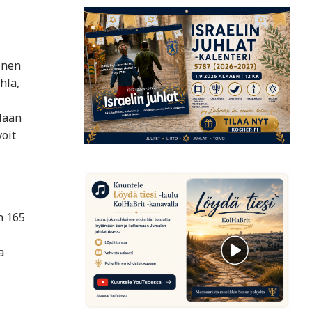
inen
hla,
laan
oit
n 165
a