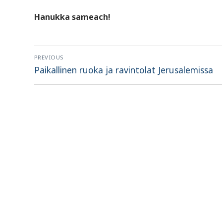
Hanukka sameach!
Artikkelien
PREVIOUS
selaus
Previous
Paikallinen ruoka ja ravintolat Jerusalemissa
post: