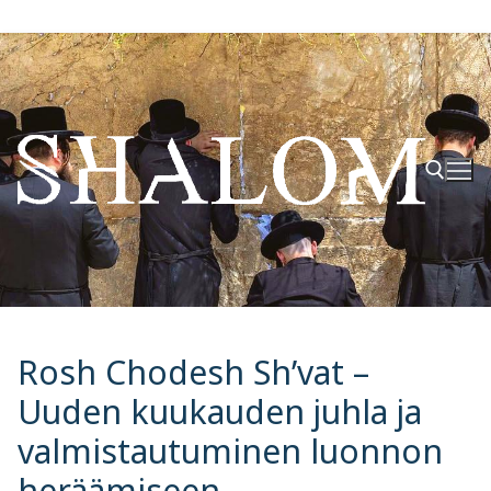
Hyppää
sisältöön
Hae:
Rosh Chodesh Sh’vat –
Uuden kuukauden juhla ja
valmistautuminen luonnon
heräämiseen