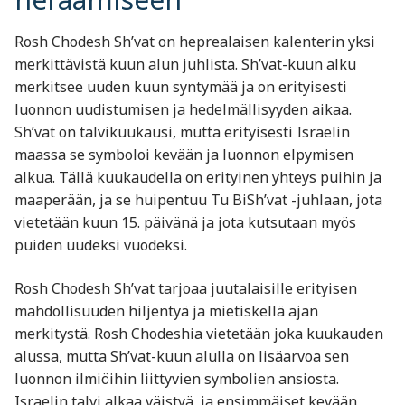
Rosh Chodesh Sh’vat on heprealaisen kalenterin yksi
merkittävistä kuun alun juhlista. Sh’vat-kuun alku
merkitsee uuden kuun syntymää ja on erityisesti
luonnon uudistumisen ja hedelmällisyyden aikaa.
Sh’vat on talvikuukausi, mutta erityisesti Israelin
maassa se symboloi kevään ja luonnon elpymisen
alkua. Tällä kuukaudella on erityinen yhteys puihin ja
maaperään, ja se huipentuu Tu BiSh’vat -juhlaan, jota
vietetään kuun 15. päivänä ja jota kutsutaan myös
puiden uudeksi vuodeksi.
Rosh Chodesh Sh’vat tarjoaa juutalaisille erityisen
mahdollisuuden hiljentyä ja mietiskellä ajan
merkitystä. Rosh Chodeshia vietetään joka kuukauden
alussa, mutta Sh’vat-kuun alulla on lisäarvoa sen
luonnon ilmiöihin liittyvien symbolien ansiosta.
Israelin talvi alkaa väistyä, ja ensimmäiset kevään