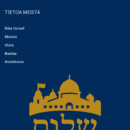
TIETOA MEISTÄ
Näe Israel
Missio
Visio
Kutsu
Avoimuus