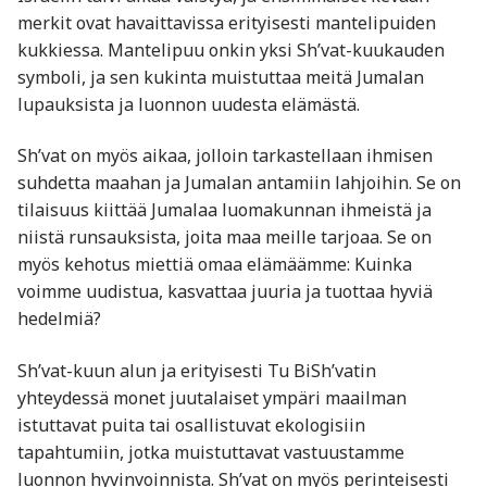
merkit ovat havaittavissa erityisesti mantelipuiden
kukkiessa. Mantelipuu onkin yksi Sh’vat-kuukauden
symboli, ja sen kukinta muistuttaa meitä Jumalan
lupauksista ja luonnon uudesta elämästä.
Sh’vat on myös aikaa, jolloin tarkastellaan ihmisen
suhdetta maahan ja Jumalan antamiin lahjoihin. Se on
tilaisuus kiittää Jumalaa luomakunnan ihmeistä ja
niistä runsauksista, joita maa meille tarjoaa. Se on
myös kehotus miettiä omaa elämäämme: Kuinka
voimme uudistua, kasvattaa juuria ja tuottaa hyviä
hedelmiä?
Sh’vat-kuun alun ja erityisesti Tu BiSh’vatin
yhteydessä monet juutalaiset ympäri maailman
istuttavat puita tai osallistuvat ekologisiin
tapahtumiin, jotka muistuttavat vastuustamme
luonnon hyvinvoinnista. Sh’vat on myös perinteisesti