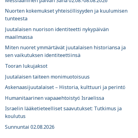
Messiaaninen päivän Sana 02.08.-08.08.2026
Nuorten kokemukset yhteisöllisyyden ja kuulumisen
tunteesta
Juutalaisen nuorison identiteetti nykypäivän
maailmassa
Miten nuoret ymmärtävät juutalaisen historiansa ja
sen vaikutuksen identiteettiinsä
Tooran lukujaksot
Juutalaisen taiteen monimuotoisuus
Askenaasijuutalaiset – Historia, kulttuuri ja perintö
Humanitaarinen vapaaehtoistyö Israelissa
Israelin lääketieteelliset saavutukset: Tutkimus ja
koulutus
Sunnuntai 02.08.2026