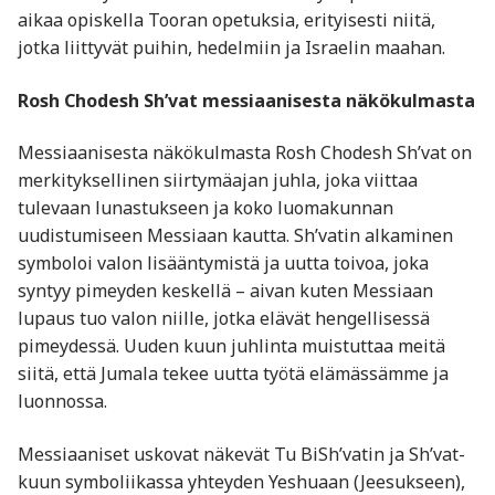
aikaa opiskella Tooran opetuksia, erityisesti niitä,
jotka liittyvät puihin, hedelmiin ja Israelin maahan.
Rosh Chodesh Sh’vat messiaanisesta näkökulmasta
Messiaanisesta näkökulmasta Rosh Chodesh Sh’vat on
merkityksellinen siirtymäajan juhla, joka viittaa
tulevaan lunastukseen ja koko luomakunnan
uudistumiseen Messiaan kautta. Sh’vatin alkaminen
symboloi valon lisääntymistä ja uutta toivoa, joka
syntyy pimeyden keskellä – aivan kuten Messiaan
lupaus tuo valon niille, jotka elävät hengellisessä
pimeydessä. Uuden kuun juhlinta muistuttaa meitä
siitä, että Jumala tekee uutta työtä elämässämme ja
luonnossa.
Messiaaniset uskovat näkevät Tu BiSh’vatin ja Sh’vat-
kuun symboliikassa yhteyden Yeshuaan (Jeesukseen),