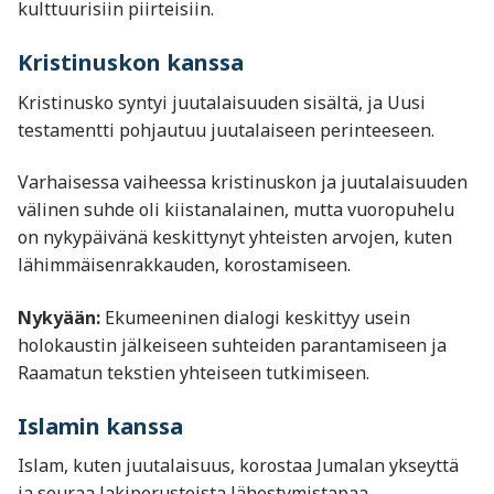
kulttuurisiin piirteisiin.
Kristinuskon kanssa
Kristinusko syntyi juutalaisuuden sisältä, ja Uusi
testamentti pohjautuu juutalaiseen perinteeseen.
Varhaisessa vaiheessa kristinuskon ja juutalaisuuden
välinen suhde oli kiistanalainen, mutta vuoropuhelu
on nykypäivänä keskittynyt yhteisten arvojen, kuten
lähimmäisenrakkauden, korostamiseen.
Nykyään:
Ekumeeninen dialogi keskittyy usein
holokaustin jälkeiseen suhteiden parantamiseen ja
Raamatun tekstien yhteiseen tutkimiseen.
Islamin kanssa
Islam, kuten juutalaisuus, korostaa Jumalan ykseyttä
ja seuraa lakiperusteista lähestymistapaa