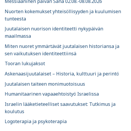
Messiaaninen päivän Sana 02.08.-08.08.2026
Nuorten kokemukset yhteisöllisyyden ja kuulumisen
tunteesta
Juutalaisen nuorison identiteetti nykypäivän
maailmassa
Miten nuoret ymmärtävät juutalaisen historiansa ja
sen vaikutuksen identiteettiinsä
Tooran lukujaksot
Askenaasijuutalaiset – Historia, kulttuuri ja perintö
Juutalaisen taiteen monimuotoisuus
Humanitaarinen vapaaehtoistyö Israelissa
Israelin lääketieteelliset saavutukset: Tutkimus ja
koulutus
Logoterapia ja psykoterapia