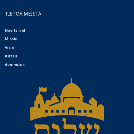
TIETOA MEISTÄ
Näe Israel
Missio
Visio
Kutsu
Avoimuus