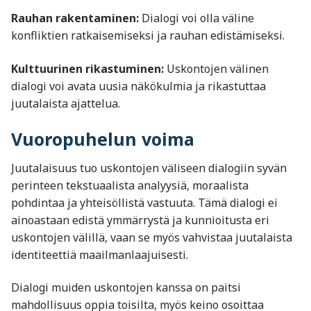
Rauhan rakentaminen:
Dialogi voi olla väline
konfliktien ratkaisemiseksi ja rauhan edistämiseksi.
Kulttuurinen rikastuminen:
Uskontojen välinen
dialogi voi avata uusia näkökulmia ja rikastuttaa
juutalaista ajattelua.
Vuoropuhelun voima
Juutalaisuus tuo uskontojen väliseen dialogiin syvän
perinteen tekstuaalista analyysiä, moraalista
pohdintaa ja yhteisöllistä vastuuta. Tämä dialogi ei
ainoastaan edistä ymmärrystä ja kunnioitusta eri
uskontojen välillä, vaan se myös vahvistaa juutalaista
identiteettiä maailmanlaajuisesti.
Dialogi muiden uskontojen kanssa on paitsi
mahdollisuus oppia toisilta, myös keino osoittaa