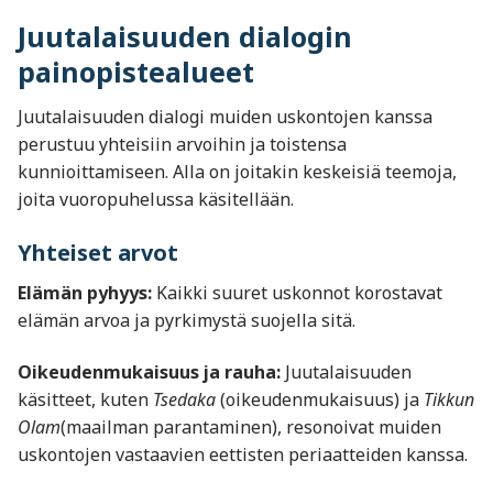
Juutalaisuuden dialogin
painopistealueet
Juutalaisuuden dialogi muiden uskontojen kanssa
perustuu yhteisiin arvoihin ja toistensa
kunnioittamiseen. Alla on joitakin keskeisiä teemoja,
joita vuoropuhelussa käsitellään.
Yhteiset arvot
Elämän pyhyys:
Kaikki suuret uskonnot korostavat
elämän arvoa ja pyrkimystä suojella sitä.
Oikeudenmukaisuus ja rauha:
Juutalaisuuden
käsitteet, kuten
Tsedaka
(oikeudenmukaisuus) ja
Tikkun
Olam
(maailman parantaminen), resonoivat muiden
uskontojen vastaavien eettisten periaatteiden kanssa.