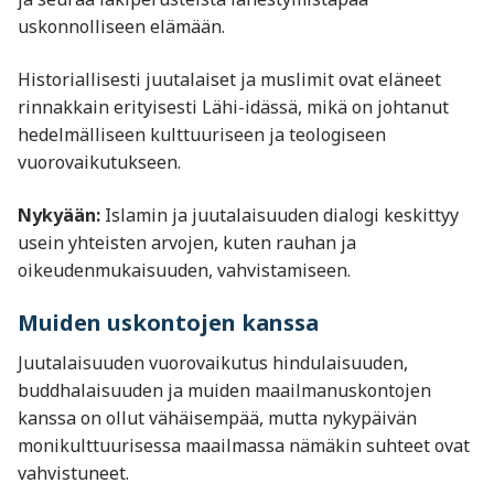
uskonnolliseen elämään.
Historiallisesti juutalaiset ja muslimit ovat eläneet
rinnakkain erityisesti Lähi-idässä, mikä on johtanut
hedelmälliseen kulttuuriseen ja teologiseen
vuorovaikutukseen.
Nykyään:
Islamin ja juutalaisuuden dialogi keskittyy
usein yhteisten arvojen, kuten rauhan ja
oikeudenmukaisuuden, vahvistamiseen.
Muiden uskontojen kanssa
Juutalaisuuden vuorovaikutus hindulaisuuden,
buddhalaisuuden ja muiden maailmanuskontojen
kanssa on ollut vähäisempää, mutta nykypäivän
monikulttuurisessa maailmassa nämäkin suhteet ovat
vahvistuneet.