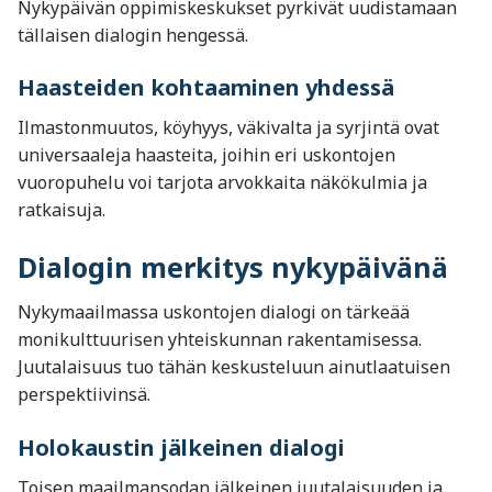
Nykypäivän oppimiskeskukset pyrkivät uudistamaan
tällaisen dialogin hengessä.
Haasteiden kohtaaminen yhdessä
Ilmastonmuutos, köyhyys, väkivalta ja syrjintä ovat
universaaleja haasteita, joihin eri uskontojen
vuoropuhelu voi tarjota arvokkaita näkökulmia ja
ratkaisuja.
Dialogin merkitys nykypäivänä
Nykymaailmassa uskontojen dialogi on tärkeää
monikulttuurisen yhteiskunnan rakentamisessa.
Juutalaisuus tuo tähän keskusteluun ainutlaatuisen
perspektiivinsä.
Holokaustin jälkeinen dialogi
Toisen maailmansodan jälkeinen juutalaisuuden ja