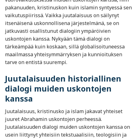
pakanuuden, kristinuskon kuin islamin syntyessä sen
vaikutuspiirissä. Vaikka juutalaisuus on säilynyt
itsenäisenä uskonnollisena järjestelmänä, se on
jatkuvasti osallistunut dialogiin ympäröivien
uskontojen kanssa. Nykyään tämä dialogi on
tärkeämpää kuin koskaan, sillä globalisoituneessa
maailmassa yhteisymmärryksen ja kunnioituksen
tarve on entistä suurempi.
Juutalaisuuden historiallinen
dialogi muiden uskontojen
kanssa
Juutalaisuus, kristinusko ja islam jakavat yhteiset
juuret Abrahamin uskontojen perheessä.
Juutalaisuuden dialogi muiden uskontojen kanssa on
usein liittynyt yhteisiin tekstuaalisiin, teologisiin ja