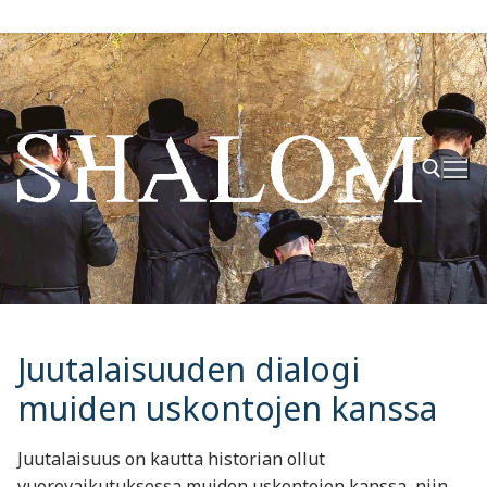
Hyppää
sisältöön
Hae:
Juutalaisuuden dialogi
muiden uskontojen kanssa
Juutalaisuus on kautta historian ollut
vuorovaikutuksessa muiden uskontojen kanssa, niin