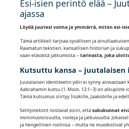
Esi-isien perintö elää – Juu
ajassa
Löydä juuriesi voima ja ymmärrä, miten esi-isi
Tämä artikkeli tarjoaa syvällisen ja ainutlaatuis
Raamatun tekstien, kansallisen historian ja sukup
vaan elävästä jatkumosta –
tarinasta, joka ulot
Kutsuttu kansa – juutalaisen 
Juutalaisen identiteetin ydin ei synny ainoastaan
Aabrahamin kutsu (1. Moos. 12:1–3) on alkupiste id
Tämä kutsumus siirtyy Iisakille, Jaakobille ja ede
Selitystekstit nostavat esiin, että
sukukunnat eivät
monimuotoisuutta, rooleja ja jatkuvuutta. Jokaise
ja hengellinen roolinsa – mutta ne muodostivat 