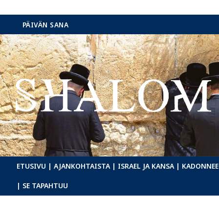
Hyppää
PÄIVÄN SANA
sisältöön
ETUSIVU
| AJANKOHTAISTA
| ISRAEL JA KANSA
| KADONNEE
| SE TAPAHTUU