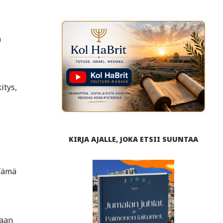
a
itys,
KIRJA AJALLE, JOKA ETSII SUUNTAA
Tämä
vaan