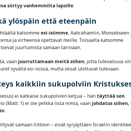
ina siirtyy vanhemmilta lapsille
.
kä ylöspäin että eteenpäin
 Yhtäältä katsomme
esi-isiimme
, Aabrahamiin, Moosekseen 
tensa ja virheensä opettavat meille. Toisaalta katsomme
vitsevat juurtumista samaan tarinaan.
tä, vaan
juurruttamaan meitä siihen
, jotta tulevaisuus oli
uret syvällä esi-isissä, mutta oksat ulottuvat tulevaan.
ys kaikkiin sukupolviin Kristukse
eesus) ei katkaise sukupolvien ketjua – hän
täyttää sen
.
 (Matt. 1) ei ole pelkkä lista nimiä, vaan
johdatus siihen,
in
.
ittyvät samaan liittoon – eivät syrjäyttäen Israelin identitee