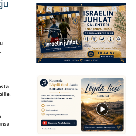
tju
uu
,
osta
.
oille
.
n
ensa