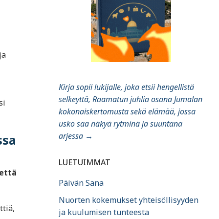
ja
Kirja sopii lukijalle, joka etsii hengellistä
selkeyttä, Raamatun juhlia osana Jumalan
si
kokonaiskertomusta sekä elämää, jossa
usko saa näkyä rytminä ja suuntana
arjessa
→
ssa
LUETUIMMAT
 että
Päivän Sana
Nuorten kokemukset yhteisöllisyyden
ttiä,
ja kuulumisen tunteesta