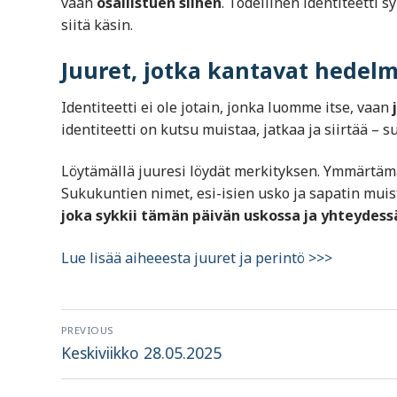
vaan
osallistuen siihen
. Todellinen identiteetti
siitä käsin.
Juuret, jotka kantavat hedel
Identiteetti ei ole jotain, jonka luomme itse, vaan
identiteetti on kutsu muistaa, jatkaa ja siirtää – 
Löytämällä juuresi löydät merkityksen. Ymmärtämäl
Sukukuntien nimet, esi-isien usko ja sapatin muis
joka sykkii tämän päivän uskossa ja yhteydess
Lue lisää aiheeesta juuret ja perintö >>>
Artikkelien
PREVIOUS
selaus
Previous
Keskiviikko 28.05.2025
post: