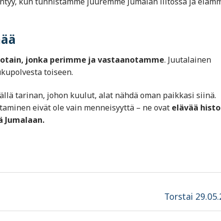
 syntyy, kun tunnistamme juuremme Jumalan liitossa ja eläm
mää
jotain, jonka perimme ja vastaanotamme
. Juutalainen
sukupolvesta toiseen.
lä tarinan, johon kuulut, alat nähdä oman paikkasi siinä.
taminen eivät ole vain menneisyyttä – ne ovat
elävää histo
ä Jumalaan.
Next
Torstai 29.05
post: