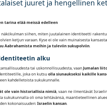
talaiset juuret ja hengellinen ke
en tarina elää meissä edelleen
en näkökulman siihen, miten juutalainen identiteetti rakent
olvien ketjun varaan. Kyse ei ole vain muinaisesta kansasta
tuu Aabrahamista meihin ja tuleviin sukupolviin
.
identiteetin alku
 kansallisuudesta tai uskonnollisuudesta, vaan
Jumalan liit
entiteetille, joka on kutsu
olla siunaukseksi kaikille kans
lleen kahdelletoista sukukunnalle.
 ole vain historiallisia nimiä
, vaan ne ilmentävät Israeli
lla sukukunnalla oli oma tehtävänsä, maantieteellinen alue
yhden kokonaisuuden:
Israelin kansan
.