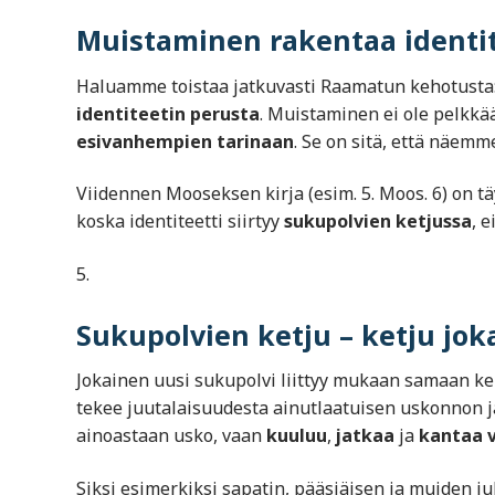
Muistaminen rakentaa identit
Haluamme toistaa jatkuvasti Raamatun kehotusta
identiteetin perusta
. Muistaminen ei ole pelkkä
esivanhempien tarinaan
. Se on sitä, että näem
Viidennen Mooseksen kirja (esim. 5. Moos. 6) on tä
koska identiteetti siirtyy
sukupolvien ketjussa
, 
Sukupolvien ketju – ketju jok
Jokainen uusi sukupolvi liittyy mukaan samaan k
tekee juutalaisuudesta ainutlaatuisen uskonnon ja
ainoastaan usko, vaan
kuuluu
,
jatkaa
ja
kantaa 
Siksi esimerkiksi sapatin, pääsiäisen ja muiden juh