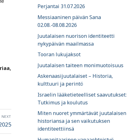
me
Perjantai 31.07.2026
Messiaaninen päivän Sana
02.08.-08.08.2026
Juutalaisen nuorison identiteetti
nykypäivän maailmassa
Tooran lukujaksot
Juutalaisen taiteen monimuotoisuus
riaa,
Askenaasijuutalaiset – Historia,
kulttuuri ja perintö
Israelin lääketieteelliset saavutukset:
Tutkimus ja koulutus
Miten nuoret ymmärtävät juutalaisen
NEXT
historiansa ja sen vaikutuksen
.2025
identiteettiinsä
Humanitaarinen vapaaehtoistyö