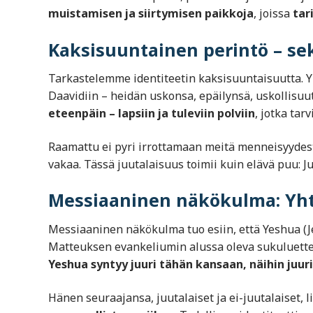
muistamisen ja siirtymisen paikkoja
, joissa
tar
Kaksisuuntainen perintö – se
Tarkastelemme identiteetin kaksisuuntaisuutta.
Daavidiin – heidän uskonsa, epäilynsä, uskollisuu
eteenpäin – lapsiin ja tuleviin polviin
, jotka tar
Raamattu ei pyri irrottamaan meitä menneisyydes
vakaa. Tässä juutalaisuus toimii kuin elävä puu: Ju
Messiaaninen näkökulma: Yhte
Messiaaninen näkökulma tuo esiin, että Yeshua (J
Matteuksen evankeliumin alussa oleva sukuluettelo
Yeshua syntyy juuri tähän kansaan, näihin juuri
Hänen seuraajansa, juutalaiset ja ei-juutalaiset, li