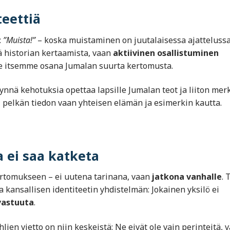
eettiä
:
”Muista!”
– koska muistaminen on juutalaisessa ajatteluss
ä historian kertaamista, vaan
aktiivinen osallistuminen
me itsemme osana Jumalan suurta kertomusta.
ynnä kehotuksia opettaa lapsille Jumalan teot ja liiton merk
ei pelkän tiedon vaan yhteisen elämän ja esimerkin kautta.
a ei saa katketa
ertomukseen – ei uutena tarinana, vaan
jatkona vanhalle
. 
 kansallisen identiteetin yhdistelmän: Jokainen yksilö ei
vastuuta
.
lien vietto on niin keskeistä: Ne eivät ole vain perinteitä, 