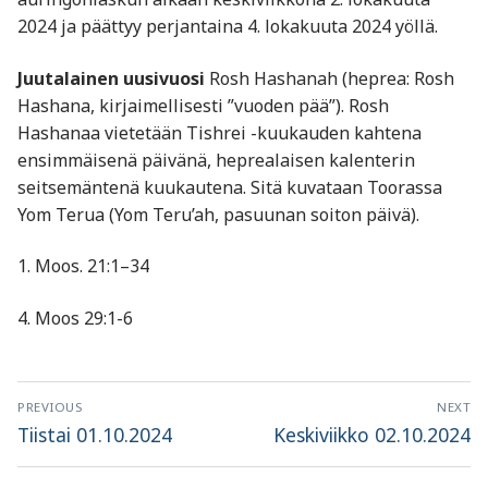
2024 ja päättyy perjantaina 4. lokakuuta 2024 yöllä.
Juutalainen uusivuosi
Rosh Hashanah (heprea: Rosh
Hashana, kirjaimellisesti ”vuoden pää”). Rosh
Hashanaa vietetään Tishrei -kuukauden kahtena
ensimmäisenä päivänä, heprealaisen kalenterin
seitsemäntenä kuukautena. Sitä kuvataan Toorassa
Yom Terua (Yom Teru’ah, pasuunan soiton päivä).
1. Moos. 21:1–34
4. Moos 29:1-6
Artikkelien
PREVIOUS
NEXT
selaus
Previous
Next
Tiistai 01.10.2024
Keskiviikko 02.10.2024
post:
post: