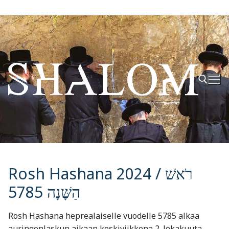
Hyppää
sisältöön
Hae:
Rosh Hashana 2024 / רֹאשׁ
הַשָּׁנָה 5785
Rosh Hashana heprealaiselle vuodelle 5785 alkaa
auringonlaskun aikaan keskiviikkona 2. lokakuuta