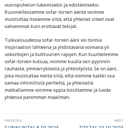
vuoropuhelun tukemiseksi ja edistämiseksi.
Kuunnellessamme sofar-torven ääntä voimme
muistuttaa itseämme siitä, että yhteiset siteet ovat
vahvemmat kuin erottavat tekijät.
Tulevaisuudessa sofar-torven ääni voi toimia
inspiraation lähteenä ja yhdistävänä voimana yli
uskontojen ja kulttuurien rajojen. Kun kuuntelemme
sofar-torven kutsua, voimme kuulla sen pyynnön
rauhasta, ymmärryksestä ja yhteistyöstä. Se on ääni,
joka muistuttaa meitä siitä, että olemme kaikki osa
samaa inhimillistä perhettä, ja yhteisellä
matkallamme voimme oppia toisiltamme ja luoda
yhdessä paremman maailman.
Artikkelien
PREVIOUS
NEXT
Previous
Next
SUNNUNTAI 8.10.2023
TIISTAI 10.10.2023