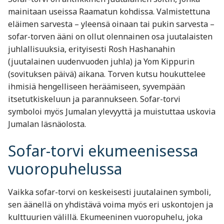
mainitaan useissa Raamatun kohdissa. Valmistettuna
eläimen sarvesta – yleensä oinaan tai pukin sarvesta –
sofar-torven ääni on ollut olennainen osa juutalaisten
juhlallisuuksia, erityisesti Rosh Hashanahin
(juutalainen uudenvuoden juhla) ja Yom Kippurin
(sovituksen päivä) aikana. Torven kutsu houkuttelee
ihmisiä hengelliseen heräämiseen, syvempään
itsetutkiskeluun ja parannukseen. Sofar-torvi
symboloi myös Jumalan ylevyyttä ja muistuttaa uskovia
Jumalan läsnäolosta.
Sofar-torvi ekumeenisessa
vuoropuhelussa
Vaikka sofar-torvi on keskeisesti juutalainen symboli,
sen äänellä on yhdistävä voima myös eri uskontojen ja
kulttuurien välillä. Ekumeeninen vuoropuhelu, joka