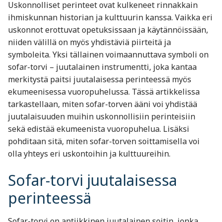
Uskonnolliset perinteet ovat kulkeneet rinnakkain
ihmiskunnan historian ja kulttuurin kanssa. Vaikka eri
uskonnot erottuvat opetuksissaan ja käytännöissään,
niiden välillä on myös yhdistäviä piirteitä ja
symboleita. Yksi tällainen voimaannuttava symboli on
sofar-torvi – juutalainen instrumentti, joka kantaa
merkitystä paitsi juutalaisessa perinteessä myös
ekumeenisessa vuoropuhelussa. Tässä artikkelissa
tarkastellaan, miten sofar-torven ääni voi yhdistää
juutalaisuuden muihin uskonnollisiin perinteisiin
sekä edistää ekumeenista vuoropuhelua. Lisäksi
pohditaan sitä, miten sofar-torven soittamisella voi
olla yhteys eri uskontoihin ja kulttuureihin.
Sofar-torvi juutalaisessa
perinteessä
Sofar-torvi on antiikkinen juutalainen soitin, jonka