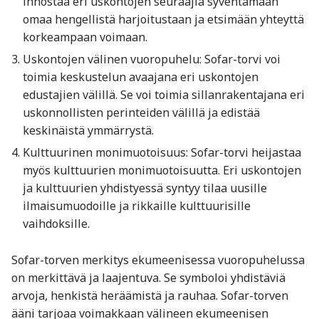
innostaa eri uskontojen seuraajia syventämään
omaa hengellistä harjoitustaan ja etsimään yhteyttä
korkeampaan voimaan.
Uskontojen välinen vuoropuhelu: Sofar-torvi voi
toimia keskustelun avaajana eri uskontojen
edustajien välillä. Se voi toimia sillanrakentajana eri
uskonnollisten perinteiden välillä ja edistää
keskinäistä ymmärrystä.
Kulttuurinen monimuotoisuus: Sofar-torvi heijastaa
myös kulttuurien monimuotoisuutta. Eri uskontojen
ja kulttuurien yhdistyessä syntyy tilaa uusille
ilmaisumuodoille ja rikkaille kulttuurisille
vaihdoksille.
Sofar-torven merkitys ekumeenisessa vuoropuhelussa
on merkittävä ja laajentuva. Se symboloi yhdistäviä
arvoja, henkistä heräämistä ja rauhaa. Sofar-torven
ääni tarjoaa voimakkaan välineen ekumeenisen