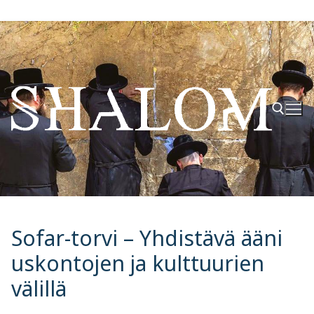
Hyppää
sisältöön
Hae:
Sofar-torvi – Yhdistävä ääni
uskontojen ja kulttuurien
välillä