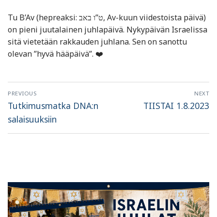
Tu B’Av (hepreaksi: ט”ו באב, Av-kuun viidestoista päivä)
on pieni juutalainen juhlapäivä. Nykypäivän Israelissa
sitä vietetään rakkauden juhlana. Sen on sanottu
olevan ”hyvä hääpäivä”. ❤️
Artikkelien
PREVIOUS
NEXT
selaus
Previous
Next
Tutkimusmatka DNA:n
TIISTAI 1.8.2023
post:
post:
salaisuuksiin