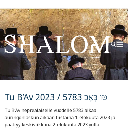
Hyppää
sisältöön
Hae:
Tu B’Av 2023 / טוּ בְּאָב 5783
Tu B’Av heprealaiselle vuodelle 5783 alkaa
auringonlaskun aikaan tiistaina 1. elokuuta 2023 ja
päättyy keskiviikkona 2. elokuuta 2023 yöllä.