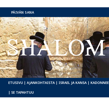
Hyppää
PÄIVÄN SANA
sisältöön
ETUSIVU
| AJANKOHTAISTA
| ISRAEL JA KANSA
| KADONNEE
| SE TAPAHTUU