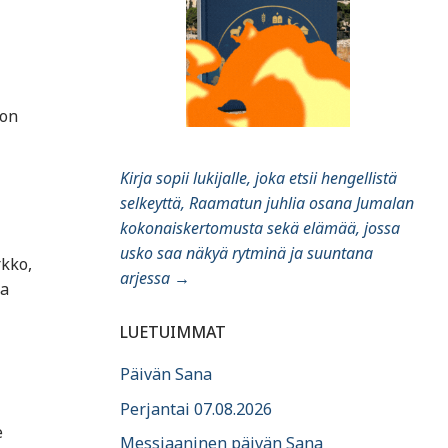
 on
Kirja sopii lukijalle, joka etsii hengellistä
selkeyttä, Raamatun juhlia osana Jumalan
kokonaiskertomusta sekä elämää, jossa
usko saa näkyä rytminä ja suuntana
rkko,
arjessa
→
ja
LUETUIMMAT
Päivän Sana
Perjantai 07.08.2026
e
Messiaaninen päivän Sana