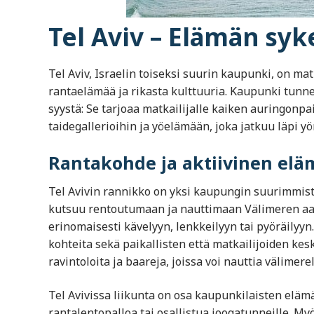
Tel Aviv – Elämän syk
Tel Aviv, Israelin toiseksi suurin kaupunki, on ma
rantaelämää ja rikasta kulttuuria. Kaupunki tunne
syystä: Se tarjoaa matkailijalle kaiken auringonpa
taidegallerioihin ja yöelämään, joka jatkuu läpi yö
Rantakohde ja aktiivinen elä
Tel Avivin rannikko on yksi kaupungin suurimmist
kutsuu rentoutumaan ja nauttimaan Välimeren aal
erinomaisesti kävelyyn, lenkkeilyyn tai pyöräilyy
kohteita sekä paikallisten että matkailijoiden kes
ravintoloita ja baareja, joissa voi nauttia välimerel
Tel Avivissa liikunta on osa kaupunkilaisten eläm
rantalentopalloa tai osallistua joogatunneille. Myö