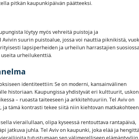
tella pitkän kaupunkipäivän päätteeksi.
upungista löytyy myös vehreitä puistoja ja
Avivin suurin puistoalue, jossa voi nauttia piknikistä, vuo
rityisesti lapsiperheiden ja urheilun harrastajien suosiossa
 useita urheilukenttiä.
unnelma
ksiseen identiteettiin: Se on moderni, kansainvälinen
lle historiaan. Kaupungissa yhdistyvät eri kulttuurit, usko
essa – ruoasta taiteeseen ja arkkitehtuuriin. Tel Aviv on
, ja tämä kontrasti tekee siitä niin kiehtovan matkakohteen
aisella vierailullaan, olipa kyseessä rentouttava rantapäivä,
pi jatkuva juhla. Tel Aviv on kaupunki, joka elää ja hengitt
ierailijoita tutustumaan sen välimerelliseen elämäntyyliin 