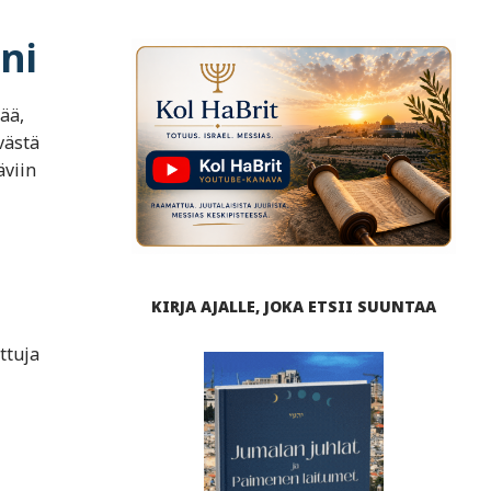
ni
ää,
västä
äviin
KIRJA AJALLE, JOKA ETSII SUUNTAA
ttuja