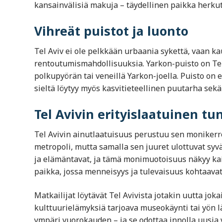
kansainvälisiä makuja – täydellinen paikka herku
Vihreät puistot ja luonto
Tel Aviv ei ole pelkkään urbaania sykettä, vaan ka
rentoutumismahdollisuuksia. Yarkon-puisto on Tel 
polkupyörän tai veneillä Yarkon-joella. Puisto on e
sieltä löytyy myös kasvitieteellinen puutarha sekä
Tel Avivin erityislaatuinen t
Tel Avivin ainutlaatuisuus perustuu sen monikerro
metropoli, mutta samalla sen juuret ulottuvat syvä
ja elämäntavat, ja tämä monimuotoisuus näkyy kaik
paikka, jossa menneisyys ja tulevaisuus kohtaavat
Matkailijat löytävät Tel Avivista jotakin uutta jok
kulttuurielämyksiä tarjoava museokäynti tai yön lä
ympäri vuorokauden – ja se odottaa innolla uusia v