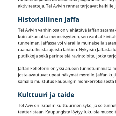
aktiviteetteja. Tel Avivin rannat tarjoavat kaikille
Historiallinen Jaffa
Tel Avivin vanhin osa on viehättävä Jaffan satamak
kuin aikamatka menneisyyteen; sen vanhat kivitalo
tunnelman. Jaffassa voi vierailla muinaisella sata
raamatullisista ajoista lähtien. Nykyisin Jaffasta l
putiikkeja sekä perinteisiä ravintoloita, jotka tar
Jaffan kellotorni on yksi alueen tunnetuimmista m
josta avautuvat upeat näkymät merelle. Jaffan kuj
samalla muistutus kaupungin monikerroksisesta h
Kulttuuri ja taide
Tel Aviv on Israelin kulttuurinen syke, ja se tunne
teatteristaan. Kaupungista löytyy lukuisia museoita