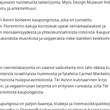
juisesti tunnetuilta taiteilijoilta. Myös Design Museum Ho
ilu ja arkkitehtuuri.
Tel Avivin boheemi kaupunginosa, joka on tunnettu
. Florentinin katuja koristavat upeat seinämaalaukset ja
in moniäänisyydestä ja yhteiskunnallisista ilmiöistä. Kaupu
klassisesta musiikista ja oopperasta indie-bändien keikkoihi
n ravintolatarjonta on saanut vaikutteita niin lähi-idästä k
inteistä israelilaista hummusta ja falafelia Carmel Marketi
monista huippuravintoloista. Tel Avivin kulinaarinen kirjo
, ja vegaaniruoan tarjonta on erityisen runsasta, sillä Tel
isimmistä kaupungeista.
upungissa on paljon baareja, klubeja ja livemusiikkipaikkoj
evardin ja Dizengoff-kadun varrella sijaitsevat baarit tarjo