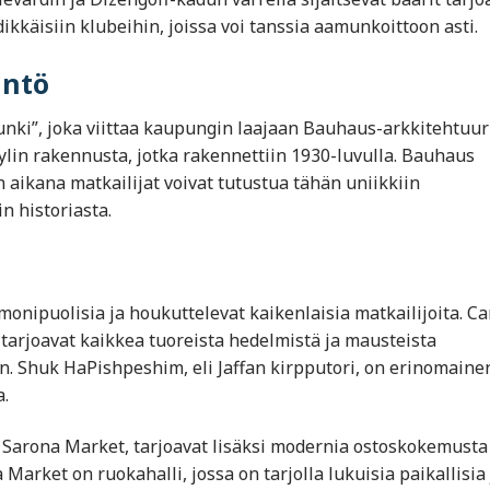
kkäisiin klubeihin, joissa voi tanssia aamunkoittoon asti.
intö
nki”, joka viittaa kaupungin laajaan Bauhaus-arkkitehtuur
lin rakennusta, jotka rakennettiin 1930-luvulla. Bauhaus
n aikana matkailijat voivat tutustua tähän uniikkiin
n historiasta.
monipuolisia ja houkuttelevat kaikenlaisia matkailijoita. C
tarjoavat kaikkea tuoreista hedelmistä ja mausteista
iin. Shuk HaPishpeshim, eli Jaffan kirpputori, on erinomaine
a.
 Sarona Market, tarjoavat lisäksi modernia ostoskokemusta
Market on ruokahalli, jossa on tarjolla lukuisia paikallisia 