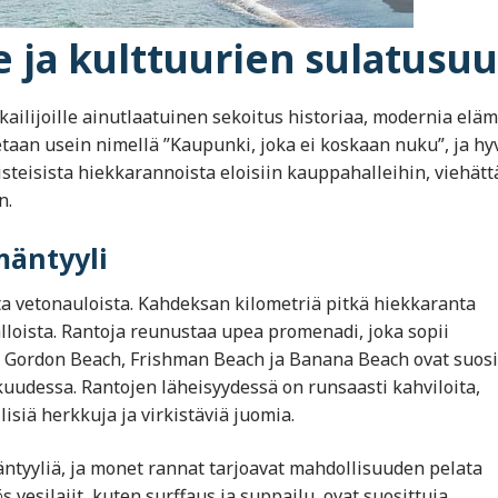
e ja kulttuurien sulatusuu
tkailijoille ainutlaatuinen sekoitus historiaa, modernia eläm
taan usein nimellä ”Kaupunki, joka ei koskaan nuku”, ja hy
isteisista hiekkarannoista eloisiin kauppahalleihin, viehätt
n.
mäntyyli
a vetonauloista. Kahdeksan kilometriä pitkä hiekkaranta
loista. Rantoja reunustaa upea promenadi, joka sopii
n. Gordon Beach, Frishman Beach ja Banana Beach ovat suosi
kuudessa. Rantojen läheisyydessä on runsaasti kahviloita,
lisiä herkkuja ja virkistäviä juomia.
äntyyliä, ja monet rannat tarjoavat mahdollisuuden pelata
s vesilajit, kuten surffaus ja suppailu, ovat suosittuja