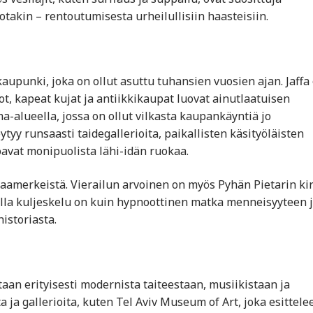
 jotakin – rentoutumisesta urheilullisiin haasteisiin.
aupunki, joka on ollut asuttu tuhansien vuosien ajan. Jaffa
t, kapeat kujat ja antiikkikaupat luovat ainutlaatuisen
ma-alueella, jossa on ollut vilkasta kaupankäyntiä jo
öytyy runsaasti taidegallerioita, paikallisten käsityöläisten
joavat monipuolista lähi-idän ruokaa.
aamerkeistä. Vierailun arvoinen on myös Pyhän Pietarin ki
illa kuljeskelu on kuin hypnoottinen matka menneisyyteen 
istoriasta.
taan erityisesti modernista taiteestaan, musiikistaan ja
 ja gallerioita, kuten Tel Aviv Museum of Art, joka esittele