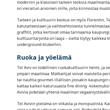
modernin ja klassisen taiteen teoksia maailmanlaa
on vierailun arvoinen niille, joita kiinnostaa muoto
Taiteen ja kulttuurin keskus on myös Florentin, 
katutaiteestaan ja vaihtoehtoisesta tunnelmastaan
graffitit, jotka kertovat omaa tarinaansa kaupung
kulttuuritarjonta on laaja – sieltä löytyy kaikkea 
underground-klubeihin.
Ruoka ja yöelämä
Tel Aviv on todellinen ruokakulttuurin helmi, ja se
ympäri maailmaa. Matkailijat voivat maistella per
tai nauttia gourmet-illallisen jossakin kaupungin 
kattaa kaiken katuruuasta fine dining -kokemuksiin
Avivia pidetään yhtenä maailman vegaaniystäväll
Tel Avivin yöelämä on vilkasta ja monipuolista. Ka
joissa juhlat jatkuvat aamuun asti. Rothschild Boul