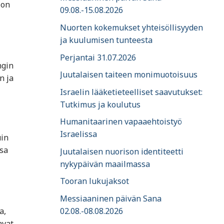
lon
09.08.-15.08.2026
Nuorten kokemukset yhteisöllisyyden
ja kuulumisen tunteesta
Perjantai 31.07.2026
ngin
Juutalaisen taiteen monimuotoisuus
n ja
Israelin lääketieteelliset saavutukset:
Tutkimus ja koulutus
Humanitaarinen vapaaehtoistyö
Israelissa
uin
ssa
Juutalaisen nuorison identiteetti
nykypäivän maailmassa
Tooran lukujaksot
Messiaaninen päivän Sana
02.08.-08.08.2026
a,
avat