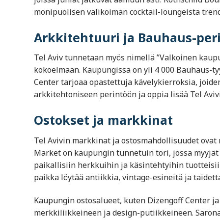
monipuolisen valikoiman cocktail-loungeista trendi
Arkkitehtuuri ja Bauhaus-per
Tel Aviv tunnetaan myös nimellä ”Valkoinen kaupu
kokoelmaan. Kaupungissa on yli 4 000 Bauhaus-tyy
Center tarjoaa opastettuja kävelykierroksia, joide
arkkitehtoniseen perintöön ja oppia lisää Tel Avivi
Ostokset ja markkinat
Tel Avivin markkinat ja ostosmahdollisuudet ovat 
Market on kaupungin tunnetuin tori, jossa myyjät 
paikallisiin herkkuihin ja käsintehtyihin tuotteis
paikka löytää antiikkia, vintage-esineitä ja taidett
Kaupungin ostosalueet, kuten Dizengoff Center ja
merkkiliikkeineen ja design-putiikkeineen. Sarona 