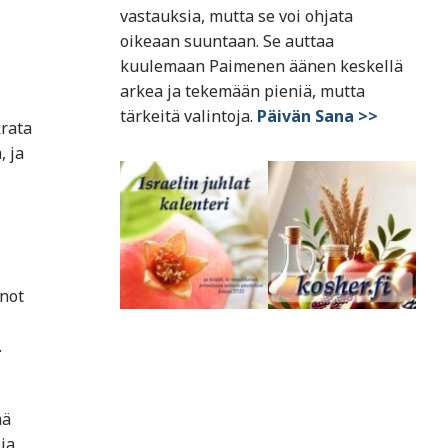
vastauksia, mutta se voi ohjata
oikeaan suuntaan. Se auttaa
kuulemaan Paimenen äänen keskellä
arkea ja tekemään pieniä, mutta
tärkeitä valintoja.
Päivän Sana >>
krata
, ja
nnot
.
ää
ja