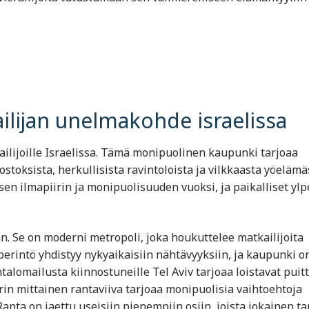
ilijan unelmakohde israelissa
kailijoille Israelissa. Tämä monipuolinen kaupunki tarjoaa
ostoksista, herkullisista ravintoloista ja vilkkaasta yöelämä
en ilmapiirin ja monipuolisuuden vuoksi, ja paikalliset ylp
 Se on moderni metropoli, joka houkuttelee matkailijoita
perintö yhdistyy nykyaikaisiin nähtävyyksiin, ja kaupunki o
talomailusta kiinnostuneille Tel Aviv tarjoaa loistavat puit
trin mittainen rantaviiva tarjoaa monipuolisia vaihtoehtoja
nta on jaettu useisiin pienempiin osiin, joista jokainen ta