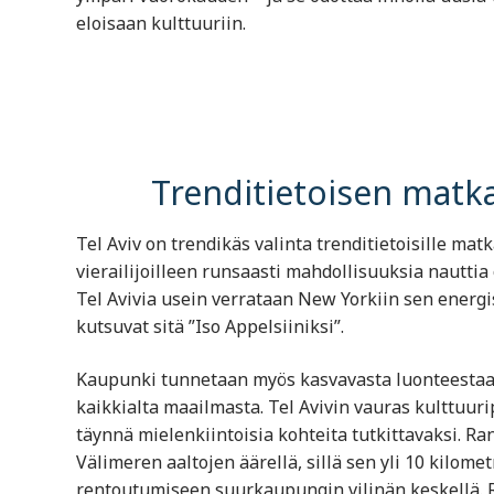
eloisaan kulttuuriin.
Trenditietoisen matka
Tel Aviv on trendikäs valinta trenditietoisille mat
vierailijoilleen runsaasti mahdollisuuksia nauttia 
Tel Avivia usein verrataan New Yorkiin sen energis
kutsuvat sitä ”Iso Appelsiiniksi”.
Kaupunki tunnetaan myös kasvavasta luonteestaan.
kaikkialta maailmasta. Tel Avivin vauras kulttuuri
täynnä mielenkiintoisia kohteita tutkittavaksi. Ran
Välimeren aaltojen äärellä, sillä sen yli 10 kilome
rentoutumiseen suurkaupungin vilinän keskellä. Ra