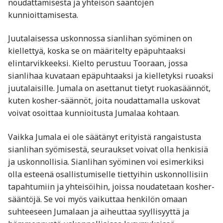
noudattamisesta ja yhteisön sääntöjen
kunnioittamisesta.
Juutalaisessa uskonnossa sianlihan syöminen on
kiellettyä, koska se on määritelty epäpuhtaaksi
elintarvikkeeksi. Kielto perustuu Tooraan, jossa
sianlihaa kuvataan epäpuhtaaksi ja kielletyksi ruoaksi
juutalaisille. Jumala on asettanut tietyt ruokasäännöt,
kuten kosher-säännöt, joita noudattamalla uskovat
voivat osoittaa kunnioitusta Jumalaa kohtaan.
Vaikka Jumala ei ole säätänyt erityistä rangaistusta
sianlihan syömisestä, seuraukset voivat olla henkisiä
ja uskonnollisia. Sianlihan syöminen voi esimerkiksi
olla esteenä osallistumiselle tiettyihin uskonnollisiin
tapahtumiin ja yhteisöihin, joissa noudatetaan kosher-
sääntöjä. Se voi myös vaikuttaa henkilön omaan
suhteeseen Jumalaan ja aiheuttaa syyllisyyttä ja