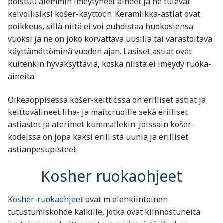
poistuu aiemmin imeytyneet aineet ja ne tulevat
kelvollisiksi košer-käyttöön. Keramiikka-astiat ovat
poikkeus, sillä niitä ei voi puhdistaa huokosiensa
vuoksi ja ne on joko korvattava uusilla tai varastoitava
käyttämättöminä vuoden ajan. Lasiset astiat ovat
kuitenkin hyväksyttäviä, koska niistä ei imeydy ruoka-
aineita.
Oikeaoppisessa košer-keittiössä on erilliset astiat ja
keittovälineet liha- ja maitoruoille sekä erilliset
astiastot ja aterimet kummallekin. Joissain košer-
kodeissa on jopa kaksi erillistä uunia ja erilliset
astianpesupisteet.
Kosher ruokaohjeet
Kosher-ruokaohjeet
ovat mielenkiintoinen
tutustumiskohde kaikille, jotka ovat kiinnostuneita