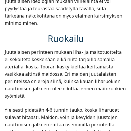
juutalaisen ideologian mukaan villieläintä ei voi
pyydystää ja teurastaa säädetyllä tavalla, sillä
tärkeänä näkökohtana on myös eläimen kärsimyksen
minimoiminen.
Ruokailu
Juutalaisen perinteen mukaan liha- ja maitotuotteita
ei sekoiteta keskenään eikä niitä tarjoilla samalla
aterialla, koska Tooran käsky kieltää keittämästä
vasikkaa äitinsä maidossa. Eri maiden juutalaisten
perinteissä on eroja siinä, kuinka kauan liharuokien
nauttimisen jälkeen tulee odottaa ennen maitoruokien
syömistä.
Yleisesti pidetään 4-6 tunnin tauko, koska liharuoat
sulavat hitaasti. Maidon, voin ja kevyiden juustojen
nauttimisen jälkeen riittää useimmilla perinteillä