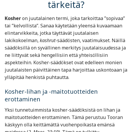
tärkeitä?
Kosher
on juutalainen termi, joka tarkoittaa ”sopivaa”
tai ”kelvollista”. Sanaa käytetään yleensä kuvaamaan
elintarvikkeita, jotka täyttävät juutalaisen
lakikokoelman,
kashrut
-säädösten, vaatimukset. Näillä
säädöksillä on syvällinen merkitys juutalaisuudessa ja
ne liittyvät sekä hengellisiin että yhteisöllisiin
aspekteihin. Kosher-säädökset ovat edelleen monien
juutalaisten päivittäinen tapa harjoittaa uskontoaan ja
ylläpitää henkistä puhtautta.
Kosher-lihan ja -maitotuotteiden
erottaminen
Yksi tunnetuimmista kosher-säädöksistä on lihan ja
maitotuotteiden erottaminen. Tämä perustuu Tooran
käskyyn olla keittämättä vuohenpoikasta emänsä
maidossa (
2. Moos. 23:19
). Tämä on tulkittu