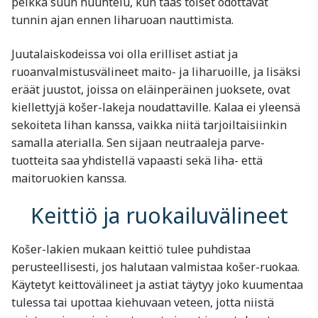
pelkkä suun huuhtelu, kun taas toiset odottavat
tunnin ajan ennen liharuoan nauttimista.
Juutalaiskodeissa voi olla erilliset astiat ja
ruoanvalmistusvälineet maito- ja liharuoille, ja lisäksi
eräät juustot, joissa on eläinperäinen juoksete, ovat
kiellettyjä košer-lakeja noudattaville. Kalaa ei yleensä
sekoiteta lihan kanssa, vaikka niitä tarjoiltaisiinkin
samalla aterialla. Sen sijaan neutraaleja parve-
tuotteita saa yhdistellä vapaasti sekä liha- että
maitoruokien kanssa.
Keittiö ja ruokailuvälineet
Košer-lakien mukaan keittiö tulee puhdistaa
perusteellisesti, jos halutaan valmistaa košer-ruokaa.
Käytetyt keittovälineet ja astiat täytyy joko kuumentaa
tulessa tai upottaa kiehuvaan veteen, jotta niistä