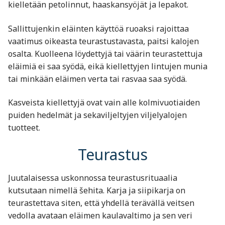
kielletään petolinnut, haaskansyöjät ja lepakot.
Sallittujenkin eläinten käyttöä ruoaksi rajoittaa
vaatimus oikeasta teurastustavasta, paitsi kalojen
osalta. Kuolleena löydettyjä tai väärin teurastettuja
eläimiä ei saa syödä, eikä kiellettyjen lintujen munia
tai minkään eläimen verta tai rasvaa saa syödä.
Kasveista kiellettyjä ovat vain alle kolmivuotiaiden
puiden hedelmät ja sekaviljeltyjen viljelyalojen
tuotteet.
Teurastus
Juutalaisessa uskonnossa teurastusrituaalia
kutsutaan nimellä šehita. Karja ja siipikarja on
teurastettava siten, että yhdellä terävällä veitsen
vedolla avataan eläimen kaulavaltimo ja sen veri