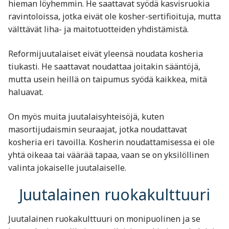
hieman löyhemmin. He saattavat syödä kasvisruokia
ravintoloissa, jotka eivät ole kosher-sertifioituja, mutta
välttävät liha- ja maitotuotteiden yhdistämistä.
Reformijuutalaiset eivät yleensä noudata kosheria
tiukasti. He saattavat noudattaa joitakin sääntöjä,
mutta usein heillä on taipumus syödä kaikkea, mitä
haluavat.
On myös muita juutalaisyhteisöjä, kuten
masortijudaismin seuraajat, jotka noudattavat
kosheria eri tavoilla. Kosherin noudattamisessa ei ole
yhtä oikeaa tai väärää tapaa, vaan se on yksilöllinen
valinta jokaiselle juutalaiselle.
Juutalainen ruokakulttuuri
Juutalainen ruokakulttuuri on monipuolinen ja se