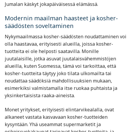
Jumalan käskyt jokapäiväisessä elämässä.
Modernin maailman haasteet ja kosher-
säädösten soveltaminen
Nykymaailmassa kosher-säädösten noudattaminen voi
olla haastavaa, erityisesti alueilla, joissa kosher-
tuotteita ei ole helposti saatavilla. Monille
juutalaisille, jotka asuvat juutalaisvähemmistöjen
alueilla, kuten Suomessa, tämä voi tarkoittaa, että
kosher-tuotteita täytyy joko tilata ulkomailta tai
noudattaa säädöksiä mahdollisuuksien mukaan,
esimerkiksi valmistamalla itse ruokaa puhtaista ja
yksinkertaisista raaka-aineista.
Monet yritykset, erityisesti elintarvikealalla, ovat
alkaneet vastata kasvavaan kosher-tuotteiden
kysyntään. Yhä useammat supermarketit ja
erikoisruokakaupat tarjoavat kosher-tuotteita, ja