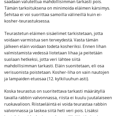
saadaan valutettua mahdollisimman tarkasti pois.
Tämän tarkoituksena on minimoida eläimen kärsimys.
Šehitaa ei voi suorittaa samoilla välineillä kuin ei-
kosher-teurastuksessa.
Teurastetun eläimen sisäelimet tarkistetaan, jotta
voidaan varmistua sen terveydestä. Vasta tämän
jälkeen eläin voidaan todeta kosheriksi. Ennen lihan
valmistamista vedessä liotetaan lihaa ja peitetään
suolaan hetkeksi, jotta veri lähtee siitä
mahdollisimman tarkasti. Eläin suonitetaan, eli osa
verisuonista poistetaan. Kosher-liha on vain nautojen
ja lampaiden etuosaa (12. kylkiluuhun asti).
Koska teurastus on suoritettava tarkasti määrätyllä
tavalla rabbin valvonnassa, riista ei kuulu juutalaiseen
ruokavalioon. Riistaeläintä ei voida teurastaa rabbin
valvonnassa ja laskea siitä heti veri pois. Lisäksi