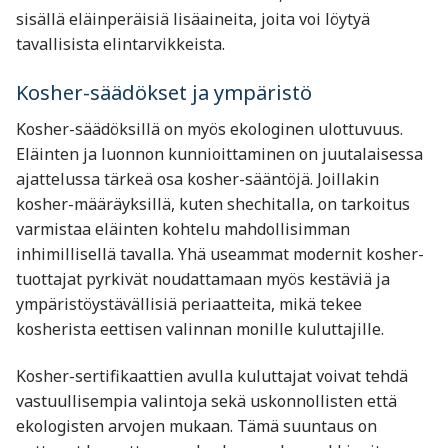
sisällä eläinperäisiä lisäaineita, joita voi löytyä
tavallisista elintarvikkeista.
Kosher-säädökset ja ympäristö
Kosher-säädöksillä on myös ekologinen ulottuvuus.
Eläinten ja luonnon kunnioittaminen on juutalaisessa
ajattelussa tärkeä osa kosher-sääntöjä. Joillakin
kosher-määräyksillä, kuten shechitalla, on tarkoitus
varmistaa eläinten kohtelu mahdollisimman
inhimillisellä tavalla. Yhä useammat modernit kosher-
tuottajat pyrkivät noudattamaan myös kestäviä ja
ympäristöystävällisiä periaatteita, mikä tekee
kosherista eettisen valinnan monille kuluttajille.
Kosher-sertifikaattien avulla kuluttajat voivat tehdä
vastuullisempia valintoja sekä uskonnollisten että
ekologisten arvojen mukaan. Tämä suuntaus on