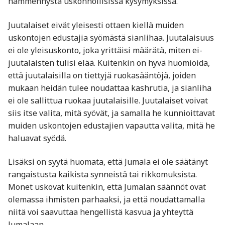
hämmennystä uskonnollisissa kysymyksissä.
Juutalaiset eivät yleisesti ottaen kiellä muiden
uskontojen edustajia syömästä sianlihaa. Juutalaisuus
ei ole yleisuskonto, joka yrittäisi määrätä, miten ei-
juutalaisten tulisi elää. Kuitenkin on hyvä huomioida,
että juutalaisilla on tiettyjä ruokasääntöjä, joiden
mukaan heidän tulee noudattaa kashrutia, ja sianliha
ei ole sallittua ruokaa juutalaisille. Juutalaiset voivat
siis itse valita, mitä syövät, ja samalla he kunnioittavat
muiden uskontojen edustajien vapautta valita, mitä he
haluavat syödä.
Lisäksi on syytä huomata, että Jumala ei ole säätänyt
rangaistusta kaikista synneistä tai rikkomuksista.
Monet uskovat kuitenkin, että Jumalan säännöt ovat
olemassa ihmisten parhaaksi, ja että noudattamalla
niitä voi saavuttaa hengellistä kasvua ja yhteyttä
Jumalaan.