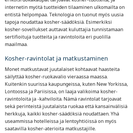
internetin myötä tuotteiden tilaaminen ulkomailta on
entistä helpompaa. Teknologia on tuonut myös uusia
tapoja noudattaa kosher-säädöksiä. Esimerkiksi
kosher-sovellukset auttavat kuluttajia tunnistamaan
sertifioituja tuotteita ja ravintoloita eri puolilla
maailmaa.
Kosher-ravintolat ja matkustaminen
Monet matkustavat juutalaiset kohtaavat haasteita
säilyttää kosher-ruokavalio vieraassa maassa.
Kuitenkin suurissa kaupungeissa, kuten New Yorkissa,
Lontoossa ja Pariisissa, on laaja valikoima kosher-
ravintoloita ja -kahviloita. Nämä ravintolat tarjoavat
sekä perinteistä juutalaista ruokaa että kansainvälisiä
herkkuja, kaikki kosher-säädöksiä noudattaen. Yhä
useammissa hotelleissa ja lentoyhtiöissä on myös
saatavilla kosher-aterioita matkustajille.