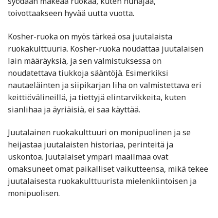
syödään makeaa ruokaa, kuten hunajaa,
toivottaakseen hyvää uutta vuotta.
Kosher-ruoka on myös tärkeä osa juutalaista
ruokakulttuuria. Kosher-ruoka noudattaa juutalaisen
lain määräyksiä, ja sen valmistuksessa on
noudatettava tiukkoja sääntöjä. Esimerkiksi
nautaeläinten ja siipikarjan liha on valmistettava eri
keittiövälineillä, ja tiettyjä elintarvikkeita, kuten
sianlihaa ja äyriäisiä, ei saa käyttää.
Juutalainen ruokakulttuuri on monipuolinen ja se
heijastaa juutalaisten historiaa, perinteitä ja
uskontoa. Juutalaiset ympäri maailmaa ovat
omaksuneet omat paikalliset vaikutteensa, mikä tekee
juutalaisesta ruokakulttuurista mielenkiintoisen ja
monipuolisen.