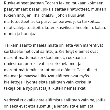
Ruoka-aineet jaetaan Tooran lakien mukaan kolmeen
pääryhmään: basari, joka sisältää lihatuotteet, mukaan
lukien lintujen liha, chalavi, johon kuuluvat
maitotuotteet, sekä parve tai pareve, joka tarkoittaa
neutraaleja tuotteita, kuten kasviksia, hedelmiä, kalaa,
munia ja hunajaa.
Tärkein sääntö maaeläimistä on, että vain märehtivät
sorkkaeläimet ovat sallittuja. Kielletyt eläimet ovat
märehtimättömät sorkkaeläimet, ruokaansa
uudestaan pureksivat ei-sorkkaeläimet ja
märehtimättömät sorkattomat eläimet. Tassulliset
eläimet ja maassa liikkuvat eläimet ovat myös
kiellettyjä. Hyönteisistä sallitaan vain korkeilla
takajaloilla hyppivät lajit, kuten heinäsirkat.
Vedessä ruokailevista eläimistä sallitaan vain ne, joilla
on sekä evät että suomut, ja lentävistä eläimistä