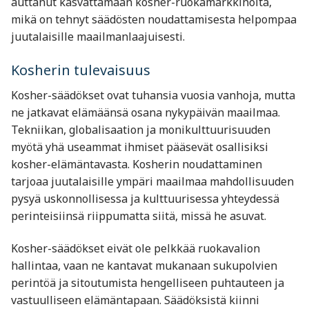
auttanut kasvattamaan kosher-ruokamarkkinoita,
mikä on tehnyt säädösten noudattamisesta helpompaa
juutalaisille maailmanlaajuisesti.
Kosherin tulevaisuus
Kosher-säädökset ovat tuhansia vuosia vanhoja, mutta
ne jatkavat elämäänsä osana nykypäivän maailmaa.
Tekniikan, globalisaation ja monikulttuurisuuden
myötä yhä useammat ihmiset pääsevät osallisiksi
kosher-elämäntavasta. Kosherin noudattaminen
tarjoaa juutalaisille ympäri maailmaa mahdollisuuden
pysyä uskonnollisessa ja kulttuurisessa yhteydessä
perinteisiinsä riippumatta siitä, missä he asuvat.
Kosher-säädökset eivät ole pelkkää ruokavalion
hallintaa, vaan ne kantavat mukanaan sukupolvien
perintöä ja sitoutumista hengelliseen puhtauteen ja
vastuulliseen elämäntapaan. Säädöksistä kiinni