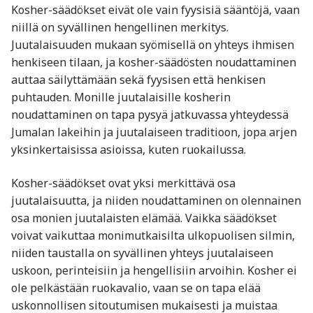
Kosher-säädökset eivät ole vain fyysisiä sääntöjä, vaan
niillä on syvällinen hengellinen merkitys.
Juutalaisuuden mukaan syömisellä on yhteys ihmisen
henkiseen tilaan, ja kosher-säädösten noudattaminen
auttaa säilyttämään sekä fyysisen että henkisen
puhtauden. Monille juutalaisille kosherin
noudattaminen on tapa pysyä jatkuvassa yhteydessä
Jumalan lakeihin ja juutalaiseen traditioon, jopa arjen
yksinkertaisissa asioissa, kuten ruokailussa.
Kosher-säädökset ovat yksi merkittävä osa
juutalaisuutta, ja niiden noudattaminen on olennainen
osa monien juutalaisten elämää. Vaikka säädökset
voivat vaikuttaa monimutkaisilta ulkopuolisen silmin,
niiden taustalla on syvällinen yhteys juutalaiseen
uskoon, perinteisiin ja hengellisiin arvoihin. Kosher ei
ole pelkästään ruokavalio, vaan se on tapa elää
uskonnollisen sitoutumisen mukaisesti ja muistaa