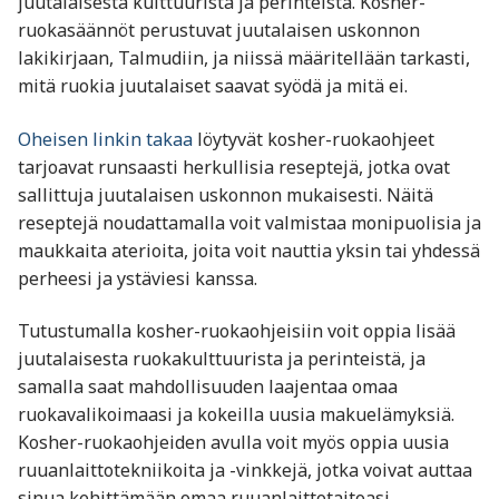
juutalaisesta kulttuurista ja perinteistä. Kosher-
ruokasäännöt perustuvat juutalaisen uskonnon
lakikirjaan, Talmudiin, ja niissä määritellään tarkasti,
mitä ruokia juutalaiset saavat syödä ja mitä ei.
Oheisen linkin takaa
löytyvät kosher-ruokaohjeet
tarjoavat runsaasti herkullisia reseptejä, jotka ovat
sallittuja juutalaisen uskonnon mukaisesti. Näitä
reseptejä noudattamalla voit valmistaa monipuolisia ja
maukkaita aterioita, joita voit nauttia yksin tai yhdessä
perheesi ja ystäviesi kanssa.
Tutustumalla kosher-ruokaohjeisiin voit oppia lisää
juutalaisesta ruokakulttuurista ja perinteistä, ja
samalla saat mahdollisuuden laajentaa omaa
ruokavalikoimaasi ja kokeilla uusia makuelämyksiä.
Kosher-ruokaohjeiden avulla voit myös oppia uusia
ruuanlaittotekniikoita ja -vinkkejä, jotka voivat auttaa
sinua kehittämään omaa ruuanlaittotaitoasi.