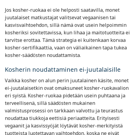
Jos kosher-ruokaa ei ole helposti saatavilla, monet
juutalaiset matkustajat valitsevat vegaanisen tai
kasvisvaihtoehdon, sillä nämä ovat usein helpoimmin
kosheriksi sovitettavissa, kun lihaa ja maitotuotteita ei
tarvitse erottaa. Tämä strategia ei kuitenkaan korvaa
kosher-sertifikaattia, vaan on väliaikainen tapa tukea
kosher-säädösten noudattamista.
Kosherin noudattaminen ei-juutalaisille
Vaikka kosher on alun perin juutalainen käsite, monet
ei-juutalaisetkin ovat omaksuneet kosher-ruokavalion
eri syistä. Kosher-ruokaa pidetään usein puhtaana ja
terveellisenä, sillä säädösten mukainen
valmistusprosessi on tarkkaan valvottu ja teurastus
noudattaa tiukkoja eettisiä periaatteita. Erityisesti
vegaanit ja kasvissyöjät löytävät kosher-merkityistä
tuotteista luotettavan vaihtoehdon, koska ne eivät