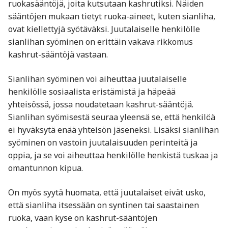
ruokasääntöjä, joita kutsutaan kashrutiksi. Näiden
sääntöjen mukaan tietyt ruoka-aineet, kuten sianliha,
ovat kiellettyjä syötäväksi. Juutalaiselle henkilölle
sianlihan syöminen on erittäin vakava rikkomus
kashrut-sääntöjä vastaan.
Sianlihan syöminen voi aiheuttaa juutalaiselle
henkilölle sosiaalista eristämistä ja häpeää
yhteisössä, jossa noudatetaan kashrut-sääntöjä.
Sianlihan syömisestä seuraa yleensä se, että henkilöä
ei hyväksytä enää yhteisön jäseneksi. Lisäksi sianlihan
syöminen on vastoin juutalaisuuden perinteitä ja
oppia, ja se voi aiheuttaa henkilölle henkistä tuskaa ja
omantunnon kipua.
On myös syytä huomata, että juutalaiset eivät usko,
että sianliha itsessään on syntinen tai saastainen
ruoka, vaan kyse on kashrut-sääntöjen