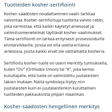
Tuotteiden kosher-sertifiointi
Kosher-säädösten noudattaminen vaatii tarkkaa
valvontaa. Kosher-sertifioituja tuotteita valvoo rabbi,
joka varmistaa, että kaikki käytetyt ainesosat ja
valmistusmenetelmät täyttävät kosher-vaatimukset.
Tämä sertifiointi on tärkeä erityisesti prosessoiduille
elintarvikkeille, joissa voi olla useita erilaisia
ainesosia, joista kaikki eivät ole välttämättä kosheria.
Sertifioitu kosher-tuote on usein merkitty tunnuksella,
kuten ”OU” (Orthodox Union) tai ”K”, joka kertoo
kuluttajalle, että tuote on valmistettu juutalaisten
lakien mukaan. Näitä symboleja löytyy niin
juutalaisten kuin ei-juutalaistenkin kuluttamien
tuotteiden pakkauksista ympäri maailman.
Kosher-säädösten hengellinen merkitys