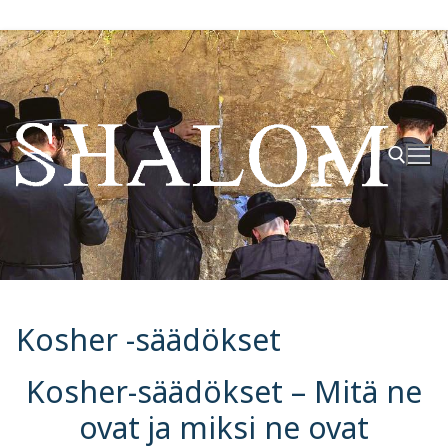
Hyppää
sisältöön
Hae:
Kosher -säädökset
Kosher-säädökset – Mitä ne
ovat ja miksi ne ovat