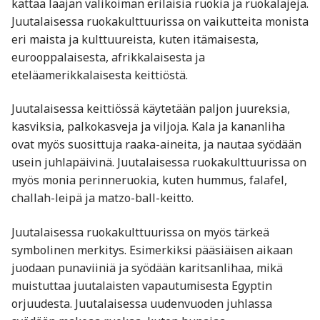
kattaa laajan valikoiman erilaisia ruokia ja ruokalajeja.
Juutalaisessa ruokakulttuurissa on vaikutteita monista
eri maista ja kulttuureista, kuten itämaisesta,
eurooppalaisesta, afrikkalaisesta ja
eteläamerikkalaisesta keittiöstä.
Juutalaisessa keittiössä käytetään paljon juureksia,
kasviksia, palkokasveja ja viljoja. Kala ja kananliha
ovat myös suosittuja raaka-aineita, ja nautaa syödään
usein juhlapäivinä. Juutalaisessa ruokakulttuurissa on
myös monia perinneruokia, kuten hummus, falafel,
challah-leipä ja matzo-ball-keitto.
Juutalaisessa ruokakulttuurissa on myös tärkeä
symbolinen merkitys. Esimerkiksi pääsiäisen aikaan
juodaan punaviiniä ja syödään karitsanlihaa, mikä
muistuttaa juutalaisten vapautumisesta Egyptin
orjuudesta. Juutalaisessa uudenvuoden juhlassa