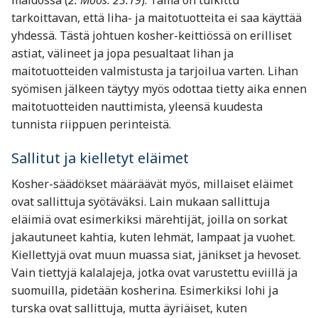
tarkoittavan, että liha- ja maitotuotteita ei saa käyttää
yhdessä. Tästä johtuen kosher-keittiössä on erilliset
astiat, välineet ja jopa pesualtaat lihan ja
maitotuotteiden valmistusta ja tarjoilua varten. Lihan
syömisen jälkeen täytyy myös odottaa tietty aika ennen
maitotuotteiden nauttimista, yleensä kuudesta
tunnista riippuen perinteistä.
Sallitut ja kielletyt eläimet
Kosher-säädökset määräävät myös, millaiset eläimet
ovat sallittuja syötäväksi. Lain mukaan sallittuja
eläimiä ovat esimerkiksi märehtijät, joilla on sorkat
jakautuneet kahtia, kuten lehmät, lampaat ja vuohet.
Kiellettyjä ovat muun muassa siat, jänikset ja hevoset.
Vain tiettyjä kalalajeja, jotka ovat varustettu eviillä ja
suomuilla, pidetään kosherina. Esimerkiksi lohi ja
turska ovat sallittuja, mutta äyriäiset, kuten