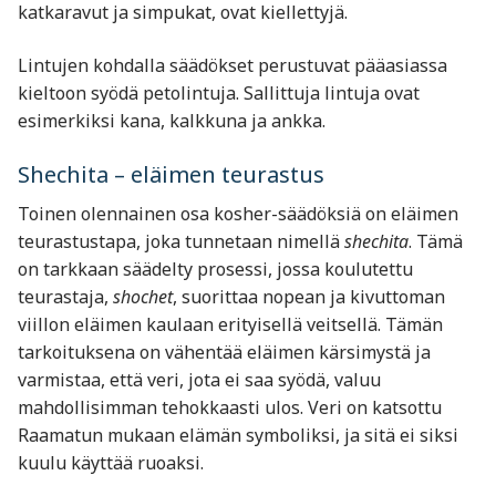
katkaravut ja simpukat, ovat kiellettyjä.
Lintujen kohdalla säädökset perustuvat pääasiassa
kieltoon syödä petolintuja. Sallittuja lintuja ovat
esimerkiksi kana, kalkkuna ja ankka.
Shechita – eläimen teurastus
Toinen olennainen osa kosher-säädöksiä on eläimen
teurastustapa, joka tunnetaan nimellä
shechita
. Tämä
on tarkkaan säädelty prosessi, jossa koulutettu
teurastaja,
shochet
, suorittaa nopean ja kivuttoman
viillon eläimen kaulaan erityisellä veitsellä. Tämän
tarkoituksena on vähentää eläimen kärsimystä ja
varmistaa, että veri, jota ei saa syödä, valuu
mahdollisimman tehokkaasti ulos. Veri on katsottu
Raamatun mukaan elämän symboliksi, ja sitä ei siksi
kuulu käyttää ruoaksi.