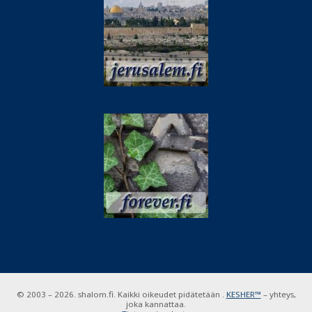
© 2003 – 2026. shalom.fi. Kaikki oikeudet pidätetään .
KESHER™
– yhteys,
joka kannattaa.