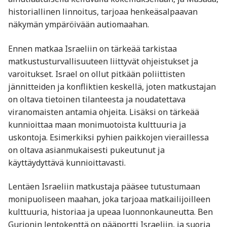
historiallinen linnoitus, tarjoaa henkeäsalpaavan
näkymän ympäröivään autiomaahan.
Ennen matkaa Israeliin on tärkeää tarkistaa
matkustusturvallisuuteen liittyvät ohjeistukset ja
varoitukset. Israel on ollut pitkään poliittisten
jännitteiden ja konfliktien keskellä, joten matkustajan
on oltava tietoinen tilanteesta ja noudatettava
viranomaisten antamia ohjeita. Lisäksi on tärkeää
kunnioittaa maan monimuotoista kulttuuria ja
uskontoja. Esimerkiksi pyhien paikkojen vieraillessa
on oltava asianmukaisesti pukeutunut ja
käyttäydyttävä kunnioittavasti.
Lentäen Israeliin matkustaja pääsee tutustumaan
monipuoliseen maahan, joka tarjoaa matkailijoilleen
kulttuuria, historiaa ja upeaa luonnonkauneutta. Ben
Gurionin lentokenttä on pääportti Israeliin, ja suoria