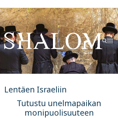
Hyppää
sisältöön
Hae:
Lentäen Israeliin
Tutustu unelmapaikan
monipuolisuuteen