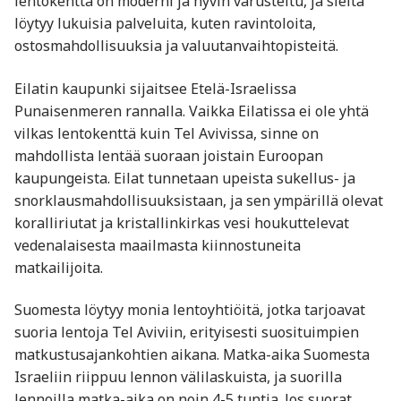
lentokenttä on moderni ja hyvin varusteltu, ja sieltä
löytyy lukuisia palveluita, kuten ravintoloita,
ostosmahdollisuuksia ja valuutanvaihtopisteitä.
Eilatin kaupunki sijaitsee Etelä-Israelissa
Punaisenmeren rannalla. Vaikka Eilatissa ei ole yhtä
vilkas lentokenttä kuin Tel Avivissa, sinne on
mahdollista lentää suoraan joistain Euroopan
kaupungeista. Eilat tunnetaan upeista sukellus- ja
snorklausmahdollisuuksistaan, ja sen ympärillä olevat
koralliriutat ja kristallinkirkas vesi houkuttelevat
vedenalaisesta maailmasta kiinnostuneita
matkailijoita.
Suomesta löytyy monia lentoyhtiöitä, jotka tarjoavat
suoria lentoja Tel Aviviin, erityisesti suosituimpien
matkustusajankohtien aikana. Matka-aika Suomesta
Israeliin riippuu lennon välilaskuista, ja suorilla
lennoilla matka-aika on noin 4-5 tuntia. Jos suorat