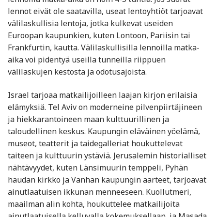
lennot eivät ole saatavilla, useat lentoyhtiöt tarjoavat
välilaskullisia lentoja, jotka kulkevat useiden
Euroopan kaupunkien, kuten Lontoon, Pariisin tai
Frankfurtin, kautta. Välilaskullisilla lennoilla matka-
aika voi pidentyä useilla tunneilla riippuen
välilaskujen kestosta ja odotusajoista.
Israel tarjoaa matkailijoilleen laajan kirjon erilaisia
elämyksiä. Tel Aviv on moderneine pilvenpiirtäjineen
ja hiekkarantoineen maan kulttuurillinen ja
taloudellinen keskus. Kaupungin eläväinen yöelämä,
museot, teatterit ja taidegalleriat houkuttelevat
taiteen ja kulttuurin ystäviä. Jerusalemin historialliset
nähtävyydet, kuten Länsimuurin temppeli, Pyhän
haudan kirkko ja Vanhan kaupungin aarteet, tarjoavat
ainutlaatuisen ikkunan menneeseen. Kuollutmeri,
maailman alin kohta, houkuttelee matkailijoita
ainutlaatuisella kelluvalla kokemuksellaan, ja Masada,