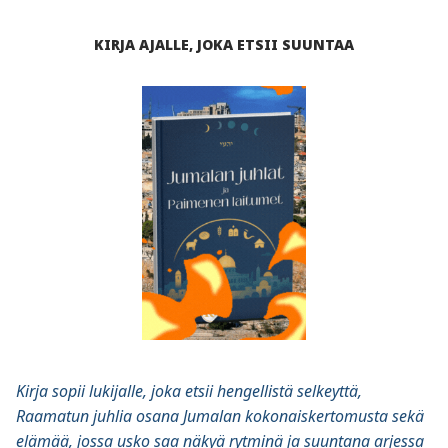
KIRJA AJALLE, JOKA ETSII SUUNTAA
Kirja sopii lukijalle, joka etsii hengellistä selkeyttä,
Raamatun juhlia osana Jumalan kokonaiskertomusta sekä
elämää, jossa usko saa näkyä rytminä ja suuntana arjessa