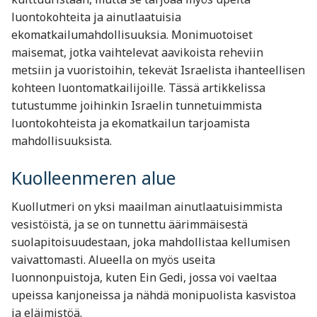
luontokohteita ja ainutlaatuisia
ekomatkailumahdollisuuksia. Monimuotoiset
maisemat, jotka vaihtelevat aavikoista reheviin
metsiin ja vuoristoihin, tekevät Israelista ihanteellisen
kohteen luontomatkailijoille. Tässä artikkelissa
tutustumme joihinkin Israelin tunnetuimmista
luontokohteista ja ekomatkailun tarjoamista
mahdollisuuksista.
Kuolleenmeren alue
Kuollutmeri on yksi maailman ainutlaatuisimmista
vesistöistä, ja se on tunnettu äärimmäisestä
suolapitoisuudestaan, joka mahdollistaa kellumisen
vaivattomasti. Alueella on myös useita
luonnonpuistoja, kuten Ein Gedi, jossa voi vaeltaa
upeissa kanjoneissa ja nähdä monipuolista kasvistoa
ja eläimistöä.