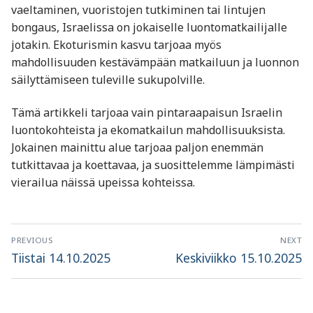
vaeltaminen, vuoristojen tutkiminen tai lintujen
bongaus, Israelissa on jokaiselle luontomatkailijalle
jotakin. Ekoturismin kasvu tarjoaa myös
mahdollisuuden kestävämpään matkailuun ja luonnon
säilyttämiseen tuleville sukupolville.
Tämä artikkeli tarjoaa vain pintaraapaisun Israelin
luontokohteista ja ekomatkailun mahdollisuuksista.
Jokainen mainittu alue tarjoaa paljon enemmän
tutkittavaa ja koettavaa, ja suosittelemme lämpimästi
vierailua näissä upeissa kohteissa.
Artikkelien
PREVIOUS
NEXT
selaus
Previous
Next
Tiistai 14.10.2025
Keskiviikko 15.10.2025
post:
post: