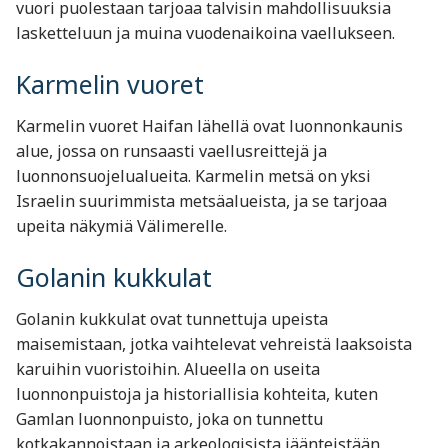
vuori puolestaan tarjoaa talvisin mahdollisuuksia
lasketteluun ja muina vuodenaikoina vaellukseen.
Karmelin vuoret
Karmelin vuoret Haifan lähellä ovat luonnonkaunis
alue, jossa on runsaasti vaellusreittejä ja
luonnonsuojelualueita. Karmelin metsä on yksi
Israelin suurimmista metsäalueista, ja se tarjoaa
upeita näkymiä Välimerelle.
Golanin kukkulat
Golanin kukkulat ovat tunnettuja upeista
maisemistaan, jotka vaihtelevat vehreistä laaksoista
karuihin vuoristoihin. Alueella on useita
luonnonpuistoja ja historiallisia kohteita, kuten
Gamlan luonnonpuisto, joka on tunnettu
kotkakannoistaan ja arkeologisista jäänteistään.