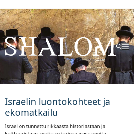
Hyppää
sisältöön
Hae:
Israelin luontokohteet ja
ekomatkailu
Israel on tunnettu rikkaasta historiastaan ja
kulttuuristaan, mutta se tarjoaa myös upeita