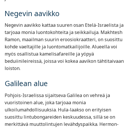
Negevin aavikko
Negevin aavikko kattaa suuren osan Etelä-Israelista ja
tarjoaa monia luontokohteita ja seikkailuja. Makhtesh
Ramon, maailman suurin eroosiokraatteri, on suosittu
kohde vaeltajille ja luontomatkailijoille. Alueella voi
myös osallistua kamelisafareille ja yöpyä
beduiinileireissä, joissa voi kokea aavikon tähtitaivaan
loiston.
Galilean alue
Pohjois-Israelissa sijaitseva Galilea on vehreä ja
vuoristoinen alue, joka tarjoaa monia
ulkoilumahdollisuuksia. Hula-laakso on erityisen
suosittu lintubongareiden keskuudessa, sillä se on
merkittävä muuttolintujen levähdyspaikka. Hermon-