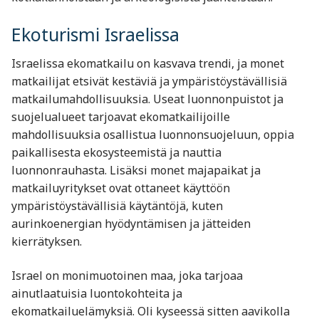
Ekoturismi Israelissa
Israelissa ekomatkailu on kasvava trendi, ja monet
matkailijat etsivät kestäviä ja ympäristöystävällisiä
matkailumahdollisuuksia. Useat luonnonpuistot ja
suojelualueet tarjoavat ekomatkailijoille
mahdollisuuksia osallistua luonnonsuojeluun, oppia
paikallisesta ekosysteemistä ja nauttia
luonnonrauhasta. Lisäksi monet majapaikat ja
matkailuyritykset ovat ottaneet käyttöön
ympäristöystävällisiä käytäntöjä, kuten
aurinkoenergian hyödyntämisen ja jätteiden
kierrätyksen.
Israel on monimuotoinen maa, joka tarjoaa
ainutlaatuisia luontokohteita ja
ekomatkailuelämyksiä. Oli kyseessä sitten aavikolla