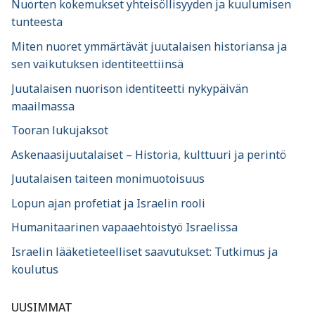
Nuorten kokemukset yhteisöllisyyden ja kuulumisen
tunteesta
Miten nuoret ymmärtävät juutalaisen historiansa ja
sen vaikutuksen identiteettiinsä
Juutalaisen nuorison identiteetti nykypäivän
maailmassa
Tooran lukujaksot
Askenaasijuutalaiset – Historia, kulttuuri ja perintö
Juutalaisen taiteen monimuotoisuus
Lopun ajan profetiat ja Israelin rooli
Humanitaarinen vapaaehtoistyö Israelissa
Israelin lääketieteelliset saavutukset: Tutkimus ja
koulutus
UUSIMMAT