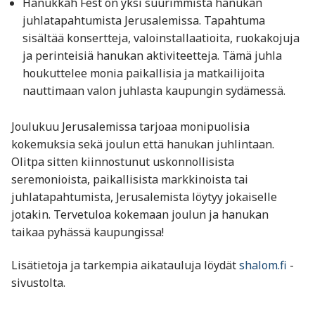
Hanukkah Fest on yksi suurimmista hanukan
juhlatapahtumista Jerusalemissa. Tapahtuma
sisältää konsertteja, valoinstallaatioita, ruokakojuja
ja perinteisiä hanukan aktiviteetteja. Tämä juhla
houkuttelee monia paikallisia ja matkailijoita
nauttimaan valon juhlasta kaupungin sydämessä.
Joulukuu Jerusalemissa tarjoaa monipuolisia
kokemuksia sekä joulun että hanukan juhlintaan.
Olitpa sitten kiinnostunut uskonnollisista
seremonioista, paikallisista markkinoista tai
juhlatapahtumista, Jerusalemista löytyy jokaiselle
jotakin. Tervetuloa kokemaan joulun ja hanukan
taikaa pyhässä kaupungissa!
Lisätietoja ja tarkempia aikatauluja löydät
shalom.fi
-
sivustolta.