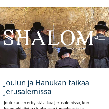
Hyppää
sisältöön
Hae:
Joulun ja Hanukan taikaa
Jerusalemissa
Joulukuu on erityistä aikaa Jerusalemissa, kun
kaupunki täyttyy juhlavasta tunnelmasta ja