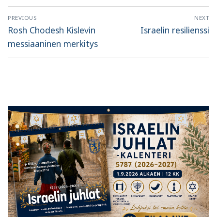
Artikkelien
PREVIOUS
NEXT
selaus
Previous
Next
Rosh Chodesh Kislevin
Israelin resilienssi
post:
post:
messiaaninen merkitys