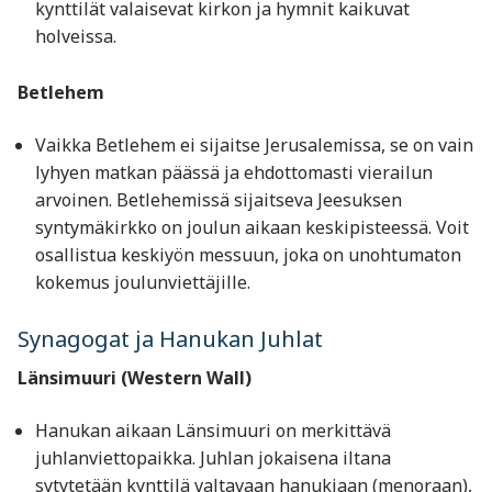
kynttilät valaisevat kirkon ja hymnit kaikuvat
holveissa.
Betlehem
Vaikka Betlehem ei sijaitse Jerusalemissa, se on vain
lyhyen matkan päässä ja ehdottomasti vierailun
arvoinen. Betlehemissä sijaitseva Jeesuksen
syntymäkirkko on joulun aikaan keskipisteessä. Voit
osallistua keskiyön messuun, joka on unohtumaton
kokemus joulunviettäjille.
Synagogat ja Hanukan Juhlat
Länsimuuri (Western Wall)
Hanukan aikaan Länsimuuri on merkittävä
juhlanviettopaikka. Juhlan jokaisena iltana
sytytetään kynttilä valtavaan hanukiaan (menoraan),