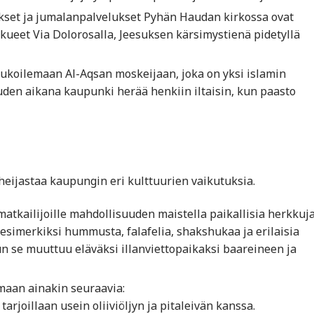
lukset ja jumalanpalvelukset Pyhän Haudan kirkossa ovat
kueet Via Dolorosalla, Jeesuksen kärsimystienä pidetyllä
rukoilemaan Al-Aqsan moskeijaan, joka on yksi islamin
en aikana kaupunki herää henkiin iltaisin, kun paasto
eijastaa kaupungin eri kulttuurien vaikutuksia.
 matkailijoille mahdollisuuden maistella paikallisia herkkuja
a esimerkiksi hummusta, falafelia, shakshukaa ja erilaisia
un se muuttuu eläväksi illanviettopaikaksi baareineen ja
maan ainakin seuraavia:
arjoillaan usein oliiviöljyn ja pitaleivän kanssa.