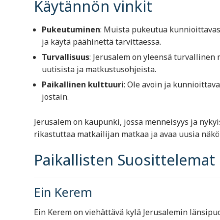
Käytännön vinkit
Pukeutuminen
: Muista pukeutua kunnioittavasti
ja käytä päähinettä tarvittaessa.
Turvallisuus
: Jerusalem on yleensä turvallinen 
uutisista ja matkustusohjeista.
Paikallinen kulttuuri
: Ole avoin ja kunnioittav
jostain.
Jerusalem on kaupunki, jossa menneisyys ja nykyi
rikastuttaa matkailijan matkaa ja avaa uusia näk
Paikallisten Suosittelemat 
Ein Kerem
Ein Kerem on viehättävä kylä Jerusalemin länsipuol