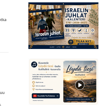
otka
tuu
.