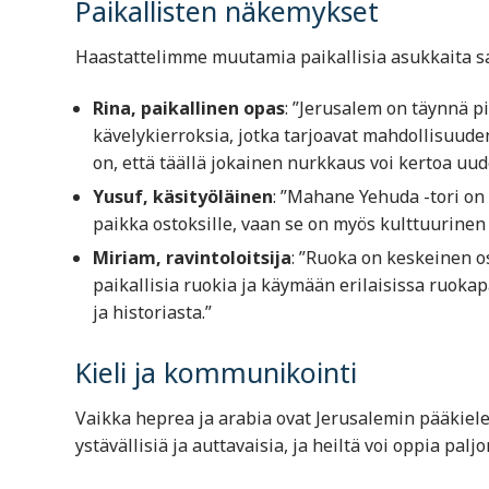
Paikallisten näkemykset
Haastattelimme muutamia paikallisia asukkaita 
Rina, paikallinen opas
: ”Jerusalem on täynnä pi
kävelykierroksia, jotka tarjoavat mahdollisuuden
on, että täällä jokainen nurkkaus voi kertoa uud
Yusuf, käsityöläinen
: ”Mahane Yehuda -tori on 
paikka ostoksille, vaan se on myös kulttuurinen 
Miriam, ravintoloitsija
: ”Ruoka on keskeinen 
paikallisia ruokia ja käymään erilaisissa ruok
ja historiasta.”
Kieli ja kommunikointi
Vaikka heprea ja arabia ovat Jerusalemin pääkielet
ystävällisiä ja auttavaisia, ja heiltä voi oppia pal