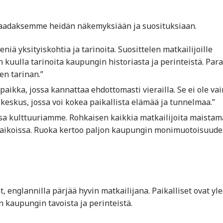
saadaksemme heidän näkemyksiään ja suosituksiaan.
eniä yksityiskohtia ja tarinoita. Suosittelen matkailijoille
 kuulla tarinoita kaupungin historiasta ja perinteistä. Para
en tarinan.”
paikka, jossa kannattaa ehdottomasti vierailla. Se ei ole vai
keskus, jossa voi kokea paikallista elämää ja tunnelmaa.”
osa kulttuuriamme. Rohkaisen kaikkia matkailijoita maista
apaikoissa. Ruoka kertoo paljon kaupungin monimuotoisuude
, englannilla pärjää hyvin matkailijana. Paikalliset ovat yl
jon kaupungin tavoista ja perinteistä.