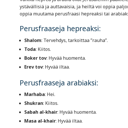
ystävällisiä ja auttavaisia, ja heiltä voi oppia pal
oppia muutama perusfraasi hepreaksi tai arabiaks
Perusfraaseja hepreaksi:
Shalom
: Tervehdys, tarkoittaa ”rauha”.
Toda
: Kiitos.
Boker tov
: Hyvää huomenta.
Erev tov
: Hyvää iltaa.
Perusfraaseja arabiaksi:
Marhaba
: Hei.
Shukran
: Kiitos.
Sabah al-khair
: Hyvää huomenta.
Masa al-khair
: Hyvää iltaa.