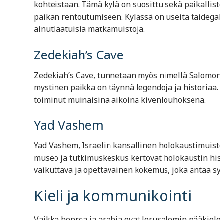
kohteistaan. Tämä kylä on suosittu sekä paikallist
paikan rentoutumiseen. Kylässä on useita taidegalle
ainutlaatuisia matkamuistoja.
Zedekiah’s Cave
Zedekiah’s Cave, tunnetaan myös nimellä Salomon
mystinen paikka on täynnä legendoja ja historiaa. 
toiminut muinaisina aikoina kivenlouhoksena.
Yad Vashem
Yad Vashem, Israelin kansallinen holokaustimuist
museo ja tutkimuskeskus kertovat holokaustin hist
vaikuttava ja opettavainen kokemus, joka antaa s
Kieli ja kommunikointi
Vaikka heprea ja arabia ovat Jerusalemin pääkielet