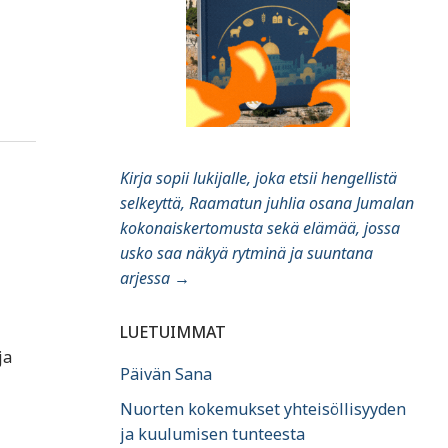
Kirja sopii lukijalle, joka etsii hengellistä
selkeyttä, Raamatun juhlia osana Jumalan
kokonaiskertomusta sekä elämää, jossa
usko saa näkyä rytminä ja suuntana
arjessa
→
LUETUIMMAT
ja
Päivän Sana
Nuorten kokemukset yhteisöllisyyden
ja kuulumisen tunteesta