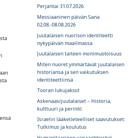
Perjantai 31.07.2026
Messiaaninen päivän Sana
02.08.-08.08.2026
Juutalaisen nuorison identiteetti
sta
nykypäivän maailmassa
Juutalaisen taiteen monimuotoisuus
n
Miten nuoret ymmärtävät juutalaisen
historiansa ja sen vaikutuksen
maan
identiteettiinsä
sta
Tooran lukujaksot
Askenaasijuutalaiset – Historia,
kulttuuri ja perintö
eensä
Israelin lääketieteelliset saavutukset:
Tutkimus ja koulutus
Humanitaarinen vapaaehtoistyö