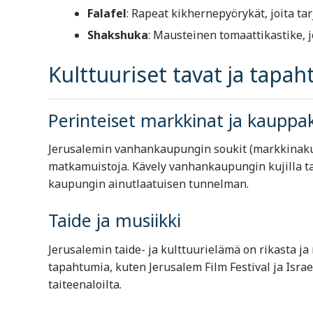
Falafel
: Rapeat kikhernepyörykät, joita tar
Shakshuka
: Mausteinen tomaattikastike,
Kulttuuriset tavat ja tapa
Perinteiset markkinat ja kauppa
Jerusalemin vanhankaupungin soukit (markkinakuja
matkamuistoja. Kävely vanhankaupungin kujilla t
kaupungin ainutlaatuisen tunnelman.
Taide ja musiikki
Jerusalemin taide- ja kulttuurielämä on rikasta ja
tapahtumia, kuten Jerusalem Film Festival ja Israel 
taiteenaloilta.