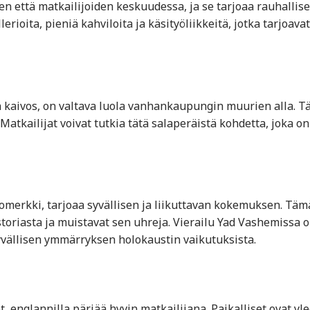
en että matkailijoiden keskuudessa, ja se tarjoaa rauhallis
rioita, pieniä kahviloita ja käsityöliikkeitä, jotka tarjoavat
 kaivos, on valtava luola vanhankaupungin muurien alla. 
Matkailijat voivat tutkia tätä salaperäistä kohdetta, joka on
omerkki, tarjoaa syvällisen ja liikuttavan kokemuksen. Täm
oriasta ja muistavat sen uhreja. Vierailu Yad Vashemissa 
yvällisen ymmärryksen holokaustin vaikutuksista.
, englannilla pärjää hyvin matkailijana. Paikalliset ovat yl