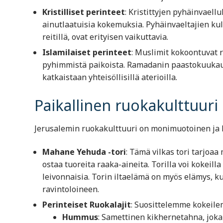
Kristilliset perinteet
: Kristittyjen pyhäinvael
ainutlaatuisia kokemuksia. Pyhäinvaeltajien kul
reitillä, ovat erityisen vaikuttavia.
Islamilaiset perinteet
: Muslimit kokoontuvat 
pyhimmistä paikoista. Ramadanin paastokuukaud
katkaistaan yhteisöllisillä aterioilla.
Paikallinen ruokakulttuuri
Jerusalemin ruokakulttuuri on monimuotoinen ja h
Mahane Yehuda -tori
: Tämä vilkas tori tarjoaa
ostaa tuoreita raaka-aineita. Torilla voi kokeill
leivonnaisia. Torin iltaelämä on myös elämys, k
ravintoloineen.
Perinteiset Ruokalajit
: Suosittelemme kokeile
Hummus
: Samettinen kikhernetahna, joka t