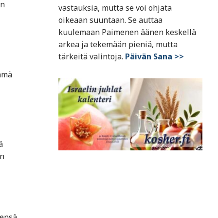
en
vastauksia, mutta se voi ohjata
oikeaan suuntaan. Se auttaa
kuulemaan Paimenen äänen keskellä
arkea ja tekemään pieniä, mutta
tärkeitä valintoja.
Päivän Sana >>
Tämä
ä
on
eensä