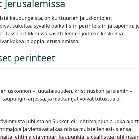
t: Jerusalemissa
stä kaupungeista, on kulttuurien ja uskontojen
vat sukeltaa syvälle paikallisiin perinteisiin ja tapoihin, j
toa. Tässä artikkelissa käsittelemme joitakin keskeisiä
oivat kokea ja oppia Jerusalemissa.
iset perinteet
n uskonnon – juutalaisuuden, kristinuskon ja islamin –
upungin arjessa, ja matkailijat voivat tutustua eri
tävimmistä juhlista on Sukkot, eli lehtimajajuhla, joka ajoit
timajoja ja viettävät aikaa niissä muistellen esi-isiensä
näitä lehtimajoja ympäri kaupunkia ja osallistua juhlintaan