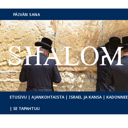
Hyppää
PÄIVÄN SANA
sisältöön
ETUSIVU
| AJANKOHTAISTA
| ISRAEL JA KANSA
| KADONNEE
| SE TAPAHTUU