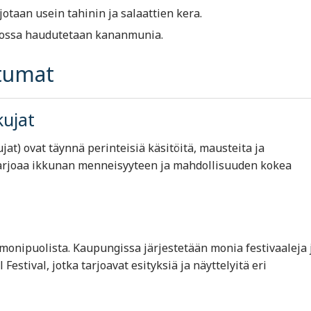
jotaan usein tahinin ja salaattien kera.
 jossa haudutetaan kananmunia.
htumat
kujat
t) ovat täynnä perinteisiä käsitöitä, mausteita ja
arjoaa ikkunan menneisyyteen ja mahdollisuuden kokea
 monipuolista. Kaupungissa järjestetään monia festivaaleja 
Festival, jotka tarjoavat esityksiä ja näyttelyitä eri