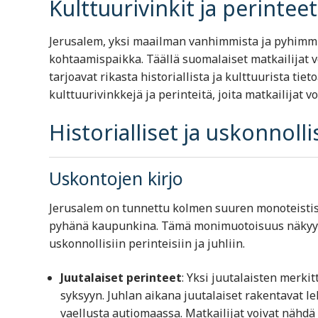
Kulttuurivinkit ja perintee
Jerusalem, yksi maailman vanhimmista ja pyhimmi
kohtaamispaikka. Täällä suomalaiset matkailijat voi
tarjoavat rikasta historiallista ja kulttuurista tie
kulttuurivinkkejä ja perinteitä, joita matkailijat v
Historialliset ja uskonnoll
Uskontojen kirjo
Jerusalem on tunnettu kolmen suuren monoteistise
pyhänä kaupunkina. Tämä monimuotoisuus näkyy ka
uskonnollisiin perinteisiin ja juhliin.
Juutalaiset perinteet
: Yksi juutalaisten merkit
syksyyn. Juhlan aikana juutalaiset rakentavat leh
vaellusta autiomaassa. Matkailijat voivat nähdä 