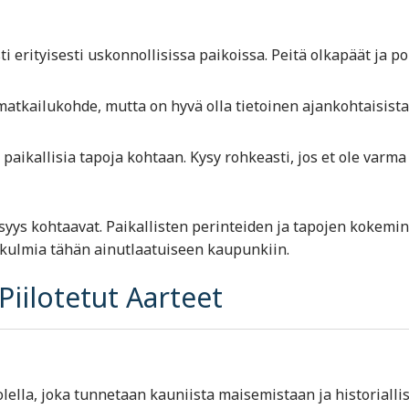
 erityisesti uskonnollisissa paikoissa. Peitä olkapäät ja po
matkailukohde, mutta on hyvä olla tietoinen ajankohtaisista
a paikallisia tapoja kohtaan. Kysy rohkeasti, jos et ole varma
syys kohtaavat. Paikallisten perinteiden ja tapojen kokemi
ökulmia tähän ainutlaatuiseen kaupunkiin.
Piilotetut Aarteet
ella, joka tunnetaan kauniista maisemistaan ja historiallis