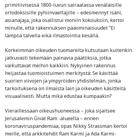
primitiivisessä 1800-luvun sairaalassa venäläisille
ortodoksisille pyhiinvaeltajille – edesmennyt isäni,
asianajaja, joka osallistui moniin kokouksiin, kertoi
minulle, että rakennuksen pääominaisuudet ”Ei
lämpöä talvella eikä ilmastointia kesällä.
Korkeimman oikeuden tuomareita kutsutaan kuitenkin
jatkuvasti tekemään painavia päätöksiä, jotka
vaikuttavat meihin kaikkiin. Nykyinen rakennus
heijastaa tuomioistuimen merkitystä: Se käsittää
suorien viivojen ja ympyröiden yhdistelmän, jonka
tarkoituksena on ilmaista lain ja oikeuden käsitteitä
visuaalisesti. Mutta mikä edustaa kumpaakin?
Vieraillessaan oikeushuoneessa – joka sijaitsee
Jerusalemin Givat Ram -alueella – ennen
koronaviruspandemiaa, opas Nikky Strassman kertoi
meille, että arkkitehdit Ram Karmi ja Ada Karmi-