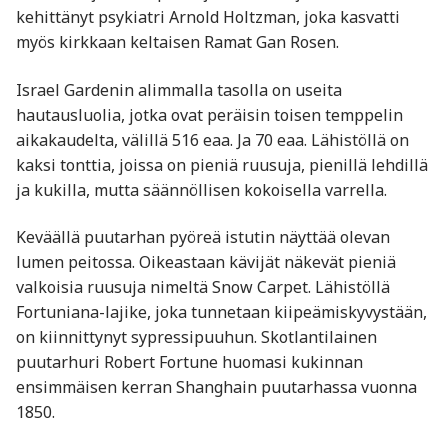
kehittänyt psykiatri Arnold Holtzman, joka kasvatti
myös kirkkaan keltaisen Ramat Gan Rosen.
Israel Gardenin alimmalla tasolla on useita
hautausluolia, jotka ovat peräisin toisen temppelin
aikakaudelta, välillä 516 eaa. Ja 70 eaa. Lähistöllä on
kaksi tonttia, joissa on pieniä ruusuja, pienillä lehdillä
ja kukilla, mutta säännöllisen kokoisella varrella.
Keväällä puutarhan pyöreä istutin näyttää olevan
lumen peitossa. Oikeastaan ​​kävijät näkevät pieniä
valkoisia ruusuja nimeltä Snow Carpet. Lähistöllä
Fortuniana-lajike, joka tunnetaan kiipeämiskyvystään,
on kiinnittynyt sypressipuuhun. Skotlantilainen
puutarhuri Robert Fortune huomasi kukinnan
ensimmäisen kerran Shanghain puutarhassa vuonna
1850.