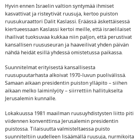
Hyvin ennen Israelin valtion syntymää ihmiset
kasvattivat ja risteytivät ruusuja, kertoo puiston
ruusukuraattori Dalit Kaslassi. Eräässä äskettäisessä
kiertueessaan Kaslassi kertoi meille, että israelilaiset
ihailivat tuoksuvaa kukkaa niin paljon, että perustivat
kansallisen ruususeuran ja haaveilivat yhden päivän
nähdä heidät esillä yhdessä omistetussa paikassa.
Suunnitelmat erityisestä kansallisesta
ruusupuutarhasta alkoivat 1970-luvun puolivälissä.
Samaan aikaan presidentin puiston ylläpito – siihen
aikaan melko laiminlyöty – siirrettiin hallitukselta
Jerusalemin kunnalle.
Lokakuussa 1981 maailman ruusuyhdistysten liitto piti
viidennen konventtinsa Jerusalemin presidentin
puistossa. Tilaisuutta valmisteltaessa puisto
suunniteltiin uudelleen lisäämällä ruusuja, nurmikoita