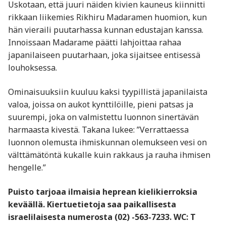
Uskotaan, että juuri näiden kivien kauneus kiinnitti
rikkaan liikemies Rikhiru Madaramen huomion, kun
hän vieraili puutarhassa kunnan edustajan kanssa.
Innoissaan Madarame päätti lahjoittaa rahaa
japanilaiseen puutarhaan, joka sijaitsee entisessä
louhoksessa.
Ominaisuuksiin kuuluu kaksi tyypillistä japanilaista
valoa, joissa on aukot kynttilöille, pieni patsas ja
suurempi, joka on valmistettu luonnon sinertävän
harmaasta kivestä. Takana lukee: ”Verrattaessa
luonnon olemusta ihmiskunnan olemukseen vesi on
välttämätöntä kukalle kuin rakkaus ja rauha ihmisen
hengelle.”
Puisto tarjoaa ilmaisia ​​heprean kielikierroksia
keväällä. Kiertuetietoja saa paikallisesta
israelilaisesta numerosta (02) -563-7233. WC: T