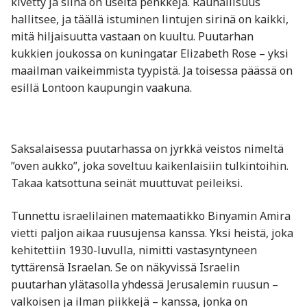
kivetty ja siinä on useita penkkejä. Rauhallisuus
hallitsee, ja täällä istuminen lintujen sirinä on kaikki,
mitä hiljaisuutta vastaan ​​on kuultu. Puutarhan
kukkien joukossa on kuningatar Elizabeth Rose – yksi
maailman vaikeimmista tyypistä. Ja toisessa päässä on
esillä Lontoon kaupungin vaakuna.
Saksalaisessa puutarhassa on jyrkkä veistos nimeltä
”oven aukko”, joka soveltuu kaikenlaisiin tulkintoihin.
Takaa katsottuna seinät muuttuvat peileiksi.
Tunnettu israelilainen matemaatikko Binyamin Amira
vietti paljon aikaa ruusujensa kanssa. Yksi heistä, joka
kehitettiin 1930-luvulla, nimitti vastasyntyneen
tyttärensä Israelan. Se on näkyvissä Israelin
puutarhan ylätasolla yhdessä Jerusalemin ruusun –
valkoisen ja ilman piikkejä – kanssa, jonka on