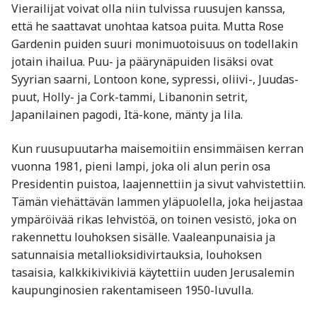
Vierailijat voivat olla niin tulvissa ruusujen kanssa,
että he saattavat unohtaa katsoa puita. Mutta Rose
Gardenin puiden suuri monimuotoisuus on todellakin
jotain ihailua. Puu- ja päärynäpuiden lisäksi ovat
Syyrian saarni, Lontoon kone, sypressi, oliivi-, Juudas-
puut, Holly- ja Cork-tammi, Libanonin setrit,
Japanilainen pagodi, Itä-kone, mänty ja lila.
Kun ruusupuutarha maisemoitiin ensimmäisen kerran
vuonna 1981, pieni lampi, joka oli alun perin osa
Presidentin puistoa, laajennettiin ja sivut vahvistettiin.
Tämän viehättävän lammen yläpuolella, joka heijastaa
ympäröivää rikas lehvistöä, on toinen vesistö, joka on
rakennettu louhoksen sisälle. Vaaleanpunaisia ​​ja
satunnaisia ​​metallioksidivirtauksia, louhoksen
tasaisia, kalkkikivikiviä käytettiin uuden Jerusalemin
kaupunginosien rakentamiseen 1950-luvulla.