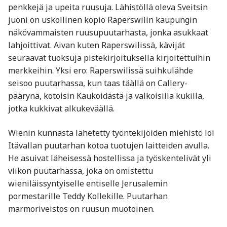
penkkejä ja upeita ruusuja. Lähistöllä oleva Sveitsin
juoni on uskollinen kopio Raperswilin kaupungin
näkövammaisten ruusupuutarhasta, jonka asukkaat
lahjoittivat. Aivan kuten Raperswilissä, kävijät
seuraavat tuoksuja pistekirjoituksella kirjoitettuihin
merkkeihin. Yksi ero: Raperswilissä suihkulähde
seisoo puutarhassa, kun taas täällä on Callery-
päärynä, kotoisin Kaukoidästä ja valkoisilla kukilla,
jotka kukkivat alkukeväällä.
Wienin kunnasta lähetetty työntekijöiden miehistö loi
Itävallan puutarhan kotoa tuotujen laitteiden avulla.
He asuivat läheisessä hostellissa ja työskentelivät yli
viikon puutarhassa, joka on omistettu
wieniläissyntyiselle entiselle Jerusalemin
pormestarille Teddy Kollekille. Puutarhan
marmoriveistos on ruusun muotoinen.