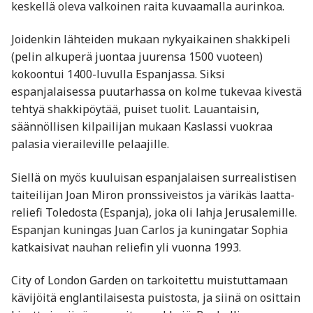
keskellä oleva valkoinen raita kuvaamalla aurinkoa.
Joidenkin lähteiden mukaan nykyaikainen shakkipeli
(pelin alkuperä juontaa juurensa 1500 vuoteen)
kokoontui 1400-luvulla Espanjassa. Siksi
espanjalaisessa puutarhassa on kolme tukevaa kivestä
tehtyä shakkipöytää, puiset tuolit. Lauantaisin,
säännöllisen kilpailijan mukaan Kaslassi vuokraa
palasia vieraileville pelaajille.
Siellä on myös kuuluisan espanjalaisen surrealistisen
taiteilijan Joan Miron pronssiveistos ja värikäs laatta-
reliefi Toledosta (Espanja), joka oli lahja Jerusalemille.
Espanjan kuningas Juan Carlos ja kuningatar Sophia
katkaisivat nauhan reliefin yli vuonna 1993.
City of London Garden on tarkoitettu muistuttamaan
kävijöitä englantilaisesta puistosta, ja siinä on osittain