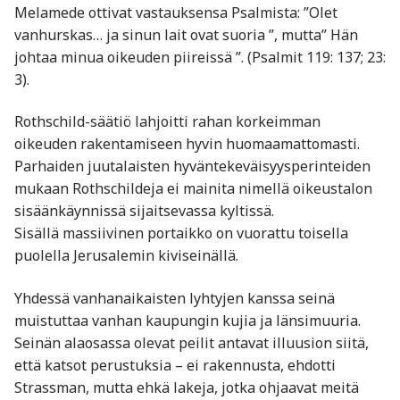
Melamede ottivat vastauksensa Psalmista: ”Olet
vanhurskas… ja sinun lait ovat suoria ”, mutta” Hän
johtaa minua oikeuden piireissä ”. (Psalmit 119: 137; 23:
3).
Rothschild-säätiö lahjoitti rahan korkeimman
oikeuden rakentamiseen hyvin huomaamattomasti.
Parhaiden juutalaisten hyväntekeväisyysperinteiden
mukaan Rothschildeja ei mainita nimellä oikeustalon
sisäänkäynnissä sijaitsevassa kyltissä.
Sisällä massiivinen portaikko on vuorattu toisella
puolella Jerusalemin kiviseinällä.
Yhdessä vanhanaikaisten lyhtyjen kanssa seinä
muistuttaa vanhan kaupungin kujia ja länsimuuria.
Seinän alaosassa olevat peilit antavat illuusion siitä,
että katsot perustuksia – ei rakennusta, ehdotti
Strassman, mutta ehkä lakeja, jotka ohjaavat meitä