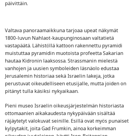
päivittäin.
Valtava panoraamaikkuna tarjoaa upeat näkymät
1800-luvun Nahlaot-kaupunginosaan valtatietä
vastapäätä. Lähistöllä kattoon rakennettu pyramidi
muistuttaa pyramidin muotoista profeetta Sakarian
hautaa Kidronin laaksossa. Strassmanin mielestä
vanhojen ja uusien symboleiden läsnäolo edustaa
Jerusalemin historiaa sekä Israelin lakeja, jotka
perustuvat oikeudelliseen etusijalle, mutta joiden on
pitänyt tulla käsiksi nykyaikaan.
Pieni museo Israelin oikeusjärjestelmän historiasta
ottomaanien aikakaudesta nykypäivään sisältää
räjäytetyt valokuvat seinille. Esillä ovat myös punaiset
kylpytakit, joita Gad Frumkin, ainoa korkeimman
oikeuden juutalainen, käytti Ison-Britannian