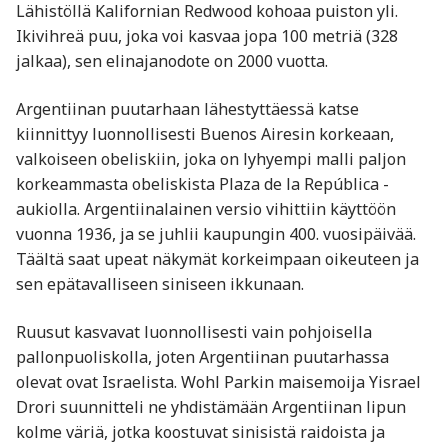
Lähistöllä Kalifornian Redwood kohoaa puiston yli.
Ikivihreä puu, joka voi kasvaa jopa 100 metriä (328
jalkaa), sen elinajanodote on 2000 vuotta.
Argentiinan puutarhaan lähestyttäessä katse
kiinnittyy luonnollisesti Buenos Airesin korkeaan,
valkoiseen obeliskiin, joka on lyhyempi malli paljon
korkeammasta obeliskista Plaza de la República -
aukiolla. Argentiinalainen versio vihittiin käyttöön
vuonna 1936, ja se juhlii kaupungin 400. vuosipäivää.
Täältä saat upeat näkymät korkeimpaan oikeuteen ja
sen epätavalliseen siniseen ikkunaan.
Ruusut kasvavat luonnollisesti vain pohjoisella
pallonpuoliskolla, joten Argentiinan puutarhassa
olevat ovat Israelista. Wohl Parkin maisemoija Yisrael
Drori suunnitteli ne yhdistämään Argentiinan lipun
kolme väriä, jotka koostuvat sinisistä raidoista ja