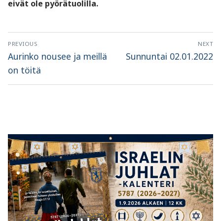
eivät ole pyörätuolilla.
Artikkelien
PREVIOUS
NEXT
selaus
Previous
Next
Aurinko nousee ja meillä
Sunnuntai 02.01.2022
post:
post:
on töitä