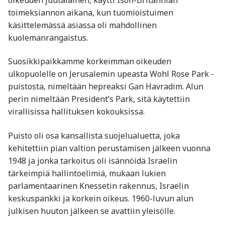
toimeksiannon aikana, kun tuomioistuimen
käsittelemässä asiassa oli mahdollinen
kuolemanrangaistus.
Suosikkipaikkamme korkeimman oikeuden
ulkopuolelle on Jerusalemin upeasta Wohl Rose Park -
puistosta, nimeltään hepreaksi Gan Havradim. Alun
perin nimeltään President’s Park, sitä käytettiin
virallisissa hallituksen kokouksissa.
Puisto oli osa kansallista suojelualuetta, joka
kehitettiin pian valtion perustamisen jälkeen vuonna
1948 ja jonka tarkoitus oli isännöidä Israelin
tärkeimpiä hallintoelimiä, mukaan lukien
parlamentaarinen Knessetin rakennus, Israelin
keskuspankki ja korkein oikeus. 1960-luvun alun
julkisen huuton jälkeen se avattiin yleisölle.