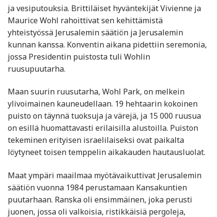
ja vesiputouksia. Brittiläiset hyväntekijät Vivienne ja
Maurice Wohl rahoittivat sen kehittämistä
yhteistyössä Jerusalemin säätiön ja Jerusalemin
kunnan kanssa. Konventin aikana pidettiin seremonia,
jossa Presidentin puistosta tuli Wohlin
ruusupuutarha.
Maan suurin ruusutarha, Wohl Park, on melkein
ylivoimainen kauneudellaan. 19 hehtaarin kokoinen
puisto on täynnä tuoksuja ja värejä, ja 15 000 ruusua
on esillä huomattavasti erilaisilla alustoilla. Puiston
tekeminen erityisen israelilaiseksi ovat paikalta
löytyneet toisen temppelin aikakauden hautausluolat.
Maat ympäri maailmaa myötävaikuttivat Jerusalemin
säätiön vuonna 1984 perustamaan Kansakuntien
puutarhaan. Ranska oli ensimmäinen, joka perusti
juonen, jossa oli valkoisia, ristikkäisiä pergoleja,