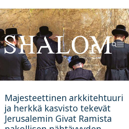
Hyppää
sisältöön
Hae:
Majesteettinen arkkitehtuuri
ja herkkä kasvisto tekevät
Jerusalemin Givat Ramista
pakollisen nähtävyyden