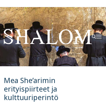
Hyppää
sisältöön
Hae:
Mea She’arimin
erityispiirteet ja
kulttuuriperintö