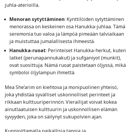
juhla-aterioilla.
Menoran sytyttäminen
: Kynttilöiden sytyttäminen
menorassa on keskeinen osa Hanukka-juhlaa. Tämä
seremonia tuo valoa ja lämpöä pimeään talviaikaan
ja muistuttaa jumalallisesta ihmeestä.
Hanukka-ruoat
: Perinteiset Hanukka-herkut, kuten
latket (perunapannukakut) ja sufganiyot (munkit),
ovat suosittuja. Nämä ruoat paistetaan öljyssä, mikä
symboloi öljylampun ihmettä.
Mea She’arim on kiehtova ja monipuolinen yhteisö,
joka yhdistää syvälliset uskonnolliset perinteet ja
rikkaan kulttuuriperinnön. Vierailijat voivat kokea
ainutlaatuisen kulttuurin ja uskonnollisen elämän
syvyyden, joka on säilynyt sukupolvien ajan.
Kunnioittamalla paikallisia tapoja ja