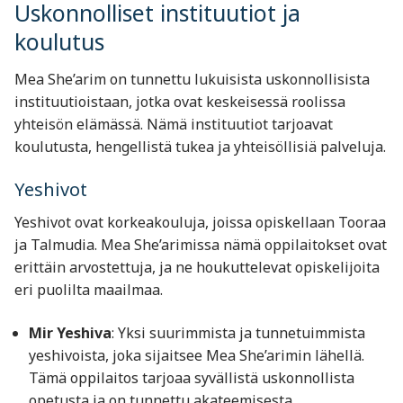
Uskonnolliset instituutiot ja
koulutus
Mea She’arim on tunnettu lukuisista uskonnollisista
instituutioistaan, jotka ovat keskeisessä roolissa
yhteisön elämässä. Nämä instituutiot tarjoavat
koulutusta, hengellistä tukea ja yhteisöllisiä palveluja.
Yeshivot
Yeshivot ovat korkeakouluja, joissa opiskellaan Tooraa
ja Talmudia. Mea She’arimissa nämä oppilaitokset ovat
erittäin arvostettuja, ja ne houkuttelevat opiskelijoita
eri puolilta maailmaa.
Mir Yeshiva
: Yksi suurimmista ja tunnetuimmista
yeshivoista, joka sijaitsee Mea She’arimin lähellä.
Tämä oppilaitos tarjoaa syvällistä uskonnollista
opetusta ja on tunnettu akateemisesta