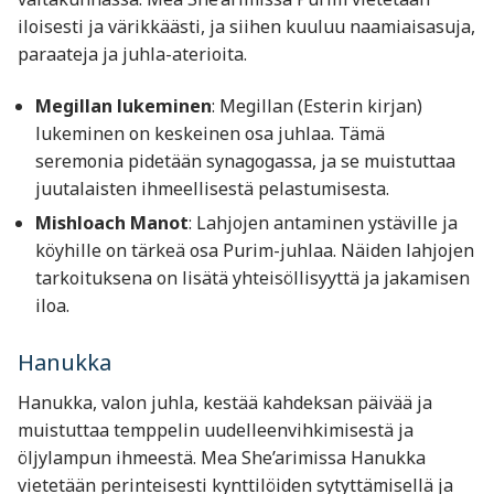
iloisesti ja värikkäästi, ja siihen kuuluu naamiaisasuja,
paraateja ja juhla-aterioita.
Megillan lukeminen
: Megillan (Esterin kirjan)
lukeminen on keskeinen osa juhlaa. Tämä
seremonia pidetään synagogassa, ja se muistuttaa
juutalaisten ihmeellisestä pelastumisesta.
Mishloach Manot
: Lahjojen antaminen ystäville ja
köyhille on tärkeä osa Purim-juhlaa. Näiden lahjojen
tarkoituksena on lisätä yhteisöllisyyttä ja jakamisen
iloa.
Hanukka
Hanukka, valon juhla, kestää kahdeksan päivää ja
muistuttaa temppelin uudelleenvihkimisestä ja
öljylampun ihmeestä. Mea She’arimissa Hanukka
vietetään perinteisesti kynttilöiden sytyttämisellä ja