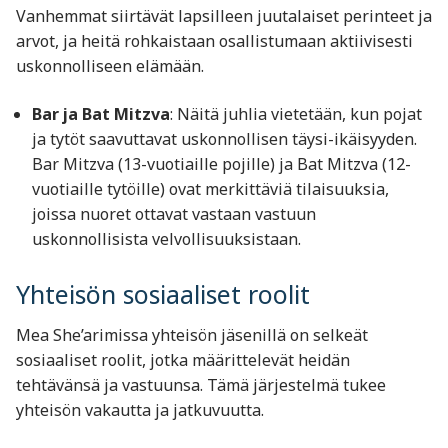
Vanhemmat siirtävät lapsilleen juutalaiset perinteet ja
arvot, ja heitä rohkaistaan osallistumaan aktiivisesti
uskonnolliseen elämään.
Bar ja Bat Mitzva
: Näitä juhlia vietetään, kun pojat
ja tytöt saavuttavat uskonnollisen täysi-ikäisyyden.
Bar Mitzva (13-vuotiaille pojille) ja Bat Mitzva (12-
vuotiaille tytöille) ovat merkittäviä tilaisuuksia,
joissa nuoret ottavat vastaan vastuun
uskonnollisista velvollisuuksistaan.
Yhteisön sosiaaliset roolit
Mea She’arimissa yhteisön jäsenillä on selkeät
sosiaaliset roolit, jotka määrittelevät heidän
tehtävänsä ja vastuunsa. Tämä järjestelmä tukee
yhteisön vakautta ja jatkuvuutta.