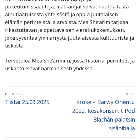
pukeutumissääntöjä, matkailijat voivat nauttia tästä
ainutlaatuisesta yhteisöstä ja oppia juutalaisen
elämän perinteistä ja arvoista. Mea She’arim tarjoaa
rikastuttavan ja opettavaisen vierailukokemuksen,
joka syventää ymmärrystä juutalaisesta kulttuurista ja
uskosta.
Tervetuloa Mea She’arimiin, jossa historia, perinteet ja
uskonto elävät harmonisesti yhdessä!
Artikkelien
PREVIOUS
NEXT
selaus
Previous
Next
Tiistai 25.03.2025
Kroke – Barwy Orientu
post:
post:
2022: Kesäkonsertit Pod
Blachán palatsin
sisäpihalla