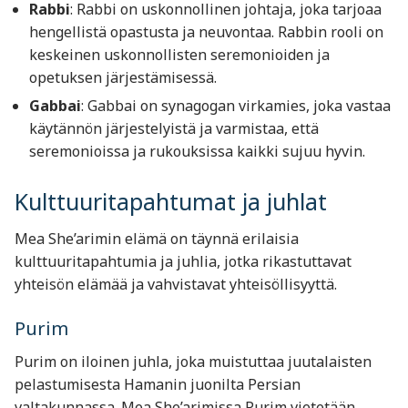
Rabbi
: Rabbi on uskonnollinen johtaja, joka tarjoaa
hengellistä opastusta ja neuvontaa. Rabbin rooli on
keskeinen uskonnollisten seremonioiden ja
opetuksen järjestämisessä.
Gabbai
: Gabbai on synagogan virkamies, joka vastaa
käytännön järjestelyistä ja varmistaa, että
seremonioissa ja rukouksissa kaikki sujuu hyvin.
Kulttuuritapahtumat ja juhlat
Mea She’arimin elämä on täynnä erilaisia
kulttuuritapahtumia ja juhlia, jotka rikastuttavat
yhteisön elämää ja vahvistavat yhteisöllisyyttä.
Purim
Purim on iloinen juhla, joka muistuttaa juutalaisten
pelastumisesta Hamanin juonilta Persian
valtakunnassa. Mea She’arimissa Purim vietetään