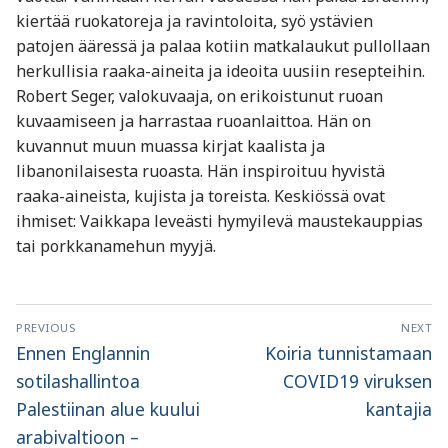
kiertää ruokatoreja ja ravintoloita, syö ystävien
patojen ääressä ja palaa kotiin matkalaukut pullollaan
herkullisia raaka-aineita ja ideoita uusiin resepteihin.
Robert Seger, valokuvaaja, on erikoistunut ruoan
kuvaamiseen ja harrastaa ruoanlaittoa. Hän on
kuvannut muun muassa kirjat kaalista ja
libanonilaisesta ruoasta. Hän inspiroituu hyvistä
raaka-aineista, kujista ja toreista. Keskiössä ovat
ihmiset: Vaikkapa leveästi hymyilevä maustekauppias
tai porkkanamehun myyjä.
Artikkelien
PREVIOUS
NEXT
selaus
Previous
Next
Ennen Englannin
Koiria tunnistamaan
post:
post:
sotilashallintoa
COVID19 viruksen
Palestiinan alue kuului
kantajia
arabivaltioon –