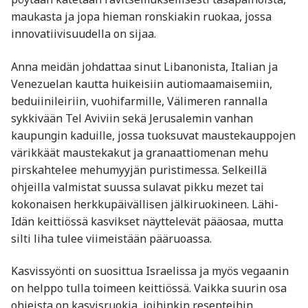
maukasta ja jopa hieman ronskiakin ruokaa, jossa
innovatiivisuudella on sijaa.
Anna meidän johdattaa sinut Libanonista, Italian ja
Venezuelan kautta huikeisiin autiomaamaisemiin,
beduiinileiriin, vuohifarmille, Välimeren rannalla
sykkivään Tel Aviviin sekä Jerusalemin vanhan
kaupungin kaduille, jossa tuoksuvat maustekauppojen
värikkäät maustekakut ja granaattiomenan mehu
pirskahtelee mehumyyjän puristimessa. Selkeillä
ohjeilla valmistat suussa sulavat pikku mezet tai
kokonaisen herkkupäivällisen jälkiruokineen. Lähi-
Idän keittiössä kasvikset näyttelevät pääosaa, mutta
silti liha tulee viimeistään pääruoassa.
Kasvissyönti on suosittua Israelissa ja myös vegaanin
on helppo tulla toimeen keittiössä. Vaikka suurin osa
ohjeista on kasvisruokia, joihinkin resepteihin