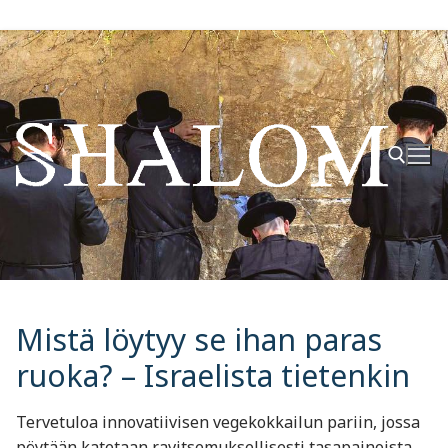
Hyppää
sisältöön
Hae:
Mistä löytyy se ihan paras
ruoka? – Israelista tietenkin
Tervetuloa innovatiivisen vegekokkailun pariin, jossa
pöytään katetaan ravitsemuksellisesti tasapainoista,