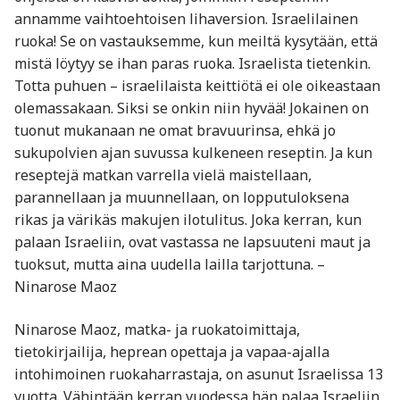
annamme vaihtoehtoisen lihaversion. Israelilainen
ruoka! Se on vastauksemme, kun meiltä kysytään, että
mistä löytyy se ihan paras ruoka. Israelista tietenkin.
Totta puhuen – israelilaista keittiötä ei ole oikeastaan
olemassakaan. Siksi se onkin niin hyvää! Jokainen on
tuonut mukanaan ne omat bravuurinsa, ehkä jo
sukupolvien ajan suvussa kulkeneen reseptin. Ja kun
reseptejä matkan varrella vielä maistellaan,
parannellaan ja muunnellaan, on lopputuloksena
rikas ja värikäs makujen ilotulitus. Joka kerran, kun
palaan Israeliin, ovat vastassa ne lapsuuteni maut ja
tuoksut, mutta aina uudella lailla tarjottuna. –
Ninarose Maoz
Ninarose Maoz, matka- ja ruokatoimittaja,
tietokirjailija, heprean opettaja ja vapaa-ajalla
intohimoinen ruokaharrastaja, on asunut Israelissa 13
vuotta. Vähintään kerran vuodessa hän palaa Israeliin,