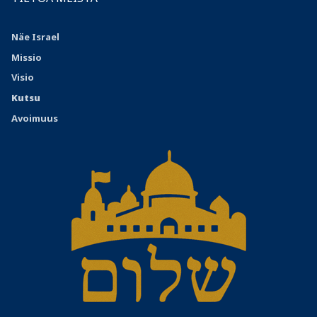
Näe Israel
Missio
Visio
Kutsu
Avoimuus