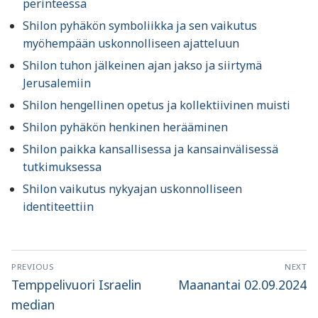
perinteessä
Shilon pyhäkön symboliikka ja sen vaikutus
myöhempään uskonnolliseen ajatteluun
Shilon tuhon jälkeinen ajan jakso ja siirtymä
Jerusalemiin
Shilon hengellinen opetus ja kollektiivinen muisti
Shilon pyhäkön henkinen herääminen
Shilon paikka kansallisessa ja kansainvälisessä
tutkimuksessa
Shilon vaikutus nykyajan uskonnolliseen
identiteettiin
Artikkelien
PREVIOUS
NEXT
selaus
Previous
Next
Temppelivuori Israelin
Maanantai 02.09.2024
post:
post:
median