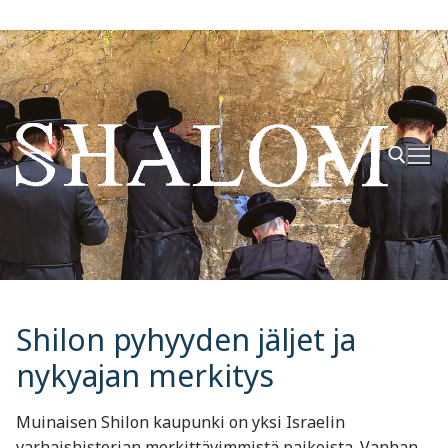
Hyppää
sisältöön
Hae:
Shilon pyhyyden jäljet ja
nykyajan merkitys
Muinaisen Shilon kaupunki on yksi Israelin
varhaishistorian merkittävimmistä paikoista. Vanhan