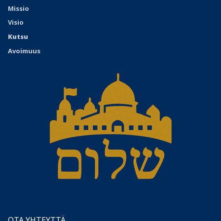
Missio
Visio
Kutsu
Avoimuus
OTA YHTEYTTÄ