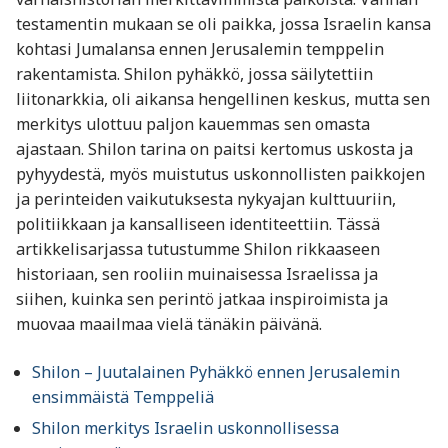
testamentin mukaan se oli paikka, jossa Israelin kansa
kohtasi Jumalansa ennen Jerusalemin temppelin
rakentamista. Shilon pyhäkkö, jossa säilytettiin
liitonarkkia, oli aikansa hengellinen keskus, mutta sen
merkitys ulottuu paljon kauemmas sen omasta
ajastaan. Shilon tarina on paitsi kertomus uskosta ja
pyhyydestä, myös muistutus uskonnollisten paikkojen
ja perinteiden vaikutuksesta nykyajan kulttuuriin,
politiikkaan ja kansalliseen identiteettiin. Tässä
artikkelisarjassa tutustumme Shilon rikkaaseen
historiaan, sen rooliin muinaisessa Israelissa ja
siihen, kuinka sen perintö jatkaa inspiroimista ja
muovaa maailmaa vielä tänäkin päivänä.
Shilon – Juutalainen Pyhäkkö ennen Jerusalemin
ensimmäistä Temppeliä
Shilon merkitys Israelin uskonnollisessa