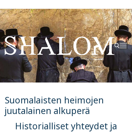
Hyppää
sisältöön
Hae:
Suomalaisten heimojen
juutalainen alkuperä
Historialliset yhteydet ja