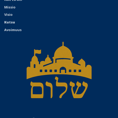
Missio
Visio
Kutsu
Avoimuus