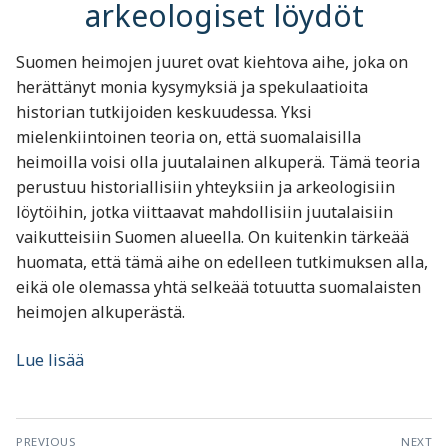
arkeologiset löydöt
Suomen heimojen juuret ovat kiehtova aihe, joka on
herättänyt monia kysymyksiä ja spekulaatioita
historian tutkijoiden keskuudessa. Yksi
mielenkiintoinen teoria on, että suomalaisilla
heimoilla voisi olla juutalainen alkuperä. Tämä teoria
perustuu historiallisiin yhteyksiin ja arkeologisiin
löytöihin, jotka viittaavat mahdollisiin juutalaisiin
vaikutteisiin Suomen alueella. On kuitenkin tärkeää
huomata, että tämä aihe on edelleen tutkimuksen alla,
eikä ole olemassa yhtä selkeää totuutta suomalaisten
heimojen alkuperästä.
Lue lisää
Artikkelien
PREVIOUS
NEXT