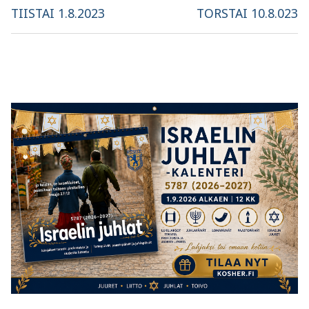
selaus
Previous
Next
TIISTAI 1.8.2023
TORSTAI 10.8.023
post:
post: