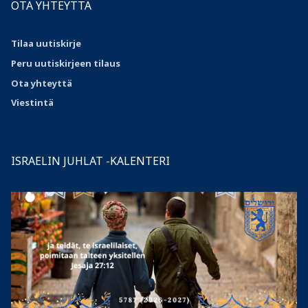
OTA YHTEYTTÄ
Tilaa uutiskirje
Peru uutiskirjeen tilaus
Ota
yhteyttä
Viestintä
ISRAELIN JUHLAT -KALENTERI