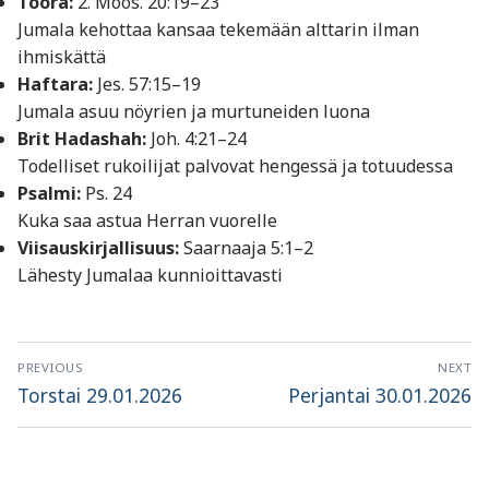
Toora:
2. Moos. 20:19–23
Jumala kehottaa kansaa tekemään alttarin ilman
ihmiskättä
Haftara:
Jes. 57:15–19
Jumala asuu nöyrien ja murtuneiden luona
Brit Hadashah:
Joh. 4:21–24
Todelliset rukoilijat palvovat hengessä ja totuudessa
Psalmi:
Ps. 24
Kuka saa astua Herran vuorelle
Viisauskirjallisuus:
Saarnaaja 5:1–2
Lähesty Jumalaa kunnioittavasti
Artikkelien
PREVIOUS
NEXT
selaus
Previous
Next
Torstai 29.01.2026
Perjantai 30.01.2026
post:
post: