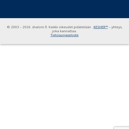
© 2003 – 2026. shalom.fi. Kaikki oikeudet pidätetään .
KESHER™
– yhteys,
joka kannattaa.
Tietosuojaseloste