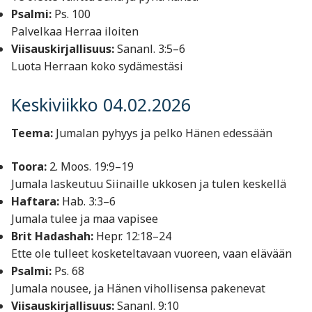
Psalmi:
Ps. 100
Palvelkaa Herraa iloiten
Viisauskirjallisuus:
Sananl. 3:5–6
Luota Herraan koko sydämestäsi
Keskiviikko 04.02.2026
Teema:
Jumalan pyhyys ja pelko Hänen edessään
Toora:
2. Moos. 19:9–19
Jumala laskeutuu Siinaille ukkosen ja tulen keskellä
Haftara:
Hab. 3:3–6
Jumala tulee ja maa vapisee
Brit Hadashah:
Hepr. 12:18–24
Ette ole tulleet kosketeltavaan vuoreen, vaan elävään
Psalmi:
Ps. 68
Jumala nousee, ja Hänen vihollisensa pakenevat
Viisauskirjallisuus:
Sananl. 9:10