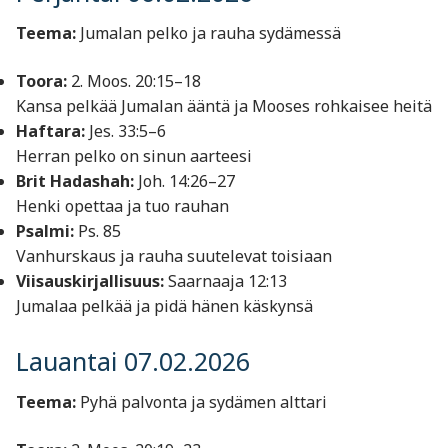
Teema:
Jumalan pelko ja rauha sydämessä
Toora:
2. Moos. 20:15–18
Kansa pelkää Jumalan ääntä ja Mooses rohkaisee heitä
Haftara:
Jes. 33:5–6
Herran pelko on sinun aarteesi
Brit Hadashah:
Joh. 14:26–27
Henki opettaa ja tuo rauhan
Psalmi:
Ps. 85
Vanhurskaus ja rauha suutelevat toisiaan
Viisauskirjallisuus:
Saarnaaja 12:13
Jumalaa pelkää ja pidä hänen käskynsä
Lauantai 07.02.2026
Teema:
Pyhä palvonta ja sydämen alttari