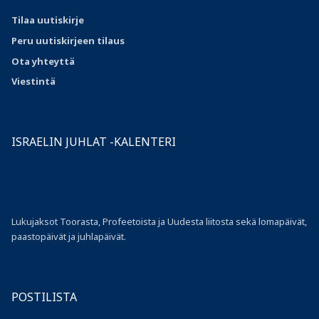
Tilaa uutiskirje
Peru uutiskirjeen tilaus
Ota
yhteyttä
Viestintä
ISRAELIN JUHLAT -KALENTERI
Lukujaksot Toorasta, Profeetoista ja Uudesta liitosta sekä lomapäivät,
paastopäivät ja juhlapäivät.
POSTILISTA