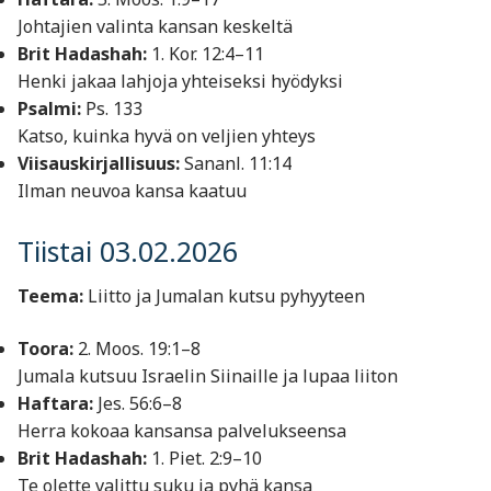
Johtajien valinta kansan keskeltä
Brit Hadashah:
1. Kor. 12:4–11
Henki jakaa lahjoja yhteiseksi hyödyksi
Psalmi:
Ps. 133
Katso, kuinka hyvä on veljien yhteys
Viisauskirjallisuus:
Sananl. 11:14
Ilman neuvoa kansa kaatuu
Tiistai 03.02.2026
Teema:
Liitto ja Jumalan kutsu pyhyyteen
Toora:
2. Moos. 19:1–8
Jumala kutsuu Israelin Siinaille ja lupaa liiton
Haftara:
Jes. 56:6–8
Herra kokoaa kansansa palvelukseensa
Brit Hadashah:
1. Piet. 2:9–10
Te olette valittu suku ja pyhä kansa