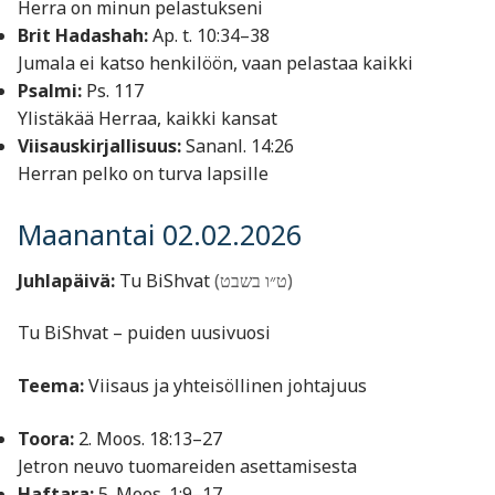
Herra on minun pelastukseni
Brit Hadashah:
Ap. t. 10:34–38
Jumala ei katso henkilöön, vaan pelastaa kaikki
Psalmi:
Ps. 117
Ylistäkää Herraa, kaikki kansat
Viisauskirjallisuus:
Sananl. 14:26
Herran pelko on turva lapsille
Maanantai 02.02.2026
Juhlapäivä:
Tu BiShvat
(ט״ו בשבט)
Tu BiShvat – puiden uusivuosi
Teema:
Viisaus ja yhteisöllinen johtajuus
Toora:
2. Moos. 18:13–27
Jetron neuvo tuomareiden asettamisesta
Haftara:
5. Moos. 1:9–17