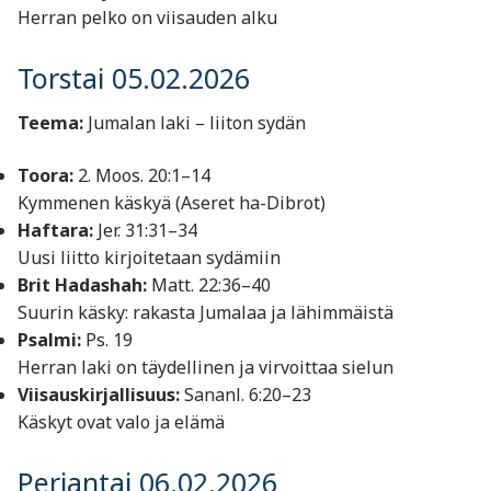
Herran pelko on viisauden alku
Torstai 05.02.2026
Teema:
Jumalan laki – liiton sydän
Toora:
2. Moos. 20:1–14
Kymmenen käskyä (Aseret ha-Dibrot)
Haftara:
Jer. 31:31–34
Uusi liitto kirjoitetaan sydämiin
Brit Hadashah:
Matt. 22:36–40
Suurin käsky: rakasta Jumalaa ja lähimmäistä
Psalmi:
Ps. 19
Herran laki on täydellinen ja virvoittaa sielun
Viisauskirjallisuus:
Sananl. 6:20–23
Käskyt ovat valo ja elämä
Perjantai 06.02.2026