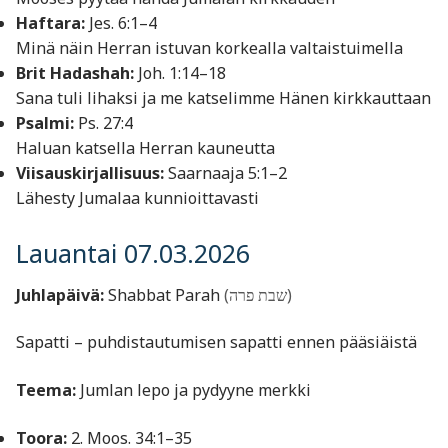
Haftara:
Jes. 6:1–4
Minä näin Herran istuvan korkealla valtaistuimella
Brit Hadashah:
Joh. 1:14–18
Sana tuli lihaksi ja me katselimme Hänen kirkkauttaan
Psalmi:
Ps. 27:4
Haluan katsella Herran kauneutta
Viisauskirjallisuus:
Saarnaaja 5:1–2
Lähesty Jumalaa kunnioittavasti
Lauantai 07.03.2026
Juhlapäivä:
Shabbat Parah
(שבת פרה)
Sapatti – puhdistautumisen sapatti ennen pääsiäistä
Teema:
Jumlan lepo ja pydyyne merkki
Toora:
2. Moos. 34:1–35