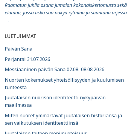
Raamatun juhlia osana Jumalan kokonaiskertomusta sekä
elämää, jossa usko saa näkyä rytminä ja suuntana arjessa
→
LUETUIMMAT
Päivän Sana
Perjantai 31.07.2026
Messiaaninen päivän Sana 02.08.-08.08.2026
Nuorten kokemukset yhteisöllisyyden ja kuulumisen
tunteesta
Juutalaisen nuorison identiteetti nykypäivän
maailmassa
Miten nuoret ymmärtävät juutalaisen historiansa ja
sen vaikutuksen identiteettiinsä
Juutalaisen taiteen monimuotoisuus