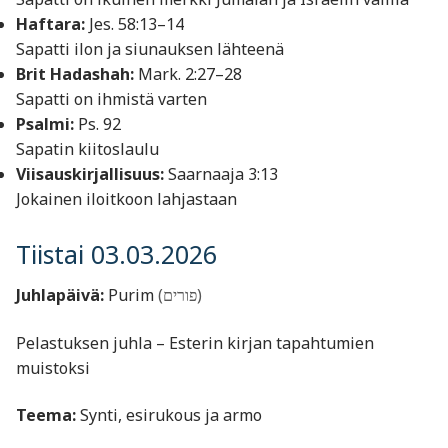
Haftara:
Jes. 58:13–14
Sapatti ilon ja siunauksen lähteenä
Brit Hadashah:
Mark. 2:27–28
Sapatti on ihmistä varten
Psalmi:
Ps. 92
Sapatin kiitoslaulu
Viisauskirjallisuus:
Saarnaaja 3:13
Jokainen iloitkoon lahjastaan
Tiistai 03.03.2026
Juhlapäivä:
Purim
(פורים)
Pelastuksen juhla – Esterin kirjan tapahtumien
muistoksi
Teema:
Synti, esirukous ja armo