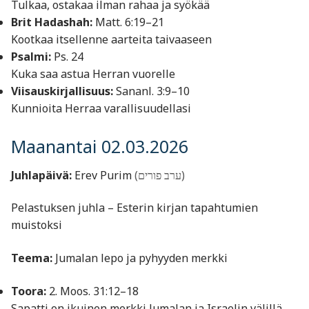
Tulkaa, ostakaa ilman rahaa ja syökää
Brit Hadashah:
Matt. 6:19–21
Kootkaa itsellenne aarteita taivaaseen
Psalmi:
Ps. 24
Kuka saa astua Herran vuorelle
Viisauskirjallisuus:
Sananl. 3:9–10
Kunnioita Herraa varallisuudellasi
Maanantai 02.03.2026
Juhlapäivä:
Erev Purim
(ערב פורים)
Pelastuksen juhla – Esterin kirjan tapahtumien
muistoksi
Teema:
Jumalan lepo ja pyhyyden merkki
Toora:
2. Moos. 31:12–18
Sapatti on ikuinen merkki Jumalan ja Israelin välillä