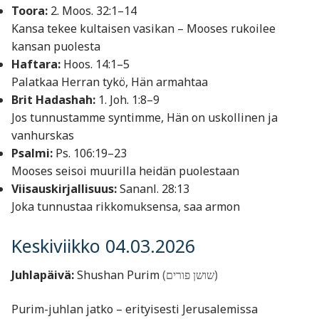
Toora:
2. Moos. 32:1–14
Kansa tekee kultaisen vasikan – Mooses rukoilee
kansan puolesta
Haftara:
Hoos. 14:1–5
Palatkaa Herran tykö, Hän armahtaa
Brit Hadashah:
1. Joh. 1:8–9
Jos tunnustamme syntimme, Hän on uskollinen ja
vanhurskas
Psalmi:
Ps. 106:19–23
Mooses seisoi muurilla heidän puolestaan
Viisauskirjallisuus:
Sananl. 28:13
Joka tunnustaa rikkomuksensa, saa armon
Keskiviikko 04.03.2026
Juhlapäivä:
Shushan Purim
(שושן פורים)
Purim-juhlan jatko – erityisesti Jerusalemissa