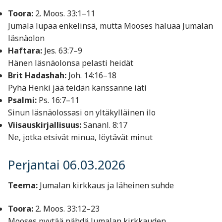
Toora:
2. Moos. 33:1–11
Jumala lupaa enkelinsä, mutta Mooses haluaa Jumalan
läsnäolon
Haftara:
Jes. 63:7–9
Hänen läsnäolonsa pelasti heidät
Brit Hadashah:
Joh. 14:16–18
Pyhä Henki jää teidän kanssanne iäti
Psalmi:
Ps. 16:7–11
Sinun läsnäolossasi on yltäkylläinen ilo
Viisauskirjallisuus:
Sananl. 8:17
Ne, jotka etsivät minua, löytävät minut
Perjantai 06.03.2026
Teema:
Jumalan kirkkaus ja läheinen suhde
Toora:
2. Moos. 33:12–23
Mooses pyytää nähdä Jumalan kirkkauden