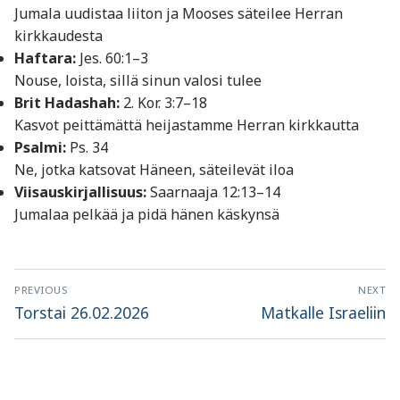
Jumala uudistaa liiton ja Mooses säteilee Herran
kirkkaudesta
Haftara:
Jes. 60:1–3
Nouse, loista, sillä sinun valosi tulee
Brit Hadashah:
2. Kor. 3:7–18
Kasvot peittämättä heijastamme Herran kirkkautta
Psalmi:
Ps. 34
Ne, jotka katsovat Häneen, säteilevät iloa
Viisauskirjallisuus:
Saarnaaja 12:13–14
Jumalaa pelkää ja pidä hänen käskynsä
Artikkelien
PREVIOUS
NEXT
selaus
Previous
Next
Torstai 26.02.2026
Matkalle Israeliin
post:
post: