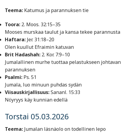
Teema:
Katumus ja parannuksen tie
Toora:
2. Moos. 32:15–35
Mooses murskaa taulut ja kansa tekee parannusta
Haftara:
Jer. 31:18–20
Olen kuullut Efraimin katuvan
Brit Hadashah:
2. Kor. 7:9–10
Jumalallinen murhe tuottaa pelastukseen johtavan
parannuksen
Psalmi:
Ps. 51
Jumala, luo minuun puhdas sydän
Viisauskirjallisuus:
Sananl. 15:33
Nöyryys käy kunnian edellä
Torstai 05.03.2026
Teema:
Jumalan läsnäolo on todellinen lepo