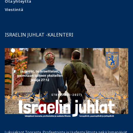
Ota
yhteyttä
Viestintä
ISRAELIN JUHLAT -KALENTERI
Lukujaksot Toorasta, Profeetoista ja Uudesta liitosta sekä lomapäivät,