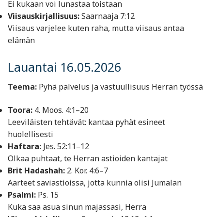
Ei kukaan voi lunastaa toistaan
Viisauskirjallisuus:
Saarnaaja 7:12
Viisaus varjelee kuten raha, mutta viisaus antaa
elämän
Lauantai 16.05.2026
Teema:
Pyhä palvelus ja vastuullisuus Herran työssä
Toora:
4. Moos. 4:1–20
Leeviläisten tehtävät: kantaa pyhät esineet
huolellisesti
Haftara:
Jes. 52:11–12
Olkaa puhtaat, te Herran astioiden kantajat
Brit Hadashah:
2. Kor. 4:6–7
Aarteet saviastioissa, jotta kunnia olisi Jumalan
Psalmi:
Ps. 15
Kuka saa asua sinun majassasi, Herra