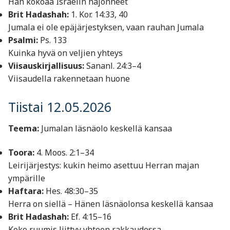
Hän kokoaa Israelin hajonneet
Brit Hadashah:
1. Kor. 14:33, 40
Jumala ei ole epäjärjestyksen, vaan rauhan Jumala
Psalmi:
Ps. 133
Kuinka hyvä on veljien yhteys
Viisauskirjallisuus:
Sananl. 24:3–4
Viisaudella rakennetaan huone
Tiistai 12.05.2026
Teema:
Jumalan läsnäolo keskellä kansaa
Toora:
4. Moos. 2:1–34
Leirijärjestys: kukin heimo asettuu Herran majan
ympärille
Haftara:
Hes. 48:30–35
Herra on siellä – Hänen läsnäolonsa keskellä kansaa
Brit Hadashah:
Ef. 4:15–16
Koko ruumis liittyy yhteen rakkaudessa