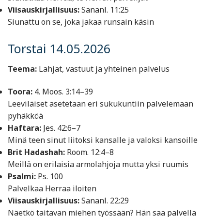
Viisauskirjallisuus:
Sananl. 11:25
Siunattu on se, joka jakaa runsain käsin
Torstai 14.05.2026
Teema:
Lahjat, vastuut ja yhteinen palvelus
Toora:
4. Moos. 3:14–39
Leeviläiset asetetaan eri sukukuntiin palvelemaan
pyhäkköä
Haftara:
Jes. 42:6–7
Minä teen sinut liitoksi kansalle ja valoksi kansoille
Brit Hadashah:
Room. 12:4–8
Meillä on erilaisia armolahjoja mutta yksi ruumis
Psalmi:
Ps. 100
Palvelkaa Herraa iloiten
Viisauskirjallisuus:
Sananl. 22:29
Näetkö taitavan miehen työssään? Hän saa palvella