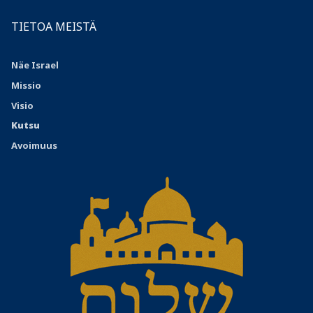
TIETOA MEISTÄ
Näe Israel
Missio
Visio
Kutsu
Avoimuus