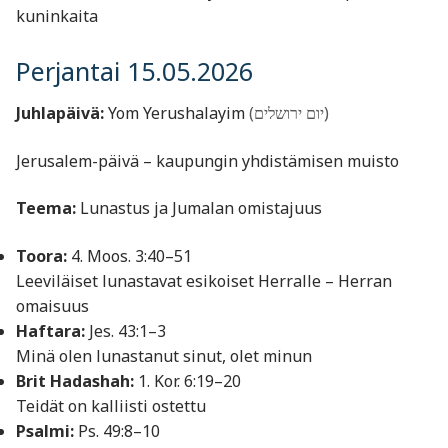
kuninkaita
Perjantai 15.05.2026
Juhlapäivä:
Yom Yerushalayim
(יום ירושלים)
Jerusalem-päivä – kaupungin yhdistämisen muisto
Teema:
Lunastus ja Jumalan omistajuus
Toora:
4. Moos. 3:40–51
Leeviläiset lunastavat esikoiset Herralle – Herran
omaisuus
Haftara:
Jes. 43:1–3
Minä olen lunastanut sinut, olet minun
Brit Hadashah:
1. Kor. 6:19–20
Teidät on kalliisti ostettu
Psalmi:
Ps. 49:8–10