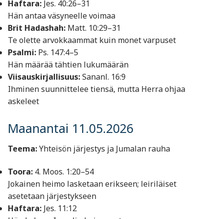
Haftara:
Jes. 40:26–31
Hän antaa väsyneelle voimaa
Brit Hadashah:
Matt. 10:29–31
Te olette arvokkaammat kuin monet varpuset
Psalmi:
Ps. 147:4–5
Hän määrää tähtien lukumäärän
Viisauskirjallisuus:
Sananl. 16:9
Ihminen suunnittelee tiensä, mutta Herra ohjaa
askeleet
Maanantai 11.05.2026
Teema:
Yhteisön järjestys ja Jumalan rauha
Toora:
4. Moos. 1:20–54
Jokainen heimo lasketaan erikseen; leiriläiset
asetetaan järjestykseen
Haftara:
Jes. 11:12