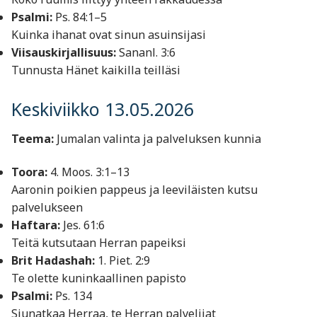
Psalmi:
Ps. 84:1–5
Kuinka ihanat ovat sinun asuinsijasi
Viisauskirjallisuus:
Sananl. 3:6
Tunnusta Hänet kaikilla teilläsi
Keskiviikko 13.05.2026
Teema:
Jumalan valinta ja palveluksen kunnia
Toora:
4. Moos. 3:1–13
Aaronin poikien pappeus ja leeviläisten kutsu
palvelukseen
Haftara:
Jes. 61:6
Teitä kutsutaan Herran papeiksi
Brit Hadashah:
1. Piet. 2:9
Te olette kuninkaallinen papisto
Psalmi:
Ps. 134
Siunatkaa Herraa, te Herran palvelijat