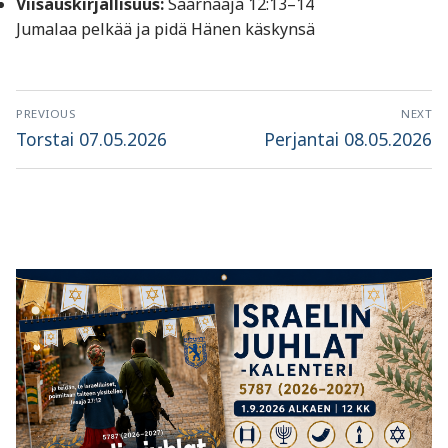
Viisauskirjallisuus:
Saarnaaja 12:13–14
Jumalaa pelkää ja pidä Hänen käskynsä
Artikkelien
PREVIOUS
NEXT
selaus
Previous
Next
Torstai 07.05.2026
Perjantai 08.05.2026
post:
post: