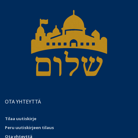
OTA YHTEYTTÄ
Tilaa uutiskirje
Peru uutiskirjeen tilaus
Ota
yhteyttä