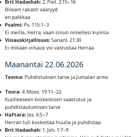
Brit Hadashah:
2. Piet. 2:15–16
Bileam rakasti vääryyd
en palkkaa
Psalmi:
Ps. 115:1–3
Ei meille, Herra, vaan sinun nimellesi kunnia
Viisauskirjallisuus:
Sananl. 21:30
Ei mikään viisaus voi vastustaa Herraa
Maanantai 22.06.2026
Teema:
Puhdistuksen tarve ja Jumalan armo
Toora:
4. Moos. 19:11–22
Kuolleeseen koskemisen saastutus ja
puhdistautumisen tarve
Haftara:
Jes. 6:5–7
Herran tuli koskettaa huulia ja puhdistaa
Brit Hadashah:
1. Joh. 1:7–9