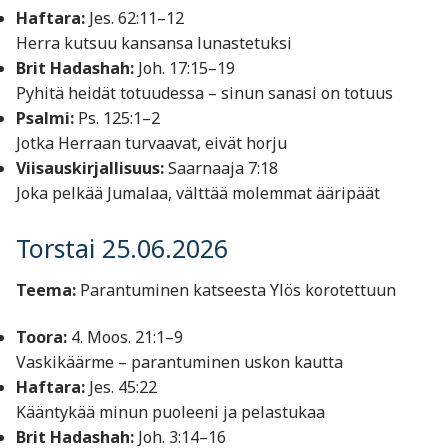
Haftara:
Jes. 62:11–12
Herra kutsuu kansansa lunastetuksi
Brit Hadashah:
Joh. 17:15–19
Pyhitä heidät totuudessa – sinun sanasi on totuus
Psalmi:
Ps. 125:1–2
Jotka Herraan turvaavat, eivät horju
Viisauskirjallisuus:
Saarnaaja 7:18
Joka pelkää Jumalaa, välttää molemmat ääripäät
Torstai 25.06.2026
Teema:
Parantuminen katseesta Ylös korotettuun
Toora:
4. Moos. 21:1–9
Vaski­käärme – parantuminen uskon kautta
Haftara:
Jes. 45:22
Kääntykää minun puoleeni ja pelastukaa
Brit Hadashah:
Joh. 3:14–16