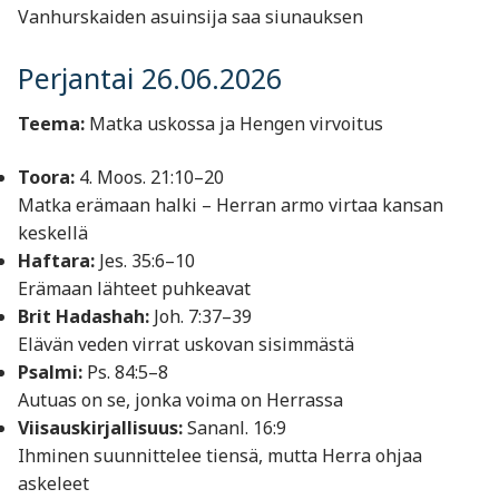
Vanhurskaiden asuinsija saa siunauksen
Perjantai 26.06.2026
Teema:
Matka uskossa ja Hengen virvoitus
Toora:
4. Moos. 21:10–20
Matka erämaan halki – Herran armo virtaa kansan
keskellä
Haftara:
Jes. 35:6–10
Erämaan lähteet puhkeavat
Brit Hadashah:
Joh. 7:37–39
Elävän veden virrat uskovan sisimmästä
Psalmi:
Ps. 84:5–8
Autuas on se, jonka voima on Herrassa
Viisauskirjallisuus:
Sananl. 16:9
Ihminen suunnittelee tiensä, mutta Herra ohjaa
askeleet