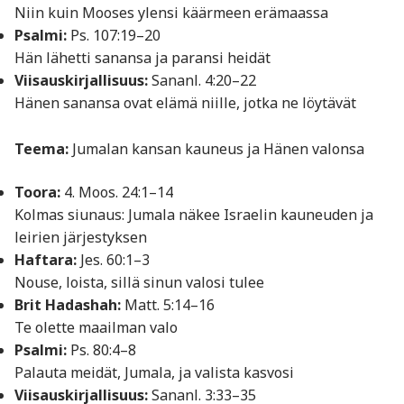
Niin kuin Mooses ylensi käärmeen erämaassa
Psalmi:
Ps. 107:19–20
Hän lähetti sanansa ja paransi heidät
Viisauskirjallisuus:
Sananl. 4:20–22
Hänen sanansa ovat elämä niille, jotka ne löytävät
Teema:
Jumalan kansan kauneus ja Hänen valonsa
Toora:
4. Moos. 24:1–14
Kolmas siunaus: Jumala näkee Israelin kauneuden ja
leirien järjestyksen
Haftara:
Jes. 60:1–3
Nouse, loista, sillä sinun valosi tulee
Brit Hadashah:
Matt. 5:14–16
Te olette maailman valo
Psalmi:
Ps. 80:4–8
Palauta meidät, Jumala, ja valista kasvosi
Viisauskirjallisuus:
Sananl. 3:33–35