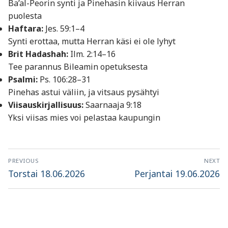
Ba’al-Peorin synti ja Pinehasin kiivaus Herran
puolesta
Haftara:
Jes. 59:1–4
Synti erottaa, mutta Herran käsi ei ole lyhyt
Brit Hadashah:
Ilm. 2:14–16
Tee parannus Bileamin opetuksesta
Psalmi:
Ps. 106:28–31
Pinehas astui väliin, ja vitsaus pysähtyi
Viisauskirjallisuus:
Saarnaaja 9:18
Yksi viisas mies voi pelastaa kaupungin
Artikkelien
PREVIOUS
NEXT
selaus
Previous
Next
Torstai 18.06.2026
Perjantai 19.06.2026
post:
post: