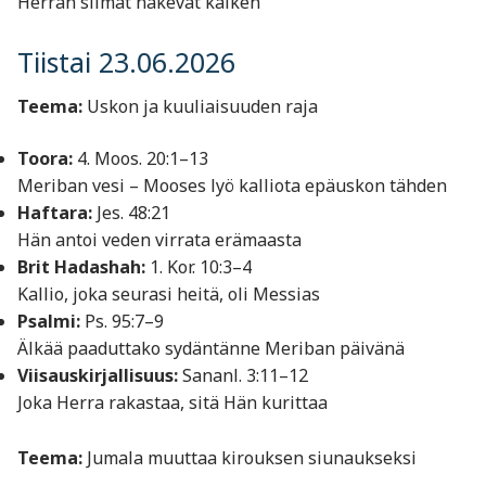
Herran silmät näkevät kaiken
Tiistai 23.06.2026
Teema:
Uskon ja kuuliaisuuden raja
Toora:
4. Moos. 20:1–13
Meriban vesi – Mooses lyö kalliota epäuskon tähden
Haftara:
Jes. 48:21
Hän antoi veden virrata erämaasta
Brit Hadashah:
1. Kor. 10:3–4
Kallio, joka seurasi heitä, oli Messias
Psalmi:
Ps. 95:7–9
Älkää paaduttako sydäntänne Meriban päivänä
Viisauskirjallisuus:
Sananl. 3:11–12
Joka Herra rakastaa, sitä Hän kurittaa
Teema:
Jumala muuttaa kirouksen siunaukseksi