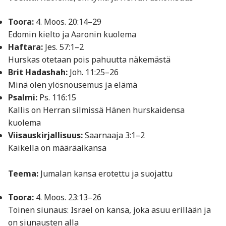
Toora:
4. Moos. 20:14–29
Edomin kielto ja Aaronin kuolema
Haftara:
Jes. 57:1–2
Hurskas otetaan pois pahuutta näkemästä
Brit Hadashah:
Joh. 11:25–26
Minä olen ylösnousemus ja elämä
Psalmi:
Ps. 116:15
Kallis on Herran silmissä Hänen hurskaidensa
kuolema
Viisauskirjallisuus:
Saarnaaja 3:1–2
Kaikella on määräaikansa
Teema:
Jumalan kansa erotettu ja suojattu
Toora:
4. Moos. 23:13–26
Toinen siunaus: Israel on kansa, joka asuu erillään ja
on siunausten alla