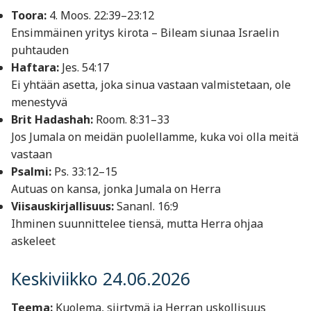
Toora:
4. Moos. 22:39–23:12
Ensimmäinen yritys kirota – Bileam siunaa Israelin
puhtauden
Haftara:
Jes. 54:17
Ei yhtään asetta, joka sinua vastaan valmistetaan, ole
menestyvä
Brit Hadashah:
Room. 8:31–33
Jos Jumala on meidän puolellamme, kuka voi olla meitä
vastaan
Psalmi:
Ps. 33:12–15
Autuas on kansa, jonka Jumala on Herra
Viisauskirjallisuus:
Sananl. 16:9
Ihminen suunnittelee tiensä, mutta Herra ohjaa
askeleet
Keskiviikko 24.06.2026
Teema:
Kuolema, siirtymä ja Herran uskollisuus