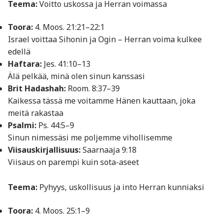
Teema:
Voitto uskossa ja Herran voimassa
Toora:
4. Moos. 21:21–22:1
Israel voittaa Sihonin ja Ogin – Herran voima kulkee
edellä
Haftara:
Jes. 41:10–13
Älä pelkää, minä olen sinun kanssasi
Brit Hadashah:
Room. 8:37–39
Kaikessa tässä me voitamme Hänen kauttaan, joka
meitä rakastaa
Psalmi:
Ps. 44:5–9
Sinun nimessäsi me poljemme vihollisemme
Viisauskirjallisuus:
Saarnaaja 9:18
Viisaus on parempi kuin sota-aseet
Teema:
Pyhyys, uskollisuus ja into Herran kunniaksi
Toora:
4. Moos. 25:1–9