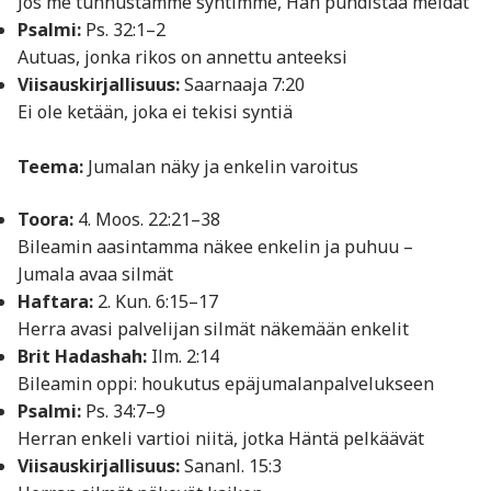
Jos me tunnustamme syntimme, Hän puhdistaa meidät
Psalmi:
Ps. 32:1–2
Autuas, jonka rikos on annettu anteeksi
Viisauskirjallisuus:
Saarnaaja 7:20
Ei ole ketään, joka ei tekisi syntiä
Teema:
Jumalan näky ja enkelin varoitus
Toora:
4. Moos. 22:21–38
Bileamin aasintamma näkee enkelin ja puhuu –
Jumala avaa silmät
Haftara:
2. Kun. 6:15–17
Herra avasi palvelijan silmät näkemään enkelit
Brit Hadashah:
Ilm. 2:14
Bileamin oppi: houkutus epäjumalanpalvelukseen
Psalmi:
Ps. 34:7–9
Herran enkeli vartioi niitä, jotka Häntä pelkäävät
Viisauskirjallisuus:
Sananl. 15:3