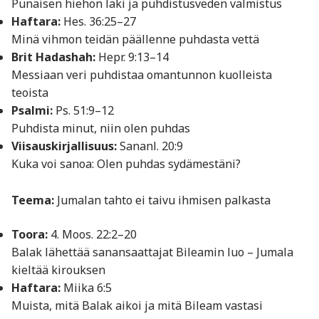
Punaisen hiehon laki ja puhdistusveden valmistus
Haftara:
Hes. 36:25–27
Minä vihmon teidän päällenne puhdasta vettä
Brit Hadashah:
Hepr. 9:13–14
Messiaan veri puhdistaa omantunnon kuolleista
teoista
Psalmi:
Ps. 51:9–12
Puhdista minut, niin olen puhdas
Viisauskirjallisuus:
Sananl. 20:9
Kuka voi sanoa: Olen puhdas sydämestäni?
Teema:
Jumalan tahto ei taivu ihmisen palkasta
Toora:
4. Moos. 22:2–20
Balak lähettää sanansaattajat Bileamin luo – Jumala
kieltää kirouksen
Haftara:
Miika 6:5
Muista, mitä Balak aikoi ja mitä Bileam vastasi