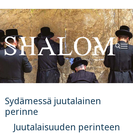
Hyppää
sisältöön
Hae:
Sydämessä juutalainen
perinne
Juutalaisuuden perinteen