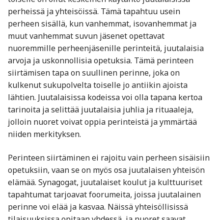
perheissä ja yhteisöissä. Tämä tapahtuu usein
perheen sisällä, kun vanhemmat, isovanhemmat ja
muut vanhemmat suvun jäsenet opettavat
nuoremmille perheenjäsenille perinteitä, juutalaisia
arvoja ja uskonnollisia opetuksia. Tämä perinteen
siirtämisen tapa on suullinen perinne, joka on
kulkenut sukupolvelta toiselle jo antiikin ajoista
lähtien. Juutalaisissa kodeissa voi olla tapana kertoa
tarinoita ja selittää juutalaisia juhlia ja rituaaleja,
jolloin nuoret voivat oppia perinteistä ja ymmärtää
niiden merkityksen.
Perinteen siirtäminen ei rajoitu vain perheen sisäisiin
opetuksiin, vaan se on myös osa juutalaisen yhteisön
elämää. Synagogat, juutalaiset koulut ja kulttuuriset
tapahtumat tarjoavat foorumeita, joissa juutalainen
perinne voi elää ja kasvaa. Näissä yhteisöllisissä
tilaisuuksissa opitaan yhdessä, ja nuoret saavat