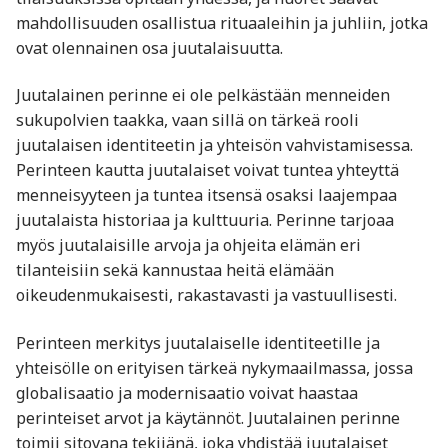
mahdollisuuden osallistua rituaaleihin ja juhliin, jotka
ovat olennainen osa juutalaisuutta.
Juutalainen perinne ei ole pelkästään menneiden
sukupolvien taakka, vaan sillä on tärkeä rooli
juutalaisen identiteetin ja yhteisön vahvistamisessa.
Perinteen kautta juutalaiset voivat tuntea yhteyttä
menneisyyteen ja tuntea itsensä osaksi laajempaa
juutalaista historiaa ja kulttuuria. Perinne tarjoaa
myös juutalaisille arvoja ja ohjeita elämän eri
tilanteisiin sekä kannustaa heitä elämään
oikeudenmukaisesti, rakastavasti ja vastuullisesti.
Perinteen merkitys juutalaiselle identiteetille ja
yhteisölle on erityisen tärkeä nykymaailmassa, jossa
globalisaatio ja modernisaatio voivat haastaa
perinteiset arvot ja käytännöt. Juutalainen perinne
toimii sitovana tekijänä, joka yhdistää juutalaiset