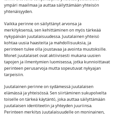
ympäri maailmaa ja auttaa säilyttämään yhteisön
yhtenäisyyden.
Vaikka perinne on säilyttänyt arvonsa ja
merkityksensä, sen kehittäminen on myös tärkeää
nykypäivän juutalaisuudessa. Juutalainen yhteisö
kohtaa uusia haasteita ja mahdollisuuksia, ja
perinteen tulee olla joustavaa ja avointa muutoksille.
Monet juutalaiset ovat aktiivisesti mukana uusien
tapojen ja ilmentymien luomisessa, jotka kunnioittavat
perinteen perusarvoja mutta sopeutuvat nykyajan
tarpeisiin.
Juutalainen perinne on sydämessä juutalaisen
elämässä ja yhteisössä. Sen siirtäminen sukupolvelta
toiselle on tärkeä käytäntö, joka auttaa säilyttämään
juutalaisen identiteetin ja yhteyden juuriinsa.
Perinteen merkitys juutalaisuudelle on moninainen,