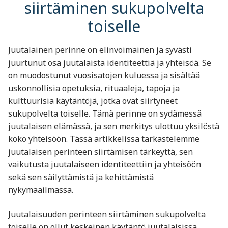
siirtäminen sukupolvelta
toiselle
Juutalainen perinne on elinvoimainen ja syvästi
juurtunut osa juutalaista identiteettiä ja yhteisöä. Se
on muodostunut vuosisatojen kuluessa ja sisältää
uskonnollisia opetuksia, rituaaleja, tapoja ja
kulttuurisia käytäntöjä, jotka ovat siirtyneet
sukupolvelta toiselle. Tämä perinne on sydämessä
juutalaisen elämässä, ja sen merkitys ulottuu yksilöstä
koko yhteisöön. Tässä artikkelissa tarkastelemme
juutalaisen perinteen siirtämisen tärkeyttä, sen
vaikutusta juutalaiseen identiteettiin ja yhteisöön
sekä sen säilyttämistä ja kehittämistä
nykymaailmassa.
Juutalaisuuden perinteen siirtäminen sukupolvelta
toiselle on ollut keskeinen käytäntö juutalaisissa