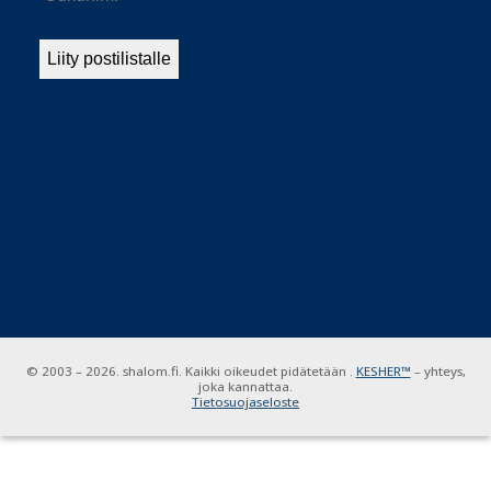
© 2003 – 2026. shalom.fi. Kaikki oikeudet pidätetään .
KESHER™
– yhteys,
joka kannattaa.
Tietosuojaseloste