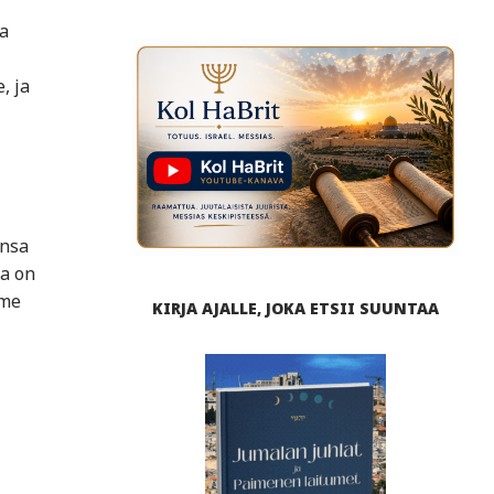
a
, ja
ansa
la on
mme
KIRJA AJALLE, JOKA ETSII SUUNTAA