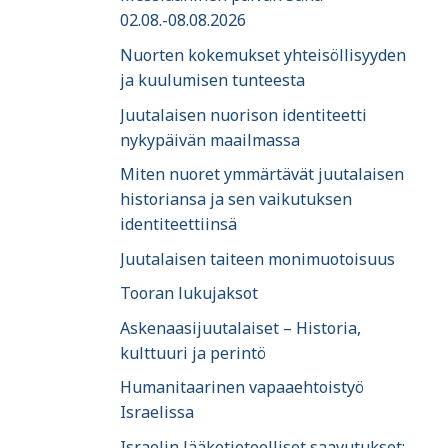
02.08.-08.08.2026
Nuorten kokemukset yhteisöllisyyden
ja kuulumisen tunteesta
Juutalaisen nuorison identiteetti
nykypäivän maailmassa
Miten nuoret ymmärtävät juutalaisen
historiansa ja sen vaikutuksen
identiteettiinsä
Juutalaisen taiteen monimuotoisuus
Tooran lukujaksot
Askenaasijuutalaiset – Historia,
kulttuuri ja perintö
Humanitaarinen vapaaehtoistyö
Israelissa
Israelin lääketieteelliset saavutukset: