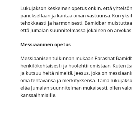
Lukujakson keskeinen opetus onkin, että yhteisön 
panoksellaan ja kantaa oman vastuunsa. Kun yksilöi
tehokkaasti ja harmonisesti. Bamidbar muistuttaa 
että Jumalan suunnitelmassa jokainen on arvokas 
Messiaaninen opetus
Messiaanisen tulkinnan mukaan Parashat Bamidbar
henkilökohtaisesti ja huolehtii omistaan. Kuten I
ja kutsuu heitä nimeltä. Jeesus, joka on messiaan
oma tehtävänsä ja merkityksensä. Tämä lukujaks
elää Jumalan suunnitelman mukaisesti, ollen valo
kanssaihmisille.