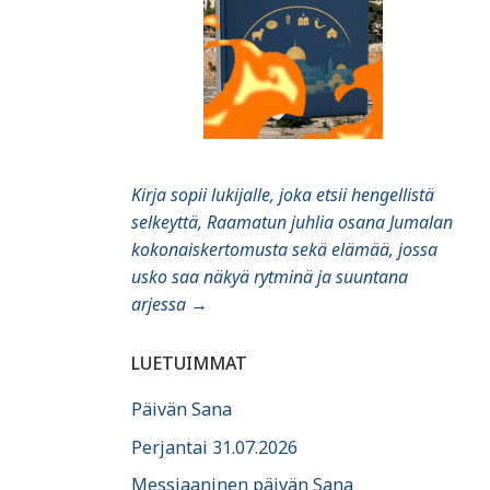
Kirja sopii lukijalle, joka etsii hengellistä
selkeyttä, Raamatun juhlia osana Jumalan
kokonaiskertomusta sekä elämää, jossa
usko saa näkyä rytminä ja suuntana
arjessa
→
LUETUIMMAT
Päivän Sana
Perjantai 31.07.2026
Messiaaninen päivän Sana