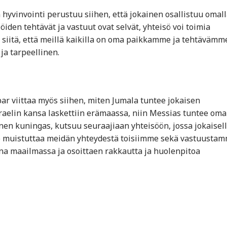
hyvinvointi perustuu siihen, että jokainen osallistuu omall
den tehtävät ja vastuut ovat selvät, yhteisö voi toimia
siitä, että meillä kaikilla on oma paikkamme ja tehtävämme
ja tarpeellinen.
 viittaa myös siihen, miten Jumala tuntee jokaisen
sraelin kansa laskettiin erämaassa, niin Messias tuntee om
inen kuningas, kutsuu seuraajiaan yhteisöön, jossa jokaisel
o muistuttaa meidän yhteydestä toisiimme sekä vastuusta
na maailmassa ja osoittaen rakkautta ja huolenpitoa