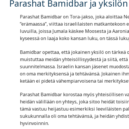
Parashat Bamidbar ja yksilön
Parashat Bamidbar on Tora-jakso, joka aloittaa N
”erämaassa”, viittaa israelilaisten matkantekoon
luvuilla, joissa Jumala käskee Moosesta ja Aaron
kyseessä on laaja koko kansan luku, on tässä lukuj
Bamidbar opettaa, että jokainen yksilö on tärke
muistuttaa meidän yhteisöllisyydestä ja siitä, ett
suunnitelmassa. Israelin kansan jäsenet muodosta
on oma merkityksensä ja tehtävänsä. Jokainen ihmi
ketään ei pidetä vähempiarvoisena tai merkityks
Parashat Bamidbar korostaa myös yhteisöllisen vas
heidän välillään on yhteys, joka sitoo heidät tois
tämä vastuu heijastuu esimerkiksi leeviläisten pal
sukukunnalla oli oma tehtävänsä, ja heidän yhdist
hyvinvoinnin.