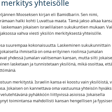
 merkitys yhteisölle
eljännen Mooseksen kirjan eli Bamidbarin. Sen nimi,
 erämaan halki kohti Luvattua maata. Tämä jakso alkaa kans
ia laskemaan jokaisen israelilaisen sukukuntien mukaan. Va
aksossa vahva viesti yksilön merkityksestä yhteisölle.
ä osa suurempaa kokonaisuutta. Laskeminen sukukunnittain
ä jokaisella ihmisellä on oma erityinen roolinsa Jumalan
vat yhdessä Jumalan valitseman kansan, mutta silti jokaise
nen lasketaan ja tunnistetaan yksilönä, mikä osoittaa, ett
ettömänä.
tuun merkitystä. Israelin kansa ei koostu vain yksilöistä, 
iinsa. Jokaisen on kannettava oma vastuunsa yhteisön hyväksi
velutehtävänä pyhäkköön liittyvissä asioissa. Jokaisella
ynyt toimintansa mahdollisti kansan hengellisen ja fyysise