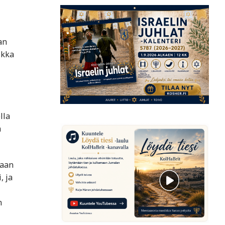
an
ikka
lla
ä
vaan
, ja
n