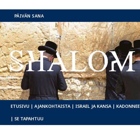
Hyppää
PÄIVÄN SANA
sisältöön
ETUSIVU
| AJANKOHTAISTA
| ISRAEL JA KANSA
| KADONNEE
| SE TAPAHTUU