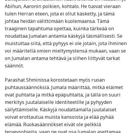
Abihun, Aaronin poikien, kohtalo. He tuovat vieraan
tulen Herran eteen, jota ei ollut käsketty, ja tämä
johtaa heidän välittömään kuolemaansa. Tämä
traaginen tapahtuma opettaa, kuinka tärkeää on
noudattaa Jumalan antamia käskyjä täsmällisesti. Se
muistuttaa siitä, että pyhyys ei ole jotain, jota ihminen
voi määritellä omien mieltymystensä mukaan, vaan se
on Jumalan antama tehtävä ja siihen liittyvät tarkat
säännöt.
Parashat Shminissa korostetaan myös ruoan
puhtaussäännöksiä. Jumala määrittää, mitkä eläimet
ovat puhtaita ja mitkä epäpuhtaita, ja tällä on suuri
merkitys juutalaiselle identiteetille ja pyhyyden
säilyttämiselle. Käskyjä noudattamalla juutalaiset
voivat erottautua muista kansoista ja elää pyhää
elämää. Ruokasäännökset eivät ole pelkkiä
terveysohjeita, vaan ne ovat osa Jumalan asettamaa