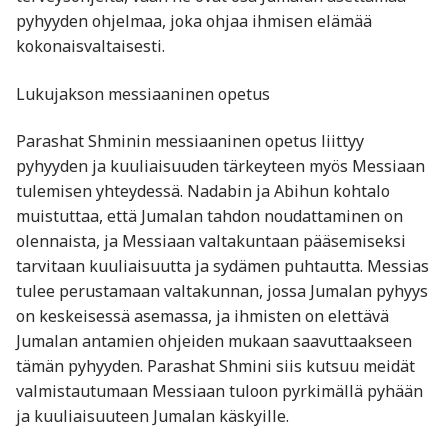
pyhyyden ohjelmaa, joka ohjaa ihmisen elämää
kokonaisvaltaisesti.
Lukujakson messiaaninen opetus
Parashat Shminin messiaaninen opetus liittyy
pyhyyden ja kuuliaisuuden tärkeyteen myös Messiaan
tulemisen yhteydessä. Nadabin ja Abihun kohtalo
muistuttaa, että Jumalan tahdon noudattaminen on
olennaista, ja Messiaan valtakuntaan pääsemiseksi
tarvitaan kuuliaisuutta ja sydämen puhtautta. Messias
tulee perustamaan valtakunnan, jossa Jumalan pyhyys
on keskeisessä asemassa, ja ihmisten on elettävä
Jumalan antamien ohjeiden mukaan saavuttaakseen
tämän pyhyyden. Parashat Shmini siis kutsuu meidät
valmistautumaan Messiaan tuloon pyrkimällä pyhään
ja kuuliaisuuteen Jumalan käskyille.