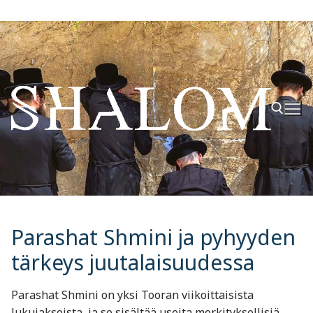
Hyppää
sisältöön
Hae:
Parashat Shmini ja pyhyyden
tärkeys juutalaisuudessa
Parashat Shmini on yksi Tooran viikoittaisista
lukujaksoista, ja se sisältää useita merkityksellisiä