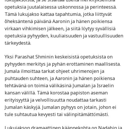
opetuksia juutalaisessa uskonnossa ja perinteessä.
Tämä lukujakso kattaa tapahtumia, jotka liittyvät
õheksäntenä päivänä Aaronin ja hänen poikiensa
virkaan vihkimisen jälkeen, ja siitä löytyy syvällisiä
opetuksia pyhyyden, kuuliaisuuden ja vastuullisuuden
tärkeydestä.
Yksi Parashat Shminin keskeisistä opetuksista on
pyhyyden merkitys ja pyhän erottaminen maallisesta.
Jumala ilmoittaa tarkat ohjeet uhrimenojen ja
puhtauden suhteen, ja Aaronin ja hänen poikiensa
tehtävänä on toimia välikäsinä Jumalan ja Israelin
kansan välillä. Tämä korostaa papiston aseman
erityisyyttä ja velvollisuutta noudattaa tarkasti
Jumalan käskyjä. Jumalan pyhyys on jotain, johon ei
tule suhtautua kevyesti tai välinpitämättömästi.
Lukujakson dramaattinen käännekohta on Nadabin ja