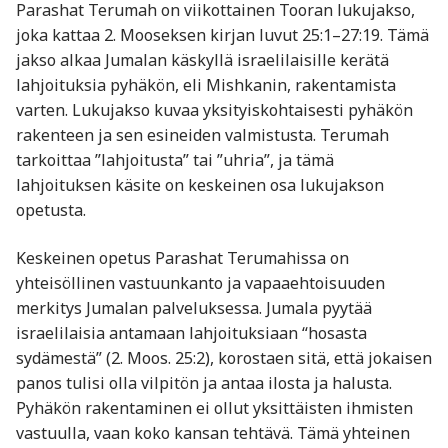
Parashat Terumah on viikottainen Tooran lukujakso,
joka kattaa 2. Mooseksen kirjan luvut 25:1–27:19. Tämä
jakso alkaa Jumalan käskyllä israelilaisille kerätä
lahjoituksia pyhäkön, eli Mishkanin, rakentamista
varten. Lukujakso kuvaa yksityiskohtaisesti pyhäkön
rakenteen ja sen esineiden valmistusta. Terumah
tarkoittaa ”lahjoitusta” tai ”uhria”, ja tämä
lahjoituksen käsite on keskeinen osa lukujakson
opetusta.
Keskeinen opetus Parashat Terumahissa on
yhteisöllinen vastuunkanto ja vapaaehtoisuuden
merkitys Jumalan palveluksessa. Jumala pyytää
israelilaisia antamaan lahjoituksiaan “hosasta
sydämestä” (2. Moos. 25:2), korostaen sitä, että jokaisen
panos tulisi olla vilpitön ja antaa ilosta ja halusta.
Pyhäkön rakentaminen ei ollut yksittäisten ihmisten
vastuulla, vaan koko kansan tehtävä. Tämä yhteinen