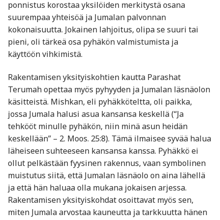
ponnistus korostaa yksilöiden merkitystä osana
suurempaa yhteisöä ja Jumalan palvonnan
kokonaisuutta. Jokainen lahjoitus, olipa se suuri tai
pieni, oli tärkeä osa pyhäkön valmistumista ja
käyttöön vihkimistä.
Rakentamisen yksityiskohtien kautta Parashat
Terumah opettaa myös pyhyyden ja Jumalan läsnäolon
käsitteistä. Mishkan, eli pyhäkköteltta, oli paikka,
jossa Jumala halusi asua kansansa keskellä (“Ja
tehkööt minulle pyhäkön, niin minä asun heidän
keskellään” – 2. Moos. 25:8). Tämä ilmaisee syvää halua
läheiseen suhteeseen kansansa kanssa. Pyhäkkö ei
ollut pelkästään fyysinen rakennus, vaan symbolinen
muistutus siitä, että Jumalan läsnäolo on aina lähellä
ja että hän haluaa olla mukana jokaisen arjessa.
Rakentamisen yksityiskohdat osoittavat myös sen,
miten Jumala arvostaa kauneutta ja tarkkuutta hänen