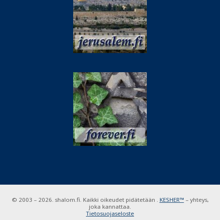
© 2003 – 2026. shalom.fi. Kaikki oikeudet pidätetään .
KESHER™
– yhteys,
joka kannattaa.
Tietosuojaseloste