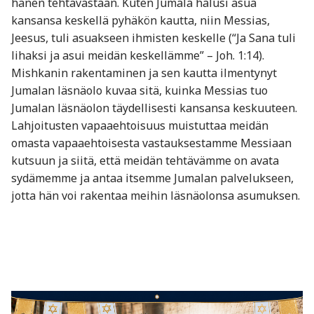
hänen tehtävästään. Kuten Jumala halusi asua
kansansa keskellä pyhäkön kautta, niin Messias,
Jeesus, tuli asuakseen ihmisten keskelle (“Ja Sana tuli
lihaksi ja asui meidän keskellämme” – Joh. 1:14).
Mishkanin rakentaminen ja sen kautta ilmentynyt
Jumalan läsnäolo kuvaa sitä, kuinka Messias tuo
Jumalan läsnäolon täydellisesti kansansa keskuuteen.
Lahjoitusten vapaaehtoisuus muistuttaa meidän
omasta vapaaehtoisesta vastauksestamme Messiaan
kutsuun ja siitä, että meidän tehtävämme on avata
sydämemme ja antaa itsemme Jumalan palvelukseen,
jotta hän voi rakentaa meihin läsnäolonsa asumuksen.