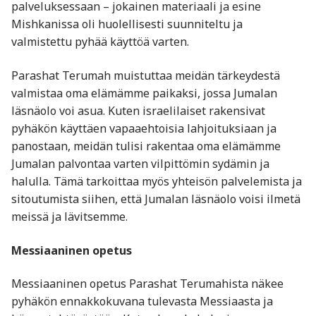
palveluksessaan – jokainen materiaali ja esine
Mishkanissa oli huolellisesti suunniteltu ja
valmistettu pyhää käyttöä varten.
Parashat Terumah muistuttaa meidän tärkeydestä
valmistaa oma elämämme paikaksi, jossa Jumalan
läsnäolo voi asua. Kuten israelilaiset rakensivat
pyhäkön käyttäen vapaaehtoisia lahjoituksiaan ja
panostaan, meidän tulisi rakentaa oma elämämme
Jumalan palvontaa varten vilpittömin sydämin ja
halulla. Tämä tarkoittaa myös yhteisön palvelemista ja
sitoutumista siihen, että Jumalan läsnäolo voisi ilmetä
meissä ja lävitsemme.
Messiaaninen opetus
Messiaaninen opetus Parashat Terumahista näkee
pyhäkön ennakkokuvana tulevasta Messiaasta ja