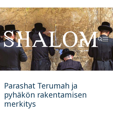
Hyppää
sisältöön
Hae:
Parashat Terumah ja
pyhäkön rakentamisen
merkitys