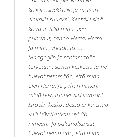
annan sinut petolinnuille,
kaikille siivekkäille ja metsän
eläimille ruuaksi.
Kentälle sinä
kaadut. Sillä minä olen
puhunut, sanoo Herra, Herra.
Ja minä lähetän tulen
Maagogiin ja rantamaalla
turvassa asuvien keskeen. Ja he
tulevat tietämään, että minä
olen Herra.
Ja pyhän nimeni
minä teen tunnetuksi kansani
Israelin keskuudessa enkä enää
salli häväistävän pyhää
nimeäni. Ja pakanakansat
tulevat tietämään, että minä