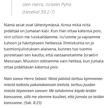
olen Herra, Israelin Pyhä.
(Hesekiel 39:2-7)
Nämä asiat ovat lähestymässä. Ainoa mikä niitä
pidättää on Jumalan käsi. Kun Hän ottaa kätensä pois,
niin silloin me luiskahdamme, liu’umme ja vajoamme
tuhoon ja hävitykseen hetkessä. Ihmiskunta on jo
tuomionjulistuksen alaisena, kunnes tuo tuomio
poistetaan sen kautta, että vastaanotamme Israelin
Messiaan. Muutoin odotamme vain hetkeä, kun Jumala
ottaa pidättävän kätensä pois.
Näin sanoo Herra Sebaot: Niinä päivinä tarttuu kymmenen
miestä kaikista pakanakansain kielistä, tarttuu Juudan
miestä liepeeseen sanoen: Me tahdomme käydä teidän
kanssanne, sillä me olemme kuulleet, että Jumala on teidän
kanssanne. (Sak. 8:23)