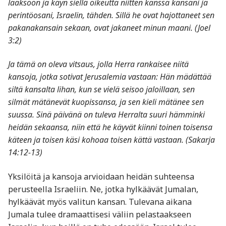
laaksoon ja käyn siellä oikeutta niitten kanssa kansani ja
perintöosani, Israelin, tähden. Sillä he ovat hajottaneet sen
pakanakansain sekaan, ovat jakaneet minun maani. (Joel
3:2)
Ja tämä on oleva vitsaus, jolla Herra rankaisee niitä
kansoja, jotka sotivat Jerusalemia vastaan: Hän mädättää
siltä kansalta lihan, kun se vielä seisoo jaloillaan, sen
silmät mätänevät kuopissansa, ja sen kieli mätänee sen
suussa. Sinä päivänä on tuleva Herralta suuri hämminki
heidän sekaansa, niin että he käyvät kiinni toinen toisensa
käteen ja toisen käsi kohoaa toisen kättä vastaan. (Sakarja
14:12-13)
Yksilöitä ja kansoja arvioidaan heidän suhteensa
perusteella Israeliin. Ne, jotka hylkäävät Jumalan,
hylkäävät myös valitun kansan. Tulevana aikana
Jumala tulee dramaattisesi väliin pelastaakseen