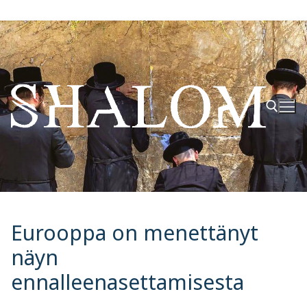
Hyppää
sisältöön
Hae:
Eurooppa on menettänyt
näyn
ennalleenasettamisesta