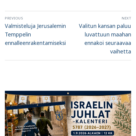
Artikkelien
PREVIOUS
NEXT
selaus
Previous
Next
Valmisteluja Jerusalemin
Valitun kansan paluu
post:
post:
Temppelin
luvattuun maahan
ennalleenrakentamiseksi
ennakoi seuraavaa
vaihetta