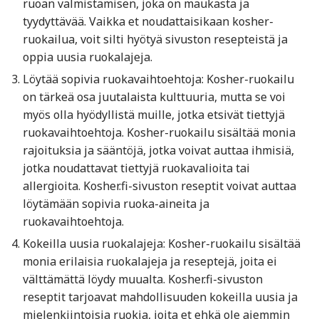
ruoan valmistamisen, joka on maukasta ja
tyydyttävää. Vaikka et noudattaisikaan kosher-
ruokailua, voit silti hyötyä sivuston resepteistä ja
oppia uusia ruokalajeja.
Löytää sopivia ruokavaihtoehtoja: Kosher-ruokailu
on tärkeä osa juutalaista kulttuuria, mutta se voi
myös olla hyödyllistä muille, jotka etsivät tiettyjä
ruokavaihtoehtoja. Kosher-ruokailu sisältää monia
rajoituksia ja sääntöjä, jotka voivat auttaa ihmisiä,
jotka noudattavat tiettyjä ruokavalioita tai
allergioita. Kosher.fi-sivuston reseptit voivat auttaa
löytämään sopivia ruoka-aineita ja
ruokavaihtoehtoja.
Kokeilla uusia ruokalajeja: Kosher-ruokailu sisältää
monia erilaisia ruokalajeja ja reseptejä, joita ei
välttämättä löydy muualta. Kosher.fi-sivuston
reseptit tarjoavat mahdollisuuden kokeilla uusia ja
mielenkiintoisia ruokia, joita et ehkä ole aiemmin