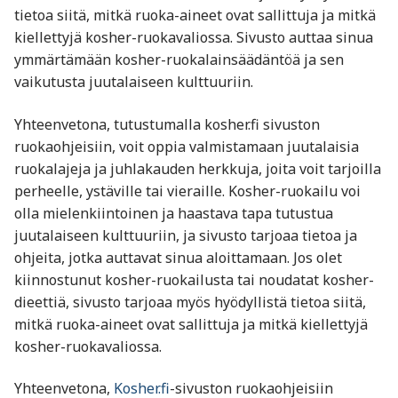
tietoa siitä, mitkä ruoka-aineet ovat sallittuja ja mitkä
kiellettyjä kosher-ruokavaliossa. Sivusto auttaa sinua
ymmärtämään kosher-ruokalainsäädäntöä ja sen
vaikutusta juutalaiseen kulttuuriin.
Yhteenvetona, tutustumalla kosher.fi sivuston
ruokaohjeisiin, voit oppia valmistamaan juutalaisia
ruokalajeja ja juhlakauden herkkuja, joita voit tarjoilla
perheelle, ystäville tai vieraille. Kosher-ruokailu voi
olla mielenkiintoinen ja haastava tapa tutustua
juutalaiseen kulttuuriin, ja sivusto tarjoaa tietoa ja
ohjeita, jotka auttavat sinua aloittamaan. Jos olet
kiinnostunut kosher-ruokailusta tai noudatat kosher-
dieettiä, sivusto tarjoaa myös hyödyllistä tietoa siitä,
mitkä ruoka-aineet ovat sallittuja ja mitkä kiellettyjä
kosher-ruokavaliossa.
Yhteenvetona,
Kosher.fi
-sivuston ruokaohjeisiin