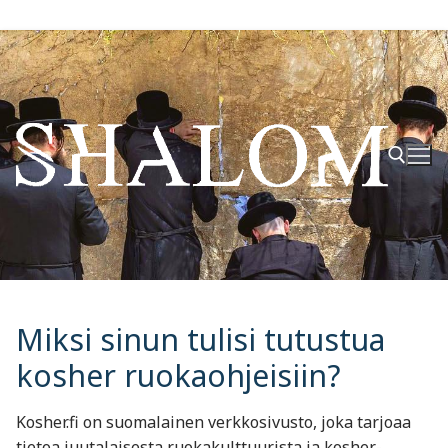
Hyppää
sisältöön
Hae:
Miksi sinun tulisi tutustua
kosher ruokaohjeisiin?
Kosher.fi on suomalainen verkkosivusto, joka tarjoaa
tietoa juutalaisesta ruokakulttuurista ja kosher-