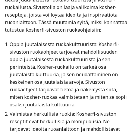
ruokailusta. Sivustolla on laaja valikoima kosher-
reseptejä, joista voi löytää ideoita ja inspiraatiota
ruoanlaittoon. Tässä muutamia syitä, miksi kannattaa
tutustua Kosher.fi-sivuston ruokaohjeisiin:
Oppia juutalaisesta ruokakulttuurista: Kosher.fi-
sivuston ruokaohjeet tarjoavat mahdollisuuden
oppia juutalaisesta ruokakulttuurista ja sen
perinteistä. Kosher-ruokailu on tärkeä osa
juutalaista kulttuuria, ja sen noudattaminen on
keskeinen osa juutalaisia arvoja. Sivuston
ruokaohjeet tarjoavat tietoa ja näkemystä siitä,
miten kosher-ruokaa valmistetaan ja miten se sopii
osaksi juutalaista kulttuuria.
Valmistaa herkullisia ruokia: Kosher.fi-sivuston
reseptit ovat herkullisia ja monipuolisia. Ne
tarjoavat ideoita ruoanlaittoon ja mahdollistavat