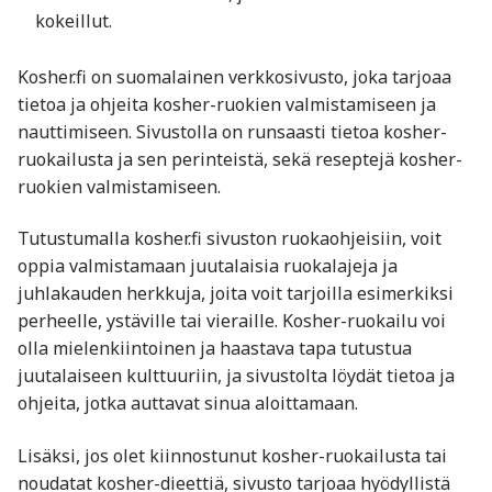
kokeillut.
Kosher.fi on suomalainen verkkosivusto, joka tarjoaa
tietoa ja ohjeita kosher-ruokien valmistamiseen ja
nauttimiseen. Sivustolla on runsaasti tietoa kosher-
ruokailusta ja sen perinteistä, sekä reseptejä kosher-
ruokien valmistamiseen.
Tutustumalla kosher.fi sivuston ruokaohjeisiin, voit
oppia valmistamaan juutalaisia ruokalajeja ja
juhlakauden herkkuja, joita voit tarjoilla esimerkiksi
perheelle, ystäville tai vieraille. Kosher-ruokailu voi
olla mielenkiintoinen ja haastava tapa tutustua
juutalaiseen kulttuuriin, ja sivustolta löydät tietoa ja
ohjeita, jotka auttavat sinua aloittamaan.
Lisäksi, jos olet kiinnostunut kosher-ruokailusta tai
noudatat kosher-dieettiä, sivusto tarjoaa hyödyllistä