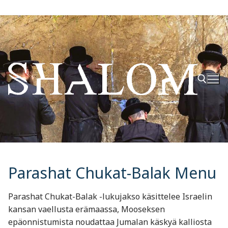
Hyppää
sisältöön
Hae:
Parashat Chukat-Balak Menu
Parashat Chukat-Balak -lukujakso käsittelee Israelin
kansan vaellusta erämaassa, Mooseksen
epäonnistumista noudattaa Jumalan käskyä kalliosta