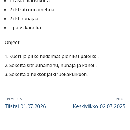
1 rasia mansikoita
2 rkl sitruunamehua
2 rkl hunajaa
ripaus kanelia
Ohjeet:
Kuori ja pilko hedelmät pieniksi paloiksi.
Sekoita sitruunamehu, hunaja ja kaneli.
Sekoita ainekset jälkiruokakulkoon.
Artikkelien
PREVIOUS
NEXT
selaus
Previous
Next
Tiistai 01.07.2026
Keskiviikko 02.07.2025
post:
post: