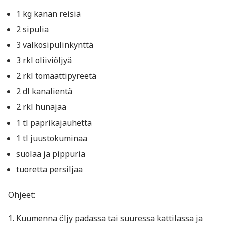
1 kg kanan reisiä
2 sipulia
3 valkosipulinkynttä
3 rkl oliiviöljyä
2 rkl tomaattipyreetä
2 dl kanalientä
2 rkl hunajaa
1 tl paprikajauhetta
1 tl juustokuminaa
suolaa ja pippuria
tuoretta persiljaa
Ohjeet:
Kuumenna öljy padassa tai suuressa kattilassa ja