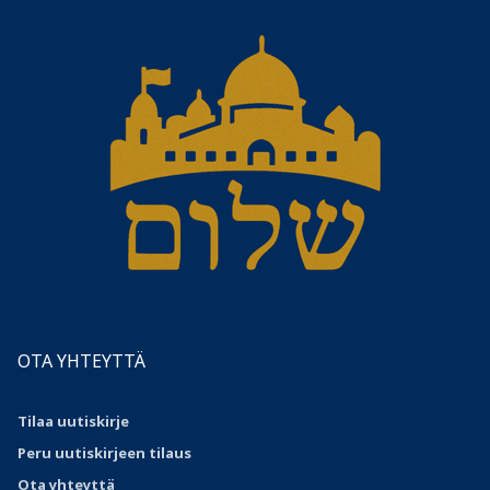
OTA YHTEYTTÄ
Tilaa uutiskirje
Peru uutiskirjeen tilaus
Ota
yhteyttä