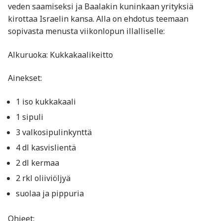
veden saamiseksi ja Baalakin kuninkaan yrityksiä
kirottaa Israelin kansa. Alla on ehdotus teemaan
sopivasta menusta viikonlopun illalliselle:
Alkuruoka: Kukkakaalikeitto
Ainekset:
1 iso kukkakaali
1 sipuli
3 valkosipulinkynttä
4 dl kasvislientä
2 dl kermaa
2 rkl oliiviöljyä
suolaa ja pippuria
Ohjeet: