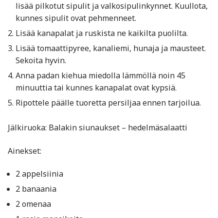
lisää pilkotut sipulit ja valkosipulinkynnet. Kuullota,
kunnes sipulit ovat pehmenneet.
Lisää kanapalat ja ruskista ne kaikilta puolilta.
Lisää tomaattipyree, kanaliemi, hunaja ja mausteet.
Sekoita hyvin.
Anna padan kiehua miedolla lämmöllä noin 45
minuuttia tai kunnes kanapalat ovat kypsiä.
Ripottele päälle tuoretta persiljaa ennen tarjoilua.
Jälkiruoka: Balakin siunaukset – hedelmäsalaatti
Ainekset:
2 appelsiinia
2 banaania
2 omenaa