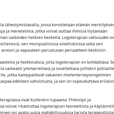
la lähestymistavalla, jossa korostetaan elämän merkitykse
uja ja menetelmiä, jotka voivat auttaa ihmisiä löytämään
lämän vaikeiden hetkien keskellä. Logoterapian vahvuudet ov
esilienssiä, sen monipuolisissa sovelluksissa sekä sen
en arvoon ja vapauteen perustuvan periaatteen keskiöön.
asteita ja heikkouksia, joita logoterapian on kohdattava. S
la vaikeasti ymmärrettävä ja sovellettava joillekin potilaille
niille, jotka kamppailevat vakavien mielenterveysongelmien
kaipaa edelleen vahvistusta, ja sen on sopeuduttava erilaisi
terapiassa ovat kuitenkin lupaavia. Yhteistyö ja
a voivat rikastuttaa logoterapian teoreettista ja käytännöll
minen voi avata uusia mahdollisuuksia tarjota terapeuttista