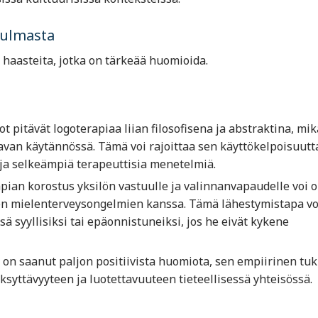
kulmasta
 haasteita, jotka on tärkeää huomioida.
ot pitävät logoterapiaa liian filosofisena ja abstraktina, mik
tavan käytännössä. Tämä voi rajoittaa sen käyttökelpoisuutt
a ja selkeämpiä terapeuttisia menetelmiä.
ian korostus yksilön vastuulle ja valinnanvapaudelle voi o
ien mielenterveysongelmien kanssa. Tämä lähestymistapa vo
sä syyllisiksi tai epäonnistuneiksi, jos he eivät kykene
on saanut paljon positiivista huomiota, sen empiirinen tuk
ksyttävyyteen ja luotettavuuteen tieteellisessä yhteisössä.