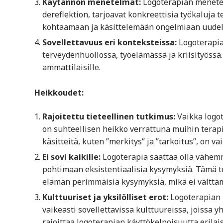
Käytännön menetelmät:
Logoterapian menetelm
dereflektion, tarjoavat konkreettisia työkaluja
kohtaamaan ja käsittelemään ongelmiaan uudell
Sovellettavuus eri konteksteissa:
Logoterapia
terveydenhuollossa, työelämässä ja kriisityössä
ammattilaisille.
Heikkoudet:
Rajoitettu tieteellinen tutkimus:
Vaikka logot
on suhteellisen heikko verrattuna muihin terapi
käsitteitä, kuten ”merkitys” ja ”tarkoitus”, on va
Ei sovi kaikille:
Logoterapia saattaa olla vähemmä
pohtimaan eksistentiaalisia kysymyksiä. Tämä ter
elämän perimmäisiä kysymyksiä, mikä ei välttämä
Kulttuuriset ja yksilölliset erot:
Logoterapian p
vaikeasti sovellettavissa kulttuureissa, joissa yh
rajoittaa logoterapian käyttökelpoisuutta erilai