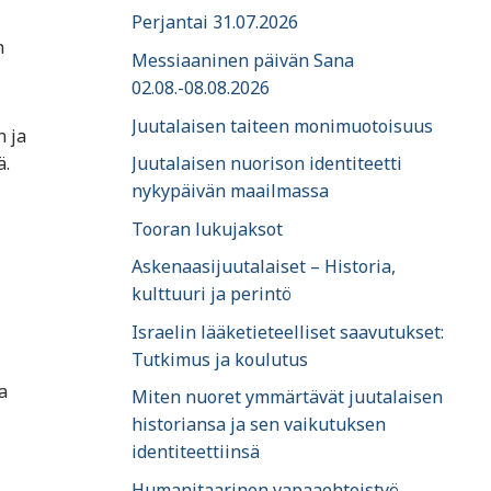
Perjantai 31.07.2026
n
Messiaaninen päivän Sana
02.08.-08.08.2026
Juutalaisen taiteen monimuotoisuus
n ja
Juutalaisen nuorison identiteetti
ä.
nykypäivän maailmassa
Tooran lukujaksot
Askenaasijuutalaiset – Historia,
kulttuuri ja perintö
Israelin lääketieteelliset saavutukset:
Tutkimus ja koulutus
a
Miten nuoret ymmärtävät juutalaisen
historiansa ja sen vaikutuksen
identiteettiinsä
Humanitaarinen vapaaehtoistyö