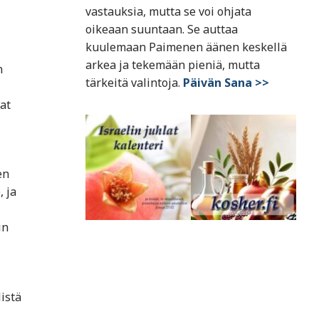
vastauksia, mutta se voi ohjata
oikeaan suuntaan. Se auttaa
kuulemaan Paimenen äänen keskellä
arkea ja tekemään pieniä, mutta
n
tärkeitä valintoja.
Päivän Sana >>
at
en
, ja
in
istä