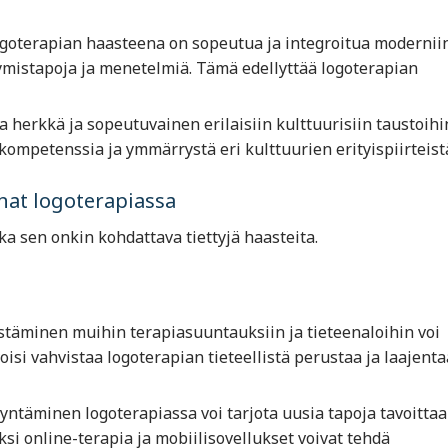
goterapian haasteena on sopeutua ja integroitua modernii
tymistapoja ja menetelmiä. Tämä edellyttää logoterapian
 herkkä ja sopeutuvainen erilaisiin kulttuurisiin taustoihi
 kompetenssia ja ymmärrystä eri kulttuurien erityispiirteist
nat logoterapiassa
a sen onkin kohdattava tiettyjä haasteita.
täminen muihin terapiasuuntauksiin ja tieteenaloihin voi
isi vahvistaa logoterapian tieteellistä perustaa ja laajenta
ntäminen logoterapiassa voi tarjota uusia tapoja tavoittaa
iksi online-terapia ja mobiilisovellukset voivat tehdä