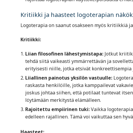
Kritiikki ja haasteet logoterapian näkö
Logoterapia on saanut osakseen myös kritiikkiä ja
Kritiikki:
Liian filosofinen lähestymistapa:
Jotkut kriitik
tehdä siitä vaikeasti ymmärrettävän ja sovellet
erityisesti niille, jotka etsivät konkreettisempi
Liiallinen painotus yksilön vastuulle:
Logoterap
raskasta henkilöille, jotka kamppailevat vakav
joskus johtaa siihen, että potilaat tuntevat itsen
löytämään merkitystä elämälleen.
Rajoitettu empiirinen tuki:
Vaikka logoterapia 
edelleen rajallinen. Tämä voi vaikuttaa sen hyvä
Haasteet: