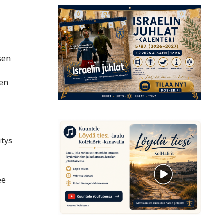
sen
sen
itys
ee