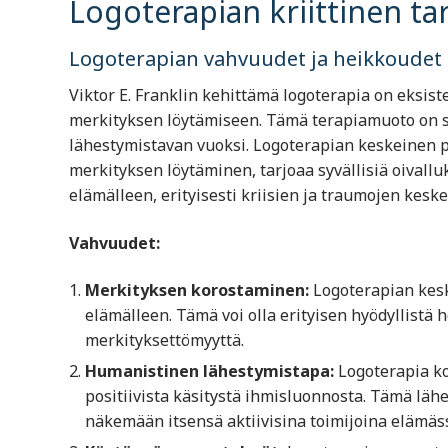
Logoterapian kriittinen ta
Logoterapian vahvuudet ja heikkoudet
Viktor E. Franklin kehittämä logoterapia on eksis
merkityksen löytämiseen. Tämä terapiamuoto on sa
lähestymistavan vuoksi. Logoterapian keskeinen p
merkityksen löytäminen, tarjoaa syvällisiä oivallu
elämälleen, erityisesti kriisien ja traumojen keskel
Vahvuudet:
Merkityksen korostaminen:
Logoterapian kesk
elämälleen. Tämä voi olla erityisen hyödyllistä he
merkityksettömyyttä.
Humanistinen lähestymistapa:
Logoterapia ko
positiivista käsitystä ihmisluonnosta. Tämä lähe
näkemään itsensä aktiivisina toimijoina elämäs