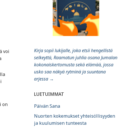
Kirja sopii lukijalle, joka etsii hengellistä
ä voi
selkeyttä, Raamatun juhlia osana Jumalan
a
kokonaiskertomusta sekä elämää, jossa
usko saa näkyä rytminä ja suuntana
lla
arjessa
→
i
LUETUIMMAT
i on
Päivän Sana
Nuorten kokemukset yhteisöllisyyden
ja kuulumisen tunteesta