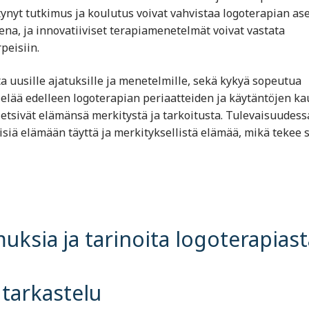
ntynyt tutkimus ja koulutus voivat vahvistaa logoterapian a
ena, ja innovatiiviset terapiamenetelmät voivat vastata
peisiin.
a uusille ajatuksille ja menetelmille, sekä kykyä sopeutua
elää edelleen logoterapian periaatteiden ja käytäntöjen kau
a etsivät elämänsä merkitystä ja tarkoitusta. Tulevaisuudess
isiä elämään täyttä ja merkityksellistä elämää, mikä tekee s
ksia ja tarinoita logoterapiast
 tarkastelu