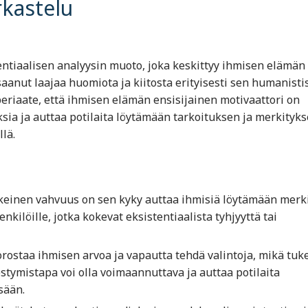
rkastelu
tentiaalisen analyysin muoto, joka keskittyy ihmisen elämän
anut laajaa huomiota ja kiitosta erityisesti sen humanisti
eriaate, että ihmisen elämän ensisijainen motivaattori on
ksia ja auttaa potilaita löytämään tarkoituksen ja merkityk
lä.
einen vahvuus on sen kyky auttaa ihmisiä löytämään merk
nkilöille, jotka kokevat eksistentiaalista tyhjyyttä tai
rostaa ihmisen arvoa ja vapautta tehdä valintoja, mikä tuk
stymistapa voi olla voimaannuttava ja auttaa potilaita
sään.