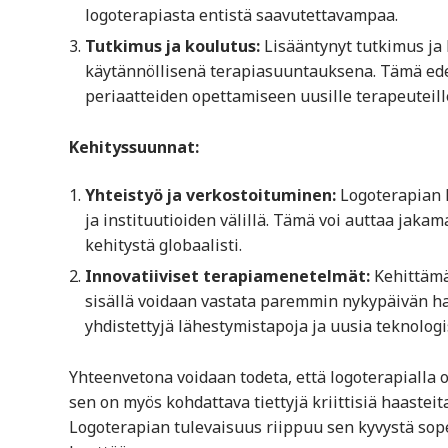
logoterapiasta entistä saavutettavampaa.
Tutkimus ja koulutus:
Lisääntynyt tutkimus ja 
käytännöllisenä terapiasuuntauksena. Tämä ede
periaatteiden opettamiseen uusille terapeuteill
Kehityssuunnat:
Yhteistyö ja verkostoituminen:
Logoterapian ke
ja instituutioiden välillä. Tämä voi auttaa jaka
kehitystä globaalisti.
Innovatiiviset terapiamenetelmät:
Kehittämäl
sisällä voidaan vastata paremmin nykypäivän haas
yhdistettyjä lähestymistapoja ja uusia teknologi
Yhteenvetona voidaan todeta, että logoterapialla 
sen on myös kohdattava tiettyjä kriittisiä haastei
Logoterapian tulevaisuus riippuu sen kyvystä sop