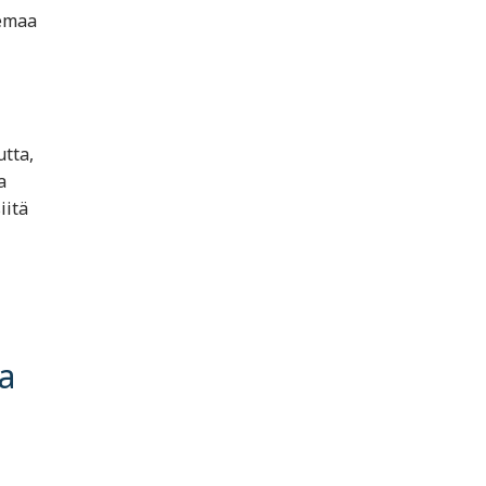
semaa
tta,
a
iitä
a