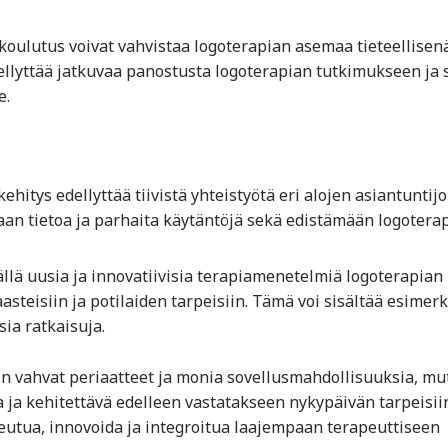
koulutus voivat vahvistaa logoterapian asemaa tieteellisenä
llyttää jatkuvaa panostusta logoterapian tutkimukseen ja 
e.
hitys edellyttää tiivistä yhteistyötä eri alojen asiantuntij
maan tietoa ja parhaita käytäntöjä sekä edistämään logotera
lä uusia ja innovatiivisia terapiamenetelmiä logoterapian
teisiin ja potilaiden tarpeisiin. Tämä voi sisältää esimerk
sia ratkaisuja.
on vahvat periaatteet ja monia sovellusmahdollisuuksia, mu
ta ja kehitettävä edelleen vastatakseen nykypäivän tarpeisii
eutua, innovoida ja integroitua laajempaan terapeuttiseen