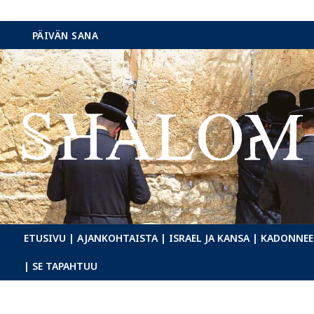
Hyppää
PÄIVÄN SANA
sisältöön
ETUSIVU
| AJANKOHTAISTA
| ISRAEL JA KANSA
| KADONNEE
| SE TAPAHTUU