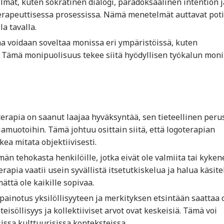
ät, kuten sokratinen dialogi, paradoksaalinen intention j
 terapeuttisessa prosessissa. Nämä menetelmät auttavat poti
a tavalla.
a voidaan soveltaa monissa eri ympäristöissä, kuten
. Tämä monipuolisuus tekee siitä hyödyllisen työkalun moni
erapia on saanut laajaa hyväksyntää, sen tieteellinen peru
amuotoihin. Tämä johtuu osittain siitä, että logoterapian
ikea mitata objektiivisesti.
n tehokasta henkilöille, jotka eivät ole valmiita tai kyken
apia vaatii usein syvällistä itsetutkiskelua ja halua käsite
ttä ole kaikille sopivaa.
ainotus yksilöllisyyteen ja merkityksen etsintään saattaa o
teisöllisyys ja kollektiiviset arvot ovat keskeisiä. Tämä voi
sissa kulttuurisissa konteksteissa.