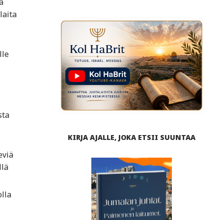
a
laita
lle
sta
KIRJA AJALLE, JOKA ETSII SUUNTAA
eviä
llä
lla