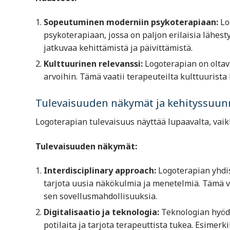
Sopeutuminen moderniin psykoterapiaan:
Lo
psykoterapiaan, jossa on paljon erilaisia lähes
jatkuvaa kehittämistä ja päivittämistä.
Kulttuurinen relevanssi:
Logoterapian on oltava
arvoihin. Tämä vaatii terapeuteilta kulttuurista
Tulevaisuuden näkymät ja kehityssuun
Logoterapian tulevaisuus näyttää lupaavalta, vaikk
Tulevaisuuden näkymät:
Interdisciplinary approach:
Logoterapian yhdis
tarjota uusia näkökulmia ja menetelmiä. Tämä vo
sen sovellusmahdollisuuksia.
Digitalisaatio ja teknologia:
Teknologian hyödy
potilaita ja tarjota terapeuttista tukea. Esimerk