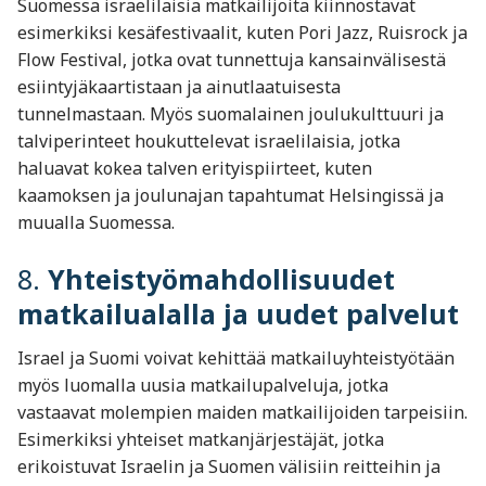
Suomessa israelilaisia matkailijoita kiinnostavat
esimerkiksi kesäfestivaalit, kuten Pori Jazz, Ruisrock ja
Flow Festival, jotka ovat tunnettuja kansainvälisestä
esiintyjäkaartistaan ja ainutlaatuisesta
tunnelmastaan. Myös suomalainen joulukulttuuri ja
talviperinteet houkuttelevat israelilaisia, jotka
haluavat kokea talven erityispiirteet, kuten
kaamoksen ja joulunajan tapahtumat Helsingissä ja
muualla Suomessa.
8.
Yhteistyömahdollisuudet
matkailualalla ja uudet palvelut
Israel ja Suomi voivat kehittää matkailuyhteistyötään
myös luomalla uusia matkailupalveluja, jotka
vastaavat molempien maiden matkailijoiden tarpeisiin.
Esimerkiksi yhteiset matkanjärjestäjät, jotka
erikoistuvat Israelin ja Suomen välisiin reitteihin ja