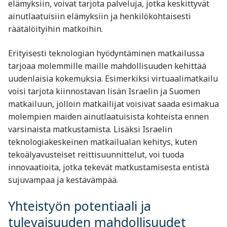
elämyksiin, voivat tarjota palveluja, jotka keskittyvät
ainutlaatuisiin elämyksiin ja henkilökohtaisesti
räätälöityihin matkoihin.
Erityisesti teknologian hyödyntäminen matkailussa
tarjoaa molemmille maille mahdollisuuden kehittää
uudenlaisia kokemuksia. Esimerkiksi virtuaalimatkailu
voisi tarjota kiinnostavan lisän Israelin ja Suomen
matkailuun, jolloin matkailijat voisivat saada esimakua
molempien maiden ainutlaatuisista kohteista ennen
varsinaista matkustamista. Lisäksi Israelin
teknologiakeskeinen matkailualan kehitys, kuten
tekoälyavusteiset reittisuunnittelut, voi tuoda
innovaatioita, jotka tekevät matkustamisesta entistä
sujuvampaa ja kestävämpää.
Yhteistyön potentiaali ja
tulevaisuuden mahdollisuudet