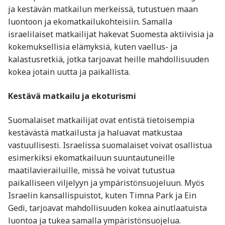
ja kestävän matkailun merkeissä, tutustuen maan
luontoon ja ekomatkailukohteisiin. Samalla
israelilaiset matkailijat hakevat Suomesta aktiivisia ja
kokemuksellisia elämyksiä, kuten vaellus- ja
kalastusretkiä, jotka tarjoavat heille mahdollisuuden
kokea jotain uutta ja paikallista.
Kestävä matkailu ja ekoturismi
Suomalaiset matkailijat ovat entistä tietoisempia
kestävästä matkailusta ja haluavat matkustaa
vastuullisesti. Israelissa suomalaiset voivat osallistua
esimerkiksi ekomatkailuun suuntautuneille
maatilavierailuille, missä he voivat tutustua
paikalliseen viljelyyn ja ympäristönsuojeluun. Myös
Israelin kansallispuistot, kuten Timna Park ja Ein
Gedi, tarjoavat mahdollisuuden kokea ainutlaatuista
luontoa ja tukea samalla ympäristönsuojelua.