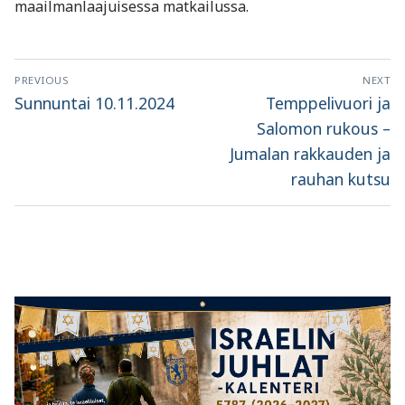
maailmanlaajuisessa matkailussa.
Artikkelien
PREVIOUS
NEXT
selaus
Previous
Next
Sunnuntai 10.11.2024
Temppelivuori ja
post:
post:
Salomon rukous –
Jumalan rakkauden ja
rauhan kutsu