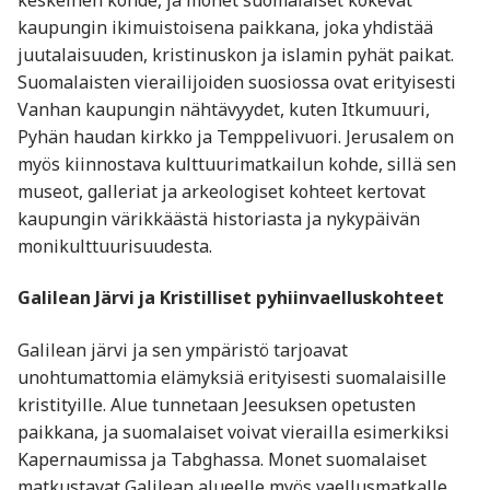
kaupungin ikimuistoisena paikkana, joka yhdistää
juutalaisuuden, kristinuskon ja islamin pyhät paikat.
Suomalaisten vierailijoiden suosiossa ovat erityisesti
Vanhan kaupungin nähtävyydet, kuten Itkumuuri,
Pyhän haudan kirkko ja Temppelivuori. Jerusalem on
myös kiinnostava kulttuurimatkailun kohde, sillä sen
museot, galleriat ja arkeologiset kohteet kertovat
kaupungin värikkäästä historiasta ja nykypäivän
monikulttuurisuudesta.
Galilean Järvi ja Kristilliset pyhiinvaelluskohteet
Galilean järvi ja sen ympäristö tarjoavat
unohtumattomia elämyksiä erityisesti suomalaisille
kristityille. Alue tunnetaan Jeesuksen opetusten
paikkana, ja suomalaiset voivat vierailla esimerkiksi
Kapernaumissa ja Tabghassa. Monet suomalaiset
matkustavat Galilean alueelle myös vaellusmatkalle,