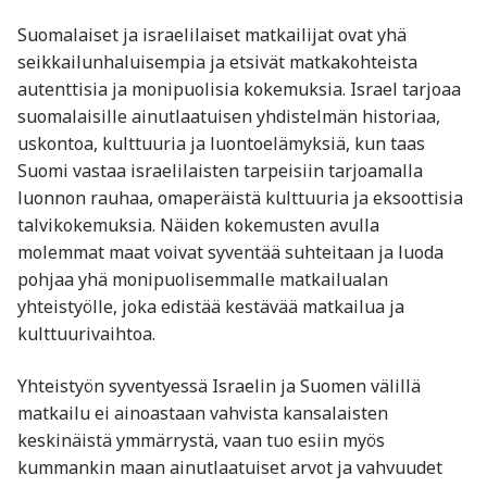
Suomalaiset ja israelilaiset matkailijat ovat yhä
seikkailunhaluisempia ja etsivät matkakohteista
autenttisia ja monipuolisia kokemuksia. Israel tarjoaa
suomalaisille ainutlaatuisen yhdistelmän historiaa,
uskontoa, kulttuuria ja luontoelämyksiä, kun taas
Suomi vastaa israelilaisten tarpeisiin tarjoamalla
luonnon rauhaa, omaperäistä kulttuuria ja eksoottisia
talvikokemuksia. Näiden kokemusten avulla
molemmat maat voivat syventää suhteitaan ja luoda
pohjaa yhä monipuolisemmalle matkailualan
yhteistyölle, joka edistää kestävää matkailua ja
kulttuurivaihtoa.
Yhteistyön syventyessä Israelin ja Suomen välillä
matkailu ei ainoastaan vahvista kansalaisten
keskinäistä ymmärrystä, vaan tuo esiin myös
kummankin maan ainutlaatuiset arvot ja vahvuudet