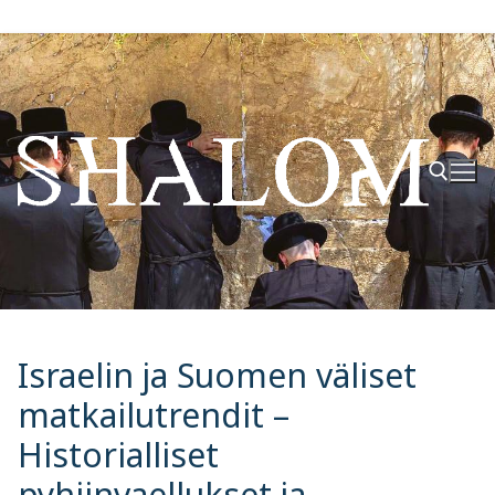
Hyppää
sisältöön
Hae:
Israelin ja Suomen väliset
matkailutrendit –
Historialliset
pyhiinvaellukset ja