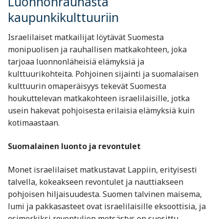
Luonnonrauhasta
kaupunkikulttuuriin
Israelilaiset matkailijat löytävät Suomesta
monipuolisen ja rauhallisen matkakohteen, joka
tarjoaa luonnonläheisiä elämyksiä ja
kulttuurikohteita. Pohjoinen sijainti ja suomalaisen
kulttuurin omaperäisyys tekevät Suomesta
houkuttelevan matkakohteen israelilaisille, jotka
usein hakevat pohjoisesta erilaisia elämyksiä kuin
kotimaastaan.
Suomalainen luonto ja revontulet
Monet israelilaiset matkustavat Lappiin, erityisesti
talvella, kokeakseen revontulet ja nauttiakseen
pohjoisen hiljaisuudesta. Suomen talvinen maisema,
lumi ja pakkasasteet ovat israelilaisille eksoottisia, ja
esimerkiksi revontulien metsästys on suosittu