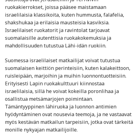
ruokakierrokset, joissa pääsee maistamaan
israelilaisia klassikoita, kuten hummusta, falafelia,
shakshukaa ja erilaisia mausteisia kasviksia.
Israelilaiset ruokatorit ja ravintolat tarjoavat
suomalaisille autenttisia ruokakokemuksia ja
mahdollisuuden tutustua Lähi-idän ruokiin.
Suomessa israelilaiset matkailijat voivat tutustua
suomalaisen keittiön perinteisiin, kuten kalakeittoon,
ruisleipään, marjoihin ja muihin luonnontuotteisiin.
Erityisesti Lapin ruokakulttuuri kiinnostaa
israelilaisia, sillä he voivat kokeilla poronlihaa ja
osallistua metsämarjojen poimintaan.
Tämäntyyppinen lähiruoka ja luonnon antimien
hyödyntäminen ovat nousevia teemoja, ja ne vastaavat
myös kestävän matkailun tarpeisiin, jotka ovat tärkeitä
monille nykyajan matkailijoille.