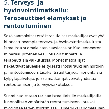
5.
Terveys- ja
hyvinvointimatkailu:
Terapeuttiset elämykset ja
rentoutuminen
Sekä suomalaiset että israelilaiset matkailijat ovat yhä
kiinnostuneempia terveys- ja hyvinvointimatkailusta.
Israelissa suomalaisten suosiossa on Kuolleenmeren
mineraalipitoinen vesi, jolla on tunnettuja
terapeuttisia vaikutuksia. Monet matkailijat
hakeutuvat alueelle erityisesti ihosairauksien hoitoon
ja rentoutumiseen. Lisäksi Israel tarjoaa monenlaisia
kylpyläpalveluja, joissa matkailijat voivat yhdistää
rentoutumisen ja terveysvaikutukset.
Suomi puolestaan tarjoaa israelilaisille matkailijoille
luonnollisen ympäristön rentoutumiseen, jota voi
hyödyntää terveysturismissa. Esimerkiksi suomalainen