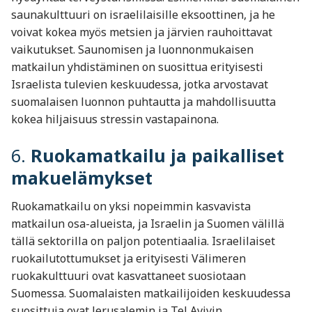
saunakulttuuri on israelilaisille eksoottinen, ja he
voivat kokea myös metsien ja järvien rauhoittavat
vaikutukset. Saunomisen ja luonnonmukaisen
matkailun yhdistäminen on suosittua erityisesti
Israelista tulevien keskuudessa, jotka arvostavat
suomalaisen luonnon puhtautta ja mahdollisuutta
kokea hiljaisuus stressin vastapainona.
6.
Ruokamatkailu ja paikalliset
makuelämykset
Ruokamatkailu on yksi nopeimmin kasvavista
matkailun osa-alueista, ja Israelin ja Suomen välillä
tällä sektorilla on paljon potentiaalia. Israelilaiset
ruokailutottumukset ja erityisesti Välimeren
ruokakulttuuri ovat kasvattaneet suosiotaan
Suomessa. Suomalaisten matkailijoiden keskuudessa
suosittuja ovat Jerusalemin ja Tel Avivin