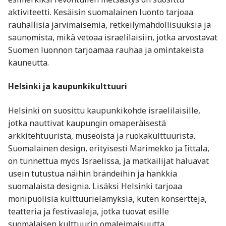
aktiviteetti. Kesäisin suomalainen luonto tarjoaa
rauhallisia järvimaisemia, retkeilymahdollisuuksia ja
saunomista, mikä vetoaa israelilaisiin, jotka arvostavat
Suomen luonnon tarjoamaa rauhaa ja omintakeista
kauneutta.
Helsinki ja kaupunkikulttuuri
Helsinki on suosittu kaupunkikohde israelilaisille,
jotka nauttivat kaupungin omaperäisestä
arkkitehtuurista, museoista ja ruokakulttuurista.
Suomalainen design, erityisesti Marimekko ja Iittala,
on tunnettua myös Israelissa, ja matkailijat haluavat
usein tutustua näihin brändeihin ja hankkia
suomalaista designia. Lisäksi Helsinki tarjoaa
monipuolisia kulttuurielämyksiä, kuten konsertteja,
teatteria ja festivaaleja, jotka tuovat esille
suomalaisen kulttuurin omaleimaisuutta.