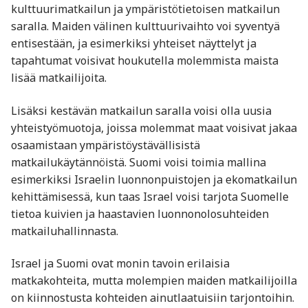
kulttuurimatkailun ja ympäristötietoisen matkailun
saralla. Maiden välinen kulttuurivaihto voi syventyä
entisestään, ja esimerkiksi yhteiset näyttelyt ja
tapahtumat voisivat houkutella molemmista maista
lisää matkailijoita.
Lisäksi kestävän matkailun saralla voisi olla uusia
yhteistyömuotoja, joissa molemmat maat voisivat jakaa
osaamistaan ympäristöystävällisistä
matkailukäytännöistä. Suomi voisi toimia mallina
esimerkiksi Israelin luonnonpuistojen ja ekomatkailun
kehittämisessä, kun taas Israel voisi tarjota Suomelle
tietoa kuivien ja haastavien luonnonolosuhteiden
matkailuhallinnasta.
Israel ja Suomi ovat monin tavoin erilaisia
matkakohteita, mutta molempien maiden matkailijoilla
on kiinnostusta kohteiden ainutlaatuisiin tarjontoihin.