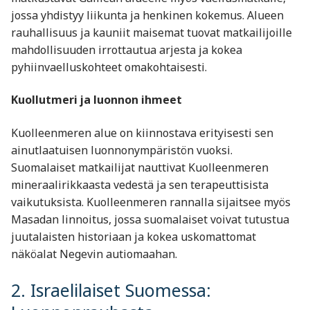
jossa yhdistyy liikunta ja henkinen kokemus. Alueen
rauhallisuus ja kauniit maisemat tuovat matkailijoille
mahdollisuuden irrottautua arjesta ja kokea
pyhiinvaelluskohteet omakohtaisesti.
Kuollutmeri ja luonnon ihmeet
Kuolleenmeren alue on kiinnostava erityisesti sen
ainutlaatuisen luonnonympäristön vuoksi.
Suomalaiset matkailijat nauttivat Kuolleenmeren
mineraalirikkaasta vedestä ja sen terapeuttisista
vaikutuksista. Kuolleenmeren rannalla sijaitsee myös
Masadan linnoitus, jossa suomalaiset voivat tutustua
juutalaisten historiaan ja kokea uskomattomat
näköalat Negevin autiomaahan.
2. Israelilaiset Suomessa: