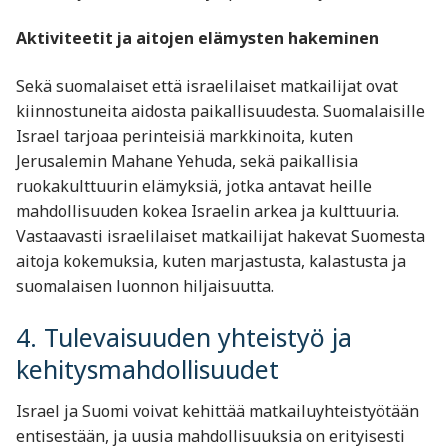
Aktiviteetit ja aitojen elämysten hakeminen
Sekä suomalaiset että israelilaiset matkailijat ovat
kiinnostuneita aidosta paikallisuudesta. Suomalaisille
Israel tarjoaa perinteisiä markkinoita, kuten
Jerusalemin Mahane Yehuda, sekä paikallisia
ruokakulttuurin elämyksiä, jotka antavat heille
mahdollisuuden kokea Israelin arkea ja kulttuuria.
Vastaavasti israelilaiset matkailijat hakevat Suomesta
aitoja kokemuksia, kuten marjastusta, kalastusta ja
suomalaisen luonnon hiljaisuutta.
4. Tulevaisuuden yhteistyö ja
kehitysmahdollisuudet
Israel ja Suomi voivat kehittää matkailuyhteistyötään
entisestään, ja uusia mahdollisuuksia on erityisesti