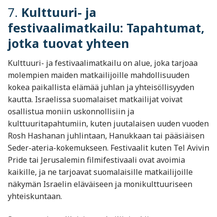
7.
Kulttuuri- ja
festivaalimatkailu: Tapahtumat,
jotka tuovat yhteen
Kulttuuri- ja festivaalimatkailu on alue, joka tarjoaa
molempien maiden matkailijoille mahdollisuuden
kokea paikallista elämää juhlan ja yhteisöllisyyden
kautta. Israelissa suomalaiset matkailijat voivat
osallistua moniin uskonnollisiin ja
kulttuuritapahtumiin, kuten juutalaisen uuden vuoden
Rosh Hashanan juhlintaan, Hanukkaan tai pääsiäisen
Seder-ateria-kokemukseen. Festivaalit kuten Tel Avivin
Pride tai Jerusalemin filmifestivaali ovat avoimia
kaikille, ja ne tarjoavat suomalaisille matkailijoille
näkymän Israelin eläväiseen ja monikulttuuriseen
yhteiskuntaan.