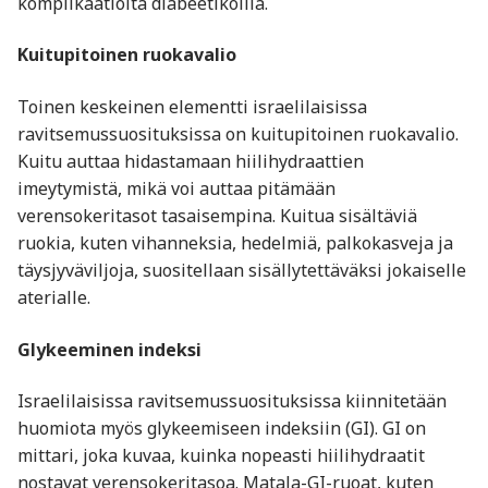
komplikaatioita diabeetikoilla.
Kuitupitoinen ruokavalio
Toinen keskeinen elementti israelilaisissa
ravitsemussuosituksissa on kuitupitoinen ruokavalio.
Kuitu auttaa hidastamaan hiilihydraattien
imeytymistä, mikä voi auttaa pitämään
verensokeritasot tasaisempina. Kuitua sisältäviä
ruokia, kuten vihanneksia, hedelmiä, palkokasveja ja
täysjyväviljoja, suositellaan sisällytettäväksi jokaiselle
aterialle.
Glykeeminen indeksi
Israelilaisissa ravitsemussuosituksissa kiinnitetään
huomiota myös glykeemiseen indeksiin (GI). GI on
mittari, joka kuvaa, kuinka nopeasti hiilihydraatit
nostavat verensokeritasoa. Matala-GI-ruoat, kuten