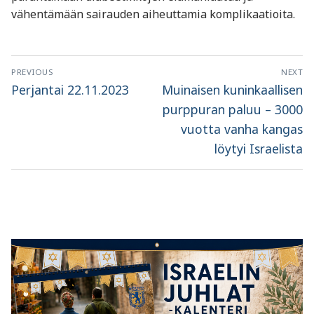
vähentämään sairauden aiheuttamia komplikaatioita.
Artikkelien
PREVIOUS
NEXT
selaus
Previous
Next
Perjantai 22.11.2023
Muinaisen kuninkaallisen
post:
post:
purppuran paluu – 3000
vuotta vanha kangas
löytyi Israelista