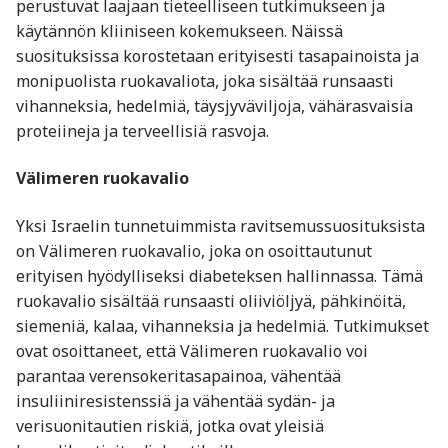
perustuvat laajaan tieteelliseen tutkimukseen ja
käytännön kliiniseen kokemukseen. Näissä
suosituksissa korostetaan erityisesti tasapainoista ja
monipuolista ruokavaliota, joka sisältää runsaasti
vihanneksia, hedelmiä, täysjyväviljoja, vähärasvaisia
proteiineja ja terveellisiä rasvoja.
Välimeren ruokavalio
Yksi Israelin tunnetuimmista ravitsemussuosituksista
on Välimeren ruokavalio, joka on osoittautunut
erityisen hyödylliseksi diabeteksen hallinnassa. Tämä
ruokavalio sisältää runsaasti oliiviöljyä, pähkinöitä,
siemeniä, kalaa, vihanneksia ja hedelmiä. Tutkimukset
ovat osoittaneet, että Välimeren ruokavalio voi
parantaa verensokeritasapainoa, vähentää
insuliiniresistenssiä ja vähentää sydän- ja
verisuonitautien riskiä, jotka ovat yleisiä