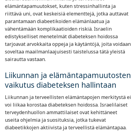
elämäntapamuutokset, kuten stressinhallinta ja
riittävä uni, ovat keskeisiä elementtejä, jotka auttavat
parantamaan diabeetikoiden elämänlaatua ja
vähentämään komplikaatioiden riskiä. Israelin
edistykselliset menetelmät diabeteksen hoidossa
tarjoavat arvokkaita oppeja ja käytäntöjä, joita voidaan
soveltaa maailmanlaajuisesti taistelussa tätä yleistä
sairautta vastaan.
Liikunnan ja elämäntapamuutosten
vaikutus diabeteksen hallintaan
Liikunnan ja terveellisten elämäntapojen merkitystä ei
voi liikaa korostaa diabeteksen hoidossa. Israelilaiset
terveydenhuollon ammattilaiset ovat kehittäneet
useita ohjelmia ja suosituksia, jotka tukevat
diabeetikkojen aktiivista ja terveellistä elämäntapaa.