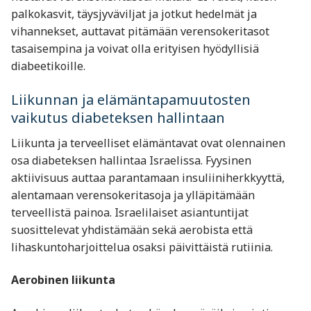
palkokasvit, täysjyväviljat ja jotkut hedelmät ja
vihannekset, auttavat pitämään verensokeritasot
tasaisempina ja voivat olla erityisen hyödyllisiä
diabeetikoille.
Liikunnan ja elämäntapamuutosten
vaikutus diabeteksen hallintaan
Liikunta ja terveelliset elämäntavat ovat olennainen
osa diabeteksen hallintaa Israelissa. Fyysinen
aktiivisuus auttaa parantamaan insuliiniherkkyyttä,
alentamaan verensokeritasoja ja ylläpitämään
terveellistä painoa. Israelilaiset asiantuntijat
suosittelevat yhdistämään sekä aerobista että
lihaskuntoharjoittelua osaksi päivittäistä rutiinia.
Aerobinen liikunta