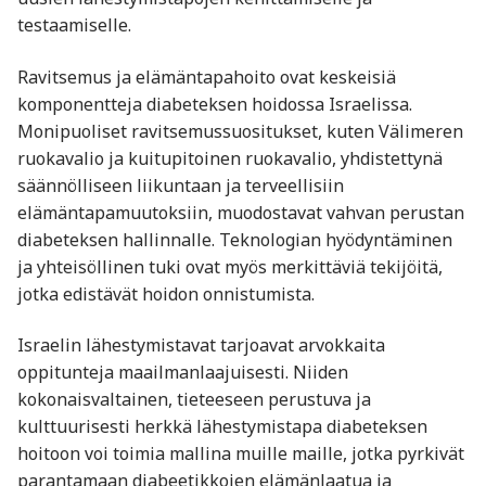
testaamiselle.
Ravitsemus ja elämäntapahoito ovat keskeisiä
komponentteja diabeteksen hoidossa Israelissa.
Monipuoliset ravitsemussuositukset, kuten Välimeren
ruokavalio ja kuitupitoinen ruokavalio, yhdistettynä
säännölliseen liikuntaan ja terveellisiin
elämäntapamuutoksiin, muodostavat vahvan perustan
diabeteksen hallinnalle. Teknologian hyödyntäminen
ja yhteisöllinen tuki ovat myös merkittäviä tekijöitä,
jotka edistävät hoidon onnistumista.
Israelin lähestymistavat tarjoavat arvokkaita
oppitunteja maailmanlaajuisesti. Niiden
kokonaisvaltainen, tieteeseen perustuva ja
kulttuurisesti herkkä lähestymistapa diabeteksen
hoitoon voi toimia mallina muille maille, jotka pyrkivät
parantamaan diabeetikkojen elämänlaatua ja