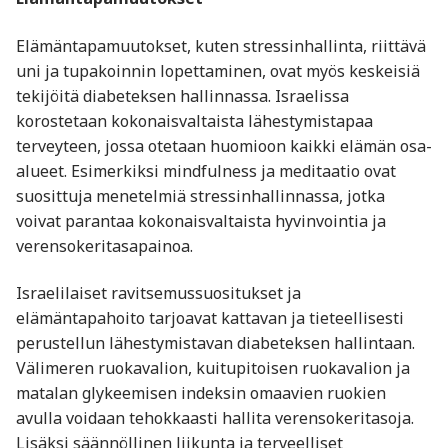
Elämäntapamuutokset, kuten stressinhallinta, riittävä
uni ja tupakoinnin lopettaminen, ovat myös keskeisiä
tekijöitä diabeteksen hallinnassa. Israelissa
korostetaan kokonaisvaltaista lähestymistapaa
terveyteen, jossa otetaan huomioon kaikki elämän osa-
alueet. Esimerkiksi mindfulness ja meditaatio ovat
suosittuja menetelmiä stressinhallinnassa, jotka
voivat parantaa kokonaisvaltaista hyvinvointia ja
verensokeritasapainoa.
Israelilaiset ravitsemussuositukset ja
elämäntapahoito tarjoavat kattavan ja tieteellisesti
perustellun lähestymistavan diabeteksen hallintaan.
Välimeren ruokavalion, kuitupitoisen ruokavalion ja
matalan glykeemisen indeksin omaavien ruokien
avulla voidaan tehokkaasti hallita verensokeritasoja.
Lisäksi säännöllinen liikunta ja terveelliset