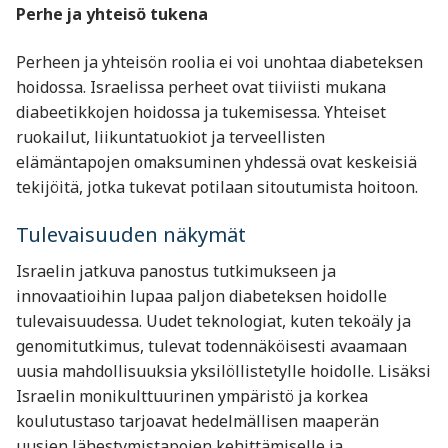
Perhe ja yhteisö tukena
Perheen ja yhteisön roolia ei voi unohtaa diabeteksen
hoidossa. Israelissa perheet ovat tiiviisti mukana
diabeetikkojen hoidossa ja tukemisessa. Yhteiset
ruokailut, liikuntatuokiot ja terveellisten
elämäntapojen omaksuminen yhdessä ovat keskeisiä
tekijöitä, jotka tukevat potilaan sitoutumista hoitoon.
Tulevaisuuden näkymät
Israelin jatkuva panostus tutkimukseen ja
innovaatioihin lupaa paljon diabeteksen hoidolle
tulevaisuudessa. Uudet teknologiat, kuten tekoäly ja
genomitutkimus, tulevat todennäköisesti avaamaan
uusia mahdollisuuksia yksilöllistetylle hoidolle. Lisäksi
Israelin monikulttuurinen ympäristö ja korkea
koulutustaso tarjoavat hedelmällisen maaperän
uusien lähestymistapojen kehittämiselle ja