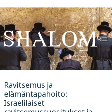
Hyppää
sisältöön
Hae:
Ravitsemus ja
elämäntapahoito:
Israelilaiset
ravitsemussuositukset ja