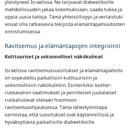
yleistyneet Israelissa. Ne tarjoavat diabeetikoille
mahdollisuuden jakaa kokemuksiaan, saada tukea ja
oppia uusia taitoja. Tämä yhteisöllisyys ja vertaistuki
voivat olla ratkaisevia tekijöitä elämäntapamuutosten
onnistumisessa.
Ravitsemus ja elämäntapojen integrointi
Kulttuuriset ja uskonnolliset näkökulmat
Israelissa ravitsemussuositukset ja elämäntapahoito
on sopeutettu paikallisiin kulttuurisiin ja
uskonnollisiin näkökulmiin. Esimerkiksi kosher-
ruokavalion vaatimukset ja perinteiset juutalaiset
ruokailutavat otetaan huomioon
ravitsemusohjauksessa. Tämä lähestymistapa
varmistaa, että suositukset ovat käytännöllisiä ja
hyväksyttäviä paikallisille diabeetikoille.