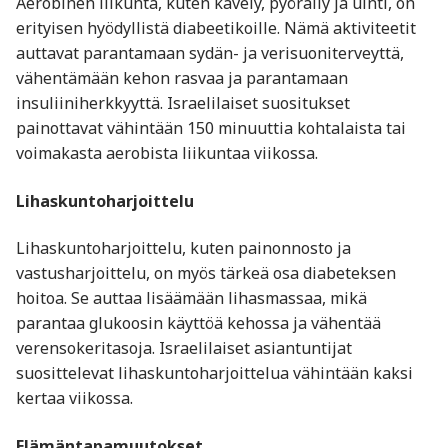
Aerobinen liikunta, kuten kävely, pyöräily ja uinti, on
erityisen hyödyllistä diabeetikoille. Nämä aktiviteetit
auttavat parantamaan sydän- ja verisuoniterveyttä,
vähentämään kehon rasvaa ja parantamaan
insuliiniherkkyyttä. Israelilaiset suositukset
painottavat vähintään 150 minuuttia kohtalaista tai
voimakasta aerobista liikuntaa viikossa.
Lihaskuntoharjoittelu
Lihaskuntoharjoittelu, kuten painonnosto ja
vastusharjoittelu, on myös tärkeä osa diabeteksen
hoitoa. Se auttaa lisäämään lihasmassaa, mikä
parantaa glukoosin käyttöä kehossa ja vähentää
verensokeritasoja. Israelilaiset asiantuntijat
suosittelevat lihaskuntoharjoittelua vähintään kaksi
kertaa viikossa.
Elämäntapamuutokset