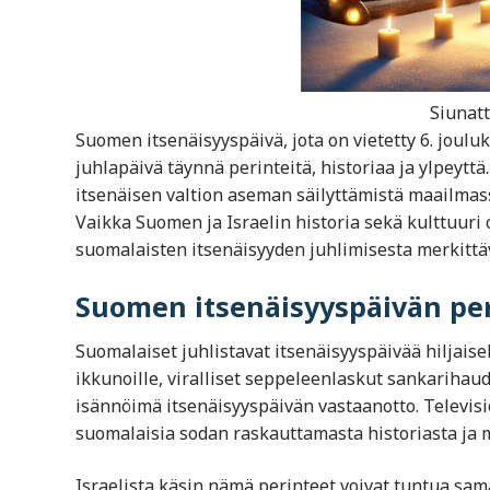
Siunatt
Suomen itsenäisyyspäivä, jota on vietetty 6. joul
juhlapäivä täynnä perinteitä, historiaa ja ylpeytt
itsenäisen valtion aseman säilyttämistä maailmass
Vaikka Suomen ja Israelin historia sekä kulttuuri ov
suomalaisten itsenäisyyden juhlimisesta merkittäv
Suomen itsenäisyyspäivän pe
Suomalaiset juhlistavat itsenäisyyspäivää hiljais
ikkunoille, viralliset seppeleenlaskut sankarihau
isännöimä itsenäisyyspäivän vastaanotto. Televis
suomalaisia sodan raskauttamasta historiasta ja
Israelista käsin nämä perinteet voivat tuntua samall