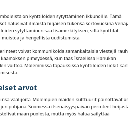
mboleista on kynttilöiden sytyttäminen ikkunoille. Tämä
set halusivat ilmaista hiljaisen tukensa sortovuosina Venä
löiden sytyttäminen saa lisämerkityksen, sillä kynttilät
, muistoa ja hengellistä uudistumista.
erinteet voivat kommunikoida samankaltaisia viestejä rauh
ät kaamoksen pimeydessä, kun taas Israelissa Hanukan
den voittoa. Molemmissa tapauksissa kynttilöiden liekit kan
amisesta.
eiset arvot
ttinsä vaalijoita. Molempien maiden kulttuurit painottavat 
ojen pohjana. Suomessa itsenäisyyspäivän perinteet heijast
istelivat maan puolesta, mutta myös halua säilyttää