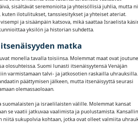
ivä, sisältävät seremonioita ja yhteisöllisiä juhlia, mutta ni
 kuten ilotulitukset, tanssiesitykset ja yhteiset ateriat.
visempi ja sisäänpäin katsova, mikä saattaa Israelista käsi
kunnioittaa yksilön ja historian suhdetta.
n itsenäisyyden matka
tuvat monella tavalla toisiinsa. Molemmat maat ovat joutun
sa olosuhteissa. Suomi lunasti itsenäisyytensä Venäjän
 varmistamaan talvi- ja jatkosotien raskailla uhrauksilla.
andaatin päättymisen jälkeen, mutta itsenäisyyttä seurasi
ustamaan olemassaoloaan.
suomalaisten ja israelilaisten välille. Molemmat kansat
 vaan se vaatii jatkuvaa vaalimista ja puolustamista. Kansalli
 niitä sukupolvia kohtaan, jotka ovat olleet valmiita uhrau