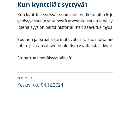
Kun kynttilät syttyvät
Kun kynttilät syttyvät suomalaisten ikkunoilla 6. j
ystävyydestä ja yhteisestä arvostuksesta itsenäisy
itsenäisyys on paitsi historiallinen saavutus myös
Suomen ja Israelin tarinat ovat erilaisia, mutta 
lahja, joka ansaitsee huolellista vaalimista – kyntt
Siunattua itsenäisyyspäivää!
Artikkelien
PREVIOUS
selaus
Previous
Keskiviikko 04.12.2024
post: