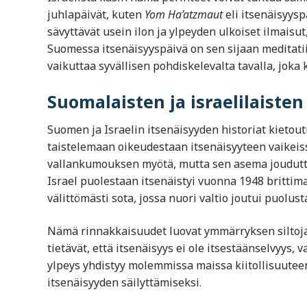
juhlapäivät, kuten
Yom Ha’atzmaut
eli itsenäisyyspä
sävyttävät usein ilon ja ylpeyden ulkoiset ilmaisut,
Suomessa itsenäisyyspäivä on sen sijaan meditatii
vaikuttaa syvällisen pohdiskelevalta tavalla, joka 
Suomalaisten ja israelilaiste
Suomen ja Israelin itsenäisyyden historiat kietou
taistelemaan oikeudestaan itsenäisyyteen vaikeis
vallankumouksen myötä, mutta sen asema jouduttiin
Israel puolestaan itsenäistyi vuonna 1948 brittim
välittömästi sota, jossa nuori valtio joutui puol
Nämä rinnakkaisuudet luovat ymmärryksen siltoja 
tietävät, että itsenäisyys ei ole itsestäänselvyys,
ylpeys yhdistyy molemmissa maissa kiitollisuuteen
itsenäisyyden säilyttämiseksi.