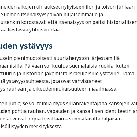
nneiden aikojen uhraukset nykyiseen ilon ja toivon juhlaan.
 Suomen itsenäisyyspäivän hiljaisemmalle ja
tenkin korostavat, että itsenäisyys on paitsi historiallise
aa kestävää yhteiskuntaa.
uuden ystävyys
usein pienimuotoisesti suurlähetystön järjestämillä
paamisilla. Päivään voi kuulua suomalaisia ruokia, kuten
tuurin ja historian jakamista israelilaisille ystäville. Tämä
ä ystävyyssuhteesta, jota ovat vahvistaneet
mys rauhaan ja oikeudenmukaisuuteen maailmassa.
en juhla; se voi toimia myös sillanrakentajana kansojen väli
uden pohtia rauhan, vapauden ja kansallisen identiteetin a
nsat voivat oppia toisiltaan – suomalaisilta hiljaisen
eisöllisyyden merkityksestä.