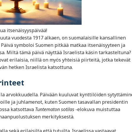
ua itsenäisyyspäivää!
ukuuta vuodesta 1917 alkaen, on suomalaisille kansallinen
ä. Päivä symboloi Suomen pitkää matkaa itsenäisyyteen ja
a. Miltä tämä päivä näyttää Israelista käsin tarkasteltuna?
at erilaisia, niillä on myös yhteisiä piirteitä, jotka tekevät
än hetken Israelista katsottuna.
rinteet
ella arvokkuudella. Päivään kuuluvat kynttilöiden sytyttämi
doille ja juhlamenot, kuten Suomen tasavallan presidentin
iossa katsottava
Tuntematon sotilas
-elokuva muistuttaa
 maanpuolustuksen merkityksestä.
a sekä erilaisilta että tutuilta. Israelissa vastaavat