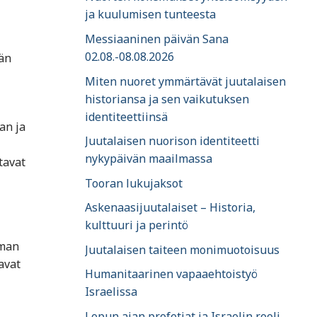
ja kuulumisen tunteesta
Messiaaninen päivän Sana
02.08.-08.08.2026
jän
Miten nuoret ymmärtävät juutalaisen
historiansa ja sen vaikutuksen
identiteettiinsä
an ja
Juutalaisen nuorison identiteetti
nykypäivän maailmassa
tavat
Tooran lukujaksot
Askenaasijuutalaiset – Historia,
kulttuuri ja perintö
oman
Juutalaisen taiteen monimuotoisuus
avat
Humanitaarinen vapaaehtoistyö
Israelissa
Lopun ajan profetiat ja Israelin rooli