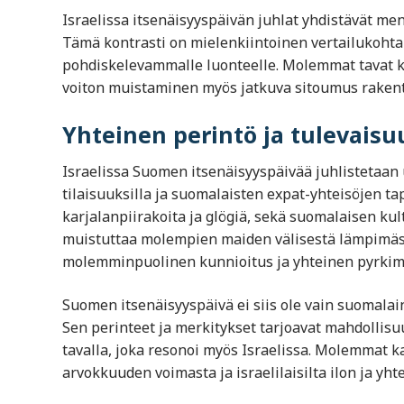
Israelissa itsenäisyyspäivän juhlat yhdistävät me
Tämä kontrasti on mielenkiintoinen vertailukohta
pohdiskelevammalle luonteelle. Molemmat tavat kui
voiton muistaminen myös jatkuva sitoumus rakent
Yhteinen perintö ja tulevais
Israelissa Suomen itsenäisyyspäivää juhlistetaan 
tilaisuuksilla ja suomalaisten expat-yhteisöjen ta
karjalanpiirakoita ja glögiä, sekä suomalaisen kult
muistuttaa molempien maiden välisestä lämpimäst
molemminpuolinen kunnioitus ja yhteinen pyrki
Suomen itsenäisyyspäivä ei siis ole vain suomalain
Sen perinteet ja merkitykset tarjoavat mahdollisu
tavalla, joka resonoi myös Israelissa. Molemmat ka
arvokkuuden voimasta ja israelilaisilta ilon ja yht