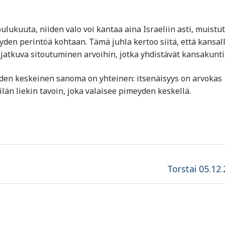
oulukuuta, niiden valo voi kantaa aina Israeliin asti, muistu
yden perintöä kohtaan. Tämä juhla kertoo siitä, että kansal
 jatkuva sitoutuminen arvoihin, jotka yhdistävät kansakunti
niiden keskeinen sanoma on yhteinen: itsenäisyys on arvokas
ilän liekin tavoin, joka valaisee pimeyden keskellä.
Next
Torstai 05.12
post: