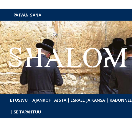
Hyppää
PÄIVÄN SANA
sisältöön
ETUSIVU
| AJANKOHTAISTA
| ISRAEL JA KANSA
| KADONNEE
| SE TAPAHTUU