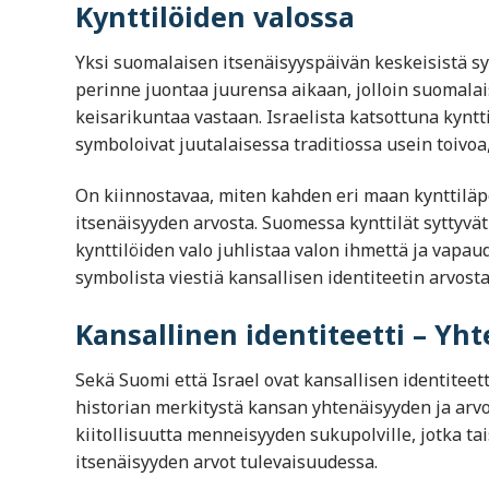
Kynttilöiden valossa
Yksi suomalaisen itsenäisyyspäivän keskeisistä sy
perinne juontaa juurensa aikaan, jolloin suomalai
keisarikuntaa vastaan. Israelista katsottuna kyntti
symboloivat juutalaisessa traditiossa usein toivoa
On kiinnostavaa, miten kahden eri maan kynttiläp
itsenäisyyden arvosta. Suomessa kynttilät syttyv
kynttilöiden valo juhlistaa valon ihmettä ja vapau
symbolista viestiä kansallisen identiteetin arvost
Kansallinen identiteetti – Yht
Sekä Suomi että Israel ovat kansallisen identitee
historian merkitystä kansan yhtenäisyyden ja arv
kiitollisuutta menneisyyden sukupolville, jotka ta
itsenäisyyden arvot tulevaisuudessa.