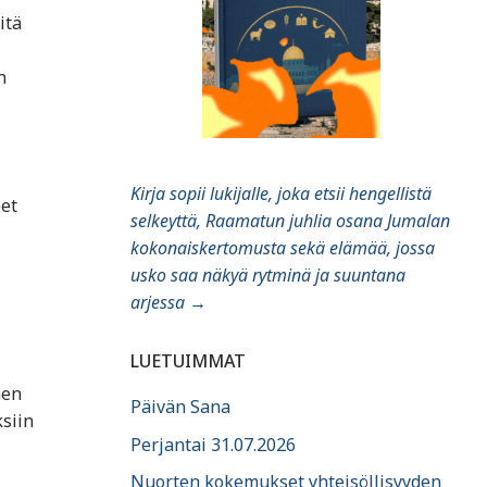
itä
n
Kirja sopii lukijalle, joka etsii hengellistä
eet
selkeyttä, Raamatun juhlia osana Jumalan
kokonaiskertomusta sekä elämää, jossa
usko saa näkyä rytminä ja suuntana
arjessa
→
LUETUIMMAT
nen
Päivän Sana
ksiin
Perjantai 31.07.2026
Nuorten kokemukset yhteisöllisyyden