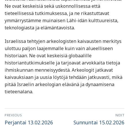
Ne ovat keskeisiä sekä uskonnollisessa että
tieteellisessä tutkimuksessa, ja ne rikastuttavat
ymmärrystämme muinaisen Lähi-idän kulttuureista,
teknologiasta ja elämäntavoista.
Israelissa tehtyjen arkeologisten kaivausten merkitys
ulottuu paljon laajemmalle kuin vain alueelliseen
historiaan. Ne ovat keskeisiä globaalille
historiantutkimukselle ja tarjoavat arvokkaita tietoja
ihmiskunnan menneisyydestä. Arkeologit jatkavat
kaivauksiaan ja uusia löytöjä tehdään jatkuvasti, mikä
pitää Israelin arkeologian elävänä ja dynaamisena
tieteenalana.
Artikkelien
PREVIOUS
NEXT
selaus
Previous
Next
Perjantai 13.02.2026
Sunnuntai 15.02.2026
post:
post: