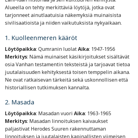
Alueella on tehty merkittäviä löytöjä, jotka ovat
tarjonneet ainutlaatuisia näkemyksiä muinaisista
sivilisaatioista ja niiden vaikutuksista nykyaikaan.
1. Kuolleenmeren kääröt
Löytöpaikka
: Qumranin luolat
Aika
: 1947-1956
Merkitys
: Nämä muinaiset käsikirjoitukset sisältävät
osia Vanhan testamentin teksteistä ja tarjoavat tietoa
juutalaisuuden kehityksestä toisen temppelin aikana.
Ne ovat ratkaisevan tärkeitä sekä uskonnollisen että
historiallisen tutkimuksen kannalta.
2. Masada
Löytöpaikka
: Masadan vuori
Aika
: 1963-1965
Merkitys
: Masadan linnoituksen kaivaukset
paljastivat Herodes Suuren rakennuttaman
linnoituksen ja juutalaisten kapinallisten viimeisen