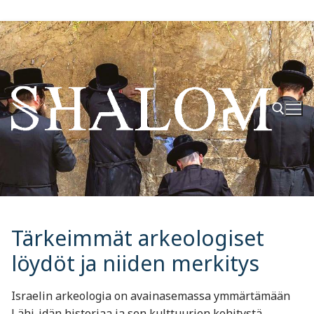
Hyppää
sisältöön
Hae:
Tärkeimmät arkeologiset
löydöt ja niiden merkitys
Israelin arkeologia on avainasemassa ymmärtämään
Lähi-idän historiaa ja sen kulttuurien kehitystä.