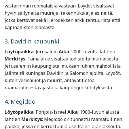
vastarinnan roomalaisia vastaan. Löydöt sisältävät
hyvin säilyneitä muureja, rakennuksia ja esineitä,
jotka kertovat sekä Herodeksen arkkitehtuurista että
kapinallisten elämästä.
3. Davidin kaupunki
Löytöpaikka
: Jerusalem
Aika
: 2000-luvulta lähtien
Merkitys
: Tämä alue sisältää todisteita muinaisesta
Jerusalemin kaupungista, mukaan lukien mahdollisia
jäänteitä kuningas Davidin ja Salomon ajoilta. Löydöt,
kuten vesisäiliöt ja muurit, antavat tietoa
raamatullisesta ajasta ja kaupungin kehityksestä.
4. Megiddo
Löytöpaikka
: Pohjois-Israel
Aika
: 1900-luvun alusta
lähtien
Merkitys
: Megiddo on tunnettu raamatullinen
paikka, jossa on kerrostumia useilta eri ajanjaksoilta.