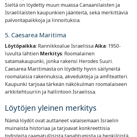
Sieltä on löydetty muun muassa Canaanilaisten ja
Israelilaisten kaupunkien jäänteitä, sekä merkittäviä
palvontapaikkoja ja linnoituksia.
5. Caesarea Maritima
Löytöpaikka
: Rannikkoalue Israelissa
Aika
: 1950-
luvulta lähtien
Merkitys
: Roomalainen
satamakaupunki, jonka rakensi Herodes Suuri.
Caesarea Maritimasta on löydetty hyvin säilyneitä
roomalaisia rakennuksia, akvedukteja ja amfiteatteri.
Kaupunki tarjoaa tärkeän näkökulman roomalaiseen
arkkitehtuuriin ja hallintoon Israelissa.
Löytöjen yleinen merkitys
Nämä löydöt ovat auttaneet valaisemaan Israelin
muinaista historiaa ja tarjoavat konkreettisia
todisteita raamatullisista tapahtumista ja henkilöistä.