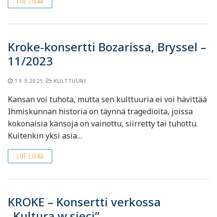
LUE LISÄÄ
Kroke-konsertti Bozarissa, Bryssel –
11/2023
19.3.2025
KULTTUURI
Kansan voi tuhota, mutta sen kulttuuria ei voi hävittää
Ihmiskunnan historia on täynnä tragedioita, joissa
kokonaisia kansoja on vainottu, siirretty tai tuhottu.
Kuitenkin yksi asia…
LUE LISÄÄ
KROKE – Konsertti verkossa
„Kultura w sieci”