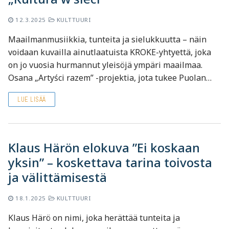
12.3.2025
KULTTUURI
Maailmanmusiikkia, tunteita ja sielukkuutta – näin
voidaan kuvailla ainutlaatuista KROKE-yhtyettä, joka
on jo vuosia hurmannut yleisöjä ympäri maailmaa.
Osana „Artyści razem” -projektia, jota tukee Puolan…
LUE LISÄÄ
Klaus Härön elokuva ”Ei koskaan
yksin” – koskettava tarina toivosta
ja välittämisestä
18.1.2025
KULTTUURI
Klaus Härö on nimi, joka herättää tunteita ja