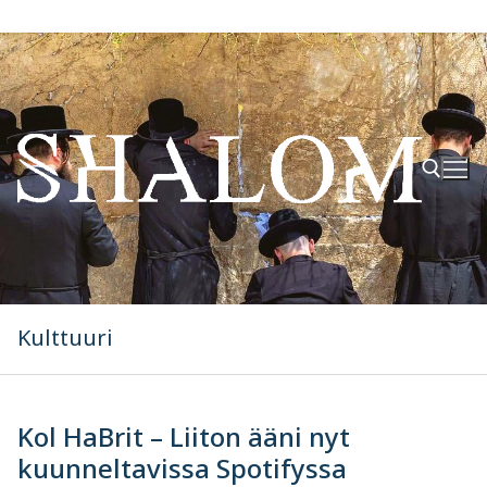
Hyppää
sisältöön
Hae:
Kulttuuri
Kol HaBrit – Liiton ääni nyt
kuunneltavissa Spotifyssa