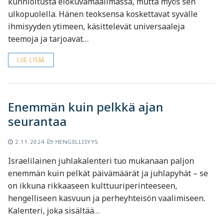
kunnioitusta elokuvamaailmassa, mutta myös sen
ulkopuolella. Hänen teoksensa koskettavat syvälle
ihmisyyden ytimeen, käsittelevät universaaleja
teemoja ja tarjoavat…
LUE LISÄÄ
Enemmän kuin pelkkä ajan
seurantaa
2.11.2024
HENGELLISYYS
Israelilainen juhlakalenteri tuo mukanaan paljon
enemmän kuin pelkät päivämäärät ja juhlapyhät – se
on ikkuna rikkaaseen kulttuuriperinteeseen,
hengelliseen kasvuun ja perheyhteisön vaalimiseen.
Kalenteri, joka sisältää…