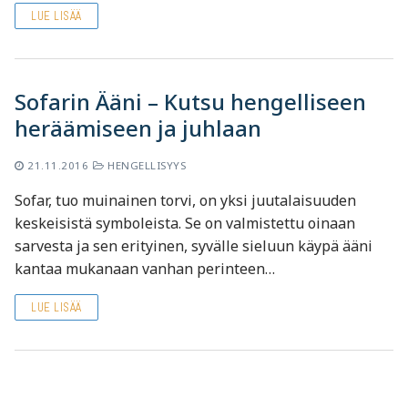
LUE LISÄÄ
Sofarin Ääni – Kutsu hengelliseen
heräämiseen ja juhlaan
21.11.2016
HENGELLISYYS
Sofar, tuo muinainen torvi, on yksi juutalaisuuden
keskeisistä symboleista. Se on valmistettu oinaan
sarvesta ja sen erityinen, syvälle sieluun käypä ääni
kantaa mukanaan vanhan perinteen…
LUE LISÄÄ