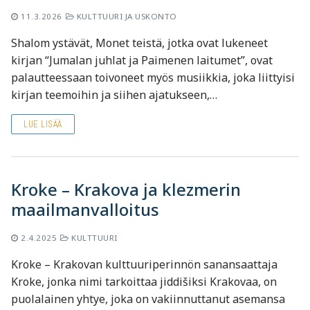
11.3.2026
KULTTUURI JA USKONTO
Shalom ystävät, Monet teistä, jotka ovat lukeneet
kirjan “Jumalan juhlat ja Paimenen laitumet”, ovat
palautteessaan toivoneet myös musiikkia, joka liittyisi
kirjan teemoihin ja siihen ajatukseen,…
LUE LISÄÄ
Kroke – Krakova ja klezmerin
maailmanvalloitus
2.4.2025
KULTTUURI
Kroke – Krakovan kulttuuriperinnön sanansaattaja
Kroke, jonka nimi tarkoittaa jiddišiksi Krakovaa, on
puolalainen yhtye, joka on vakiinnuttanut asemansa