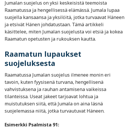
Jumalan suojelus on yksi keskeisistä teemoista
Raamatussa ja hengellisessä elämässä. Jumala lupaa
suojella kansaansa ja yksilöitä, jotka turvaavat Häneen
ja etsivät Hänen johdatustaan. Tämä artikkeli
käsittelee, miten Jumalan suojelusta voi etsiä ja kokea
Raamatun opetusten ja rukouksen kautta.
Raamatun lupaukset
suojeluksesta
Raamatussa Jumalan suojelus ilmenee monin eri
tavoin, kuten fyysisenä turvana, hengellisenä
vahvistuksena ja rauhan antamisena vaikeissa
tilanteissa. Useat jakeet tarjoavat lohtua ja
muistutuksen siitä, että Jumala on aina läsnä
suojelemassa niitä, jotka turvautuvat Häneen.
Esimerkki Psalmista 91: