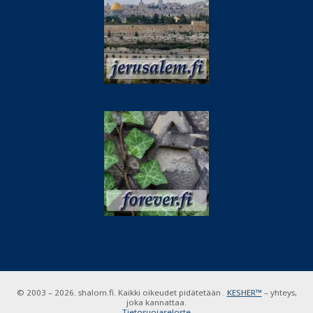
© 2003 – 2026. shalom.fi. Kaikki oikeudet pidätetään .
KESHER™
– yhteys,
joka kannattaa.
Tietosuojaseloste