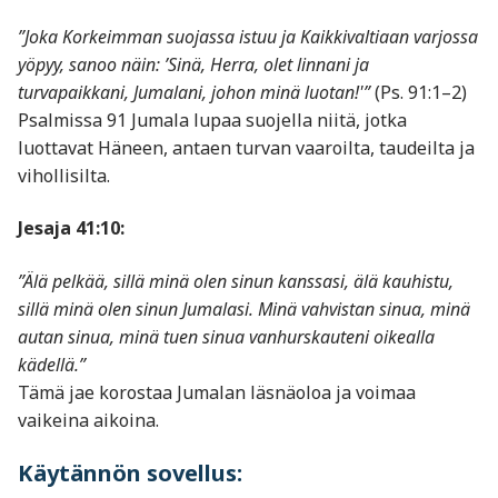
”Joka Korkeimman suojassa istuu ja Kaikkivaltiaan varjossa
yöpyy, sanoo näin: ’Sinä, Herra, olet linnani ja
turvapaikkani, Jumalani, johon minä luotan!'”
(Ps. 91:1–2)
Psalmissa 91 Jumala lupaa suojella niitä, jotka
luottavat Häneen, antaen turvan vaaroilta, taudeilta ja
vihollisilta.
Jesaja 41:10:
”Älä pelkää, sillä minä olen sinun kanssasi, älä kauhistu,
sillä minä olen sinun Jumalasi. Minä vahvistan sinua, minä
autan sinua, minä tuen sinua vanhurskauteni oikealla
kädellä.”
Tämä jae korostaa Jumalan läsnäoloa ja voimaa
vaikeina aikoina.
Käytännön sovellus: