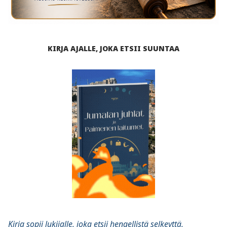
KIRJA AJALLE, JOKA ETSII SUUNTAA
Kirja sopii lukijalle, joka etsii hengellistä selkeyttä,