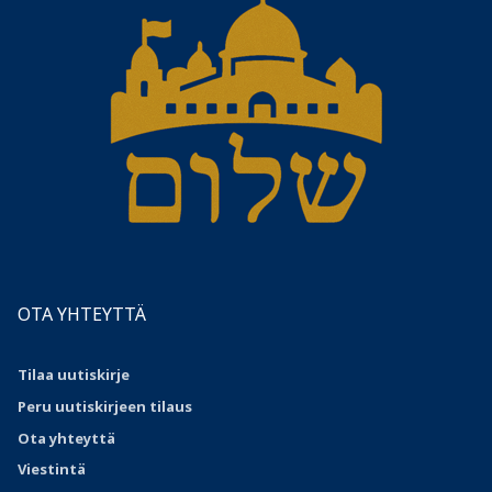
OTA YHTEYTTÄ
Tilaa uutiskirje
Peru uutiskirjeen tilaus
Ota
yhteyttä
Viestintä