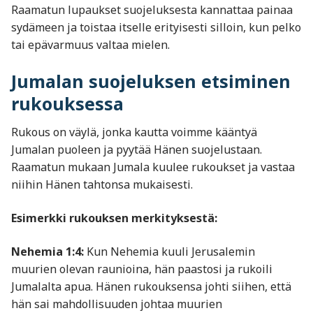
Raamatun lupaukset suojeluksesta kannattaa painaa
sydämeen ja toistaa itselle erityisesti silloin, kun pelko
tai epävarmuus valtaa mielen.
Jumalan suojeluksen etsiminen
rukouksessa
Rukous on väylä, jonka kautta voimme kääntyä
Jumalan puoleen ja pyytää Hänen suojelustaan.
Raamatun mukaan Jumala kuulee rukoukset ja vastaa
niihin Hänen tahtonsa mukaisesti.
Esimerkki rukouksen merkityksestä:
Nehemia 1:4:
Kun Nehemia kuuli Jerusalemin
muurien olevan raunioina, hän paastosi ja rukoili
Jumalalta apua. Hänen rukouksensa johti siihen, että
hän sai mahdollisuuden johtaa muurien