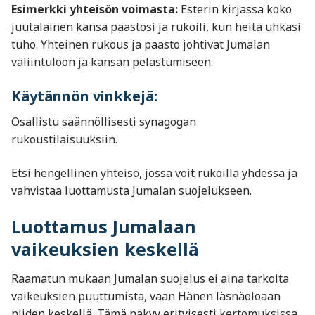
Esimerkki yhteisön voimasta:
Esterin kirjassa koko
juutalainen kansa paastosi ja rukoili, kun heitä uhkasi
tuho. Yhteinen rukous ja paasto johtivat Jumalan
väliintuloon ja kansan pelastumiseen.
Käytännön vinkkejä:
Osallistu säännöllisesti synagogan
rukoustilaisuuksiin.
Etsi hengellinen yhteisö, jossa voit rukoilla yhdessä ja
vahvistaa luottamusta Jumalan suojelukseen.
Luottamus Jumalaan
vaikeuksien keskellä
Raamatun mukaan Jumalan suojelus ei aina tarkoita
vaikeuksien puuttumista, vaan Hänen läsnäoloaan
niiden keskellä. Tämä näkyy erityisesti kertomuksissa,