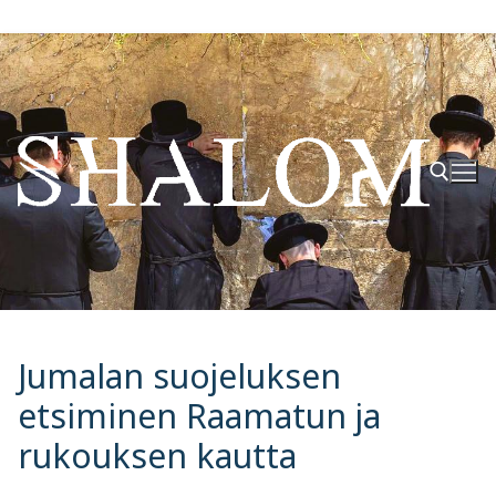
Hyppää
sisältöön
Hae:
Jumalan suojeluksen
etsiminen Raamatun ja
rukouksen kautta