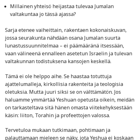
Millainen yhteisö heijastaa tulevaa Jumalan
valtakuntaa jo tässä ajassa?
Sarja etenee vaiheittain, rakentaen kokonaiskuvan,
jossa seurakunta nähdään osana Jumalan suurta
lunastussuunnitelmaa – ei päämääränä itsessään,
vaan välineenä ennalleen asetetun Israelin ja tulevan
valtakunnan todistuksena kansojen keskellä.
Tämä ei ole helppo aihe. Se haastaa totuttuja
ajattelumalleja, kirkollisia rakenteita ja teologisia
oletuksia. Mutta juuri siksi se on välttämätön. Jos
haluamme ymmärtää Yeshuan opetusta oikein, meidän
on tarkasteltava sitä hänen omasta viitekehyksestään
käsin: liiton, Torahin ja profeettojen valossa.
Tervetuloa mukaan tutkimaan, pohtimaan ja
palauttamaan mieleen se näky, jota Yeshua ei koskaan