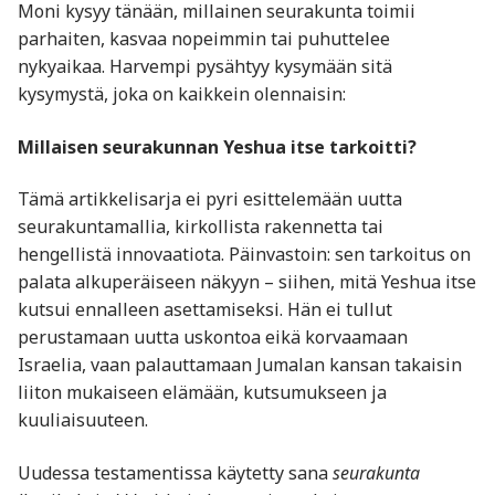
Moni kysyy tänään, millainen seurakunta toimii
parhaiten, kasvaa nopeimmin tai puhuttelee
nykyaikaa. Harvempi pysähtyy kysymään sitä
kysymystä, joka on kaikkein olennaisin:
Millaisen seurakunnan Yeshua itse tarkoitti?
Tämä artikkelisarja ei pyri esittelemään uutta
seurakuntamallia, kirkollista rakennetta tai
hengellistä innovaatiota. Päinvastoin: sen tarkoitus on
palata alkuperäiseen näkyyn – siihen, mitä Yeshua itse
kutsui ennalleen asettamiseksi. Hän ei tullut
perustamaan uutta uskontoa eikä korvaamaan
Israelia, vaan palauttamaan Jumalan kansan takaisin
liiton mukaiseen elämään, kutsumukseen ja
kuuliaisuuteen.
Uudessa testamentissa käytetty sana
seurakunta