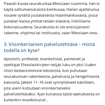
Paavali kuvaa seurakuntaa Messiaan ruumiina, hän ei
käytä sattumanvaraista kielikuvaa. Hänen ajattelunsa
nousee syvältä juutalaisesta maailmankuvasta, jossa
Jumalan kansa ymmärretään elävänä, liitollisena
kokonaisuutena. Seurakunta ei ole ensisijaisesti
rakenne, ohjelma tai instituutio, vaan Messiaan oma…
3. Viisinkertainen palvelutehtävä – mistä
todella on kyse?
Apostolit, profeetat, evankelistat, paimenet ja
opettajat Efesolaiskirjeen neljäs luku on yksi Uuden
liiton keskeisimmistä teksteistä, kun puhutaan
seurakunnan rakenteesta, palvelusta ja hengellisestä
kasvusta. Jakeet 11–16 ovat synnyttäneet käsitteen,
jota usein kutsutaan viisinkertaiseksi
palvelutehtäväksi. Ajan kuluessa tästä opetuksesta on
kuitenkin muodostunut…