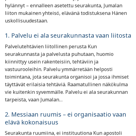
hylännyt – ennalleen asetettu seurakunta, Jumalan
liiton mukainen yhteisö, elävänä todistuksena Hänen
uskollisuudestaan.
1. Palvelu ei ala seurakunnasta vaan liitosta
Palvelutehtävien liitollinen perusta Kun
seurakunnasta ja palvelusta puhutaan, huomio
kiinnittyy usein rakenteisiin, tehtäviin ja
vastuurooleihin. Palvelu ymmärretään helposti
toimintana, jota seurakunta organisoi ja jossa ihmiset
täyttävät erilaisia tehtäviä. Raamatullinen näkökulma
vie kuitenkin syvemmälle. Palvelu ei ala seurakunnan
tarpeista, vaan Jumalan…
2. Messiaan ruumis – ei organisaatio vaan
elävä kokonaisuus
Seurakunta ruumiina, ei instituutiona Kun apostoli