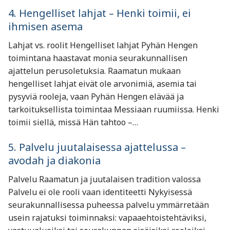
4. Hengelliset lahjat – Henki toimii, ei
ihmisen asema
Lahjat vs. roolit Hengelliset lahjat Pyhän Hengen
toimintana haastavat monia seurakunnallisen
ajattelun perusoletuksia. Raamatun mukaan
hengelliset lahjat eivät ole arvonimiä, asemia tai
pysyviä rooleja, vaan Pyhän Hengen elävää ja
tarkoituksellista toimintaa Messiaan ruumiissa. Henki
toimii siellä, missä Hän tahtoo –…
5. Palvelu juutalaisessa ajattelussa –
avodah ja diakonia
Palvelu Raamatun ja juutalaisen tradition valossa
Palvelu ei ole rooli vaan identiteetti Nykyisessä
seurakunnallisessa puheessa palvelu ymmärretään
usein rajatuksi toiminnaksi: vapaaehtoistehtäviksi,