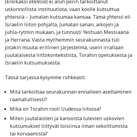
(kreikaksi
ekklesia
) ei alun perin tarkoittanut
uskonnollista instituutiota, vaan koolle kutsuttua
yhteisöä – Jumalan kutsumaa kansaa. Tämä yhteisö eli
Israelin liiton pohjalta, Jumalan sanan, aikojen ja
juhla-rytmin mukaan, ja tunnusti Yeshuan Messiaana
ja Herrana. Vasta myöhemmin seurakunnasta tuli
jotakin muuta: erillinen järjestelmä, usein irrallaan
juutalaisesta liittokontekstista, Torahin opetuksesta ja
Israelin kutsumuksesta.
Tässä sarjassa kysymme rohkeasti:
Mitä tarkoittaa seurakunnan ennalleen asettaminen
raamatullisesti?
Mikä on Torahin rooli Uudessa liitossa?
Miten juutalaisten ja kansoista tulevien uskovien
kutsumukset liittyvät toisiinsa ilman sekoittumista
tai korvaamista?