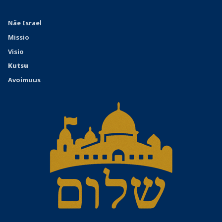
Näe Israel
Missio
Visio
Kutsu
Avoimuus