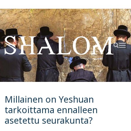
Hyppää
sisältöön
Hae:
Millainen on Yeshuan
tarkoittama ennalleen
asetettu seurakunta?