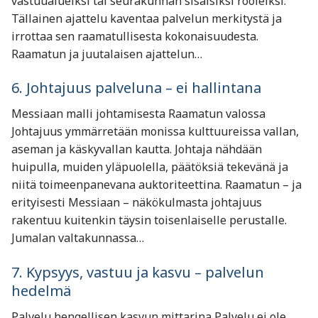
vastuualueiksi tai seurakunnan sisäisiksi rooleiksi.
Tällainen ajattelu kaventaa palvelun merkitystä ja
irrottaa sen raamatullisesta kokonaisuudesta.
Raamatun ja juutalaisen ajattelun…
6. Johtajuus palveluna – ei hallintana
Messiaan malli johtamisesta Raamatun valossa
Johtajuus ymmärretään monissa kulttuureissa vallan,
aseman ja käskyvallan kautta. Johtaja nähdään
huipulla, muiden yläpuolella, päätöksiä tekevänä ja
niitä toimeenpanevana auktoriteettina. Raamatun – ja
erityisesti Messiaan – näkökulmasta johtajuus
rakentuu kuitenkin täysin toisenlaiselle perustalle.
Jumalan valtakunnassa…
7. Kypsyys, vastuu ja kasvu – palvelun
hedelmä
Palvelu hengellisen kasvun mittarina Palvelu ei ole