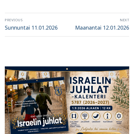
Artikkelien
PREVIOUS
NEXT
selaus
Previous
Next
Sunnuntai 11.01.2026
Maanantai 12.01.2026
post:
post: