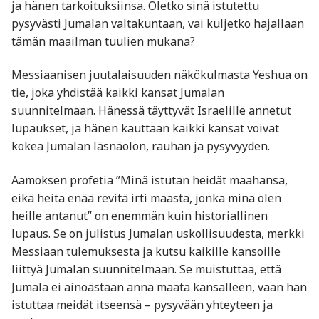
ja hänen tarkoituksiinsa. Oletko sinä istutettu
pysyvästi Jumalan valtakuntaan, vai kuljetko hajallaan
tämän maailman tuulien mukana?
Messiaanisen juutalaisuuden näkökulmasta Yeshua on
tie, joka yhdistää kaikki kansat Jumalan
suunnitelmaan. Hänessä täyttyvät Israelille annetut
lupaukset, ja hänen kauttaan kaikki kansat voivat
kokea Jumalan läsnäolon, rauhan ja pysyvyyden.
Aamoksen profetia ”Minä istutan heidät maahansa,
eikä heitä enää revitä irti maasta, jonka minä olen
heille antanut” on enemmän kuin historiallinen
lupaus. Se on julistus Jumalan uskollisuudesta, merkki
Messiaan tulemuksesta ja kutsu kaikille kansoille
liittyä Jumalan suunnitelmaan. Se muistuttaa, että
Jumala ei ainoastaan anna maata kansalleen, vaan hän
istuttaa meidät itseensä – pysyvään yhteyteen ja