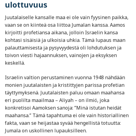
ulottuvuus
Juutalaiselle kansalle maa ei ole vain fyysinen paikka,
vaan se on kiinteä osa liittoa Jumalan kanssa. Aamos
kirjoitti profetiansa aikana, jolloin Israelin kansa
kohtasi sisäisiä ja ulkoisia uhkia. Tämä lupaus maan
palauttamisesta ja pysyvyydestä oli lohdutuksen ja
toivon viesti hajaannuksen, vainojen ja eksyksen
keskellä.
Israelin valtion perustaminen vuonna 1948 nähdään
monien juutalaisten ja kristittyjen parissa profetian
täyttymyksenä. Juutalaisten paluu omaan maahansa
eri puolilta maailmaa – Aliyah – on ilmiö, joka
konkretisoi Aamoksen sanoja: ”Minä istutan heidät
maahansa.” Tämä tapahtuma ei ole vain historiallinen
fakta, vaan se heijastaa syvää hengellistä totuutta:
Jumala on uskollinen lupauksilleen.