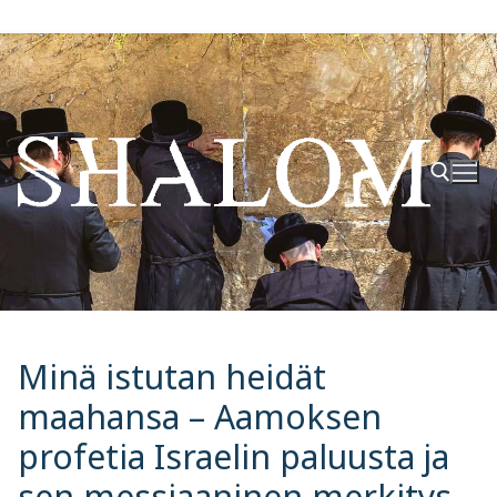
Hyppää
sisältöön
Hae:
Minä istutan heidät
maahansa – Aamoksen
profetia Israelin paluusta ja
sen messiaaninen merkitys