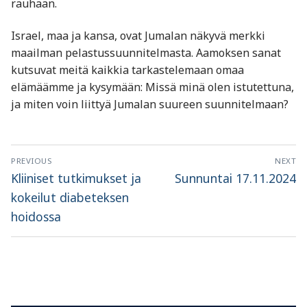
rauhaan.
Israel, maa ja kansa, ovat Jumalan näkyvä merkki
maailman pelastussuunnitelmasta. Aamoksen sanat
kutsuvat meitä kaikkia tarkastelemaan omaa
elämäämme ja kysymään: Missä minä olen istutettuna,
ja miten voin liittyä Jumalan suureen suunnitelmaan?
Artikkelien
PREVIOUS
NEXT
selaus
Previous
Next
Kliiniset tutkimukset ja
Sunnuntai 17.11.2024
post:
post:
kokeilut diabeteksen
hoidossa