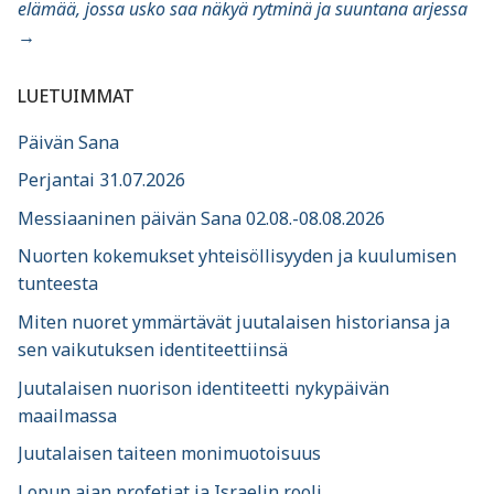
elämää, jossa usko saa näkyä rytminä ja suuntana arjessa
→
LUETUIMMAT
Päivän Sana
Perjantai 31.07.2026
Messiaaninen päivän Sana 02.08.-08.08.2026
Nuorten kokemukset yhteisöllisyyden ja kuulumisen
tunteesta
Miten nuoret ymmärtävät juutalaisen historiansa ja
sen vaikutuksen identiteettiinsä
Juutalaisen nuorison identiteetti nykypäivän
maailmassa
Juutalaisen taiteen monimuotoisuus
Lopun ajan profetiat ja Israelin rooli