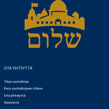
OTA YHTEYTTÄ
Tilaa uutiskirje
Peru uutiskirjeen tilaus
Ota
yhteyttä
Viestintä