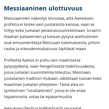
Messiaaninen ulottuvuus
Messiaaninen näkemys korostaa, että Aamoksen
profetia ei koske vain juutalaista kansaa, vaan se
liittyy koko Jumalan pelastussuunnitelmaan. Israelin
maahan palaaminen ja kansan pysyvä asettuminen
ovat ennusmerkkejä Messiaan tulemuksesta, jolloin
rauha ja oikeudenmukaisuus täyttävät maan.
Profeetta Aamos ei puhu vain maallisesta
pysyvyydestä, vaan hengellisestä todellisuudesta,
jossa Jumalan suunnitelma toteutuu. Messiaan,
juutalaisen tradition mukaan, odotetaan tuovan koko
maailman Jumalan yhteyteen. Tämä aika on
symbolinen ”istuttaminen”, jossa ei ole enää
hajaannusta, sotaa tai epävarmuutta.
Jeesuksen (Yeshua HaMashiach) seuraajat