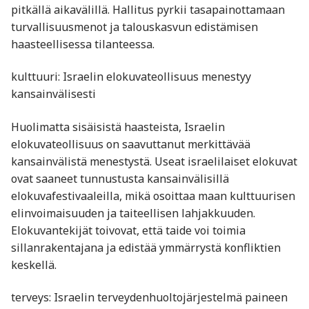
pitkällä aikavälillä. Hallitus pyrkii tasapainottamaan
turvallisuusmenot ja talouskasvun edistämisen
haasteellisessa tilanteessa.
kulttuuri: Israelin elokuvateollisuus menestyy
kansainvälisesti
Huolimatta sisäisistä haasteista, Israelin
elokuvateollisuus on saavuttanut merkittävää
kansainvälistä menestystä. Useat israelilaiset elokuvat
ovat saaneet tunnustusta kansainvälisillä
elokuvafestivaaleilla, mikä osoittaa maan kulttuurisen
elinvoimaisuuden ja taiteellisen lahjakkuuden.
Elokuvantekijät toivovat, että taide voi toimia
sillanrakentajana ja edistää ymmärrystä konfliktien
keskellä.
terveys: Israelin terveydenhuoltojärjestelmä paineen