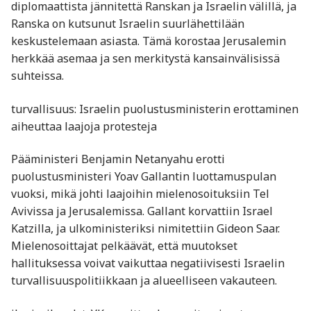
diplomaattista jännitettä Ranskan ja Israelin välillä, ja
Ranska on kutsunut Israelin suurlähettilään
keskustelemaan asiasta. Tämä korostaa Jerusalemin
herkkää asemaa ja sen merkitystä kansainvälisissä
suhteissa.
turvallisuus: Israelin puolustusministerin erottaminen
aiheuttaa laajoja protesteja
Pääministeri Benjamin Netanyahu erotti
puolustusministeri Yoav Gallantin luottamuspulan
vuoksi, mikä johti laajoihin mielenosoituksiin Tel
Avivissa ja Jerusalemissa. Gallant korvattiin Israel
Katzilla, ja ulkoministeriksi nimitettiin Gideon Saar.
Mielenosoittajat pelkäävät, että muutokset
hallituksessa voivat vaikuttaa negatiivisesti Israelin
turvallisuuspolitiikkaan ja alueelliseen vakauteen.