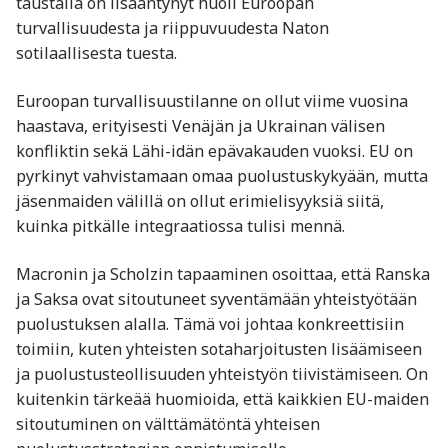
taustalla on lisääntynyt huoli Euroopan
turvallisuudesta ja riippuvuudesta Naton
sotilaallisesta tuesta.
Euroopan turvallisuustilanne on ollut viime vuosina
haastava, erityisesti Venäjän ja Ukrainan välisen
konfliktin sekä Lähi-idän epävakauden vuoksi. EU on
pyrkinyt vahvistamaan omaa puolustuskykyään, mutta
jäsenmaiden välillä on ollut erimielisyyksiä siitä,
kuinka pitkälle integraatiossa tulisi mennä.
Macronin ja Scholzin tapaaminen osoittaa, että Ranska
ja Saksa ovat sitoutuneet syventämään yhteistyötään
puolustuksen alalla. Tämä voi johtaa konkreettisiin
toimiin, kuten yhteisten sotaharjoitusten lisäämiseen
ja puolustusteollisuuden yhteistyön tiivistämiseen. On
kuitenkin tärkeää huomioida, että kaikkien EU-maiden
sitoutuminen on välttämätöntä yhteisen