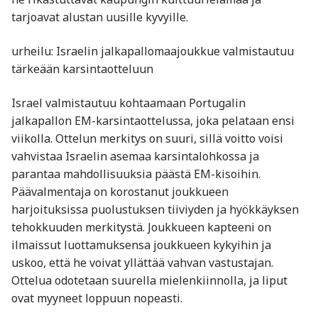
tarjoavat alustan uusille kyvyille.
urheilu: Israelin jalkapallomaajoukkue valmistautuu
tärkeään karsintaotteluun
Israel valmistautuu kohtaamaan Portugalin
jalkapallon EM-karsintaottelussa, joka pelataan ensi
viikolla. Ottelun merkitys on suuri, sillä voitto voisi
vahvistaa Israelin asemaa karsintalohkossa ja
parantaa mahdollisuuksia päästä EM-kisoihin.
Päävalmentaja on korostanut joukkueen
harjoituksissa puolustuksen tiiviyden ja hyökkäyksen
tehokkuuden merkitystä. Joukkueen kapteeni on
ilmaissut luottamuksensa joukkueen kykyihin ja
uskoo, että he voivat yllättää vahvan vastustajan.
Ottelua odotetaan suurella mielenkiinnolla, ja liput
ovat myyneet loppuun nopeasti.