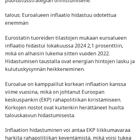
puolustusstrategian onnistumiselle.
talous: Euroalueen inflaatio hidastuu odotettua
enemmän
Eurostatin tuoreiden tilastojen mukaan euroalueen
inflaatio hidastui lokakuussa 2024 2,1 prosenttiin,
mikä on alhaisin lukema sitten vuoden 2022.
Hidastumisen taustalla ovat energian hintojen lasku ja
kulutuskysynnän heikkeneminen.
Euroalue on kamppaillut korkean inflaation kanssa
viime vuosina, mikä on johtanut Euroopan
keskuspankin (EKP) rahapolitiikan kiristämiseen.
Korkojen nostot ovat kuitenkin herättäneet huolta
talouskasvun hidastumisesta.
Inflaation hidastuminen voi antaa EKP liikkumavaraa
harkita rahapolitiikan keventämistä, mikä voisi tukea