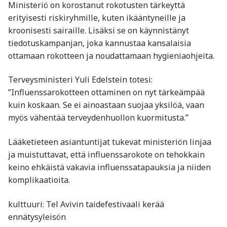
Ministeriö on korostanut rokotusten tärkeyttä
erityisesti riskiryhmille, kuten ikääntyneille ja
kroonisesti sairaille. Lisäksi se on käynnistänyt
tiedotuskampanjan, joka kannustaa kansalaisia
ottamaan rokotteen ja noudattamaan hygieniaohjeita.
Terveysministeri Yuli Edelstein totesi:
”Influenssarokotteen ottaminen on nyt tärkeämpää
kuin koskaan. Se ei ainoastaan suojaa yksilöä, vaan
myös vähentää terveydenhuollon kuormitusta.”
Lääketieteen asiantuntijat tukevat ministeriön linjaa
ja muistuttavat, että influenssarokote on tehokkain
keino ehkäistä vakavia influenssatapauksia ja niiden
komplikaatioita.
kulttuuri: Tel Avivin taidefestivaali kerää
ennätysyleisön