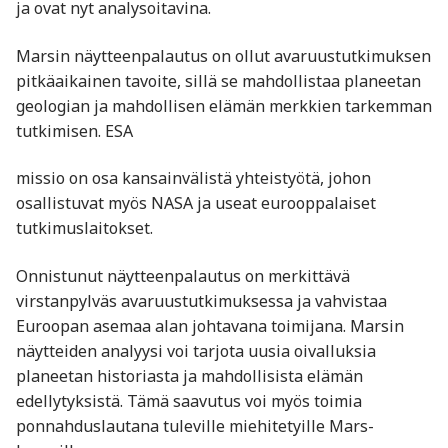
ja ovat nyt analysoitavina.
Marsin näytteenpalautus on ollut avaruustutkimuksen
pitkäaikainen tavoite, sillä se mahdollistaa planeetan
geologian ja mahdollisen elämän merkkien tarkemman
tutkimisen. ESA
missio on osa kansainvälistä yhteistyötä, johon
osallistuvat myös NASA ja useat eurooppalaiset
tutkimuslaitokset.
Onnistunut näytteenpalautus on merkittävä
virstanpylväs avaruustutkimuksessa ja vahvistaa
Euroopan asemaa alan johtavana toimijana. Marsin
näytteiden analyysi voi tarjota uusia oivalluksia
planeetan historiasta ja mahdollisista elämän
edellytyksistä. Tämä saavutus voi myös toimia
ponnahduslautana tuleville miehitetyille Mars-