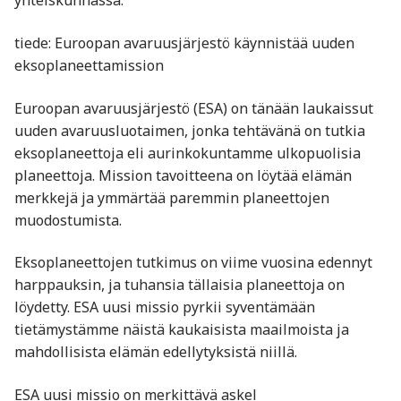
yhteiskunnassa.
tiede: Euroopan avaruusjärjestö käynnistää uuden
eksoplaneettamission
Euroopan avaruusjärjestö (ESA) on tänään laukaissut
uuden avaruusluotaimen, jonka tehtävänä on tutkia
eksoplaneettoja eli aurinkokuntamme ulkopuolisia
planeettoja. Mission tavoitteena on löytää elämän
merkkejä ja ymmärtää paremmin planeettojen
muodostumista.
Eksoplaneettojen tutkimus on viime vuosina edennyt
harppauksin, ja tuhansia tällaisia planeettoja on
löydetty. ESA uusi missio pyrkii syventämään
tietämystämme näistä kaukaisista maailmoista ja
mahdollisista elämän edellytyksistä niillä.
ESA uusi missio on merkittävä askel