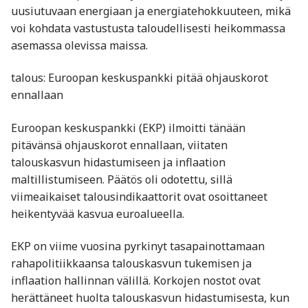
uusiutuvaan energiaan ja energiatehokkuuteen, mikä
voi kohdata vastustusta taloudellisesti heikommassa
asemassa olevissa maissa.
talous: Euroopan keskuspankki pitää ohjauskorot
ennallaan
Euroopan keskuspankki (EKP) ilmoitti tänään
pitävänsä ohjauskorot ennallaan, viitaten
talouskasvun hidastumiseen ja inflaation
maltillistumiseen. Päätös oli odotettu, sillä
viimeaikaiset talousindikaattorit ovat osoittaneet
heikentyvää kasvua euroalueella.
EKP on viime vuosina pyrkinyt tasapainottamaan
rahapolitiikkaansa talouskasvun tukemisen ja
inflaation hallinnan välillä. Korkojen nostot ovat
herättäneet huolta talouskasvun hidastumisesta, kun