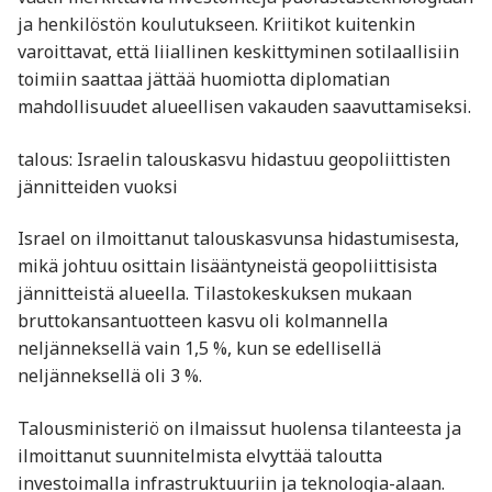
ja henkilöstön koulutukseen. Kriitikot kuitenkin
varoittavat, että liiallinen keskittyminen sotilaallisiin
toimiin saattaa jättää huomiotta diplomatian
mahdollisuudet alueellisen vakauden saavuttamiseksi.
talous: Israelin talouskasvu hidastuu geopoliittisten
jännitteiden vuoksi
Israel on ilmoittanut talouskasvunsa hidastumisesta,
mikä johtuu osittain lisääntyneistä geopoliittisista
jännitteistä alueella. Tilastokeskuksen mukaan
bruttokansantuotteen kasvu oli kolmannella
neljänneksellä vain 1,5 %, kun se edellisellä
neljänneksellä oli 3 %.
Talousministeriö on ilmaissut huolensa tilanteesta ja
ilmoittanut suunnitelmista elvyttää taloutta
investoimalla infrastruktuuriin ja teknologia-alaan.