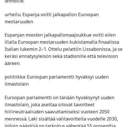
lennoille.
urheilu: Espanja voitti jalkapallon Euroopan
mestaruuden
Espanjan miesten jalkapallomaajoukkue voitti eilen
illalla Euroopan mestaruuden kukistamalla finaalissa
Italian lukemin 2–1. Ottelu pelattiin Lissabonissa, ja se
keräsi ennätysyleisön sekä stadionille että television
ääreen.
politiikka: Euroopan parlamentti hyväksyi uuden
ilmastolain
Euroopan parlamentti on tänään hyväksynyt uuden
ilmastolain, joka asettaa sitovat tavoitteet
hiilineutraaliuden saavuttamiseksi vuoteen 2050
mennessä. Laki sisältää välitavoitteita vuodelle 2030,
jolloin päästöjä on tarkoitus vähentää 55 prosenttia