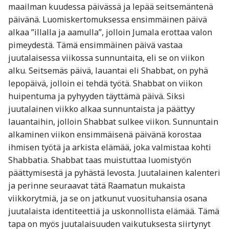
maailman kuudessa päivässä ja lepää seitsemäntenä
päivänä. Luomiskertomuksessa ensimmäinen päivä
alkaa ”illalla ja aamulla”, jolloin Jumala erottaa valon
pimeydestä. Tämä ensimmäinen päivä vastaa
juutalaisessa viikossa sunnuntaita, eli se on viikon
alku. Seitsemäs päivä, lauantai eli Shabbat, on pyhä
lepopäivä, jolloin ei tehdä työtä. Shabbat on viikon
huipentuma ja pyhyyden täyttämä päivä. Siksi
juutalainen viikko alkaa sunnuntaista ja päättyy
lauantaihin, jolloin Shabbat sulkee viikon. Sunnuntain
alkaminen viikon ensimmäisenä päivänä korostaa
ihmisen työtä ja arkista elämää, joka valmistaa kohti
Shabbatia. Shabbat taas muistuttaa luomistyön
päättymisestä ja pyhästä levosta. Juutalainen kalenteri
ja perinne seuraavat tätä Raamatun mukaista
viikkorytmiä, ja se on jatkunut vuosituhansia osana
juutalaista identiteettiä ja uskonnollista elämää. Tämä
tapa on myös juutalaisuuden vaikutuksesta siirtynyt