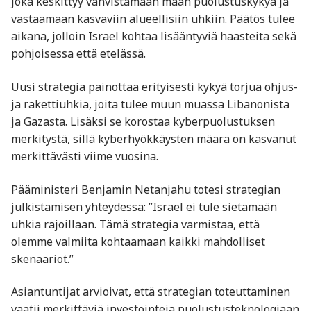
joka keskittyy vahvistamaan maan puolustuskykyä ja
vastaamaan kasvaviin alueellisiin uhkiin. Päätös tulee
aikana, jolloin Israel kohtaa lisääntyviä haasteita sekä
pohjoisessa että etelässä.
Uusi strategia painottaa erityisesti kykyä torjua ohjus-
ja rakettiuhkia, joita tulee muun muassa Libanonista
ja Gazasta. Lisäksi se korostaa kyberpuolustuksen
merkitystä, sillä kyberhyökkäysten määrä on kasvanut
merkittävästi viime vuosina.
Pääministeri Benjamin Netanjahu totesi strategian
julkistamisen yhteydessä: ”Israel ei tule sietämään
uhkia rajoillaan. Tämä strategia varmistaa, että
olemme valmiita kohtaamaan kaikki mahdolliset
skenaariot.”
Asiantuntijat arvioivat, että strategian toteuttaminen
vaatii merkittäviä investointeja puolustusteknologiaan