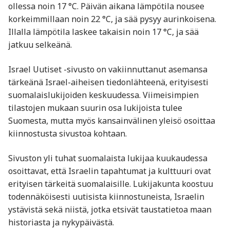
ollessa noin 17 °C. Päivän aikana lämpötila nousee
korkeimmillaan noin 22 °C, ja sää pysyy aurinkoisena.
Illalla lämpötila laskee takaisin noin 17 °C, ja sää
jatkuu selkeänä.
Israel Uutiset -sivusto on vakiinnuttanut asemansa
tärkeänä Israel-aiheisen tiedonlähteenä, erityisesti
suomalaislukijoiden keskuudessa. Viimeisimpien
tilastojen mukaan suurin osa lukijoista tulee
Suomesta, mutta myös kansainvälinen yleisö osoittaa
kiinnostusta sivustoa kohtaan.
Sivuston yli tuhat suomalaista lukijaa kuukaudessa
osoittavat, että Israelin tapahtumat ja kulttuuri ovat
erityisen tärkeitä suomalaisille. Lukijakunta koostuu
todennäköisesti uutisista kiinnostuneista, Israelin
ystävistä sekä niistä, jotka etsivät taustatietoa maan
historiasta ja nykypäivästä.