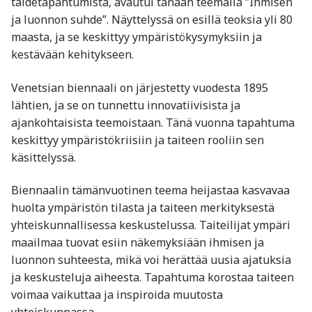
taidetapahtumista, avautui tänään teemalla ”Ihmisen
ja luonnon suhde”. Näyttelyssä on esillä teoksia yli 80
maasta, ja se keskittyy ympäristökysymyksiin ja
kestävään kehitykseen.
Venetsian biennaali on järjestetty vuodesta 1895
lähtien, ja se on tunnettu innovatiivisista ja
ajankohtaisista teemoistaan. Tänä vuonna tapahtuma
keskittyy ympäristökriisiin ja taiteen rooliin sen
käsittelyssä.
Biennaalin tämänvuotinen teema heijastaa kasvavaa
huolta ympäristön tilasta ja taiteen merkityksestä
yhteiskunnallisessa keskustelussa. Taiteilijat ympäri
maailmaa tuovat esiin näkemyksiään ihmisen ja
luonnon suhteesta, mikä voi herättää uusia ajatuksia
ja keskusteluja aiheesta. Tapahtuma korostaa taiteen
voimaa vaikuttaa ja inspiroida muutosta