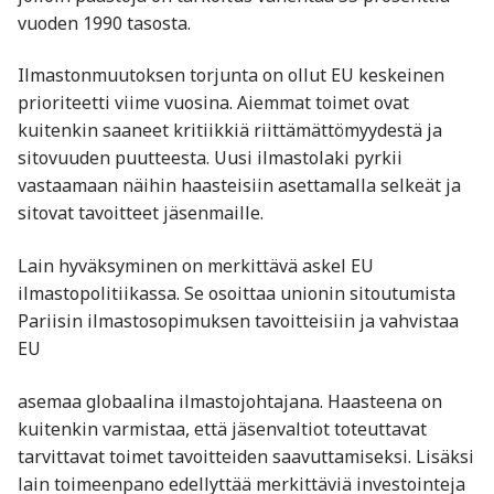
vuoden 1990 tasosta.
Ilmastonmuutoksen torjunta on ollut EU keskeinen
prioriteetti viime vuosina. Aiemmat toimet ovat
kuitenkin saaneet kritiikkiä riittämättömyydestä ja
sitovuuden puutteesta. Uusi ilmastolaki pyrkii
vastaamaan näihin haasteisiin asettamalla selkeät ja
sitovat tavoitteet jäsenmaille.
Lain hyväksyminen on merkittävä askel EU
ilmastopolitiikassa. Se osoittaa unionin sitoutumista
Pariisin ilmastosopimuksen tavoitteisiin ja vahvistaa
EU
asemaa globaalina ilmastojohtajana. Haasteena on
kuitenkin varmistaa, että jäsenvaltiot toteuttavat
tarvittavat toimet tavoitteiden saavuttamiseksi. Lisäksi
lain toimeenpano edellyttää merkittäviä investointeja