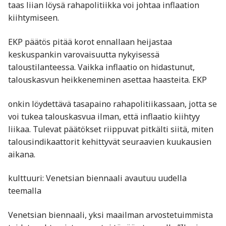
taas liian löysä rahapolitiikka voi johtaa inflaation
kiihtymiseen.
EKP päätös pitää korot ennallaan heijastaa
keskuspankin varovaisuutta nykyisessä
taloustilanteessa. Vaikka inflaatio on hidastunut,
talouskasvun heikkeneminen asettaa haasteita. EKP
onkin löydettävä tasapaino rahapolitiikassaan, jotta se
voi tukea talouskasvua ilman, että inflaatio kiihtyy
liikaa. Tulevat päätökset riippuvat pitkälti siitä, miten
talousindikaattorit kehittyvät seuraavien kuukausien
aikana.
kulttuuri: Venetsian biennaali avautuu uudella
teemalla
Venetsian biennaali, yksi maailman arvostetuimmista