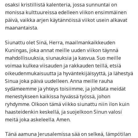
osaksi kristillistä kalenteria, jossa sunnuntai on
monissa kulttuureissa edelleen viikon ensimmäinen
päivä, vaikka arjen käytännöissä viikot usein alkavat
maanantaista.
Siunattu olet Sinä, Herra, maailmankaikkeuden
Kuningas, joka annat meille uuden viikon täynnä
mahdollisuuksia, siunauksia ja kasvua. Suo meille
voimaa kulkea viisauden ja rakkauden teillä, etsiä
oikeudenmukaisuutta ja hyväntekijäisyyttä, ja lähestyä
Sinua joka päivä uudelleen. Anna meille rauha
sydämeemme ja yhteys toisiimme, ja johdata meidät
menestykseen kaikissa hyvässä työssä, johon
ryhdymme. Olkoon tämä viikko siunattu niin ilon kuin
haasteidenkin keskellä, ja suojelkoon Sinun valosi
meitä joka askeleella. Amen.
Tänä aamuna Jerusalemissa sää on selkeä, lämpötilan