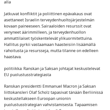
alla
Jatkuvat konfliktit ja poliittinen epävakaus ovat
asettaneet Israelin terveydenhuoltojärjestelmän
kovaan paineeseen. Sairaaloiden resurssit ovat
venyneet äärimmilleen, ja terveydenhuollon
ammattilaiset työskentelevät ylikuormitettuina.
Hallitus pyrkii vastaamaan haasteisiin lisäämällä
rahoitusta ja resursseja, mutta tilanne on edelleen
haastava.
politiikka: Ranskan ja Saksan johtajat keskustelevat
EU puolustusstrategiasta
Ranskan presidentti Emmanuel Macron ja Saksan
liittokansleri Olaf Scholz tapasivat tänään Berliinissä
keskustellakseen Euroopan unionin
puolustusstrategian vahvistamisesta. Tapaamisen