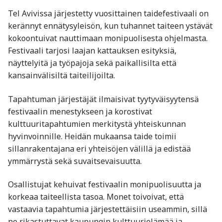
Tel Avivissa järjestetty vuosittainen taidefestivaali on
kerännyt ennätysyleisön, kun tuhannet taiteen ystävät
kokoontuivat nauttimaan monipuolisesta ohjelmasta.
Festivaali tarjosi laajan kattauksen esityksiä,
näyttelyitä ja työpajoja sekä paikallisilta että
kansainvälisiltä taiteilijoilta.
Tapahtuman järjestäjät ilmaisivat tyytyväisyytensä
festivaalin menestykseen ja korostivat
kulttuuritapahtumien merkitystä yhteiskunnan
hyvinvoinnille. Heidän mukaansa taide toimii
sillanrakentajana eri yhteisöjen välillä ja edistää
ymmärrystä sekä suvaitsevaisuutta.
Osallistujat kehuivat festivaalin monipuolisuutta ja
korkeaa taiteellista tasoa. Monet toivoivat, että
vastaavia tapahtumia järjestettäisiin useammin, sillä
ne rikastuttavat kaupungin kulttuurielämää ja