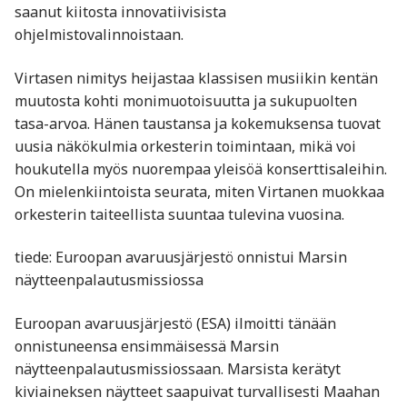
saanut kiitosta innovatiivisista
ohjelmistovalinnoistaan.
Virtasen nimitys heijastaa klassisen musiikin kentän
muutosta kohti monimuotoisuutta ja sukupuolten
tasa-arvoa. Hänen taustansa ja kokemuksensa tuovat
uusia näkökulmia orkesterin toimintaan, mikä voi
houkutella myös nuorempaa yleisöä konserttisaleihin.
On mielenkiintoista seurata, miten Virtanen muokkaa
orkesterin taiteellista suuntaa tulevina vuosina.
tiede: Euroopan avaruusjärjestö onnistui Marsin
näytteenpalautusmissiossa
Euroopan avaruusjärjestö (ESA) ilmoitti tänään
onnistuneensa ensimmäisessä Marsin
näytteenpalautusmissiossaan. Marsista kerätyt
kiviaineksen näytteet saapuivat turvallisesti Maahan