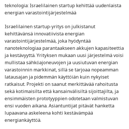
teknologia: Israelilainen startup kehittää uudenlaista
energian varastointijärjestelmää
Israelilainen startup-yritys on julkistanut
kehittävänsä innovatiivista energian
varastointijärjestelmää, joka hyödyntää
nanoteknologiaa parantaakseen akkujen kapasiteettia
ja kestävyyttä. Yrityksen mukaan uusi järjestelmä voisi
mullistaa sähköajoneuvojen ja uusiutuvan energian
varastoinnin markkinat, sillä se tarjoaa nopeamman
latausajan ja pidemmän käyttöiän kuin nykyiset
ratkaisut. Projekti on saanut merkittävää rahoitusta
sekä kotimaisilta että kansainvälisiltä sijoittajilta, ja
ensimmäisten prototyyppien odotetaan valmistuvan
ensi vuoden aikana. Asiantuntijat pitävät hanketta
lupaavana askeleena kohti kestävämpää
energiankäyttöä.