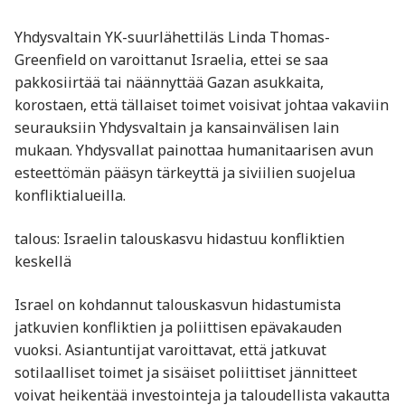
Yhdysvaltain YK-suurlähettiläs Linda Thomas-
Greenfield on varoittanut Israelia, ettei se saa
pakkosiirtää tai näännyttää Gazan asukkaita,
korostaen, että tällaiset toimet voisivat johtaa vakaviin
seurauksiin Yhdysvaltain ja kansainvälisen lain
mukaan. Yhdysvallat painottaa humanitaarisen avun
esteettömän pääsyn tärkeyttä ja siviilien suojelua
konfliktialueilla.
talous: Israelin talouskasvu hidastuu konfliktien
keskellä
Israel on kohdannut talouskasvun hidastumista
jatkuvien konfliktien ja poliittisen epävakauden
vuoksi. Asiantuntijat varoittavat, että jatkuvat
sotilaalliset toimet ja sisäiset poliittiset jännitteet
voivat heikentää investointeja ja taloudellista vakautta