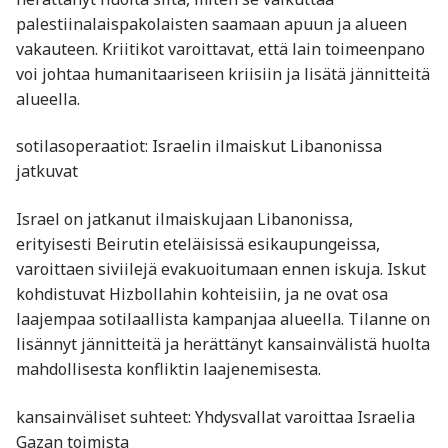
palestiinalaispakolaisten saamaan apuun ja alueen
vakauteen. Kriitikot varoittavat, että lain toimeenpano
voi johtaa humanitaariseen kriisiin ja lisätä jännitteitä
alueella.
sotilasoperaatiot: Israelin ilmaiskut Libanonissa
jatkuvat
Israel on jatkanut ilmaiskujaan Libanonissa,
erityisesti Beirutin eteläisissä esikaupungeissa,
varoittaen siviilejä evakuoitumaan ennen iskuja. Iskut
kohdistuvat Hizbollahin kohteisiin, ja ne ovat osa
laajempaa sotilaallista kampanjaa alueella. Tilanne on
lisännyt jännitteitä ja herättänyt kansainvälistä huolta
mahdollisesta konfliktin laajenemisesta.
kansainväliset suhteet: Yhdysvallat varoittaa Israelia
Gazan toimista