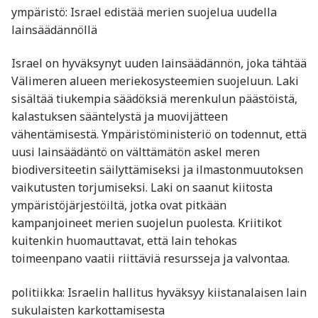
ympäristö: Israel edistää merien suojelua uudella
lainsäädännöllä
Israel on hyväksynyt uuden lainsäädännön, joka tähtää
Välimeren alueen meriekosysteemien suojeluun. Laki
sisältää tiukempia säädöksiä merenkulun päästöistä,
kalastuksen sääntelystä ja muovijätteen
vähentämisestä. Ympäristöministeriö on todennut, että
uusi lainsäädäntö on välttämätön askel meren
biodiversiteetin säilyttämiseksi ja ilmastonmuutoksen
vaikutusten torjumiseksi. Laki on saanut kiitosta
ympäristöjärjestöiltä, jotka ovat pitkään
kampanjoineet merien suojelun puolesta. Kriitikot
kuitenkin huomauttavat, että lain tehokas
toimeenpano vaatii riittäviä resursseja ja valvontaa.
politiikka: Israelin hallitus hyväksyy kiistanalaisen lain
sukulaisten karkottamisesta