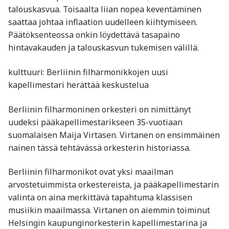
talouskasvua. Toisaalta liian nopea keventäminen
saattaa johtaa inflaation uudelleen kiihtymiseen.
Päätöksenteossa onkin löydettävä tasapaino
hintavakauden ja talouskasvun tukemisen välillä.
kulttuuri: Berliinin filharmonikkojen uusi
kapellimestari herättää keskustelua
Berliinin filharmoninen orkesteri on nimittänyt
uudeksi pääkapellimestarikseen 35-vuotiaan
suomalaisen Maija Virtasen. Virtanen on ensimmäinen
nainen tässä tehtävässä orkesterin historiassa.
Berliinin filharmonikot ovat yksi maailman
arvostetuimmista orkestereista, ja pääkapellimestarin
valinta on aina merkittävä tapahtuma klassisen
musiikin maailmassa. Virtanen on aiemmin toiminut
Helsingin kaupunginorkesterin kapellimestarina ja