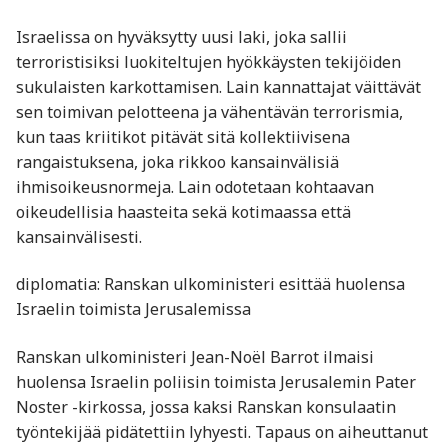
Israelissa on hyväksytty uusi laki, joka sallii
terroristisiksi luokiteltujen hyökkäysten tekijöiden
sukulaisten karkottamisen. Lain kannattajat väittävät
sen toimivan pelotteena ja vähentävän terrorismia,
kun taas kriitikot pitävät sitä kollektiivisena
rangaistuksena, joka rikkoo kansainvälisiä
ihmisoikeusnormeja. Lain odotetaan kohtaavan
oikeudellisia haasteita sekä kotimaassa että
kansainvälisesti.
diplomatia: Ranskan ulkoministeri esittää huolensa
Israelin toimista Jerusalemissa
Ranskan ulkoministeri Jean-Noël Barrot ilmaisi
huolensa Israelin poliisin toimista Jerusalemin Pater
Noster -kirkossa, jossa kaksi Ranskan konsulaatin
työntekijää pidätettiin lyhyesti. Tapaus on aiheuttanut