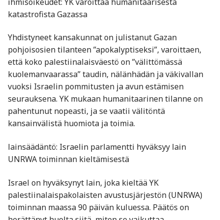
ihmisoikeudet: YK varoittaa humanitaarisesta
katastrofista Gazassa
Yhdistyneet kansakunnat on julistanut Gazan
pohjoisosien tilanteen ”apokalyptiseksi”, varoittaen,
että koko palestiinalaisväestö on ”välittömässä
kuolemanvaarassa” taudin, nälänhädän ja väkivallan
vuoksi Israelin pommitusten ja avun estämisen
seurauksena. YK mukaan humanitaarinen tilanne on
pahentunut nopeasti, ja se vaatii välitöntä
kansainvälistä huomiota ja toimia.
lainsäädäntö: Israelin parlamentti hyväksyy lain
UNRWA toiminnan kieltämisestä
Israel on hyväksynyt lain, joka kieltää YK
palestiinalaispakolaisten avustusjärjestön (UNRWA)
toiminnan maassa 90 päivän kuluessa. Päätös on
herättänyt huolta siitä, miten se vaikuttaa