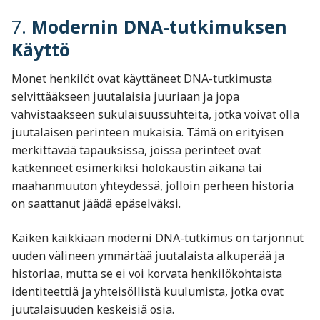
7.
Modernin DNA-tutkimuksen
Käyttö
Monet henkilöt ovat käyttäneet DNA-tutkimusta
selvittääkseen juutalaisia juuriaan ja jopa
vahvistaakseen sukulaisuussuhteita, jotka voivat olla
juutalaisen perinteen mukaisia. Tämä on erityisen
merkittävää tapauksissa, joissa perinteet ovat
katkenneet esimerkiksi holokaustin aikana tai
maahanmuuton yhteydessä, jolloin perheen historia
on saattanut jäädä epäselväksi.
Kaiken kaikkiaan moderni DNA-tutkimus on tarjonnut
uuden välineen ymmärtää juutalaista alkuperää ja
historiaa, mutta se ei voi korvata henkilökohtaista
identiteettiä ja yhteisöllistä kuulumista, jotka ovat
juutalaisuuden keskeisiä osia.