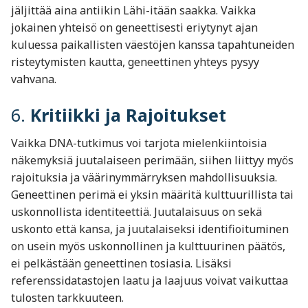
jäljittää aina antiikin Lähi-itään saakka. Vaikka
jokainen yhteisö on geneettisesti eriytynyt ajan
kuluessa paikallisten väestöjen kanssa tapahtuneiden
risteytymisten kautta, geneettinen yhteys pysyy
vahvana.
6.
Kritiikki ja Rajoitukset
Vaikka DNA-tutkimus voi tarjota mielenkiintoisia
näkemyksiä juutalaiseen perimään, siihen liittyy myös
rajoituksia ja väärinymmärryksen mahdollisuuksia.
Geneettinen perimä ei yksin määritä kulttuurillista tai
uskonnollista identiteettiä. Juutalaisuus on sekä
uskonto että kansa, ja juutalaiseksi identifioituminen
on usein myös uskonnollinen ja kulttuurinen päätös,
ei pelkästään geneettinen tosiasia. Lisäksi
referenssidatastojen laatu ja laajuus voivat vaikuttaa
tulosten tarkkuuteen.