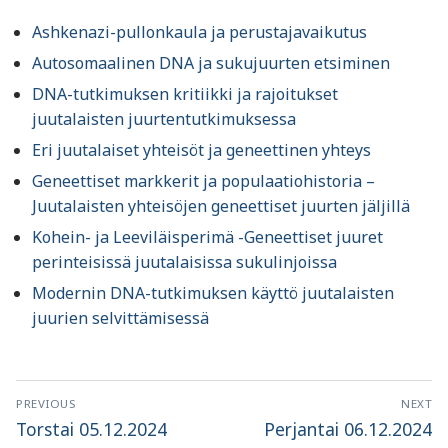
Ashkenazi-pullonkaula ja perustajavaikutus
Autosomaalinen DNA ja sukujuurten etsiminen
DNA-tutkimuksen kritiikki ja rajoitukset
juutalaisten juurtentutkimuksessa
Eri juutalaiset yhteisöt ja geneettinen yhteys
Geneettiset markkerit ja populaatiohistoria –
Juutalaisten yhteisöjen geneettiset juurten jäljillä
Kohein- ja Leeviläisperimä -Geneettiset juuret
perinteisissä juutalaisissa sukulinjoissa
Modernin DNA-tutkimuksen käyttö juutalaisten
juurien selvittämisessä
Artikkelien
PREVIOUS
NEXT
selaus
Previous
Next
Torstai 05.12.2024
Perjantai 06.12.2024