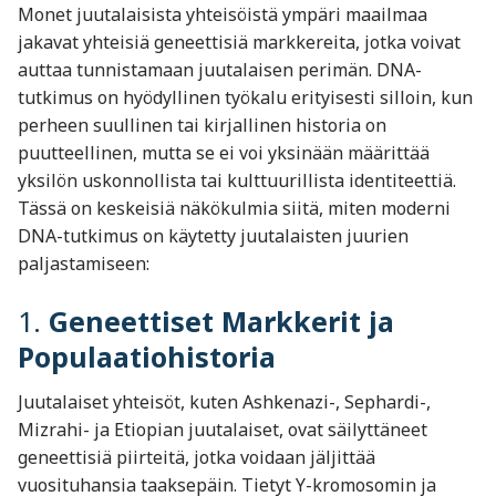
Monet juutalaisista yhteisöistä ympäri maailmaa
jakavat yhteisiä geneettisiä markkereita, jotka voivat
auttaa tunnistamaan juutalaisen perimän. DNA-
tutkimus on hyödyllinen työkalu erityisesti silloin, kun
perheen suullinen tai kirjallinen historia on
puutteellinen, mutta se ei voi yksinään määrittää
yksilön uskonnollista tai kulttuurillista identiteettiä.
Tässä on keskeisiä näkökulmia siitä, miten moderni
DNA-tutkimus on käytetty juutalaisten juurien
paljastamiseen:
1.
Geneettiset Markkerit ja
Populaatiohistoria
Juutalaiset yhteisöt, kuten Ashkenazi-, Sephardi-,
Mizrahi- ja Etiopian juutalaiset, ovat säilyttäneet
geneettisiä piirteitä, jotka voidaan jäljittää
vuosituhansia taaksepäin. Tietyt Y-kromosomin ja