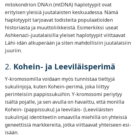
mitokondrion DNA:n (mtDNA) haplotyypit ovat
erityisen yleisiä juutalaisten keskuudessa. Nämä
haplotyypit tarjoavat todisteita populaatioiden
historiasta ja muuttoliikkeistä. Esimerkiksi useat
Ashkenazi-juutalaisilla yleiset haplotyypit viittaavat
Lähi-idän alkuperään ja siten mahdollisiin juutalaisiin
juuriin.
2.
Kohein- ja Leeviläisperimä
Y-kromosomilla voidaan myös tunnistaa tiettyjä
sukulinjoja, kuten Kohein-perimä, joka liittyy
perinteisiin pappissukuihin. Y-kromosomi periytyy
isältä pojalle, ja sen avulla on havaittu, että monilla
Kohein- (pappissuku) ja leeviläis- (Leeviläisten
sukulinja) identiteetin omaavilla miehillä on yhteisiä
geneettisiä markkereita, jotka viittaavat yhteiseen esi-
isään.