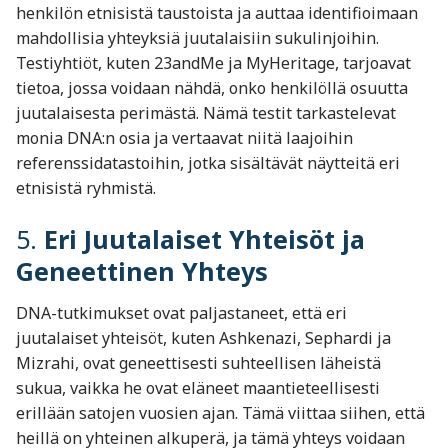
henkilön etnisistä taustoista ja auttaa identifioimaan
mahdollisia yhteyksiä juutalaisiin sukulinjoihin.
Testiyhtiöt, kuten 23andMe ja MyHeritage, tarjoavat
tietoa, jossa voidaan nähdä, onko henkilöllä osuutta
juutalaisesta perimästä. Nämä testit tarkastelevat
monia DNA:n osia ja vertaavat niitä laajoihin
referenssidatastoihin, jotka sisältävät näytteitä eri
etnisistä ryhmistä.
5.
Eri Juutalaiset Yhteisöt ja
Geneettinen Yhteys
DNA-tutkimukset ovat paljastaneet, että eri
juutalaiset yhteisöt, kuten Ashkenazi, Sephardi ja
Mizrahi, ovat geneettisesti suhteellisen läheistä
sukua, vaikka he ovat eläneet maantieteellisesti
erillään satojen vuosien ajan. Tämä viittaa siihen, että
heillä on yhteinen alkuperä, ja tämä yhteys voidaan