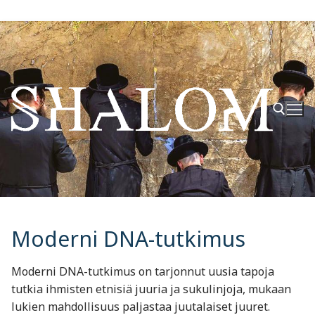
Hyppää
sisältöön
Hae:
Moderni DNA-tutkimus
Moderni DNA-tutkimus on tarjonnut uusia tapoja
tutkia ihmisten etnisiä juuria ja sukulinjoja, mukaan
lukien mahdollisuus paljastaa juutalaiset juuret.