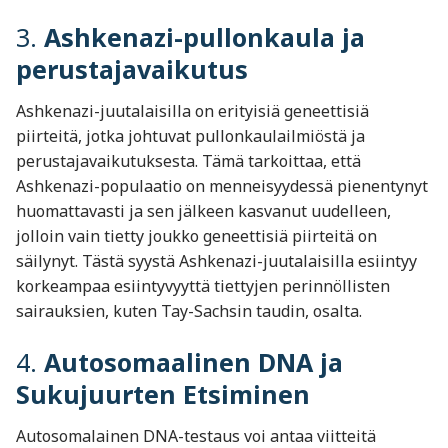
3.
Ashkenazi-pullonkaula ja
perustajavaikutus
Ashkenazi-juutalaisilla on erityisiä geneettisiä
piirteitä, jotka johtuvat pullonkaulailmiöstä ja
perustajavaikutuksesta. Tämä tarkoittaa, että
Ashkenazi-populaatio on menneisyydessä pienentynyt
huomattavasti ja sen jälkeen kasvanut uudelleen,
jolloin vain tietty joukko geneettisiä piirteitä on
säilynyt. Tästä syystä Ashkenazi-juutalaisilla esiintyy
korkeampaa esiintyvyyttä tiettyjen perinnöllisten
sairauksien, kuten Tay-Sachsin taudin, osalta.
4.
Autosomaalinen DNA ja
Sukujuurten Etsiminen
Autosomalainen DNA-testaus voi antaa viitteitä