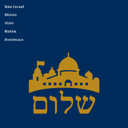
Näe Israel
Missio
Visio
Kutsu
Avoimuus