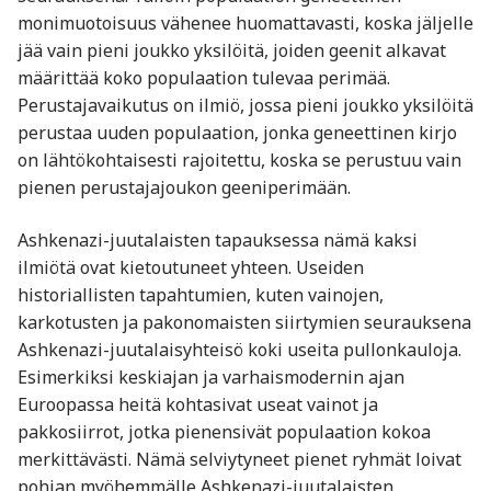
monimuotoisuus vähenee huomattavasti, koska jäljelle
jää vain pieni joukko yksilöitä, joiden geenit alkavat
määrittää koko populaation tulevaa perimää.
Perustajavaikutus on ilmiö, jossa pieni joukko yksilöitä
perustaa uuden populaation, jonka geneettinen kirjo
on lähtökohtaisesti rajoitettu, koska se perustuu vain
pienen perustajajoukon geeniperimään.
Ashkenazi-juutalaisten tapauksessa nämä kaksi
ilmiötä ovat kietoutuneet yhteen. Useiden
historiallisten tapahtumien, kuten vainojen,
karkotusten ja pakonomaisten siirtymien seurauksena
Ashkenazi-juutalaisyhteisö koki useita pullonkauloja.
Esimerkiksi keskiajan ja varhaismodernin ajan
Euroopassa heitä kohtasivat useat vainot ja
pakkosiirrot, jotka pienensivät populaation kokoa
merkittävästi. Nämä selviytyneet pienet ryhmät loivat
pohjan myöhemmälle Ashkenazi-juutalaisten