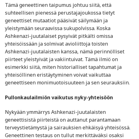
Tämä geneettinen taipumus johtuu siitä, että
suhteellisen pienessä perustajajoukossa tietyt
geneettiset mutaatiot pääsivät säilymään ja
yleistymään seuraavissa sukupolvissa. Koska
Ashkenazi-juutalaiset pysyivät pitkälti omissa
yhteisöissään ja solmivat avioliittoja toisten
Ashkenazi-juutalaisten kanssa, nämä perinnölliset
piirteet yleistyivät ja vakiintuivat. Tämä ilmiö on
esimerkki siitä, miten historialliset tapahtumat ja
yhteisöllinen eristäytyminen voivat vaikuttaa
geneettiseen monimuotoisuuteen ja sen seurauksiin.
Pullonkaulailmiön vaikutus nyky-yhteisöön
Nykyään ymmärrys Ashkenazi-juutalaisten
geneettisistä piirteistä on auttanut parantamaan
terveystietämystä ja sairauksien ehkäisyä yhteisössä.
Geneettinen testaus on tullut merkittäväksi osaksi