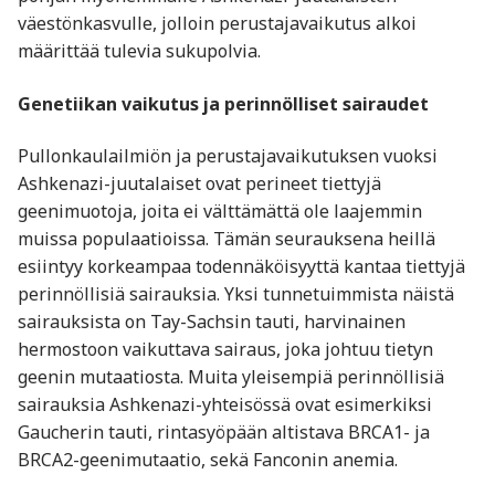
väestönkasvulle, jolloin perustajavaikutus alkoi
määrittää tulevia sukupolvia.
Genetiikan vaikutus ja perinnölliset sairaudet
Pullonkaulailmiön ja perustajavaikutuksen vuoksi
Ashkenazi-juutalaiset ovat perineet tiettyjä
geenimuotoja, joita ei välttämättä ole laajemmin
muissa populaatioissa. Tämän seurauksena heillä
esiintyy korkeampaa todennäköisyyttä kantaa tiettyjä
perinnöllisiä sairauksia. Yksi tunnetuimmista näistä
sairauksista on Tay-Sachsin tauti, harvinainen
hermostoon vaikuttava sairaus, joka johtuu tietyn
geenin mutaatiosta. Muita yleisempiä perinnöllisiä
sairauksia Ashkenazi-yhteisössä ovat esimerkiksi
Gaucherin tauti, rintasyöpään altistava BRCA1- ja
BRCA2-geenimutaatio, sekä Fanconin anemia.