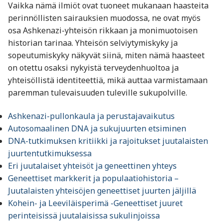
Vaikka nämä ilmiöt ovat tuoneet mukanaan haasteita
perinnöllisten sairauksien muodossa, ne ovat myös
osa Ashkenazi-yhteisön rikkaan ja monimuotoisen
historian tarinaa. Yhteisön selviytymiskyky ja
sopeutumiskyky näkyvät siinä, miten nämä haasteet
on otettu osaksi nykyistä terveydenhuoltoa ja
yhteisöllistä identiteettiä, mikä auttaa varmistamaan
paremman tulevaisuuden tuleville sukupolville.
Ashkenazi-pullonkaula ja perustajavaikutus
Autosomaalinen DNA ja sukujuurten etsiminen
DNA-tutkimuksen kritiikki ja rajoitukset juutalaisten
juurtentutkimuksessa
Eri juutalaiset yhteisöt ja geneettinen yhteys
Geneettiset markkerit ja populaatiohistoria –
Juutalaisten yhteisöjen geneettiset juurten jäljillä
Kohein- ja Leeviläisperimä -Geneettiset juuret
perinteisissä juutalaisissa sukulinjoissa