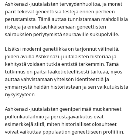
Ashkenazi-juutalaisten terveydenhuoltoa, ja monet
parit tekevät geneettisiä testejä ennen perheen
perustamista. Tämä auttaa tunnistamaan mahdollisia
riskejä ja ennaltaehkäisemään geneettisten
sairauksien periytymistä seuraaville sukupolville.
Lisäksi moderni genetiikka on tarjonnut välineitä,
joiden avulla Ashkenazi-juutalaisten historiaa ja
kehitystä voidaan tutkia entistä tarkemmin. Tämä
tutkimus on paitsi lääketieteellisesti tärkeää, myös
auttaa vahvistamaan yhteisön identiteettiä ja
ymmärrystä heidän historiastaan ja sen vaikutuksista
nykyisyyteen.
Ashkenazi-juutalaisten geeniperimää muokanneet
pullonkaulailmiö ja perustajavaikutus ovat
esimerkkejä siitä, miten historialliset olosuhteet
voivat vaikuttaa populaation geneettiseen profiiliin.