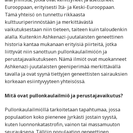
Eurooppaan, erityisesti Itä- ja Keski-Eurooppaan.
Tämä yhteisö on tunnettu rikkaasta
kulttuuriperinnöstään ja merkittävästä
vaikutuksestaan niin tieteen, taiteen kuin taloudenkin
alalla. Kuitenkin Ashkenazi-juutalaisten geneettinen
historia kantaa mukanaan erityisiä piirteitä, jotka
liittyvät niin sanottuun pullonkaulailmiöön ja
perustajavaikutukseen. Nämä ilmiöt ovat muokanneet
Ashkenazi-juutalaisten geeniperimää merkittävällä
tavalla ja ovat syynä tiettyjen geneettisten sairauksien
korkeaan esiintyvyyteen yhteisössä.
Mitä ovat pullonkaulailmiö ja perustajavaikutus?
Pullonkaulailmiöllä tarkoitetaan tapahtumaa, jossa
populaation koko pienenee jyrkästi jostain syystä,
kuten luonnonkatastrofin, vainon tai massamuuton
seurauksena. Tällöin populaation geneettinen