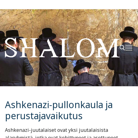
Hyppää
sisältöön
Hae:
Ashkenazi-pullonkaula ja
perustajavaikutus
Ashkenazi-juutalaiset ovat yksi juutalaisista
alaryhmistä, jotka ovat kehittyneet ja asettuneet